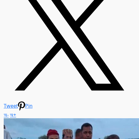
Tweet
Pin
অ-
অ+