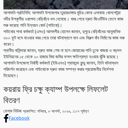
আশাশুনি প্রতিনিধি: আশাশুনি উপজেলার তুয়ারডাঙ্গার মুচির কোনা এলাকায় খোলপেটুয়া
নদীর উপকূলীয় ওয়াপদা বেড়িবাঁধে ধস নেমেছে। খবর পেয়ে দ্রুত জিওটিউব ফেলে কাজ
শুরু করেছে পানি উন্নয়ন বোর্ড (পাউবো)।
পাউবোর শাখা কর্মকর্তা (এসও) আলমগীর হোসেন জানান, দুপুরে বেড়িবাঁধের আনুমানিক
৩০০ ফুট ধসে যাওয়ার খবর পেয়ে তারা ঘটনাস্থলে যান এবং বিকল্প বাঁধ নির্মাণের কাজ শুরু
করেন।
স্থানীয় বাসিন্দারা জানান, দ্রুত কাজ শেষ না হলে জোয়ারের পানি ঢুকে খাজরা ও বড়দল
ইউনিয়নের ১৫ থেকে ২০ হাজার বিঘা জমির ফসল ক্ষতিগ্রস্ত হওয়ার ঝুঁকি রয়েছে।
আশাশুনি উপজেলা নির্বাহী কর্মকর্তা (ইউএনও) শ্যামানন্দ কুন্ডু জানান, তিনি ঘটনাস্থল
পরিদর্শন করেছেন এবং পাউবোকে দ্রুত কাজ সম্পন্ন করার প্রয়োজনীয় নির্দেশনা
দিয়েছেন।
কয়রায় ফ্রি চক্ষু ক্যাম্প উপলক্ষে লিফলেট
বিতরণ
ডেস্ক নিউজ
প্রকাশিত: শনিবার, ৮ আগস্ট, ২০২৬, ১:০৭ পূর্বাহ্ণ
Facebook