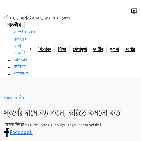
শনিবার, ৮ আগস্ট ২০২৬, ২৩ শ্রাবণ ১৪৩৩
সাতক্ষীরা
সাতক্ষীরা সদর
কলারোয়া
তালা
বিনোদন
শিক্ষা
খেলাধুলা
জাতীয়
খুলনা
যশোর
দেবহাটা
আশাশুনি
কালিগঞ্জ
শ্যামনগর
প্রচ্ছদ
জাতীয়
স্বর্ণের দামে বড় পতন, ভরিতে কমলো কত
ডেস্ক নিউজ
প্রকাশিত: শুক্রবার, ১৯ জুন, ২০২৬, ১১:৩৩ অপরাহ্ণ
Facebook