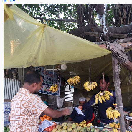
অ-
অ+