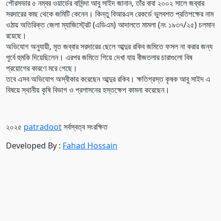
পৌরসভার ৫ নম্বর ওয়ার্ডের বাসিন্দা আবু সাইদ জানান, তাঁর বাবা ২০০২ সালে জব্বার
সরদারের কাছ থেকে জমিটি কেনেন। কিন্তু বিআরএস রেকর্ডে ভুলবশত প্রতিপক্ষের নাম
ওঠায় অতিরিক্ত জেলা ম্যাজিস্ট্রেট (এডিএম) আদালতে মামলা (নং ১৯৩৭/২৫) চলমান
রয়েছে।
অভিযোগ অনুযায়ী, মৃত জব্বার সরদারের ছেলে আব্দুর রকিব জমিতে ফসল না করার জন্য
পূর্বে হুমকি দিয়েছিলেন। এরপর জমিতে গিয়ে দেখা যায় বীজতলার চারাগুলো বিষ
প্রয়োগের কারণে মরে গেছে।
তবে এসব অভিযোগ অস্বীকার করেছেন আব্দুর রকিব। ক্ষতিগ্রস্ত কৃষক আবু সাইদ এ
বিষয়ে স্থানীয় কৃষি বিভাগ ও প্রশাসনের হস্তক্ষেপ কামনা করেছেন।
২০২৫
patradoot
সর্বস্বত্ব সংরক্ষিত
Developed By :
Fahad Hossain