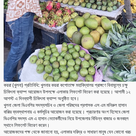
কয়রা (খুলনা) প্রতিনিধি: খুলনার কয়রা কপোতাক্ষ মহাবিদ্যালয় প্রাঙ্গণে বিনামূল্যে চক্ষু
চিকিৎসা ক্যাম্প আয়োজন উপলক্ষে এলাকায় লিফলেট বিতরণ করা হয়েছে। আগামী ১২
আগস্ট এ দিনব্যাপী চিকিৎসা ক্যাম্প অনুষ্ঠিত হবে।
খুলনা জেলা বিএনপির সদস্যসচিব ও জেলা পরিষদের প্রশাসক এস এম মনিরুল হাসান
বাপ্পির ব্যবস্থাপনায় এ কর্মসূচির আয়োজন করা হয়েছে। প্রচারণার অংশ হিসেবে জেলা
বিএনপির সদস্য এম এ হাসান নেতাকর্মীদের নিয়ে উপজেলার বিভিন্ন বাজার ও জনবহুল
স্থানে লিফলেট বিতরণ করেন।
আয়োজকদের পক্ষ থেকে জানানো হয়, এলাকার দরিদ্র ও সাধারণ মানুষ যেন কোনো খরচ