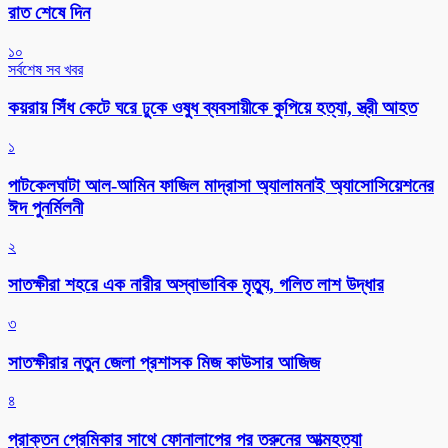
রাত শেষে দিন
১০
সর্বশেষ সব খবর
কয়রায় সিঁধ কেটে ঘরে ঢুকে ওষুধ ব্যবসায়ীকে কুপিয়ে হত্যা, স্ত্রী আহত
১
পাটকেলঘাটা আল-আমিন ফাজিল মাদ্রাসা অ্যালামনাই অ্যাসোসিয়েশনের
ঈদ পুনর্মিলনী
২
সাতক্ষীরা শহরে এক নারীর অস্বাভাবিক মৃত্যু, গলিত লাশ উদ্ধার
৩
সাতক্ষীরার নতুন জেলা প্রশাসক মিজ কাউসার আজিজ
৪
প্রাক্তন প্রেমিকার সাথে ফোনালাপের পর তরুনের আত্মহত্যা