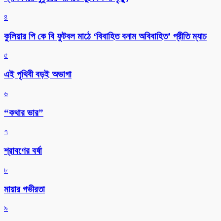
৪
কুলিয়ার পি কে বি ফুটবল মাঠে ‘বিবাহিত বনাম অবিবাহিত’ প্রীতি ম্যাচ
৫
এই পৃথিবী বড়ই অভাগা
৬
“কথার ভার”
৭
শ্রাবণের বর্ষা
৮
মায়ার গভীরতা
৯