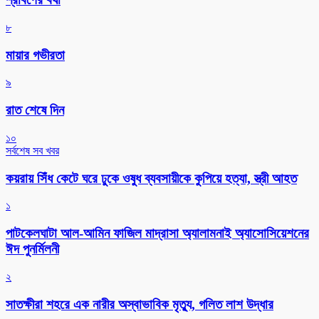
৮
মায়ার গভীরতা
৯
রাত শেষে দিন
১০
সর্বশেষ সব খবর
কয়রায় সিঁধ কেটে ঘরে ঢুকে ওষুধ ব্যবসায়ীকে কুপিয়ে হত্যা, স্ত্রী আহত
১
পাটকেলঘাটা আল-আমিন ফাজিল মাদ্রাসা অ্যালামনাই অ্যাসোসিয়েশনের
ঈদ পুনর্মিলনী
২
সাতক্ষীরা শহরে এক নারীর অস্বাভাবিক মৃত্যু, গলিত লাশ উদ্ধার