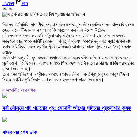
Tweet
Pin
অ-
অ+
নিজস্ব প্রতিনিধি: সাতক্ষীরা সদর উপজেলার পার-কুখরালীতে জমিজমা সংক্রান্ত বিরোধের
জেরে ধানের বীজতলায় ঘাস মারার বিষ প্রয়োগ করার অভিযোগ উঠেছে।
পৌরসভার ৫ নম্বর ওয়ার্ডের বাসিন্দা আবু সাইদ জানান, তাঁর বাবা ২০০২ সালে জব্বার
সরদারের কাছ থেকে জমিটি কেনেন। কিন্তু বিআরএস রেকর্ডে ভুলবশত প্রতিপক্ষের নাম
ওঠায় অতিরিক্ত জেলা ম্যাজিস্ট্রেট (এডিএম) আদালতে মামলা (নং ১৯৩৭/২৫) চলমান
রয়েছে।
অভিযোগ অনুযায়ী, মৃত জব্বার সরদারের ছেলে আব্দুর রকিব জমিতে ফসল না করার জন্য
পূর্বে হুমকি দিয়েছিলেন। এরপর জমিতে গিয়ে দেখা যায় বীজতলার চারাগুলো বিষ প্রয়োগের
কারণে মরে গেছে।
তবে এসব অভিযোগ অস্বীকার করেছেন আব্দুর রকিব। ক্ষতিগ্রস্ত কৃষক আবু সাইদ এ
বিষয়ে স্থানীয় কৃষি বিভাগ ও প্রশাসনের হস্তক্ষেপ কামনা করেছেন।
এ সম্পর্কিত আরও খবর
বর্ষা মৌসুমে পাট পচানোর ধুম: সোনালী আঁশের সুদিনের প্রত্যাশায় কৃষক
বাদাবনের শেষ ডাক