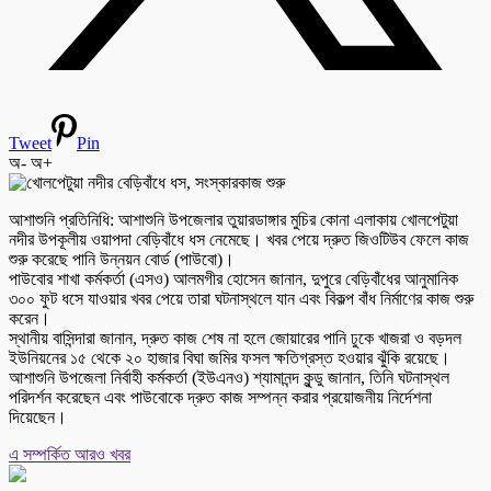
Tweet
Pin
অ-
অ+
আশাশুনি প্রতিনিধি: আশাশুনি উপজেলার তুয়ারডাঙ্গার মুচির কোনা এলাকায় খোলপেটুয়া
নদীর উপকূলীয় ওয়াপদা বেড়িবাঁধে ধস নেমেছে। খবর পেয়ে দ্রুত জিওটিউব ফেলে কাজ
শুরু করেছে পানি উন্নয়ন বোর্ড (পাউবো)।
পাউবোর শাখা কর্মকর্তা (এসও) আলমগীর হোসেন জানান, দুপুরে বেড়িবাঁধের আনুমানিক
৩০০ ফুট ধসে যাওয়ার খবর পেয়ে তারা ঘটনাস্থলে যান এবং বিকল্প বাঁধ নির্মাণের কাজ শুরু
করেন।
স্থানীয় বাসিন্দারা জানান, দ্রুত কাজ শেষ না হলে জোয়ারের পানি ঢুকে খাজরা ও বড়দল
ইউনিয়নের ১৫ থেকে ২০ হাজার বিঘা জমির ফসল ক্ষতিগ্রস্ত হওয়ার ঝুঁকি রয়েছে।
আশাশুনি উপজেলা নির্বাহী কর্মকর্তা (ইউএনও) শ্যামানন্দ কুন্ডু জানান, তিনি ঘটনাস্থল
পরিদর্শন করেছেন এবং পাউবোকে দ্রুত কাজ সম্পন্ন করার প্রয়োজনীয় নির্দেশনা
দিয়েছেন।
এ সম্পর্কিত আরও খবর