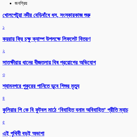
জনপ্রিয়
খোলপেটুয়া নদীর বেড়িবাঁধে ধস, সংস্কারকাজ শুরু
১
কয়রায় ফ্রি চক্ষু ক্যাম্প উপলক্ষে লিফলেট বিতরণ
২
সাতক্ষীরায় ধানের বীজতলায় বিষ প্রয়োগের অভিযোগ
৩
শ্যামনগরে পুকুরের পানিতে ডুবে শিশুর মৃত্যু
৪
কুলিয়ার পি কে বি ফুটবল মাঠে ‘বিবাহিত বনাম অবিবাহিত’ প্রীতি ম্যাচ
৫
এই পৃথিবী বড়ই অভাগা