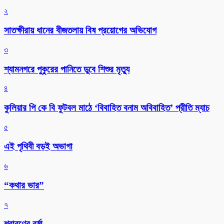
২
সাতক্ষীরায় ধানের বীজতলায় বিষ প্রয়োগের অভিযোগ
৩
শ্যামনগরে পুকুরের পানিতে ডুবে শিশুর মৃত্যু
৪
কুলিয়ার পি কে বি ফুটবল মাঠে ‘বিবাহিত বনাম অবিবাহিত’ প্রীতি ম্যাচ
৫
এই পৃথিবী বড়ই অভাগা
৬
“কথার ভার”
৭
শ্রাবণের বর্ষা