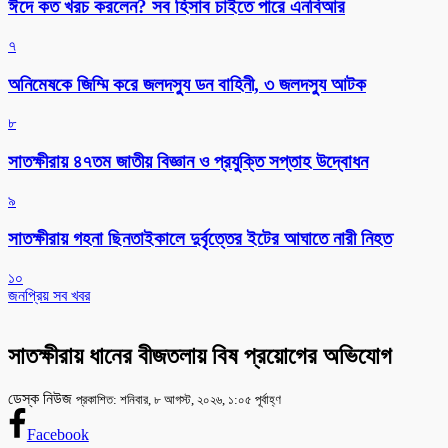
ঈদে কত খরচ করলেন? সব হিসাব চাইতে পারে এনবিআর
৭
অনিমেষকে জিম্মি করে জলদস্যু ডন বাহিনী, ৩ জলদস্যু আটক
৮
সাতক্ষীরায় ৪৭তম জাতীয় বিজ্ঞান ও প্রযুক্তি সপ্তাহ উদ্বোধন
৯
সাতক্ষীরায় গহনা ছিনতাইকালে দুর্বৃত্তের ইটের আঘাতে নারী নিহত
১০
জনপ্রিয় সব খবর
সাতক্ষীরায় ধানের বীজতলায় বিষ প্রয়োগের অভিযোগ
ডেস্ক নিউজ
প্রকাশিত: শনিবার, ৮ আগস্ট, ২০২৬, ১:০৫ পূর্বাহ্ণ
Facebook