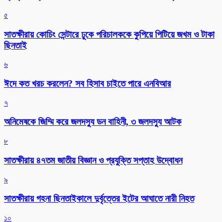
৫
সাতক্ষীরায় কোচিং সেন্টারে ঢুকে পরিচালককে কুপিয়ে পিটিয়ে জখম ও টাকা
ছিনতাই
৬
ঈদে কত খরচ করলেন? সব হিসাব চাইতে পারে এনবিআর
৭
অনিমেষকে জিম্মি করে জলদস্যু ডন বাহিনী, ৩ জলদস্যু আটক
৮
সাতক্ষীরায় ৪৭তম জাতীয় বিজ্ঞান ও প্রযুক্তি সপ্তাহ উদ্বোধন
৯
সাতক্ষীরায় গহনা ছিনতাইকালে দুর্বৃত্তের ইটের আঘাতে নারী নিহত
১০