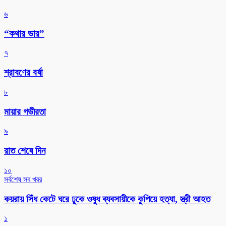
৬
“কথার ভার”
৭
শ্রাবণের বর্ষা
৮
মায়ার গভীরতা
৯
রাত শেষে দিন
১০
সর্বশেষ সব খবর
কয়রায় সিঁধ কেটে ঘরে ঢুকে ওষুধ ব্যবসায়ীকে কুপিয়ে হত্যা, স্ত্রী আহত
১