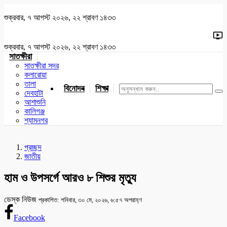
শুক্রবার, ৭ আগস্ট ২০২৬, ২২ শ্রাবণ ১৪৩৩
শুক্রবার, ৭ আগস্ট ২০২৬, ২২ শ্রাবণ ১৪৩৩
সাতক্ষীরা
সাতক্ষীরা সদর
কলারোয়া
তালা
বিনোদন
শিক্ষা
খেলাধুলা
জাতীয়
খুলনা
যশোর
দেবহাটা
আশাশুনি
কালিগঞ্জ
শ্যামনগর
প্রচ্ছদ
জাতীয়
হাম ও উপসর্গে আরও ৮ শিশুর মৃত্যু
ডেস্ক নিউজ
প্রকাশিত: শনিবার, ৩০ মে, ২০২৬, ৬:৫৭ অপরাহ্ণ
Facebook