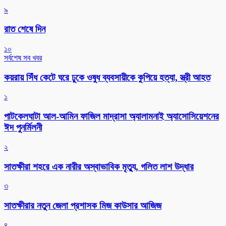
৯
রাত শেষে দিন
১০
সর্বশেষ সব খবর
কয়রায় সিঁধ কেটে ঘরে ঢুকে ওষুধ ব্যবসায়ীকে কুপিয়ে হত্যা, স্ত্রী আহত
১
পাটকেলঘাটা আল-আমিন ফাজিল মাদ্রাসা অ্যালামনাই অ্যাসোসিয়েশনের
ঈদ পুনর্মিলনী
২
সাতক্ষীরা শহরে এক নারীর অস্বাভাবিক মৃত্যু, গলিত লাশ উদ্ধার
৩
সাতক্ষীরার নতুন জেলা প্রশাসক মিজ কাউসার আজিজ
৪