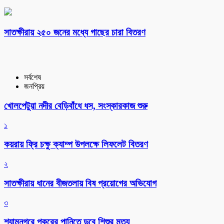
সাতক্ষীরায় ২৫০ জনের মধ্যে গাছের চারা বিতরণ
সর্বশেষ
জনপ্রিয়
খোলপেটুয়া নদীর বেড়িবাঁধে ধস, সংস্কারকাজ শুরু
১
কয়রায় ফ্রি চক্ষু ক্যাম্প উপলক্ষে লিফলেট বিতরণ
২
সাতক্ষীরায় ধানের বীজতলায় বিষ প্রয়োগের অভিযোগ
৩
শ্যামনগরে পুকুরের পানিতে ডুবে শিশুর মৃত্যু