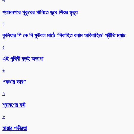
৩
শ্যামনগরে পুকুরের পানিতে ডুবে শিশুর মৃত্যু
৪
কুলিয়ার পি কে বি ফুটবল মাঠে ‘বিবাহিত বনাম অবিবাহিত’ প্রীতি ম্যাচ
৫
এই পৃথিবী বড়ই অভাগা
৬
“কথার ভার”
৭
শ্রাবণের বর্ষা
৮
মায়ার গভীরতা