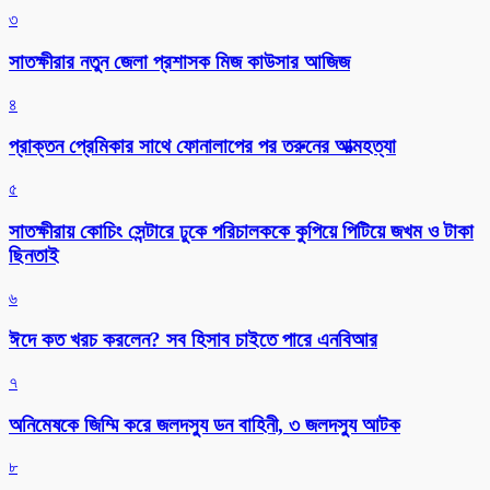
৩
সাতক্ষীরার নতুন জেলা প্রশাসক মিজ কাউসার আজিজ
৪
প্রাক্তন প্রেমিকার সাথে ফোনালাপের পর তরুনের আত্মহত্যা
৫
সাতক্ষীরায় কোচিং সেন্টারে ঢুকে পরিচালককে কুপিয়ে পিটিয়ে জখম ও টাকা
ছিনতাই
৬
ঈদে কত খরচ করলেন? সব হিসাব চাইতে পারে এনবিআর
৭
অনিমেষকে জিম্মি করে জলদস্যু ডন বাহিনী, ৩ জলদস্যু আটক
৮