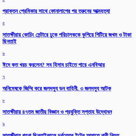
প্রাক্তন প্রেমিকার সাথে ফোনালাপের পর তরুনের আত্মহত্যা
৫
সাতক্ষীরায় কোচিং সেন্টারে ঢুকে পরিচালককে কুপিয়ে পিটিয়ে জখম ও টাকা
ছিনতাই
৬
ঈদে কত খরচ করলেন? সব হিসাব চাইতে পারে এনবিআর
৭
অনিমেষকে জিম্মি করে জলদস্যু ডন বাহিনী, ৩ জলদস্যু আটক
৮
সাতক্ষীরায় ৪৭তম জাতীয় বিজ্ঞান ও প্রযুক্তি সপ্তাহ উদ্বোধন
৯
সাতক্ষীরায় গহনা ছিনতাইকালে দুর্বৃত্তের ইটের আঘাতে নারী নিহত