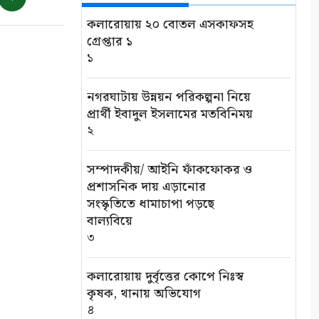
৭১২ মেট্রিক টন কাঁচা মরিচ
৮
কলারোয়ায় ২০ বোতল এসকাফসহ
গ্রেপ্তার ১
১
৭ আগস্ট: ন্যাশনাল লাইটহাউস
ডে-সমুদ্রপথের নীরব পথপ্রদর্শক
৯
নগরঘাটায় উন্নয়ন পরিকল্পনা নিয়ে
প্রার্থী ইবাদুল ইসলামের মতবিনিময়
২
শ্যামনগরে সিএনআরএসের
জলবায়ু সহনশীলতা বিষয়ক প্রকল্প
সভা
সম্পাদকীয়/ আইনি ফাঁকফোকর ও
১০
প্রশাসনিক দায় এড়ানোর
সংস্কৃতিতে ধামাচাপা পড়ছে
বাল্যবিয়ে
৩
কলারোয়ায় দুর্বৃত্তের কোপে নিঃস্ব
কৃষক, থানায় অভিযোগ
৪