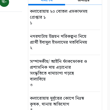
সর্বশেষ
জনপ্রিয়
অ+
কলারোয়ায় ২০ বোতল এসকাফসহ
গ্রেপ্তার ১
১
নগরঘাটায় উন্নয়ন পরিকল্পনা নিয়ে
প্রার্থী ইবাদুল ইসলামের মতবিনিময়
২
সম্পাদকীয়/ আইনি ফাঁকফোকর ও
প্রশাসনিক দায় এড়ানোর
সংস্কৃতিতে ধামাচাপা পড়ছে
বাল্যবিয়ে
৩
কলারোয়ায় দুর্বৃত্তের কোপে নিঃস্ব
কৃষক, থানায় অভিযোগ