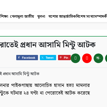
শিক্ষা
খেলাধুলা
জাতীয়
খুলনা
যশোর
আন্তর্জাতিক
বিশেষ সংখ্যা
সম্পাদক
েরোতেই প্রধান আসামি মিন্টু আটক
অ-
Facebook
Tweet
Pin
লনার পাইকগাছায় আলোচিত হাসান হত্যা মামলার
িন্টুকে ঘটনার ২৪ ঘণ্টা না পেরোতেই আটক করেছে