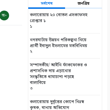
সর্বশেষ
জনপ্রিয়
৮
কলারোয়ায় ২০ বোতল এসকাফসহ
অ+
৭ আগস্ট: ন্যাশনাল লাইটহাউস
গ্রেপ্তার ১
ডে-সমুদ্রপথের নীরব পথপ্রদর্শক
১
৯
নগরঘাটায় উন্নয়ন পরিকল্পনা নিয়ে
শ্যামনগরে সিএনআরএসের
প্রার্থী ইবাদুল ইসলামের মতবিনিময়
জলবায়ু সহনশীলতা বিষয়ক প্রকল্প
২
সভা
১০
সম্পাদকীয়/ আইনি ফাঁকফোকর ও
প্রশাসনিক দায় এড়ানোর
সংস্কৃতিতে ধামাচাপা পড়ছে
বাল্যবিয়ে
৩
কলারোয়ায় দুর্বৃত্তের কোপে নিঃস্ব
কৃষক, থানায় অভিযোগ