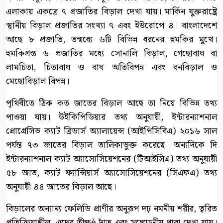
এলাকায় একত্রে ৭ প্রজাতির বিড়াল দেখা যায়। মার্কিন যুক্তরাষ্ট্রে
স্থানীয় বিড়াল প্রজাতির সংখ্যা ৭ এবং ইউরোপে ৪। বাংলাদেশে
আছে ৮ প্রজাতি, তন্মধ্যে ৬টি বিভিন্ন ধরনের হুমকির মুখে।
হুমকিগ্রস্ত ৬ প্রজাতির মধ্যে সোনালি বিড়াল, গেছোবাঘ বা
লামচিতা, চিতাবাঘ ও বাঘ অতিবিপন্ন এবং বনবিড়াল ও
মেছোবিড়াল বিপন্ন।
পৃথিবীতে ঠিক কত জাতের বিড়াল আছে তা নিয়ে বিভিন্ন তথ্য
পাওয়া যায়। উইকিপিডিয়ার তথ্য অনুযায়ী, ইন্টারন্যাশনাল
প্রোগ্রেসিভ ক্যাট ব্রিডার্স অ্যালায়েন্স (আইপিসিবিএ) ২০১৬ সাল
পর্যন্ত ৭৩ জাতের বিড়াল তালিকাভুক্ত করেছে। অন্যদিকে দি
ইন্টারন্যাশনাল ক্যাট অ্যাসোসিয়েশনের (টিআইসিএ) তথ্য অনুযায়ী
৫৮ জাত, ক্যাট ফ্যান্সিয়ার্স অ্যাসোসিয়েশনের (সিএফএ) তথ্য
অনুযায়ী ৪৪ জাতের বিড়াল আছে।
বিড়ালের অন্যান্য ফেলিডি প্রাণীর অনুরূপ দঢ় নমনীয় শরীর, ত্বরিত
প্রতিক্রিয়াশীল, এদের তীক্ষè দাঁত এবং সঙ্কোচনীয় থাবা দেখা যায়।