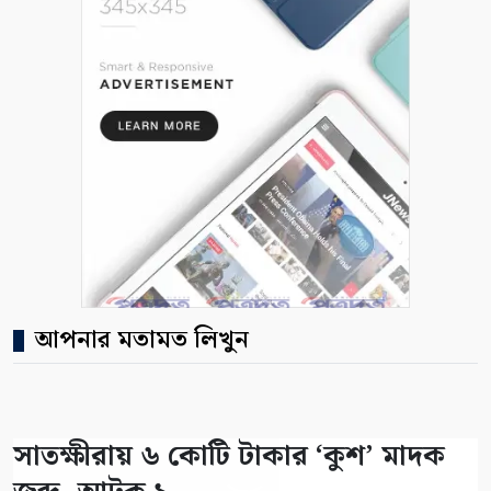
আপনার মতামত লিখুন
সাতক্ষীরায় ৬ কোটি টাকার ‘কুশ’ মাদক