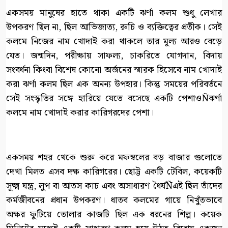
একসময় মানুষের হাতে থাকা একটি ঝর্ণা কলম শুধু লেখার
উপকরণ ছিল না, ছিল আভিজাত্য, রুচি ও ব্যক্তিত্বের প্রতীক। সেই
কলমে নিজের নাম খোদাই করা থাকলে তার মূল্য আরও বেড়ে
যেত। জন্মদিন, পরীক্ষায় সাফল্য, চাকরিতে যোগদান, বিদায়
সংবর্ধনা কিংবা বিশেষ কোনো অর্জনের স্মারক হিসেবে নাম খোদাই
করা ঝর্ণা কলম ছিল এক অনন্য উপহার। কিন্তু সময়ের পরিবর্তনে
সেই সংস্কৃতির সঙ্গে হারিয়ে যেতে বসেছে একটি পেশাওÑঝর্ণা
কলমে নাম খোদাই করার কারিগরদের পেশা।
একসময় শহর থেকে শুরু করে মফস্বলের বড় বাজার গুলোতে
দেখা মিলত এসব দক্ষ কারিগরের। ছোট্ট একটি টেবিল, কয়েকটি
সূক্ষ্ম যন্ত্র, লুপ বা আতস কাচ এবং অসাধারণ ধৈর্যÑএই ছিল তাঁদের
কর্মজীবনের প্রধান উপকরণ। ধাতব কলমের গায়ে নিখুঁতভাবে
অক্ষর ফুটিয়ে তোলার কাজটি ছিল এক ধরনের শিল্প। কয়েক