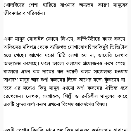
খোদাইয়ের পেশা হারিয়ে যাওয়ার অন্যতম কারণ মানুষের
জীবনযাত্রার পরিবর্তন।
এখন মানুষ মোবাইল ফোনে লিখছে, কম্পিউটারে কাজ করছে।
অফিসের নথিপত্র থেকে ব্যক্তিগত যোগাযোগÑসবকিছুই ডিজিটাল
হয়ে গেছে। আগের মতো চিঠি লেখা হয় না, ডায়েরি লেখার
অভ্যাসও কমেছে। ফলে ভালো কলমের প্রয়োজনও কমে গেছে।
বাজারে এখন কম দামের বল পয়েন্ট কলম সহজলভ্য হওয়ায়
সাধারণ মানুষ আর ঝর্ণা কলমের দিকে আগের মতো ঝুঁকছেন না।
তবে এর মধ্যেও কিছু মানুষ এখনো ঝর্ণা কলমের ঐতিহ্য ধরে
রেখেছেন। লেখক, সংগ্রাহক, শিল্পী ও রুচিশীল মানুষের কাছে
একটি সুন্দর ঝর্ণা কলম এখনো বিশেষ আকর্ষণের বিষয়।
একটি পেশার বিলুপ্তি মানে শুধু কিছু মানুষের কর্মসংস্থান হারানো