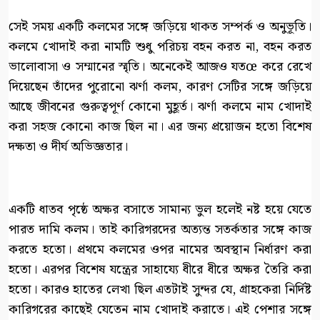
সেই সময় একটি কলমের সঙ্গে জড়িয়ে থাকত সম্পর্ক ও অনুভূতি।
কলমে খোদাই করা নামটি শুধু পরিচয় বহন করত না, বহন করত
ভালোবাসা ও সম্মানের স্মৃতি। অনেকেই আজও যতœ করে রেখে
দিয়েছেন তাঁদের পুরোনো ঝর্ণা কলম, কারণ সেটির সঙ্গে জড়িয়ে
আছে জীবনের গুরুত্বপূর্ণ কোনো মুহূর্ত। ঝর্ণা কলমে নাম খোদাই
করা সহজ কোনো কাজ ছিল না। এর জন্য প্রয়োজন হতো বিশেষ
দক্ষতা ও দীর্ঘ অভিজ্ঞতার।
একটি ধাতব পৃষ্ঠে অক্ষর বসাতে সামান্য ভুল হলেই নষ্ট হয়ে যেতে
পারত দামি কলম। তাই কারিগরদের অত্যন্ত সতর্কতার সঙ্গে কাজ
করতে হতো। প্রথমে কলমের ওপর নামের অবস্থান নির্ধারণ করা
হতো। এরপর বিশেষ যন্ত্রের সাহায্যে ধীরে ধীরে অক্ষর তৈরি করা
হতো। কারও হাতের লেখা ছিল এতটাই সুন্দর যে, গ্রাহকেরা নির্দিষ্ট
কারিগরের কাছেই যেতেন নাম খোদাই করাতে। এই পেশার সঙ্গে