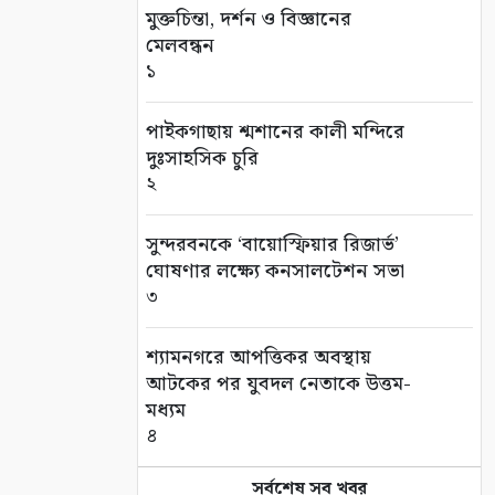
মুক্তচিন্তা, দর্শন ও বিজ্ঞানের
মেলবন্ধন
১
পাইকগাছায় শ্মশানের কালী মন্দিরে
দুঃসাহসিক চুরি
২
সুন্দরবনকে ‘বায়োস্ফিয়ার রিজার্ভ’
ঘোষণার লক্ষ্যে কনসালটেশন সভা
৩
শ্যামনগরে আপত্তিকর অবস্থায়
আটকের পর যুবদল নেতাকে উত্তম-
মধ্যম
৪
সর্বশেষ সব খবর