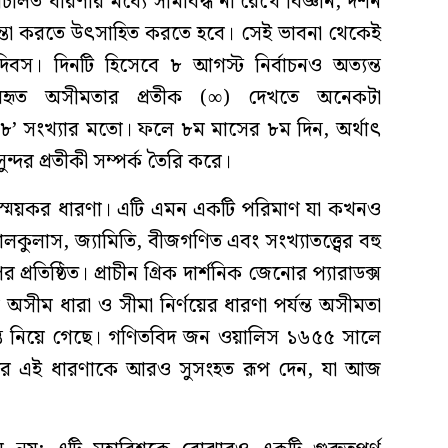
রচলিত ধারণার মধ্যে সীমাবদ্ধ না রেখে বিজ্ঞান, দর্শন
িন্তা করতে উৎসাহিত করতে হবে। সেই ভাবনা থেকেই
িবস। দিনটি হিসেবে ৮ আগস্ট নির্বাচনও অত্যন্ত
ব্যবহৃত অসীমতার প্রতীক (∞) দেখতে অনেকটা
’ সংখ্যার মতো। ফলে ৮ম মাসের ৮ম দিন, অর্থাৎ
্দর প্রতীকী সম্পর্ক তৈরি করে।
্ময়কর ধারণা। এটি এমন একটি পরিমাণ যা কখনও
ালকুলাস, জ্যামিতি, বীজগণিত এবং সংখ্যাতত্ত্বের বহু
্রতিষ্ঠিত। প্রাচীন গ্রিক দার্শনিক জেনোর প্যারাডক্স
সীম ধারা ও সীমা নির্ণয়ের ধারণা পর্যন্ত অসীমতা
গন্তে নিয়ে গেছে। গণিতবিদ জন ওয়ালিস ১৬৫৫ সালে
করে এই ধারণাকে আরও সুসংহত রূপ দেন, যা আজ