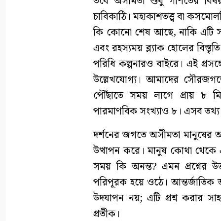
তবে অসীমতা শুধু গণিতের বিষয় 
চাবিকাঠি। মহাকাশতত্ত্ব বা কসমোল
কি কোনো শেষ আছে, নাকি এটি সত্য
এবং রহস্যময় ব্ল্যাক হোলের বিস্ত
পরিধি কল্পনারও বাইরে। এই প্রসঙ্
উল্লেখযোগ্য। আমাদের সৌরজগতের 
পৌঁছাতে সময় লাগে প্রায় ৮ মি
পারমাণবিক সংখ্যাও ৮। এসব তথ্য দ
দর্শনের জগতে অসীমতা মানুষের অস্তি
উত্থাপন করে। মানুষ কোথা থেকে 
সময় কি অনন্ত? এমন প্রশ্নের উ
পরিপূরক হয়ে ওঠে। আন্তর্জাতিক
উদযাপন নয়; এটি প্রশ্ন করার সাহস
প্রতীক।