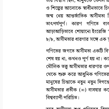
তাঁর বিশ্বাস ছিল, মানুষকে কেবল প্
ও শিল্পের আলোকে স্বাধীনভাবে চ
জন্ম নেয় আন্তর্জাতিক অসীমতা দ
তাৎপর্যপূর্ণ। কারণ গণিতে 
আড়াআড়িভাবে শোয়ানো ইংরেজি ‘৮
৮/৮, অসীমতার ধারণার সঙ্গে এক সুন
গণিতের জগতে অসীমতা একটি বিস
শেষ হয় না, কখনও পূর্ণ হয় না। ক্য
মৌলিক তত্ত্ব অসীমতার ধারণার ওপর প
থেকে শুরু করে আধুনিক গণিতের অ
মানুষের চিন্তাকে নতুন নতুন দি
অসীমতার প্রতীক (∞) ব্যবহার 
বিশ্বব্যাপী পরিচিত।