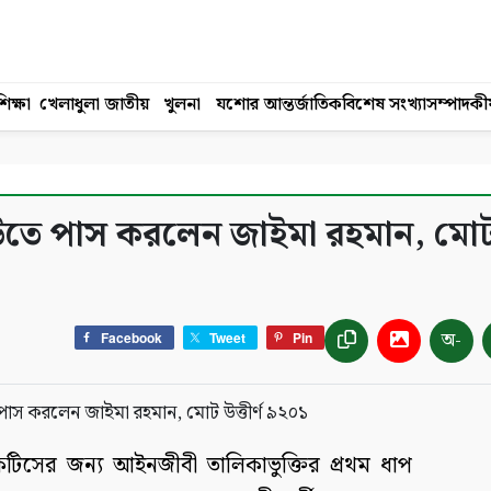
িক্ষা
খেলাধুলা
জাতীয়
খুলনা
যশোর
আন্তর্জাতিক
বিশেষ সংখ্যা
সম্পাদকী
ে পাস করলেন জাইমা রহমান, মোট উত
অ-
Facebook
Tweet
Pin
কটিসের জন্য আইনজীবী তালিকাভুক্তির প্রথম ধাপ