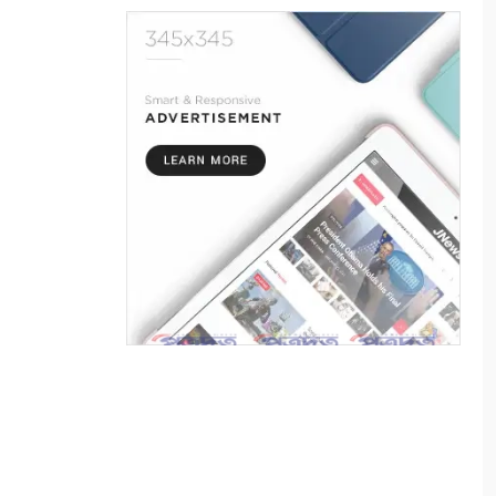
৫
সাতক্ষীরায় পানিতে ডুবে শিশুর
মৃত্যু বেড়েই চলেছে
৬
প্রযুক্তি, সাংবাদিকতা এবং একটি
অস্তিত্বের প্রশ্ন
৭
পুতুল নাচে বেঁচে থাকে বাংলার
লোকঐতিহ্য
৮
পাইকগাছায় নার্সারীতে গুটি কলম
তৈরিতে ব্যস্ত শ্রমিক
৯