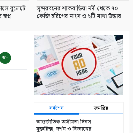
৯
্কালে বুলেটে
সুন্দরবনের শাকবাড়িয়া নদী থেকে ৭০
্বপ্ন
কেজি হরিণের মাংস ও ২টি মাথা উদ্ধার
বাংলাদেশের পর্যটনের
মহাপরিকল্পনা: আজকের উদ্যোগ,
আগামীর বাংলাদেশ
১০
অ+
সর্বশেষ
জনপ্রিয়
আন্তর্জাতিক অসীমতা দিবস:
মুক্তচিন্তা, দর্শন ও বিজ্ঞানের