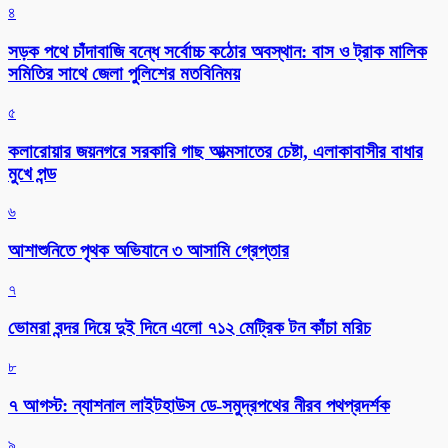
৪
সড়ক পথে চাঁদাবাজি বন্ধে সর্বোচ্চ কঠোর অবস্থান: বাস ও ট্রাক মালিক
সমিতির সাথে জেলা পুলিশের মতবিনিময়
৫
কলারোয়ার জয়নগরে সরকারি গাছ আত্মসাতের চেষ্টা, এলাকাবাসীর বাধার
মুখে পন্ড
৬
আশাশুনিতে পৃথক অভিযানে ৩ আসামি গ্রেপ্তার
৭
ভোমরা বন্দর দিয়ে দুই দিনে এলো ৭১২ মেট্রিক টন কাঁচা মরিচ
৮
৭ আগস্ট: ন্যাশনাল লাইটহাউস ডে-সমুদ্রপথের নীরব পথপ্রদর্শক
৯