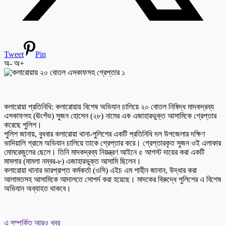
Tweet
Pin
অ-
অ+
কলারোয়া প্রতিনিধি: কলারোয়ায় বিশেষ অভিযান চালিয়ে ২০ বোতল নিষিদ্ধ মাদকদ্রব্য
এসকাফসহ (ঊংশঁভ) সুজন হোসেন (২৮) নামের এক এজাহারভুক্ত আসামিকে গ্রেপ্তার
করেছে পুলিশ।
পুলিশ জানায়, বুধবার কলারোয়া থানা-পুলিশের একটি প্রতিনিধি দল উপজেলার দক্ষিণ
ভাদিয়ালি গ্রামে অভিযান চালিয়ে তাকে গ্রেপ্তার করে। গ্রেপ্তারকৃত সুজন ওই এলাকার
মোমরেজুলের ছেলে। তিনি মাদকদ্রব্য নিয়ন্ত্রণ আইনে ৫ আগস্ট দায়ের করা একটি
মামলার (মামলা নম্বর-৮) এজাহারভুক্ত আসামি ছিলেন।
কলারোয়া থানার ভারপ্রাপ্ত কর্মকর্তা (ওসি) এইচ এম শাহীন জানান, উদ্ধার করা
আলামতসহ আসামিকে আদালতে সোপর্দ করা হয়েছে। মাদকের বিরুদ্ধে পুলিশের এ বিশেষ
অভিযান অব্যাহত থাকবে।
এ সম্পর্কিত আরও খবর