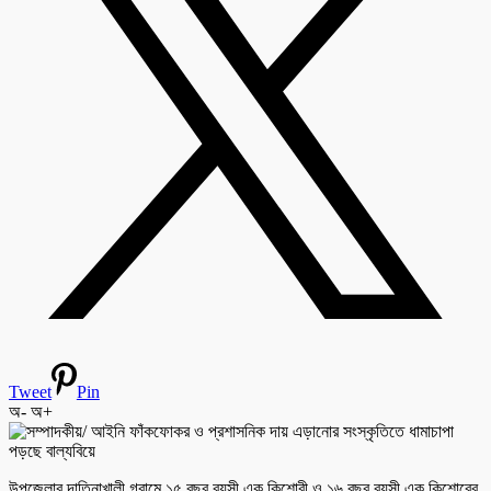
Tweet
Pin
অ-
অ+
উপজেলার দাতিনাখালী গ্রামে ১৫ বছর বয়সী এক কিশোরী ও ১৬ বছর বয়সী এক কিশোরের