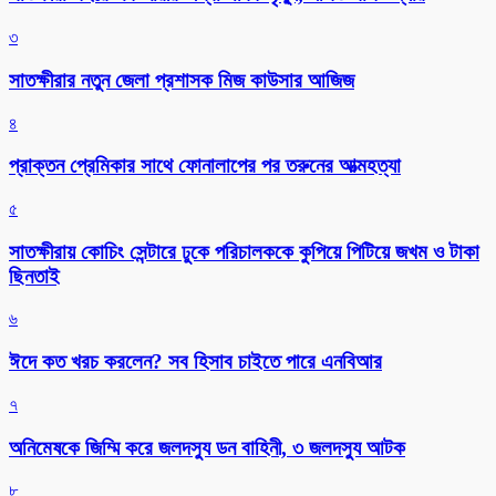
৩
সাতক্ষীরার নতুন জেলা প্রশাসক মিজ কাউসার আজিজ
৪
প্রাক্তন প্রেমিকার সাথে ফোনালাপের পর তরুনের আত্মহত্যা
৫
সাতক্ষীরায় কোচিং সেন্টারে ঢুকে পরিচালককে কুপিয়ে পিটিয়ে জখম ও টাকা
ছিনতাই
৬
ঈদে কত খরচ করলেন? সব হিসাব চাইতে পারে এনবিআর
৭
অনিমেষকে জিম্মি করে জলদস্যু ডন বাহিনী, ৩ জলদস্যু আটক
৮