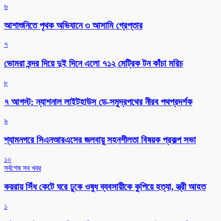
৬
আশাশুনিতে পৃথক অভিযানে ৩ আসামি গ্রেপ্তার
৭
ভোমরা বন্দর দিয়ে দুই দিনে এলো ৭১২ মেট্রিক টন কাঁচা মরিচ
৮
৭ আগস্ট: ন্যাশনাল লাইটহাউস ডে-সমুদ্রপথের নীরব পথপ্রদর্শক
৯
শ্যামনগরে সিএনআরএসের জলবায়ু সহনশীলতা বিষয়ক প্রকল্প সভা
১০
সর্বশেষ সব খবর
কয়রায় সিঁধ কেটে ঘরে ঢুকে ওষুধ ব্যবসায়ীকে কুপিয়ে হত্যা, স্ত্রী আহত
১