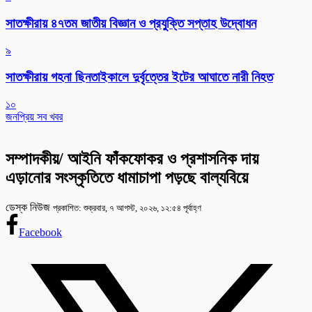
সাতক্ষীরায় ৪৭তম জাতীয় বিজ্ঞান ও প্রযুক্তি সপ্তাহ উদ্বোধন
৯
সাতক্ষীরায় গহনা ছিনতাইকালে দুর্বৃত্তের ইটের আঘাতে নারী নিহত
১০
জনপ্রিয় সব খবর
সম্পাদকীয়/ আইনি ফাঁকফোকর ও প্রশাসনিক দায়
এড়ানোর সংস্কৃতিতে ধামাচাপা পড়ছে বাল্যবিয়ে
ডেস্ক নিউজ
প্রকাশিত: শুক্রবার, ৭ আগস্ট, ২০২৬, ১২:৫৪ পূর্বাহ্ণ
Facebook