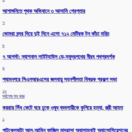
আশাশুনিতে পৃথক অভিযানে ৩ আসামি গ্রেপ্তার
৭
ভোমরা বন্দর দিয়ে দুই দিনে এলো ৭১২ মেট্রিক টন কাঁচা মরিচ
৮
৭ আগস্ট: ন্যাশনাল লাইটহাউস ডে-সমুদ্রপথের নীরব পথপ্রদর্শক
৯
শ্যামনগরে সিএনআরএসের জলবায়ু সহনশীলতা বিষয়ক প্রকল্প সভা
১০
সর্বশেষ সব খবর
কয়রায় সিঁধ কেটে ঘরে ঢুকে ওষুধ ব্যবসায়ীকে কুপিয়ে হত্যা, স্ত্রী আহত
১
পাটকেলঘাটা আল-আমিন ফাজিল মাদ্রাসা অ্যালামনাই অ্যাসোসিয়েশনের