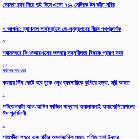
ভোমরা বন্দর দিয়ে দুই দিনে এলো ৭১২ মেট্রিক টন কাঁচা মরিচ
৮
৭ আগস্ট: ন্যাশনাল লাইটহাউস ডে-সমুদ্রপথের নীরব পথপ্রদর্শক
৯
শ্যামনগরে সিএনআরএসের জলবায়ু সহনশীলতা বিষয়ক প্রকল্প সভা
১০
সর্বশেষ সব খবর
কয়রায় সিঁধ কেটে ঘরে ঢুকে ওষুধ ব্যবসায়ীকে কুপিয়ে হত্যা, স্ত্রী আহত
১
পাটকেলঘাটা আল-আমিন ফাজিল মাদ্রাসা অ্যালামনাই অ্যাসোসিয়েশনের
ঈদ পুনর্মিলনী
২
সাতক্ষীরা শহরে এক নারীর অস্বাভাবিক মৃত্যু, গলিত লাশ উদ্ধার