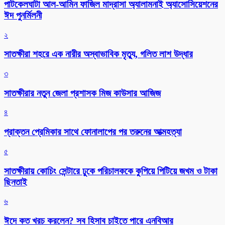
পাটকেলঘাটা আল-আমিন ফাজিল মাদ্রাসা অ্যালামনাই অ্যাসোসিয়েশনের
ঈদ পুনর্মিলনী
২
সাতক্ষীরা শহরে এক নারীর অস্বাভাবিক মৃত্যু, গলিত লাশ উদ্ধার
৩
সাতক্ষীরার নতুন জেলা প্রশাসক মিজ কাউসার আজিজ
৪
প্রাক্তন প্রেমিকার সাথে ফোনালাপের পর তরুনের আত্মহত্যা
৫
সাতক্ষীরায় কোচিং সেন্টারে ঢুকে পরিচালককে কুপিয়ে পিটিয়ে জখম ও টাকা
ছিনতাই
৬
ঈদে কত খরচ করলেন? সব হিসাব চাইতে পারে এনবিআর