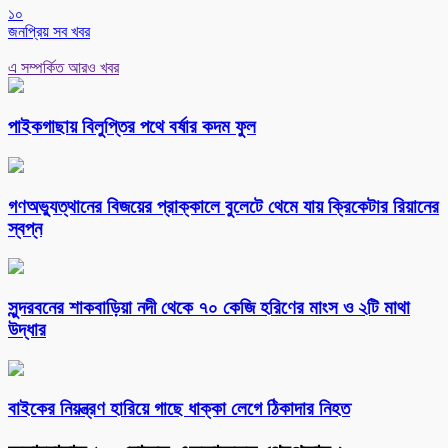
১০
জনপ্রিয় সব খবর
এ সম্পর্কিত আরও খবর
পাইকগাছায় বিলুপ্তির পথে বর্ষার কদম ফুল
গণঅভ্যুত্থানের বিজয়ের প্রাক্কালে বুলেটে থেমে যায় ক্রিকেটার রিয়ানের
স্বপ্ন
সুন্দরবনের শাকবাড়িয়া নদী থেকে ৭০ কেজি হরিণের মাংস ও ২টি মাথা
উদ্ধার
বাইকের নিয়ন্ত্রণ হারিয়ে গাছে ধাক্কা লেগে ঠিকাদার নিহত