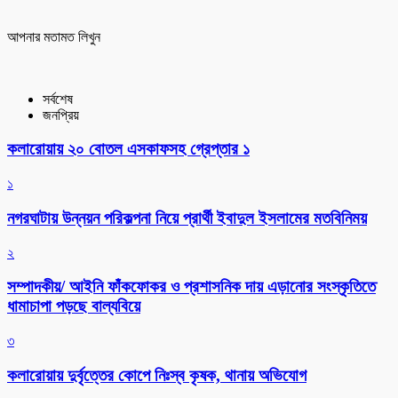
আপনার মতামত লিখুন
সর্বশেষ
জনপ্রিয়
কলারোয়ায় ২০ বোতল এসকাফসহ গ্রেপ্তার ১
১
নগরঘাটায় উন্নয়ন পরিকল্পনা নিয়ে প্রার্থী ইবাদুল ইসলামের মতবিনিময়
২
সম্পাদকীয়/ আইনি ফাঁকফোকর ও প্রশাসনিক দায় এড়ানোর সংস্কৃতিতে
ধামাচাপা পড়ছে বাল্যবিয়ে
৩
কলারোয়ায় দুর্বৃত্তের কোপে নিঃস্ব কৃষক, থানায় অভিযোগ