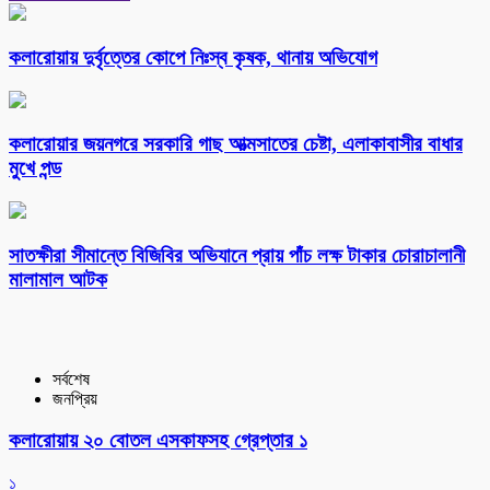
কলারোয়ায় দুর্বৃত্তের কোপে নিঃস্ব কৃষক, থানায় অভিযোগ
কলারোয়ার জয়নগরে সরকারি গাছ আত্মসাতের চেষ্টা, এলাকাবাসীর বাধার
মুখে পন্ড
সাতক্ষীরা সীমান্তে বিজিবির অভিযানে প্রায় পাঁচ লক্ষ টাকার চোরাচালানী
মালামাল আটক
সর্বশেষ
জনপ্রিয়
কলারোয়ায় ২০ বোতল এসকাফসহ গ্রেপ্তার ১
১