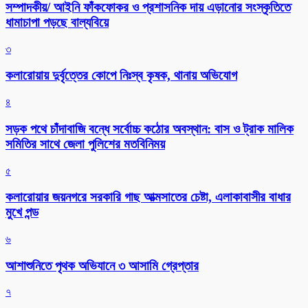
সম্পাদকীয়/ আইনি ফাঁকফোকর ও প্রশাসনিক দায় এড়ানোর সংস্কৃতিতে
ধামাচাপা পড়ছে বাল্যবিয়ে
৩
কলারোয়ায় দুর্বৃত্তের কোপে নিঃস্ব কৃষক, থানায় অভিযোগ
৪
সড়ক পথে চাঁদাবাজি বন্ধে সর্বোচ্চ কঠোর অবস্থান: বাস ও ট্রাক মালিক
সমিতির সাথে জেলা পুলিশের মতবিনিময়
৫
কলারোয়ার জয়নগরে সরকারি গাছ আত্মসাতের চেষ্টা, এলাকাবাসীর বাধার
মুখে পন্ড
৬
আশাশুনিতে পৃথক অভিযানে ৩ আসামি গ্রেপ্তার
৭