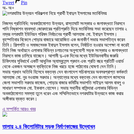
Tweet
Pin
অ-
অ+
নিজস্ব প্রতিনিধি: অবকাঠামোগত উন্নয়ন, রাস্তাঘাট সংস্কার ও জলাবদ্ধতা নিরসনে
পানি নিষ্কাশন ব্যবস্থা জোরদারের প্রতিশ্রুতি দিয়ে মতবিনিময় সভা করেছেন তালার ২
নম্বর নগরঘাটা ইউনিয়ন পরিষদ নির্বাচনের প্রার্থী আলহাজ মো. ইবাদুল ইসলাম।
বৃহস্পতিবার বিকেলে পোড়ার বাজারে আয়োজিত এক জনাকীর্ণ সভায় সভাপতিত্ব করেন
তিনি। শিল্পপতি ও সমাজসেবক ইবাদুল ইসলাম বলেন, নির্বাচিত হওয়ার অপেক্ষা না করেই
তিনি নিজ অর্থায়নে এলাকার বিভিন্ন চলাচলের অনুপযোগী সড়ক সংস্কার ও জলাবদ্ধতা
নিরসনে কাজ চালিয়ে যাচ্ছেন। আগামী দু-এক দিনের মধ্যে ইউনিয়নবাসীর জরুরি
চিকিৎসার সুবিধার্থে একটি আধুনিক অ্যাম্বুলেন্স প্রদান এবং প্রতি বছর প্রতিটি ওয়ার্ড
থেকে একজন অসচ্ছল ব্যক্তিকে নিজ খরচে হজে পাঠানোর ঘোষণা দেন তিনি।
সভায় প্রধান অতিথি হিসেবে বক্তব্য দেন বাংলাদেশ সচিবালয়ের অবসরপ্রাপ্ত কর্মকর্তা
আলহাজ মো. নুর নওয়াজ সরদার। অন্যান্যের মধ্যে বক্তব্য দেন বাংলাদেশ জাসদের
জেলা সভাপতি সরদার কাজেম, পোড়ার বাজার কমিটির সভাপতি সাইদুল আলম বাবলু ও
সাধারণ সম্পাদক মো. ইকবাল হোসেন। সভায় স্থানীয় বাসিন্দারা এলাকার বিভিন্ন
অবকাঠামোগত সমস্যা তুলে ধরেন এবং সম্মিলিতভাবে নগরঘাটার উন্নয়নে কাজ করার
অঙ্গীকার ব্যক্ত করেন।
এ সম্পর্কিত আরও খবর
তালায় ২.৪ কিলোমিটার সড়ক নির্মাণকাজের উদ্বোধন