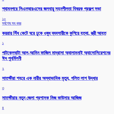
শ্যামনগরে সিএনআরএসের জলবায়ু সহনশীলতা বিষয়ক প্রকল্প সভা
১০
সর্বশেষ সব খবর
কয়রায় সিঁধ কেটে ঘরে ঢুকে ওষুধ ব্যবসায়ীকে কুপিয়ে হত্যা, স্ত্রী আহত
১
পাটকেলঘাটা আল-আমিন ফাজিল মাদ্রাসা অ্যালামনাই অ্যাসোসিয়েশনের
ঈদ পুনর্মিলনী
২
সাতক্ষীরা শহরে এক নারীর অস্বাভাবিক মৃত্যু, গলিত লাশ উদ্ধার
৩
সাতক্ষীরার নতুন জেলা প্রশাসক মিজ কাউসার আজিজ
৪