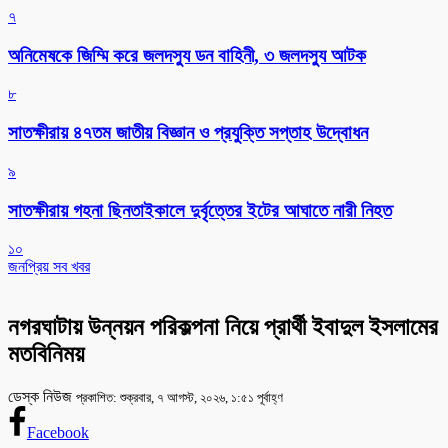
৭
অনিমেষকে জিম্মি করে জলদস্যু ডন বাহিনী, ৩ জলদস্যু আটক
৮
সাতক্ষীরায় ৪৭তম জাতীয় বিজ্ঞান ও প্রযুক্তি সপ্তাহ উদ্বোধন
৯
সাতক্ষীরায় গহনা ছিনতাইকালে দুর্বৃত্তের ইটের আঘাতে নারী নিহত
১০
জনপ্রিয় সব খবর
নগরঘাটায় উন্নয়ন পরিকল্পনা নিয়ে প্রার্থী ইবাদুল ইসলামের
মতবিনিময়
ডেস্ক নিউজ
প্রকাশিত: শুক্রবার, ৭ আগস্ট, ২০২৬, ১:৫১ পূর্বাহ্ণ
Facebook