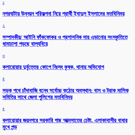
১
নগরঘাটায় উন্নয়ন পরিকল্পনা নিয়ে প্রার্থী ইবাদুল ইসলামের মতবিনিময়
২
সম্পাদকীয়/ আইনি ফাঁকফোকর ও প্রশাসনিক দায় এড়ানোর সংস্কৃতিতে
ধামাচাপা পড়ছে বাল্যবিয়ে
৩
কলারোয়ায় দুর্বৃত্তের কোপে নিঃস্ব কৃষক, থানায় অভিযোগ
৪
সড়ক পথে চাঁদাবাজি বন্ধে সর্বোচ্চ কঠোর অবস্থান: বাস ও ট্রাক মালিক
সমিতির সাথে জেলা পুলিশের মতবিনিময়
৫
কলারোয়ার জয়নগরে সরকারি গাছ আত্মসাতের চেষ্টা, এলাকাবাসীর বাধার
মুখে পন্ড