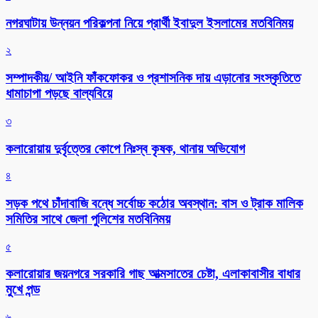
নগরঘাটায় উন্নয়ন পরিকল্পনা নিয়ে প্রার্থী ইবাদুল ইসলামের মতবিনিময়
২
সম্পাদকীয়/ আইনি ফাঁকফোকর ও প্রশাসনিক দায় এড়ানোর সংস্কৃতিতে
ধামাচাপা পড়ছে বাল্যবিয়ে
৩
কলারোয়ায় দুর্বৃত্তের কোপে নিঃস্ব কৃষক, থানায় অভিযোগ
৪
সড়ক পথে চাঁদাবাজি বন্ধে সর্বোচ্চ কঠোর অবস্থান: বাস ও ট্রাক মালিক
সমিতির সাথে জেলা পুলিশের মতবিনিময়
৫
কলারোয়ার জয়নগরে সরকারি গাছ আত্মসাতের চেষ্টা, এলাকাবাসীর বাধার
মুখে পন্ড
৬