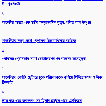
ঈদ পুনর্মিলনী
২
সাতক্ষীরা শহরে এক নারীর অস্বাভাবিক মৃত্যু, গলিত লাশ উদ্ধার
৩
সাতক্ষীরার নতুন জেলা প্রশাসক মিজ কাউসার আজিজ
৪
প্রাক্তন প্রেমিকার সাথে ফোনালাপের পর তরুনের আত্মহত্যা
৫
সাতক্ষীরায় কোচিং সেন্টারে ঢুকে পরিচালককে কুপিয়ে পিটিয়ে জখম ও টাকা
ছিনতাই
৬
ঈদে কত খরচ করলেন? সব হিসাব চাইতে পারে এনবিআর