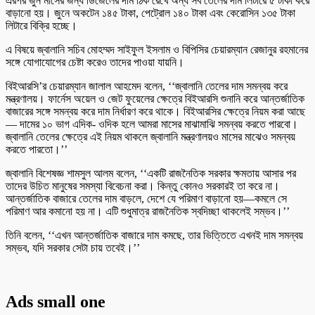
এরপর জুন মাসের জন্য ডিজেলের দাম ঠিক রেখে অন্য সব তেলের দাম লিটারে ৫ টাকা করে
বাড়ানো হয়। জুনে অকটেন ১৪৫ টাকা, পেট্রোল ১৪০ টাকা এবং কেরোসিন ১৩৫ টাকা
লিটারে বিক্রি হচ্ছে।
এ বিষয়ে জ্বালানি সচিব মোহম্মদ সাইফুল ইসলাম ও বিপিসির চেয়ারম্যান রেজানুর রহমানের
সঙ্গে যোগাযোগের চেষ্টা করেও তাদের পাওয়া যায়নি।
বিইআরসি’র চেয়ারম্যান জালাল আহমেদ বলেন, ‘‘জ্বালানি তেলের দাম সমন্বয় করে
মন্ত্রণালয়। ফার্নেস অয়েল ও জেট ফুয়েলের ক্ষেত্রে বিইআরসি শুনানি করে আন্তর্জাতিক
বাজারের সঙ্গে সমন্বয় করে দাম নির্ধারণ করে থাকে। বিইআরসির ক্ষেত্রে নিয়ম করা আছে
— দামের ১০ ভাগ এদিক- ওদিক হলে আমরা মাসের মাঝামাঝি সমন্বয় করতে পারবো।
জ্বালানি তেলের ক্ষেত্রে এই নিয়ম থাকলে জ্বালানি মন্ত্রণালয়ও মাসের মাঝেও সমন্বয়
করতে পারতো।’’
জ্বালানি বিশেষজ্ঞ শামসুল আলম বলেন, ‘‘একটি রাজনৈতিক সরকার ক্ষমতায় আসার পর
তাদের উচিত মানুষের সমস্যা বিবেচনা করা। কিন্তু কোনও সরকারই তা করে না।
আন্তর্জাতিক বাজারে তেলের দাম বাড়লে, দেশে যে পরিমাণ বাড়ানো হয়—কমলে সে
পরিমাণ আর কমানো হয় না। এটি শুধুমাত্র রাজনৈতিক স্বদিচ্ছা থাকলেই সম্ভব।’’
তিনি বলেন, ‘‘এখন আন্তর্জাতিক বাজারে দাম কমছে, তার ভিত্তিতে এখনই দাম সমন্বয়
সম্ভব, যদি সরকার সেটা চায় তবেই।’’
Ads small one