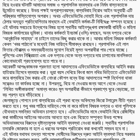
বিয়ে হওয়ার ঘটনাটি আমাদের সমাজ ও প্রশাসনিক ব্যবস্থার এক নির্মম বাস্তবতাকে
উন্মেচিত করেছে। উভয় পক্ষই অপ্রাপ্তবয়স্ক; বাল্যবিবাহ নিরোধ আইন অনুযায়ী এটি
পরিষ্কার শাস্তিযোগ্য অপরাধ। অথচ এফিডেভিটের দোহাই দিয়ে এবং প্রশাসনিক দায়
ঠেলার অদ্ভুত প্রতিযোগিতার মাধ্যমে এই বেআইনি কর্মকা-টি নির্বিঘেœ সম্পন্ন হয়েছে।
এই ঘটনায় সবচেয়ে উদ্বেগের বিষয় হলো স্থানীয় আইনশৃঙ্খলা রক্ষাকারী বাহিনী ও মহিলা
বিষয়ক কার্যালয়ের ভূমিকা। থানার কর্মকর্তা ইনচার্জ (ওসি) বলছেন, অন্য দপ্তর থেকে
‘আনুষ্ঠানিক সাহায্য’ না চাইলে তাদের কিছু করার থাকে না। আবার মহিলা বিষয়ক কর্মকর্তা
কেবল ‘খবর পাঠানো’র মধ্যেই নিজ দায়িত্ব সীমাবদ্ধ রাখছেন। প্রশাসনিক এই লাল
ফিতার দৌরাত্ম্য ও সমন্বয়হীনতার সুযোগ নিয়েই মূলত অপরাধীরা পার পেয়ে যাচ্ছে।
পুলিশের এমন নিষ্ক্রিয়তা এবং এক দপ্তর থেকে অন্য দপ্তরে দায় চাপানোর মানসিকতা
কোনোভাবেই গ্রহণযোগ্য হতে পারে না।
আরেকটি আশঙ্কাজনক প্রবণতা হলো আদালতের এফিডেভিটকে বাল্যবিয়ে আইনি করার
হাতিয়ার হিসেবে ব্যবহার করা। ভুয়া বয়স দেখিয়ে কিংবা জাল নথির ভিত্তিতে এফিডেভিট
করে বাল্যবিয়ে বৈধ করার এই নোংরা কৌশল বন্ধে উচ্চ আদালতের স্পষ্ট নির্দেশনা থাকা
সত্ত্বেও তা কার্যকর হচ্ছে না। উপরন্তু, বিয়ে না দেওয়ার জন্য আগে থেকে নেওয়া
‘লিখিত অঙ্গীকারনামা’ অমান্য করেও মূল অপরাধীরা কীভাবে প্রকাশ্যে ঘুরে বেড়াচ্ছে, তা
বড় প্রশ্ন হয়ে দাঁড়িয়েছে।
জেলাজুড়ে গোপনে চলা বাল্যবিয়ের এই প্রথা বন্ধে অবিলম্বে জিরো টলারেন্স নীতি গ্রহণ
করতে হবে। শুধু খবর পাঠিয়ে দায়িত্ব শেষ না করে মহিলা বিষয়ক দপ্তর ও থানা পুলিশকে
যৌথভাবে সমন্বিত অভিযান চালাতে হবে। এফিডেভিটের নামে বেআইনি বিয়ে রেজিস্ট্রি
করা কাজীদের আইনের আওতায় আনতে হবে এবং বিয়েতে সম্পৃক্ত উভয় পক্ষের
অভিভাবকদের বিরুদ্ধে দৃষ্টান্তমূলক আইনি ব্যবস্থা নেওয়া জরুরি। স্থানীয় প্রশাসনিক
তদারকি জোরদার না হলে এ ধরনের অপরাধ প্রতিরোধ করা কখনোই সম্ভব হবে না।
এই ঘটনার যথাযথ তদন্ত সাপেক্ষে দোষীদের বিরুদ্ধে দ্রুত আইনি ব্যবস্থা নিয়ে সরকার
কি দৃষ্টান্ত স্থাপন করবে, নাকি আমলাতান্ত্রিক জটিলতার অজুহাতে বাল্যবিয়ের এই