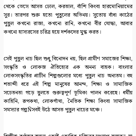
থেকে ভেসে আসত ঢোল, করতাল, বাঁশি কিংবা হারমোনিয়ামের
সুর। তারপর শুরু হতো পুতুলের অভিনয়। সুতোয় বাঁধা কাঠের
পুতুল কখনো রাজা, কখনো রানি, কখনো বীর যোদ্ধা, আবার
কখনো হাস্যরসের চরিত্র হয়ে দর্শকদের মুগ্ধ করত।
সেই পুতুল নাচ ছিল শুধু বিনোদন নয়, ছিল গ্রামীণ সমাজের শিক্ষা,
সংস্কৃতি ও লোকজ ঐতিহ্যের এক অনন্য বাহক। বাংলার
লোকসংস্কৃতির প্রাচীন শিল্পগুলোর মধ্যে পুতুল নাচ অন্যতম। বহু
শতাব্দী ধরে এই শিল্প মানুষের আনন্দ, শিক্ষা ও সামাজিক
সচেতনতা গড়ে তুলতে গুরুত্বপূর্ণ ভূমিকা পালন করেছে। ধর্মীয়
কাহিনি, রূপকথা, লোকগাঁথা, নৈতিক শিক্ষা কিংবা সামাজিক
সমস্যার গল্পÑসবই উঠে আসত পুতুল নাচের মঞ্চে।