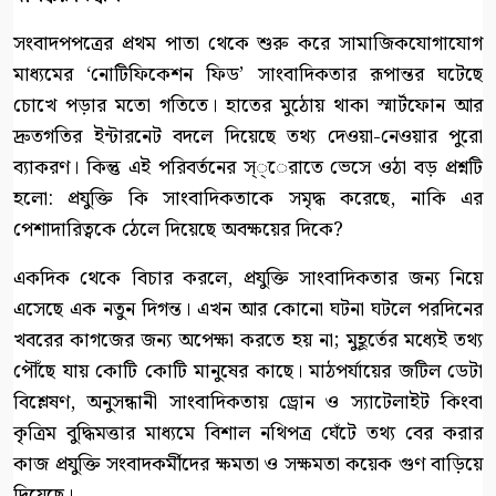
সংবাদপপত্রের প্রথম পাতা থেকে শুরু করে সামাজিকযোগাযোগ
মাধ্যমের ‘নোটিফিকেশন ফিড’ সাংবাদিকতার রূপান্তর ঘটেছে
চোখে পড়ার মতো গতিতে। হাতের মুঠোয় থাকা স্মার্টফোন আর
দ্রুতগতির ইন্টারনেট বদলে দিয়েছে তথ্য দেওয়া-নেওয়ার পুরো
ব্যাকরণ। কিন্তু এই পরিবর্তনের স্্েরাতে ভেসে ওঠা বড় প্রশ্নটি
হলো: প্রযুক্তি কি সাংবাদিকতাকে সমৃদ্ধ করেছে, নাকি এর
পেশাদারিত্বকে ঠেলে দিয়েছে অবক্ষয়ের দিকে?
একদিক থেকে বিচার করলে, প্রযুক্তি সাংবাদিকতার জন্য নিয়ে
এসেছে এক নতুন দিগন্ত। এখন আর কোনো ঘটনা ঘটলে পরদিনের
খবরের কাগজের জন্য অপেক্ষা করতে হয় না; মুহূর্তের মধ্যেই তথ্য
পৌঁছে যায় কোটি কোটি মানুষের কাছে। মাঠপর্যায়ের জটিল ডেটা
বিশ্লেষণ, অনুসন্ধানী সাংবাদিকতায় ড্রোন ও স্যাটেলাইট কিংবা
কৃত্রিম বুদ্ধিমত্তার মাধ্যমে বিশাল নথিপত্র ঘেঁটে তথ্য বের করার
কাজ প্রযুক্তি সংবাদকর্মীদের ক্ষমতা ও সক্ষমতা কয়েক গুণ বাড়িয়ে
দিয়েছে।