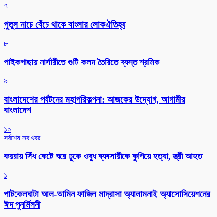
৭
পুতুল নাচে বেঁচে থাকে বাংলার লোকঐতিহ্য
৮
পাইকগাছায় নার্সারীতে গুটি কলম তৈরিতে ব্যস্ত শ্রমিক
৯
বাংলাদেশের পর্যটনের মহাপরিকল্পনা: আজকের উদ্যোগ, আগামীর
বাংলাদেশ
১০
সর্বশেষ সব খবর
কয়রায় সিঁধ কেটে ঘরে ঢুকে ওষুধ ব্যবসায়ীকে কুপিয়ে হত্যা, স্ত্রী আহত
১
পাটকেলঘাটা আল-আমিন ফাজিল মাদ্রাসা অ্যালামনাই অ্যাসোসিয়েশনের
ঈদ পুনর্মিলনী