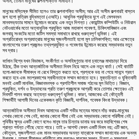
অসীম, তেমনি মানুষের কল্পনাশক্তিও সীমাহীন।
মানুষের মস্তিষ্ক সীমিত হলেও তার কল্পনাশক্তি অসীম; আর এই অসীম কল্পনারই বাস্তব
রূপ হলো কৃত্রিম বুদ্ধিমত্তা (এআই)। আধুনিক প্রযুক্তির যুগে এই মেলবন্ধন
মানবসভ্যতার সামনে উন্মোচন করেছে এক নতুন দিগন্ত। কোয়ান্টাম কম্পিউটিং ও নিউরাল
নেটওয়ার্কের মতো অত্যাধুনিক প্রযুক্তি আজ মহাকাশ গবেষণা, চিকিৎসাবিজ্ঞান এবং
জলবায়ু সংকটের মতো জটিল সমস্যা সমাধানে রাখছে গুরুত্বপূর্ণ ভূমিকা। এই
অপ্রতিরোধ্য অগ্রযাত্রায় মানুষের সৃজনশীলতাই হলো মূল চালিকাশক্তি; আর এক্ষেত্রে
বাংলাদেশের তরুণ প্রজন্মও তথ্যপ্রযুক্তি ও গবেষণায় উন্মোচন করেছে সম্ভাবনার নতুন
সব দ্বার।
বর্তমান বিশ্বে যখন বিভাজন, সংকীর্ণতা ও অসহিষ্ণুতার নানা চ্যালেঞ্জ মাথাচাড়া দিয়ে
উঠছে, ঠিক তখন আন্তর্জাতিক অসীমতা দিবস নিয়ে আসে এক নতুন বার্তা। সেই বার্তাটি
হলো-জ্ঞানকে সীমাবদ্ধ না রেখে বিস্তৃত করতে হবে, প্রশ্নকে ভয় না পেয়ে সানন্দে গ্রহণ
করতে হবে এবং মতপ্রকাশের স্বাধীনতাকে সম্মান জানাতে হবে। মুক্তচিন্তা ও যুক্তিবাদী
মননই একটি মানবিক, বিজ্ঞানমনস্ক ও প্রগতিশীল সমাজ গঠনের মূল ভিত্তি। বিজ্ঞান,
প্রযুক্তি, দর্শন ও উদ্ভাবনের প্রতি তরুণ প্রজন্মকে আগ্রহী করে তোলার ক্ষেত্রেও এই
দিবসটি পালন করছে অত্যন্ত গুরুত্বপূর্ণ ভূমিকা। কারণ, আজকের এই কৌতূহলী
শিক্ষার্থীই আগামী দিনের একেকজন কৃতি বিজ্ঞানী, দার্শনিক, গবেষক কিংবা উদ্ভাবক।
আন্তর্জাতিক অসীমতা দিবস আমাদের একটি গভীর সত্যের সামনে দাঁড় করায়-মানুষের
শেখার কোনো শেষ নেই, জানার কোনো সীমা নেই এবং সম্ভাবনার কোনো পরিসীমা নেই।
পৃথিবীর ক্ষুদ্র একটি কোণে বসেও মানুষ তার চিন্তার ডানায় ভর করে মহাবিশ্বের শেষ
প্রান্ত পর্যন্ত পৌঁছে যেতে পারে। তাই ৮ আগস্ট কেবল একটি দিবস নয়; এটি জ্ঞান,
কৌতূহল, সৃজনশীলতা এবং মানব সম্ভাবনার অনন্ত যাত্রাকে সম্মান জানানোর এক অনন্য
উপলক্ষ। আমরা সীমাবদ্ধ পৃথিবীতে বাস করলেও মানুষের স্বপ্ন, চিন্তা ও সম্ভাবনা