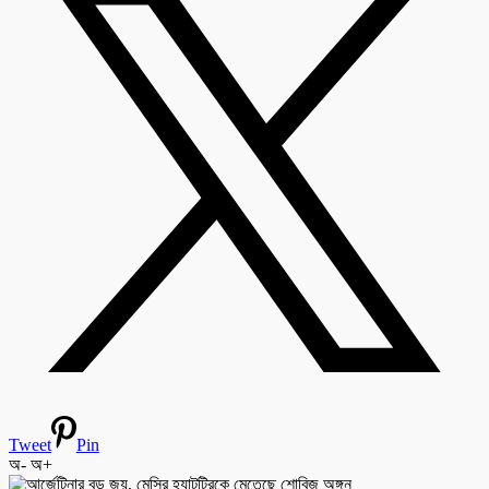
Tweet
Pin
অ-
অ+