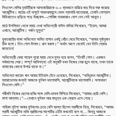
লিওনেল মেসির হ্যাটট্রিকে আলজেরিয়াকে ৩–০ ব্যবধানে হারিয়ে জয় দিয়ে শুরু করেছে
আর্জেন্টিনা। মাঠের এই দাপুটে পারফরম্যান্সে যেমন গ্যালারি মাতোয়ারা, তেমনি সোশ্যাল
মিডিয়াতেও ছড়িয়ে পড়ে উচ্ছ্বাস—শোবিজ তারকারাও যোগ দেন সেই আনন্দে।
মাঠে উপস্থিত থেকে ম্যাচ দেখা অভিনেত্রী নাঈম নাদিয়া লিখেছেন, “ইয়েস, আমরা
এখানে, আর্জেন্টিনা। গর্জন তুলুন!”
যুক্তরাষ্ট্রে থাকা অভিনেতা অমিত হাসান একটু খোঁচা মেরে লিখেছেন, “আমার পূর্বানুমান
ঠিক হলো। তিন গোল দিলাম। রাগ করলা।” অর্থাৎ আগে থেকেই যেন তিনি স্কোর
জানতেন!
অভিনেত্রী কেয়া পায়েল পুরো ম্যাচ দেখে মুগ্ধ হয়ে বলেন, “তিনটি গোল। একজন
সর্বকালের সেরা। সম্পূর্ণ আধিপত্য! এই মানুষটি যখন নিজের সেরা ছন্দে থাকে, তখন তাকে
থামানোর কোনো উপায় থাকে না।”
অভিনেতা জায়েদ খান আবার ইতিহাস টেনে এনেছেন, লিখেছেন, “অভিনন্দন আর্জেন্টিনা।
ম্যারাডোনার জন্যই আজকে ফুটবল ভালোবাসি, আর্জেন্টিনাকে ভালোবাসি। অসাধারণ
লিওনেল মেসি।”
পরীমনি নিজের ছেলের ছবির সঙ্গে মেসি-ভাবনা মিশিয়ে লিখেছেন, “আমার ছোট্ট মেসি।
মাশা আল্লাহ।”—যেখানে ফুটবল আর মাতৃত্ব এক ফ্রেমে এসে গেছে।
গায়িকা লুইপা আবার ফুটবলের চেয়ে বেশি ব্যস্ত ছিলেন স্বামীকে নিয়ে, লিখেছেন, “আমার
স্বামী আর্জেন্টিনা নাকি ব্রাজিলের সাপোর্টার এইটা কখনোই বলে না… কিন্তু আজকে