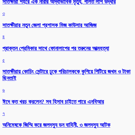
সাতক্ষীরা শহরে এক নারীর অস্বাভাবিক মৃত্যু, গলিত লাশ উদ্ধার
৩
সাতক্ষীরার নতুন জেলা প্রশাসক মিজ কাউসার আজিজ
৪
প্রাক্তন প্রেমিকার সাথে ফোনালাপের পর তরুনের আত্মহত্যা
৫
সাতক্ষীরায় কোচিং সেন্টারে ঢুকে পরিচালককে কুপিয়ে পিটিয়ে জখম ও টাকা
ছিনতাই
৬
ঈদে কত খরচ করলেন? সব হিসাব চাইতে পারে এনবিআর
৭
অনিমেষকে জিম্মি করে জলদস্যু ডন বাহিনী, ৩ জলদস্যু আটক