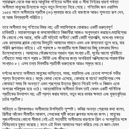
প্যারাডক্স থেকে শুরু করে আধুনিক গণিতের অসীম ধারা ও সীমা নির্ণয়ের ধারণা পর্যন্ত
অসীমতা মানুষের চিন্তাকে নতুন নতুন দিগন্তে নিয়ে গেছে। গণিতবিদ জন ওয়ালিস
১৬৫৫ সালে অসীমতার প্রতীক (∞) ব্যবহার করে এই ধারণাকে আরও সুসংহত রূপ দেন,
যা আজ বিশ্বব্যাপী পরিচিত।
তবে অসীমতা শুধু গণিতের বিষয় নয়; এটি মহাবিশ্বকে বোঝারও একটি গুরুত্বপূর্ণ
চাবিকাঠি। মহাকাশতত্ত্ব বা কসমোলজিতে বিজ্ঞানীরা আজও অনুসন্ধান করছেন-মহাবিশ্বের
কি কোনো শেষ আছে, নাকি এটি সত্যিই অসীম? কোটি কোটি গ্যালাক্সি, অসংখ্য নক্ষত্র
এবং রহস্যময় ব্ল্যাক হোলের বিস্তৃতি আমাদের সামনে এমন এক বাস্তবতা তুলে ধরে, যার
পরিধি কল্পনারও বাইরে। এই প্রসঙ্গে ৮ সংখ্যাটির সঙ্গে বিজ্ঞানের কিছু চমৎকার মিলও
উল্লেখযোগ্য। আমাদের সৌরজগতের প্রধান গ্রহ সংখ্যা ৮টি, সূর্যের আলো পৃথিবীতে
পৌঁছাতে সময় লাগে প্রায় ৮ মিনিট এবং জীবনের জন্য অপরিহার্য অক্সিজেনের পারমাণবিক
সংখ্যাও ৮। এসব তথ্য দিবসটির প্রতীকী গুরুত্বকে আরও সমৃদ্ধ করে।
দর্শনের জগতে অসীমতা মানুষের অস্তিত্ব, সময়, মহাবিশ্ব এবং চেতনা সম্পর্কে গভীর
প্রশ্ন উত্থাপন করে। মানুষ কোথা থেকে এসেছে, কোথায় বা যাবে? মহাবিশ্বের শেষ
কোথায়? সময় কি অনন্ত? এমন প্রশ্নের উত্তর খুঁজতে গিয়েই দর্শন ও বিজ্ঞান একে
অপরের পরিপূরক হয়ে ওঠে। আন্তর্জাতিক অসীমতা দিবস তাই কেবল একটি গাণিতিক
প্রতীকের উদযাপন নয়; এটি প্রশ্ন করার সাহস, নতুন করে ভাবার ক্ষমতা এবং মুক্তবুদ্ধির
চর্চার প্রতীক।
সাহিত্য ও শিল্পকলায়ও অসীমতার উপস্থিতি সুস্পষ্ট। কবিরা অনন্ত প্রেমের কথা বলেন,
শিল্পীরা আঁকেন সীমাহীন আকাশ, লেখকেরা সৃষ্টি করেন কল্পনার অসংখ্য জগৎ। মানুষের
সৃজনশীলতার কোনো সীমানা নেই-এই সত্যটিই অসীমতার ধারণাকে শিল্প ও সংস্কৃতির সঙ্গে
নিবিড়ভাবে যুক্ত করেছে। ফলে এই দিবস আমাদের স্মরণ করিয়ে দেয় যে জ্ঞান যেমন