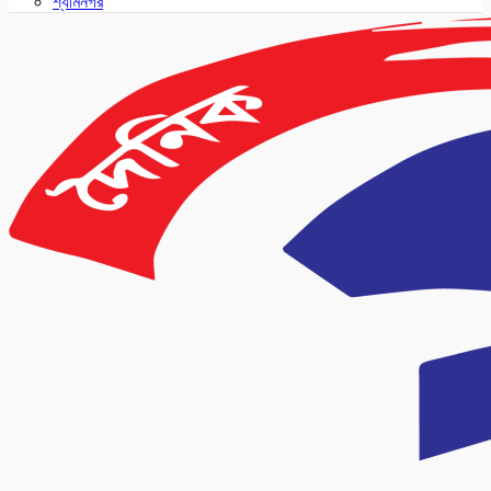
শ্যামনগর