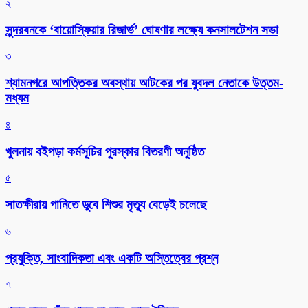
২
সুন্দরবনকে ‘বায়োস্ফিয়ার রিজার্ভ’ ঘোষণার লক্ষ্যে কনসালটেশন সভা
৩
শ্যামনগরে আপত্তিকর অবস্থায় আটকের পর যুবদল নেতাকে উত্তম-
মধ্যম
৪
খুলনায় বইপড়া কর্মসূচির পুরস্কার বিতরণী অনুষ্ঠিত
৫
সাতক্ষীরায় পানিতে ডুবে শিশুর মৃত্যু বেড়েই চলেছে
৬
প্রযুক্তি, সাংবাদিকতা এবং একটি অস্তিত্বের প্রশ্ন
৭