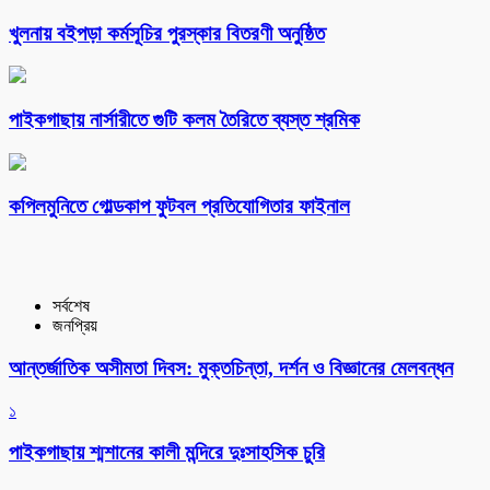
খুলনায় বইপড়া কর্মসূচির পুরস্কার বিতরণী অনুষ্ঠিত
পাইকগাছায় নার্সারীতে গুটি কলম তৈরিতে ব্যস্ত শ্রমিক
কপিলমুনিতে গোল্ডকাপ ফুটবল প্রতিযোগিতার ফাইনাল
সর্বশেষ
জনপ্রিয়
আন্তর্জাতিক অসীমতা দিবস: মুক্তচিন্তা, দর্শন ও বিজ্ঞানের মেলবন্ধন
১
পাইকগাছায় শ্মশানের কালী মন্দিরে দুঃসাহসিক চুরি