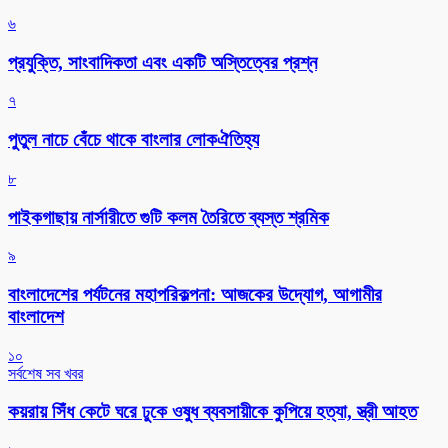
৬
প্রযুক্তি, সাংবাদিকতা এবং একটি অস্তিত্বের প্রশ্ন
৭
পুতুল নাচে বেঁচে থাকে বাংলার লোকঐতিহ্য
৮
পাইকগাছায় নার্সারীতে গুটি কলম তৈরিতে ব্যস্ত শ্রমিক
৯
বাংলাদেশের পর্যটনের মহাপরিকল্পনা: আজকের উদ্যোগ, আগামীর
বাংলাদেশ
১০
সর্বশেষ সব খবর
কয়রায় সিঁধ কেটে ঘরে ঢুকে ওষুধ ব্যবসায়ীকে কুপিয়ে হত্যা, স্ত্রী আহত