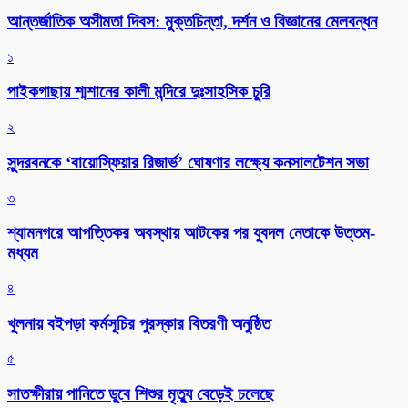
আন্তর্জাতিক অসীমতা দিবস: মুক্তচিন্তা, দর্শন ও বিজ্ঞানের মেলবন্ধন
১
পাইকগাছায় শ্মশানের কালী মন্দিরে দুঃসাহসিক চুরি
২
সুন্দরবনকে ‘বায়োস্ফিয়ার রিজার্ভ’ ঘোষণার লক্ষ্যে কনসালটেশন সভা
৩
শ্যামনগরে আপত্তিকর অবস্থায় আটকের পর যুবদল নেতাকে উত্তম-
মধ্যম
৪
খুলনায় বইপড়া কর্মসূচির পুরস্কার বিতরণী অনুষ্ঠিত
৫
সাতক্ষীরায় পানিতে ডুবে শিশুর মৃত্যু বেড়েই চলেছে