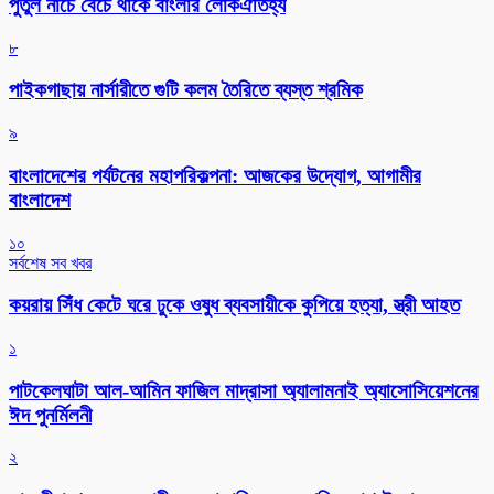
পুতুল নাচে বেঁচে থাকে বাংলার লোকঐতিহ্য
৮
পাইকগাছায় নার্সারীতে গুটি কলম তৈরিতে ব্যস্ত শ্রমিক
৯
বাংলাদেশের পর্যটনের মহাপরিকল্পনা: আজকের উদ্যোগ, আগামীর
বাংলাদেশ
১০
সর্বশেষ সব খবর
কয়রায় সিঁধ কেটে ঘরে ঢুকে ওষুধ ব্যবসায়ীকে কুপিয়ে হত্যা, স্ত্রী আহত
১
পাটকেলঘাটা আল-আমিন ফাজিল মাদ্রাসা অ্যালামনাই অ্যাসোসিয়েশনের
ঈদ পুনর্মিলনী
২