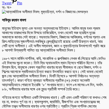
Tweet
Pin
অ-
অ+
সাকিবুর রহমান বাবলা
মানুষের ইতিহাস মূলত এক অনন্ত অনুসন্ধানের ইতিহাস। আদিম মানুষ যখন প্রথম
আকাশের তারাগুলোর দিকে বিস্ময়ে তাকিয়েছিল, তখন থেকেই শুরু হয়েছিল দূরের
অজানাকে জানার সেই যাত্রা। সভ্যতার বিকাশ, বিজ্ঞানের আবিষ্কার, দর্শনের প্রশ্ন এবং
শিল্প-সাহিত্যের সৃজনশীলতা-সবকিছুর কেন্দ্রবিন্দুতেই রয়েছে একটি চিরন্তন ধারণা, আর
সেটি হলো অসীমতা। এই অসীম সম্ভাবনা, জ্ঞান ও মুক্তচিন্তার উদযাপনেই প্রতি বছর
৮ আগস্ট বিশ্বব্যাপী পালিত হয় আন্তর্জাতিক অসীমতা দিবস।
১৯৮৭ সালে মার্কিন দার্শনিক, কবি, সাংবাদিক ও কল্পবিজ্ঞান লেখক জঁ-পিয়েরে আদি ফেনিও
এই দিবসের সূচনা করেন। তিনি ফ্রি অ্যাডভাইস ম্যান হিসেবে পরিচিত ছিলেন। তাঁর
বিশ্বাস ছিল, মানুষকে কেবল প্রচলিত ধারণার মধ্যে সীমাবদ্ধ না রেখে বিজ্ঞান, দর্শন ও
শিল্পের আলোকে স্বাধীনভাবে চিন্তা করতে উৎসাহিত করতে হবে। সেই ভাবনা থেকেই
জন্ম নেয় আন্তর্জাতিক অসীমতা দিবস। দিনটি হিসেবে ৮ আগস্ট নির্বাচনও অত্যন্ত
তাৎপর্যপূর্ণ। কারণ গণিতে ব্যবহৃত অসীমতার প্রতীক (∞) দেখতে অনেকটা
আড়াআড়িভাবে শোয়ানো ইংরেজি ‘৮’ সংখ্যার মতো। ফলে ৮ম মাসের ৮ম দিন, অর্থাৎ
৮/৮, অসীমতার ধারণার সঙ্গে এক সুন্দর প্রতীকী সম্পর্ক তৈরি করে।
গণিতের জগতে অসীমতা একটি বিস্ময়কর ধারণা। এটি এমন একটি পরিমাণ যা কখনও শেষ
হয় না, কখনও পূর্ণ হয় না। ক্যালকুলাস, জ্যামিতি, বীজগণিত এবং সংখ্যাতত্ত্বের বহু
মৌলিক তত্ত্ব অসীমতার ধারণার ওপর প্রতিষ্ঠিত। প্রাচীন গ্রিক দার্শনিক জেনোর