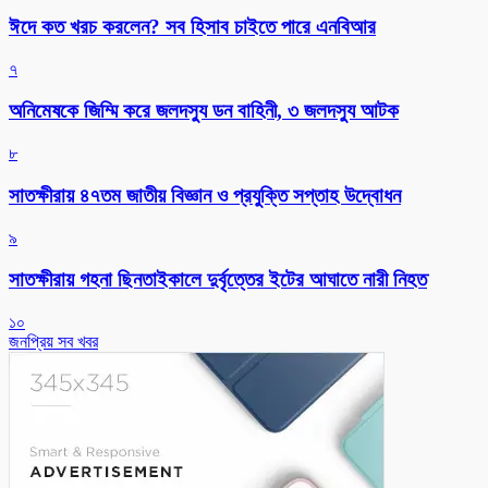
ঈদে কত খরচ করলেন? সব হিসাব চাইতে পারে এনবিআর
৭
অনিমেষকে জিম্মি করে জলদস্যু ডন বাহিনী, ৩ জলদস্যু আটক
৮
সাতক্ষীরায় ৪৭তম জাতীয় বিজ্ঞান ও প্রযুক্তি সপ্তাহ উদ্বোধন
৯
সাতক্ষীরায় গহনা ছিনতাইকালে দুর্বৃত্তের ইটের আঘাতে নারী নিহত
১০
জনপ্রিয় সব খবর