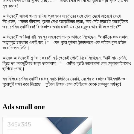
আমার কেমন একটা সন্দেহ হচ্ছে…”—অর্থাৎ খেলা না দেখেই ঘুমিয়ে পড়া স্বামীই এখন
মূল রহস্য!
অভিনেত্রী সালহা খানম নাদিয়া প্রথমবার সন্তানের সঙ্গে খেলা দেখে আবেগে ভেসে
লিখেছেন, “সানার জীবনের প্রথম দেখা আর্জেন্টিনার ম্যাচ, আর সেই ম্যাচেই আর্জেন্টিনার
জয়, মেসির হ্যাটট্রিক! বিশ্বকাপযাত্রার শুরুটা এর চেয়ে সুন্দর আর কী হতে পারে?”
অভিনেত্রী জাকিয়া বারী মম খুব সংক্ষেপে শান্ত ভঙ্গিতে লিখেছেন, “সবাইকে শুভ সকাল,
অত্যন্ত চমৎকার একটি জয়।”—যেন পুরো ফুটবল উন্মাদনাকে এক লাইনে কুল ডাউন
করে দিলেন তিনি।
আরেক অভিনেত্রী মন্দিরা চক্রবর্তী মাঠ থেকেই পোস্ট দিয়ে লিখেছেন, “মাই লাভ মেসি,
প্রিয় দল আর্জেন্টিনার জন্য ভালোবাসা।”—মেসির প্রতি ভালোবাসা যেন স্কোরলাইনকেও
ছাপিয়ে গেছে।
সব মিলিয়ে মেসির হ্যাটট্রিক শুধু ম্যাচ জিতিয়ে দেয়নি, দেশের তারকাদের টাইমলাইনও
পুরোপুরি দখল করে নিয়েছে—ফুটবল উৎসব এখন স্টেডিয়াম থেকে ফেসবুক পর্যন্ত!
Ads small one