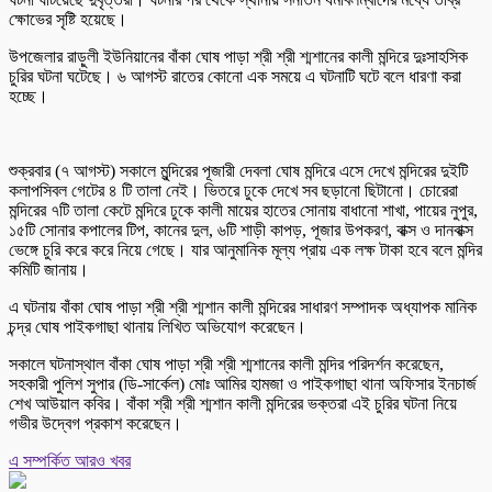
ক্ষোভের সৃষ্টি হয়েছে।
উপজেলার রাড়ুলী ইউনিয়ানের বাঁকা ঘোষ পাড়া শ্রী শ্রী শ্মশানের কালী মন্দিরে দুঃসাহসিক
চুরির ঘটনা ঘটেছে। ৬ আগস্ট রাতের কোনো এক সময়ে এ ঘটনাটি ঘটে বলে ধারণা করা
হচ্ছে।
শুক্রবার (৭ আগস্ট) সকালে মুন্দিরের পূজারী দেবলা ঘোষ মন্দিরে এসে দেখে মন্দিরের দুইটি
কলাপসিবল গেটের ৪ টি তালা নেই। ভিতরে ঢুকে দেখে সব ছড়ানো ছিটানো। চোরেরা
মন্দিরের ৭টি তালা কেটে মন্দিরে ঢুকে কালী মায়ের হাতের সোনায় বাধানো শাখা, পায়ের নুপুর,
১৫টি সোনার কপালের টিপ, কানের দুল, ৬টি শাড়ী কাপড়, পূজার উপকরণ, বাক্স ও দানবাক্স
ভেঙ্গে চুরি করে করে নিয়ে গেছে। যার আনুমানিক মূল্য প্রায় এক লক্ষ টাকা হবে বলে মন্দির
কমিটি জানায়।
এ ঘটনায় বাঁকা ঘোষ পাড়া শ্রী শ্রী শ্মশান কালী মন্দিরের সাধারণ সম্পাদক অধ্যাপক মানিক
চন্দ্র ঘোষ পাইকগাছা থানায় লিখিত অভিযোগ করেছেন।
সকালে ঘটনাস্থাল বাঁকা ঘোষ পাড়া শ্রী শ্রী শ্মশানের কালী মন্দির পরিদর্শন করেছেন,
সহকারী পুলিশ সুপার (ডি-সার্কেল) মোঃ আমির হামজা ও পাইকগাছা থানা অফিসার ইনচার্জ
শেখ আউয়াল কবির। বাঁকা শ্রী শ্রী শ্মশান কালী মন্দিরের ভক্তরা এই চুরির ঘটনা নিয়ে
গভীর উদ্বেগ প্রকাশ করেছেন।
এ সম্পর্কিত আরও খবর