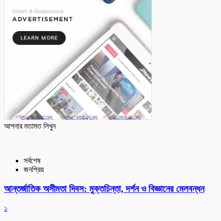
আপনার মতামত লিখুন
সর্বশেষ
জনপ্রিয়
আন্তর্জাতিক অসীমতা দিবস: মুক্তচিন্তা, দর্শন ও বিজ্ঞানের মেলবন্ধন
১