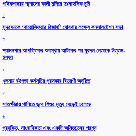
পাইকগাছায় শ্মশানের কালী মন্দিরে দুঃসাহসিক চুরি
২
সুন্দরবনকে ‘বায়োস্ফিয়ার রিজার্ভ’ ঘোষণার লক্ষ্যে কনসালটেশন সভা
৩
শ্যামনগরে আপত্তিকর অবস্থায় আটকের পর যুবদল নেতাকে উত্তম-
মধ্যম
৪
খুলনায় বইপড়া কর্মসূচির পুরস্কার বিতরণী অনুষ্ঠিত
৫
সাতক্ষীরায় পানিতে ডুবে শিশুর মৃত্যু বেড়েই চলেছে
৬
প্রযুক্তি, সাংবাদিকতা এবং একটি অস্তিত্বের প্রশ্ন