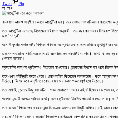
Tweet
Pin
অ-
অ+
কানসাসে আজও অনুশীলন করবে আর্জেন্টিনা দল। তবে সেখানে সাংবাদিকদের প্রবেশের অ
তবে আর্জেন্টিনা এগোচ্ছে নিজেদের পরিকল্পনা অনুযায়ী। ৩৬ বছর পর গতবার বিশ্বকাপ জ
এক ‘সমস্যা’।
আগামী বুধবার সকাল ৭টায় বিশ্বকাপে নিজেদের প্রথম ম্যাচে আলজেরিয়ার মুখোমুখি হবে আর
এতদিন লাওতারো মার্তিনেজকে ঘিরেই এগোচ্ছিলেন আর্জেন্টাইন কোচ। তিনিই ছিলেন স্কাল
খেলানো হয়েছে।
স্কালোনির আস্থার প্রতিদানও দিয়েছেন লাওতারো। হন্ডুরাসের বিপক্ষে বল পায়ে ছিলেন
তবে এখন পরিস্থিতি বদলে গেছে। চোট কাটিয়ে ফিরেছেন আলভারেজ। ফলে আক্রমণভাগ নি
উঠেছে। বিশেষ করে অনুশীলনে কোচের মন জয় করাও গুরুত্বপূর্ণ হয়ে উঠেছে।
তবে এখনই চূড়ান্ত কিছু বলা কঠিন। শুরুর একাদশে ‘নাম্বার নাইন’ হিসেবে কে খেলবেন,
অবশ্য দুজনই আছেন দুর্দান্ত ফর্মে। ক্লাব ফুটবলেও নিয়মিত পারফর্ম করছেন তারা। লা
তবে কাতার বিশ্বকাপের পারফরম্যান্স বিবেচনায় আলভারেজ কিছুটা এগিয়ে। ওই আসরে সাত
স্কালোনি বিচক্ষণ কোচ। কাতার বিশ্বকাপের অভিজ্ঞতা, সাম্প্রতিক পারফরম্যান্স ও খে