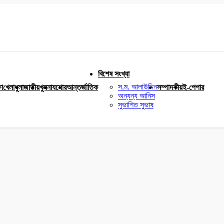
বিশেষ সংখ্যা
স.ম. আলাউদ্দিন
ষা
খেলাধুলা
জাতীয়
খুলনা
যশোর
আন্তর্জাতিক
সম্পাদকীয়
ই-পেপার
অন্যন্য আনিস
সুভাশিত সুভাষ