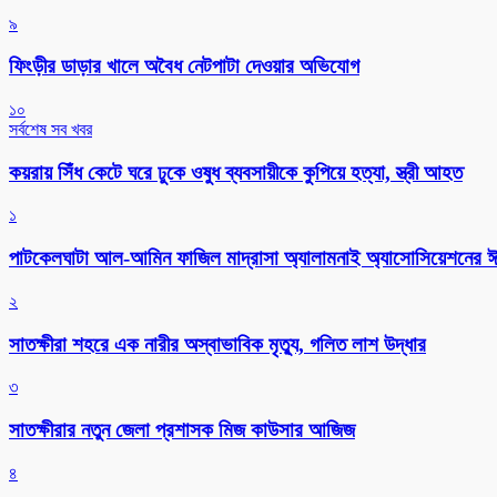
৯
ফিংড়ীর ডাড়ার খালে অবৈধ নেটপাটা দেওয়ার অভিযোগ
১০
সর্বশেষ সব খবর
কয়রায় সিঁধ কেটে ঘরে ঢুকে ওষুধ ব্যবসায়ীকে কুপিয়ে হত্যা, স্ত্রী আহত
১
পাটকেলঘাটা আল-আমিন ফাজিল মাদ্রাসা অ্যালামনাই অ্যাসোসিয়েশনের ঈদ 
২
সাতক্ষীরা শহরে এক নারীর অস্বাভাবিক মৃত্যু, গলিত লাশ উদ্ধার
৩
সাতক্ষীরার নতুন জেলা প্রশাসক মিজ কাউসার আজিজ
৪