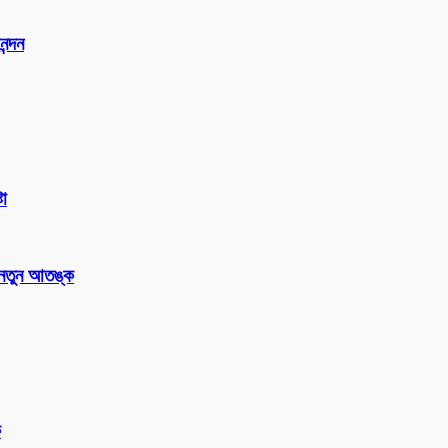
ন্দন
টা
 নতুন আতঙ্ক
ক