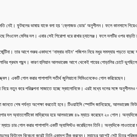
নুমতি নেই। ফুটবলের ভাষায় যাকে বলা হয় ‘ক্লোজড ডোর’ অনুশীলন। ফলে কানসাসে গিয়েও
িতেছে লিওনেল মেসির দল। এবার সেই শিরোপা ধরে রাখার চ্যালেঞ্জ। ফলে দলটির ওপর বাড়তি
্জেন্টিনা। তার আগে শুরুর একাদশে ‘নাম্বার নাইন’ পজিশন নিয়ে মধুর সমস্যায় পড়তে হচ্ছ
োনির প্রথম পছন্দ। কারণ হুলিয়ান আলভারেজ আগে থেকেই পায়ের গোড়ালির চোটে ভুগছিলেন। ত
 উজ্জ্বল। একটি গোল করার পাশাপাশি সতীর্থ জুলিয়ানো সিমিওনেকেও গোল করিয়েছেন।
য়ে নতুন করে পরিকল্পনা সাজাতে হচ্ছে স্কালোনিকে। এরই মধ্যে দলের সঙ্গে অনুশীল
 তা জানতে শেষ পর্যন্ত অপেক্ষা করতেই হবে। টিওয়াইসি স্পোর্টস জানিয়েছে, আলভারেজ ফি
 লিগার দল অ্যাতলেটিকো মাদ্রিদের হয়ে আলভারেজ ৪৯ ম্যাচে করেছেন ২০ গোল। অন্যদিকে ই
 ম্যাচে চার গোল করার পাশাপাশি একটি অ্যাসিস্টও করেছিলেন তিনি। অন্যদিকে লাওতারো
লোয়াড়দের ফিটনেস বিবেচনা করেই তিনি একাদশ ঠিক করবেন। ম্যাচের আগেই সেই চিত্র পরিষ্