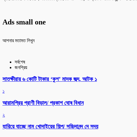
Ads small one
আপনার মতামত লিখুন
সর্বশেষ
জনপ্রিয়
সাতক্ষীরায় ৬ কোটি টাকার ‘কুশ’ মাদক জব্দ, আটক ১
১
আরামপ্রিয় প্রাণী বিড়াল/ প্রকাশ ঘোষ বিধান
২
হারিয়ে যাচ্ছে নাম খোদাইয়ের শিল্প/ সচ্চিদানন্দ দে সদয়