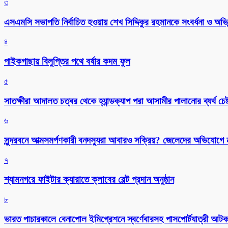
৩
এসএমসি সভাপতি নির্বাচিত হওয়ায় শেখ সিদ্দিকুর রহমানকে সংবর্ধনা ও অভিন
৪
পাইকগাছায় বিলুপ্তির পথে বর্ষার কদম ফুল
৫
সাতক্ষীরা আদালত চত্বর থেকে হ্যান্ডক্যাপ পরা আসামীর পালানোর ব্যর্থ চেষ্
৬
সুন্দরবনে আত্মসমর্পণকারী বনদস্যুরা আবারও সক্রিয়? জেলেদের অভিযোগে
৭
শ্যামনগরে ফাইটার ক্যারাতে ক্লাবের বেল্ট প্রদান অনুষ্ঠান
৮
ভারত পাচারকালে বেনাপোল ইমিগ্রেশনে স্বর্ণেবারসহ পাসপোর্টযাত্রী আট