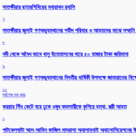
সাতক্ষীরায় ছাত্রশিবিরের ম্যারাথন র‌্যালি
৭
সাতক্ষীরায় জুলাই গণঅভ্যুত্থানের শহীদ পরিবার ও আহতদের মাঝে সম্মানি 
৮
নদী থেকে অবৈধ ভাবে বালু উত্তোলনের দায়ে ৫০ হাজার টাকা জরিমানা
৯
সাতক্ষীরায় জুলাই গণঅভ্যুত্থানের দ্বিতীয় বার্ষিকী উপলক্ষে জামায়াতের বি
১০
সর্বশেষ সব খবর
কয়রায় সিঁধ কেটে ঘরে ঢুকে ওষুধ ব্যবসায়ীকে কুপিয়ে হত্যা, স্ত্রী আহত
১
পাটকেলঘাটা আল-আমিন ফাজিল মাদ্রাসা অ্যালামনাই অ্যাসোসিয়েশনের ঈদ 