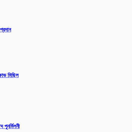
প্রদান
ক্ষোভ মিছিল
পুনর্মিলনী