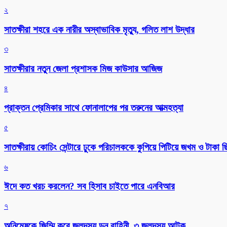
২
সাতক্ষীরা শহরে এক নারীর অস্বাভাবিক মৃত্যু, গলিত লাশ উদ্ধার
৩
সাতক্ষীরার নতুন জেলা প্রশাসক মিজ কাউসার আজিজ
৪
প্রাক্তন প্রেমিকার সাথে ফোনালাপের পর তরুনের আত্মহত্যা
৫
সাতক্ষীরায় কোচিং সেন্টারে ঢুকে পরিচালককে কুপিয়ে পিটিয়ে জখম ও টাকা 
৬
ঈদে কত খরচ করলেন? সব হিসাব চাইতে পারে এনবিআর
৭
অনিমেষকে জিম্মি করে জলদস্যু ডন বাহিনী, ৩ জলদস্যু আটক