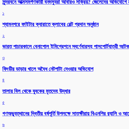
সুন্দরবনে আত্মসমর্পণকারী বনদস্যুরা আবারও সক্রিয়? জেলেদের অভিযোগে
১
শ্যামনগরে ফাইটার ক্যারাতে ক্লাবের বেল্ট প্রদান অনুষ্ঠান
২
ভারত পাচারকালে বেনাপোল ইমিগ্রেশনে স্বর্ণেবারসহ পাসপোর্টযাত্রী আট
৩
ফিংড়ীর ডাড়ার খালে অবৈধ নেটপাটা দেওয়ার অভিযোগ
৪
তালায় বিল থেকে যুবকের মৃতদেহ উদ্ধার
৫
গণঅভ্যুত্থানের দ্বিতীয় বর্ষপূর্তি উপলক্ষে সাতক্ষীরায় বিএনপির র‌্যালি ও
৬