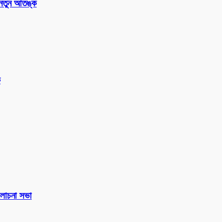
 নতুন আতঙ্ক
ক
 আলোচনা সভা