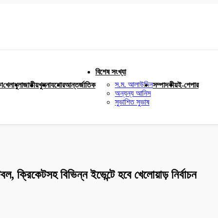
বিশেষ সংখ্যা
স.ম. আলাউদ্দিন
ষা
খেলাধুলা
জাতীয়
খুলনা
যশোর
আন্তর্জাতিক
সম্পাদকীয়
ই-পেপার
অন্যন্য আনিস
সুভাশিত সুভাষ
বল, ক্রিকেটসহ বিভিন্ন ইভেন্টে হবে খেলোয়াড় নির্বাচন