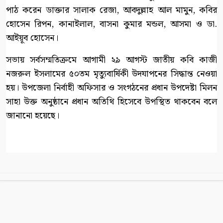
পাঠ করেন ডাক্তার সালাক রেজা, আবদুল্লাহ আল মামুন, কবির
হোসেন রিপন, কানাইলাল, বাসনা কুমার মন্ডল, আসমা ও ডা.
আইয়ূব হোসেন।
সভায় সর্বসম্মতিক্রমে আগামী ২৯ আগস্ট জাতীয় কবি কাজী
নজরুল ইসলামের ৫০তম মৃত্যুবার্ষিকী উদযাপনের সিদ্ধান্ত নেওয়া
হয়। উপজেলা নির্বাহী অফিসার ও সংগঠনের প্রধান উপদেষ্টা মিলন
সাহা উক্ত অনুষ্ঠানে প্রধান অতিথি হিসেবে উপস্থিত থাকবেন বলে
জানানো হয়েছে।