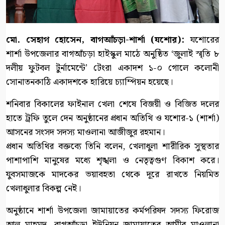
মো. সেহাগ হোসেন, বাগআঁচড়া-শার্শা (যশোর):
যশোরের
শার্শা উপজেলার বাগআঁচড়া হাইস্কুল মাঠে অনুষ্ঠিত ‘জুলাই স্মৃতি ৮
দলীয় ফুটবল টুর্নামেন্টে’ টেংরা একাদশ ১-০ গোলে কলোনী
সোনাতনকাঠি একাদশকে হারিয়ে চ্যাম্পিয়ন হয়েছে।
শনিবার বিকালের ফাইনাল খেলা শেষে বিজয়ী ও বিজিত দলের
হাতে ট্রফি তুলে দেন অনুষ্ঠানের প্রধান অতিথি ও যশোর-১ (শার্শা)
আসনের সংসদ সদস্য মাওলানা আজীজুর রহমান।
প্রধান অতিথির বক্তব্যে তিনি বলেন, খেলাধুলা শারীরিক সুস্থতার
পাশাপাশি মানুষের মধ্যে শৃঙ্খলা ও নেতৃত্বগুণ বিকাশ করে।
যুবসমাজকে মাদকের ভয়াবহতা থেকে দূরে রাখতে নিয়মিত
খেলাধুলার বিকল্প নেই।
অনুষ্ঠানে শার্শা উপজেলা জামায়াতের কর্মপরিষদ সদস্য ফিরোজ
আল মাহমুদ, বাগআঁচড়া ইউনিয়ন জামায়াতের আমীর মাওলানা