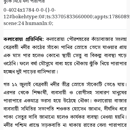
0-4024x1784-0-0-{}-0-
12#bokehtype:0#;ts:33705833660000;appts:17860892
scene:24 humanIn:0;
কলারোয়া প্রতিনিধি:
কলারোয়া পৌরশহরের কাঁচাবাজার সংলগ্ন
বেত্রবতী নদীর কাঠের সাঁকো পানির স্রোতে ভেসে যাওয়ার প্রায়
এক মাস পার হলেও কোনো স্থায়ী সেতু বা বিকল্প ব্যবস্থা গড়ে
ওঠেনি। ফলে বর্ষা মৌসুমে বাধ্য হয়ে নৌকায় ঝুঁকি নিয়ে পারাপার
হচ্ছেন দুই পাড়ের বাসিন্দারা।
গত ১২ জুলাই বেত্রবতী নদীর তীব্র স্রোতে সাঁকোটি ভেঙে যায়।
এরপর থেকে শিক্ষার্থী, ব্যবসায়ী ও রোগীসহ সাধারণ মানুষের
পারাপারে একমাত্র ভরসা হয়ে উঠেছে নৌকা। কলারোয়া বাজার
ব্যবসায়ী সমিতির সভাপতি শওকত হোসেন জানান, দীর্ঘদিন ধরে
পাকা সেতুর দাবি জানানো হলেও কার্যকর ব্যবস্থা নেওয়া হয়নি।
নদীর পশ্চিম প্রান্তে সড়কবাতি না থাকায় রাতের বেলা পারাপারে