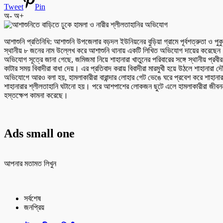
Tweet
Pin
অ-
অ+
আশাশুনি প্রতিনিধি: আশাশুনি উপজেলার বড়দল ইউনিয়নের বুড়িয়া গ্রামে পূর্বশত্রুতা ও পু
স্থানীয় ৮ জনের নাম উল্লেখ করে আশাশুনি থানায় একটি লিখিত অভিযোগ দায়ের করেছে
অভিযোগ সূত্রে জানা গেছে, জমিজমা নিয়ে শাহানারা খাতুনের পরিবারের সঙ্গে স্থানীয় প্র
কাটার সময় বিবাদীরা বাধা দেয়। এর প্রতিবাদ করায় বিবাদীরা মারমুখী হয়ে উঠলে শাহানার
অভিযোগে আরও বলা হয়, হামলাকারীরা বারান্দার লোহার গেট ভেঙে ঘরে প্রবেশ করে শাহান
শাহানারার শ্লীলতাহানি ঘটানো হয়। পরে আশপাশের লোকজন ছুটে এলে হামলাকারীরা জীবননাশের 
হস্তক্ষেপ কামনা করেছে।
Ads small one
আপনার মতামত লিখুন
সর্বশেষ
জনপ্রিয়