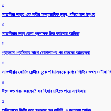
২
সাতক্ষীরা শহরে এক নারীর অস্বাভাবিক মৃত্যু, গলিত লাশ উদ্ধার
৩
সাতক্ষীরার নতুন জেলা প্রশাসক মিজ কাউসার আজিজ
৪
প্রাক্তন প্রেমিকার সাথে ফোনালাপের পর তরুনের আত্মহত্যা
৫
সাতক্ষীরায় কোচিং সেন্টারে ঢুকে পরিচালককে কুপিয়ে পিটিয়ে জখম ও টাকা 
৬
ঈদে কত খরচ করলেন? সব হিসাব চাইতে পারে এনবিআর
৭
অনিমেষকে জিম্মি করে জলদস্যু ডন বাহিনী, ৩ জলদস্যু আটক