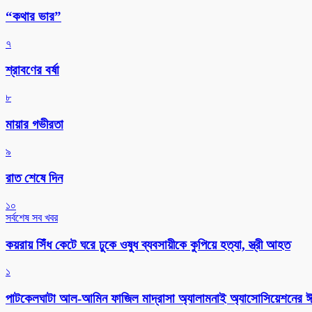
“কথার ভার”
৭
শ্রাবণের বর্ষা
৮
মায়ার গভীরতা
৯
রাত শেষে দিন
১০
সর্বশেষ সব খবর
কয়রায় সিঁধ কেটে ঘরে ঢুকে ওষুধ ব্যবসায়ীকে কুপিয়ে হত্যা, স্ত্রী আহত
১
পাটকেলঘাটা আল-আমিন ফাজিল মাদ্রাসা অ্যালামনাই অ্যাসোসিয়েশনের ঈদ 