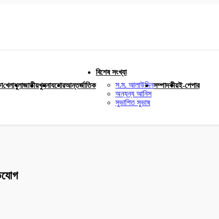
বিশেষ সংখ্যা
স.ম. আলাউদ্দিন
ষা
খেলাধুলা
জাতীয়
খুলনা
যশোর
আন্তর্জাতিক
সম্পাদকীয়
ই-পেপার
অন্যন্য আনিস
সুভাশিত সুভাষ
ভিযোগ