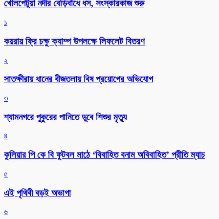
খোলপেটুয়া নদীর বেড়িবাঁধে ধস, সংস্কারকাজ শুরু
১
কয়রায় ফ্রি চক্ষু ক্যাম্প উপলক্ষে লিফলেট বিতরণ
২
সাতক্ষীরায় ধানের বীজতলায় বিষ প্রয়োগের অভিযোগ
৩
শ্যামনগরে পুকুরের পানিতে ডুবে শিশুর মৃত্যু
৪
কুলিয়ার পি কে বি ফুটবল মাঠে ‘বিবাহিত বনাম অবিবাহিত’ প্রীতি ম্যাচ
৫
এই পৃথিবী বড়ই অভাগা
৬