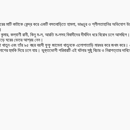
কুরের মাটি কাটাকে কেন্দ্র করে একটি বসতবাড়িতে হামলা, ভাঙচুর ও শ্লীলতাহানির অভিযোগ উঠ
ন।
বীর কুমার, কল্যাণী রানী, কিনু ম-ল, আরতি ম-লসহ বিবাদীদের দীর্ঘদিন ধরে বিরোধ চলে আসছি
া দৌড়ে ঘরের ভেতর আশ্রয় নেন।
ারা খাতুন এবং তাঁর ৯৫ বছর বয়সী ফুফু জামেনা খাতুনকে এলোপাতাড়ি মারধর করে জখম করে।
হুমকি দিয়ে চলে যায়। ভুক্তভোগী পরিবারটি এই ঘটনার সুষ্ঠু বিচার ও নিরাপত্তার দাবিতে স