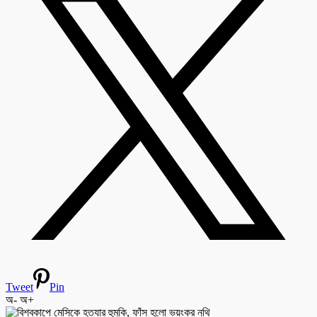
Tweet
Pin
অ-
অ+