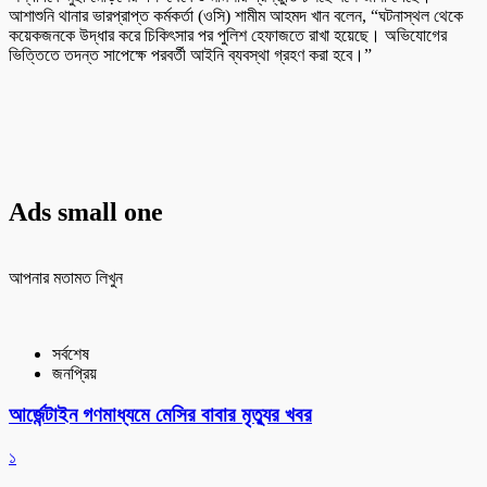
আশাশুনি থানার ভারপ্রাপ্ত কর্মকর্তা (ওসি) শামীম আহমদ খান বলেন, “ঘটনাস্থল থেকে
কয়েকজনকে উদ্ধার করে চিকিৎসার পর পুলিশ হেফাজতে রাখা হয়েছে। অভিযোগের
ভিত্তিতে তদন্ত সাপেক্ষে পরবর্তী আইনি ব্যবস্থা গ্রহণ করা হবে।”
Ads small one
আপনার মতামত লিখুন
সর্বশেষ
জনপ্রিয়
আর্জেন্টাইন গণমাধ্যমে মেসির বাবার মৃত্যুর খবর
১