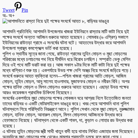
Tweet
Pin
অ-
অ+
আশাশুনি প্রতিনিধি: আশাশুনি উপজেলার খাজরা ইউনিয়নে রাস্তার মাটি কাটা নিয়ে দুই
পক্ষের সংঘর্ষে অন্তত আটজন গুরুতর আহত হয়েছেন। সোমবার (৬ এপ্রিল) সকালে
ইউনিয়নের রাউতড়া গ্রামে এ সংঘর্ষের ঘটনা ঘটে। আহতদের উদ্ধার করে আশাশুনি
উপজেলা স্বাস্থ্য কমপ্লেক্সে ভর্তি করা হয়েছে।
পুলিশ ও স্থানীয় সূত্রে জানা গেছে, রাউতড়া গ্রামের তুহিন মোড়ল ও মুছা মোড়লের
পরিবারের মধ্যে চলাচলের পথ নিয়ে দীর্ঘদিন ধরে বিরোধ চলছিল। সম্প্রতি ভেকু মেশিন
দিয়ে ওই পথে মাটি ভরাট করা হয়। আজ সকাল ৯টার দিকে মাটি কাটা নিয়ে দুই পক্ষের
মধ্যে বাগ্বিত-া শুরু হয়। একপর্যায়ে উভয় পক্ষ দেশি অস্ত্র নিয়ে সংঘর্ষে জড়িয়ে পড়ে।
সংঘর্ষে গুরুতর আহত ব্যক্তিরা হলেন—পশ্চিম খাজরা গ্রামের আতি মোড়ল, আজিম
মোড়ল, তুহিন মোড়ল, আবু সালেহ হাওলাদার, মুজাফফর মোড়ল ও নবীরন বিবি। অপর
পক্ষের হানিফ মোড়ল ও মিলন মোড়লও গুরুতর আহত হয়েছেন। এছাড়া উভয় পক্ষের
আরও কয়েকজন প্রাথমিক চিকিৎসা নিয়েছেন।
সংঘর্ষের একপর্যায়ে মুছা মোড়লের পক্ষের লোকজন ঘরে আশ্রয় নিলে উত্তেজিত জনতা
তাদের বাড়িঘর ও একটি মোটরসাইকেল ভাঙচুর করে। খবর পেয়ে আশাশুনি থানা পুলিশ
ঘটনাস্থলে গিয়ে পরিস্থিতি নিয়ন্ত্রণে আনে। পুলিশ সেখান থেকে মুছা মোড়ল, নুরুজ্জামান
মোড়ল, হানিফ মোড়ল, আনারুল মোড়ল, মিলন মোড়লসহ আটজনকে উদ্ধার করে
হেফাজতে নিয়েছে। ঘটনাস্থল থেকে একটি শাবল, দা, কুড়াল ও লোহার রড উদ্ধার করা
হয়েছে।
এ ঘটনায় তুহিন মোড়লের স্ত্রী সাথী খাতুন বাদী হয়ে থানায় লিখিত এজাহার জমা দিয়েছেন।
অন্যদিকে মুছা মোড়লের পক্ষ থেকেও মামলার প্রস্তুতি চলছে বলে জানা গেছে।