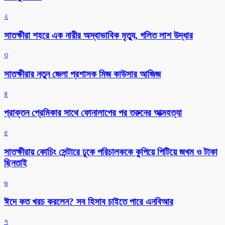
২
সাতক্ষীরা শহরে এক নারীর অস্বাভাবিক মৃত্যু, গলিত লাশ উদ্ধার
৩
সাতক্ষীরার নতুন জেলা প্রশাসক মিজ কাউসার আজিজ
৪
প্রাক্তন প্রেমিকার সাথে ফোনালাপের পর তরুনের আত্মহত্যা
৫
সাতক্ষীরায় কোচিং সেন্টারে ঢুকে পরিচালককে কুপিয়ে পিটিয়ে জখম ও টাকা
ছিনতাই
৬
ঈদে কত খরচ করলেন? সব হিসাব চাইতে পারে এনবিআর
৭