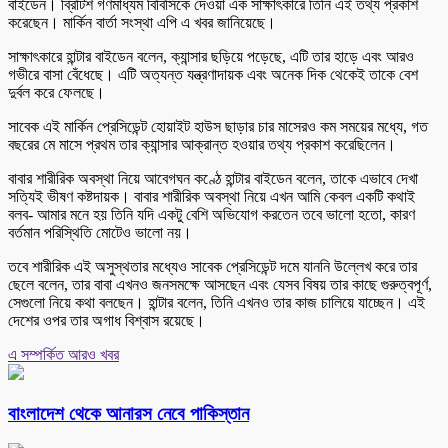
বাইডেন। ব্রিটিশ গণমাধ্যম বিবিসিকে দেওয়া এক সাক্ষাৎকারে তিনি এই তথ্য প্রকাশ
করেছেন। মার্কিন বার্তা সংস্থা এপি এ খবর জানিয়েছে।
সাক্ষাৎকারে হান্টার বাইডেন বলেন, ক্যান্সার ছড়িয়ে পড়েছে, এটি তার হাড়ে এবং আরও
গভীরে বাসা বেঁধেছে। এটি অত্যন্ত যন্ত্রণাদায়ক এবং অনেক দিক থেকেই তাকে বেশ
দুর্বল করে ফেলছে।
সাবেক এই মার্কিন প্রেসিডেন্ট হোয়াইট হাউস ছাড়ার চার মাসেরও কম সময়ের মধ্যে, গত
বছরের মে মাসে প্রথম তার ক্যান্সার আক্রান্ত হওয়ার তথ্য প্রকাশ করেছিলেন।
বাবার শারীরিক অবস্থা নিয়ে আবেগঘন কণ্ঠে হান্টার বাইডেন বলেন, তাকে এভাবে দেখা
সত্যিই ভীষণ কষ্টদায়ক। বাবার শারীরিক অবস্থা নিয়ে এখন আমি কেবল একটি কথাই
বলব- আমার মনে হয় তিনি যদি একটু বেশি অভিযোগ করতেন তবে ভালো হতো, কারণ
বর্তমান পরিস্থিতি মোটেও ভালো নয়।
তবে শারীরিক এই অসুস্থতার মধ্যেও সাবেক প্রেসিডেন্ট দমে যাননি উল্লেখ করে তার
ছেলে বলেন, তার বাবা এখনও জনসমক্ষে আসছেন এবং যেসব বিষয় তার কাছে গুরুত্বপূর্ণ,
সেগুলো নিয়ে কথা বলছেন। হান্টার বলেন, তিনি এখনও তার কাজ চালিয়ে যাচ্ছেন। এই
দেশের ওপর তার অগাধ বিশ্বাস রয়েছে।
এ সম্পর্কিত আরও খবর
বাংলাদেশ থেকে আনারস নেবে পাকিস্তান