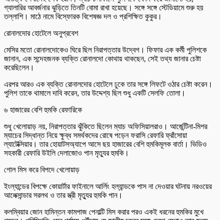
গ্যালারির আবর্জনার ঝুড়িতে তিনটি বোমা রাখা হয়েছে। সঙ্গে সঙ্গে স্টেডিয়ামে শুরু হয়
তল্লাশি। মাঠে নামে বিস্ফোরক বিশেষজ্ঞ দল ও প্রশিক্ষিত কুকুর।
রোনালদোর হোটেলে অনুপ্রবেশ
মেসির মতো রোনালদোকেও ঘিরে ছিল নিরাপত্তার উদ্বেগ। ফিফার এক কর্মী পুলিশকে
জানান, এক সন্দেহজনক ব্যক্তি রোনালদো কোথায় থাকছেন, সেই তথ্য জানার চেষ্টা
করেছিলেন।
এরপর আরও এক ব্যক্তি রোনালদোর হোটেলে ঢুকে তার সঙ্গে লিফটে ওঠার চেষ্টা করেন।
পুলিশ তাকে থামালে দাবি করেন, তার উদ্দেশ্য ছিল শুধু একটি সেলফি তোলা।
৬ হাজারের বেশি হুমকি রেফারিকে
শুধু খেলোয়াড় নয়, নিরাপত্তার ঝুঁকিতে ছিলেন ম্যাচ অফিসিয়ালরাও। আর্জেন্টিনা-মিশর
ম্যাচের সিদ্ধান্ত নিয়ে ক্ষুব্ধ সমর্থকদের রোষে পড়েন ফরাসি রেফারি ফ্রাঁসোয়া
ল্যাটেক্সিয়ার। তার হোয়াটসঅ্যাপে আসে ছয় হাজারের বেশি হুমকিমূলক বার্তা। ভিডিও
সহকারী রেফারি উইলি দেলাজোও পান মৃত্যুর হুমকি।
গোল মিস করে বিপদে খেলোয়াড়
ইংল্যান্ডের বিপক্ষে কোয়ার্টার ফাইনালে আর্লিং হল্যান্ডকে পাস না দেওয়ার ঘটনায় নরওয়ের
আলেক্সান্ডার সরলথ ও তার স্ত্রী মৃত্যুর হুমকি পান।
কলম্বিয়ার জোন হামিন্তন কামপাজ পেনাল্টি মিস করার পরও একই ধরনের হুমকির মুখে