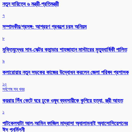
নতুন দায়িত্বে ৬ মন্ত্রী-প্রতিমন্ত্রী
৭
সম্পাদকীয়/প্রসঙ্গ: আশ্রয়ণ প্রকল্পে চরম অনিয়ম
৮
মুক্তিযুদ্ধের সাব-সেক্টর কমান্ডার শাহজাহান মাস্টারের মৃত্যুবার্ষিকী পালিত
৯
কলারোয়ায় নতুন সড়কের কাজের উদ্বোধন করলেন জেলা পরিষদ প্রশাসক
১০
সর্বশেষ সব খবর
কয়রায় সিঁধ কেটে ঘরে ঢুকে ওষুধ ব্যবসায়ীকে কুপিয়ে হত্যা, স্ত্রী আহত
১
পাটকেলঘাটা আল-আমিন ফাজিল মাদ্রাসা অ্যালামনাই অ্যাসোসিয়েশনের
ঈদ পুনর্মিলনী