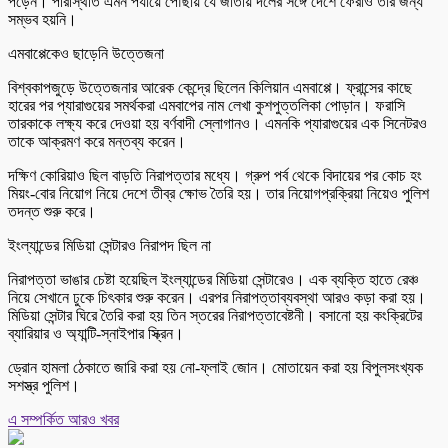
পড়েন। পরিস্থিতি এমন পর্যায়ে পৌঁছায় যে জাতীয় দলের সঙ্গে দেশে ফেরাও তার জন্য
সম্ভব হয়নি।
এমবাপ্পেকেও ছাড়েনি উত্তেজনা
বিশ্বকাপজুড়ে উত্তেজনার আরেক কেন্দ্রে ছিলেন কিলিয়ান এমবাপ্পে। ফ্রান্সের কাছে
হারের পর প্যারাগুয়ের সমর্থকরা এমবাপের নাম লেখা কুশপুত্তলিকা পোড়ান। ফরাসি
তারকাকে লক্ষ্য করে দেওয়া হয় বর্ণবাদী স্লোগানও। এমনকি প্যারাগুয়ের এক সিনেটরও
তাকে আক্রমণ করে মন্তব্য করেন।
দক্ষিণ কোরিয়াও ছিল বাড়তি নিরাপত্তার মধ্যে। গ্রুপ পর্ব থেকে বিদায়ের পর কোচ হং
মিয়ং-বোর নিয়োগ নিয়ে দেশে তীব্র ক্ষোভ তৈরি হয়। তার নিয়োগপ্রক্রিয়া নিয়েও পুলিশ
তদন্ত শুরু করে।
ইংল্যান্ডের মিডিয়া সেন্টারও নিরাপদ ছিল না
নিরাপত্তা ভাঙার চেষ্টা হয়েছিল ইংল্যান্ডের মিডিয়া সেন্টারেও। এক ব্যক্তি হাতে রেঞ্চ
নিয়ে সেখানে ঢুকে চিৎকার শুরু করেন। এরপর নিরাপত্তাব্যবস্থা আরও কড়া করা হয়।
মিডিয়া সেন্টার ঘিরে তৈরি করা হয় তিন স্তরের নিরাপত্তাবেষ্টনী। বসানো হয় কংক্রিটের
ব্যারিয়ার ও অ্যান্টি-স্নাইপার স্ক্রিন।
ড্রোন হামলা ঠেকাতে জারি করা হয় নো-ফ্লাই জোন। মোতায়েন করা হয় বিপুলসংখ্যক
সশস্ত্র পুলিশ।
এ সম্পর্কিত আরও খবর