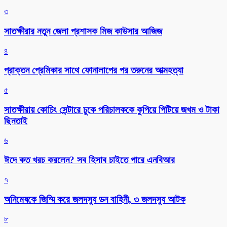
৩
সাতক্ষীরার নতুন জেলা প্রশাসক মিজ কাউসার আজিজ
৪
প্রাক্তন প্রেমিকার সাথে ফোনালাপের পর তরুনের আত্মহত্যা
৫
সাতক্ষীরায় কোচিং সেন্টারে ঢুকে পরিচালককে কুপিয়ে পিটিয়ে জখম ও টাকা
ছিনতাই
৬
ঈদে কত খরচ করলেন? সব হিসাব চাইতে পারে এনবিআর
৭
অনিমেষকে জিম্মি করে জলদস্যু ডন বাহিনী, ৩ জলদস্যু আটক
৮