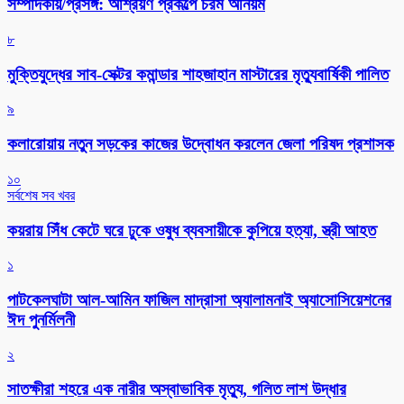
সম্পাদকীয়/প্রসঙ্গ: আশ্রয়ণ প্রকল্পে চরম অনিয়ম
৮
মুক্তিযুদ্ধের সাব-সেক্টর কমান্ডার শাহজাহান মাস্টারের মৃত্যুবার্ষিকী পালিত
৯
কলারোয়ায় নতুন সড়কের কাজের উদ্বোধন করলেন জেলা পরিষদ প্রশাসক
১০
সর্বশেষ সব খবর
কয়রায় সিঁধ কেটে ঘরে ঢুকে ওষুধ ব্যবসায়ীকে কুপিয়ে হত্যা, স্ত্রী আহত
১
পাটকেলঘাটা আল-আমিন ফাজিল মাদ্রাসা অ্যালামনাই অ্যাসোসিয়েশনের
ঈদ পুনর্মিলনী
২
সাতক্ষীরা শহরে এক নারীর অস্বাভাবিক মৃত্যু, গলিত লাশ উদ্ধার