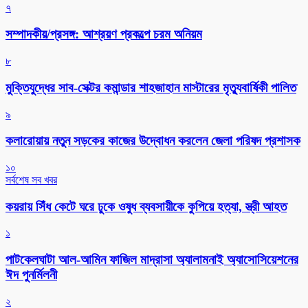
৭
সম্পাদকীয়/প্রসঙ্গ: আশ্রয়ণ প্রকল্পে চরম অনিয়ম
৮
মুক্তিযুদ্ধের সাব-সেক্টর কমান্ডার শাহজাহান মাস্টারের মৃত্যুবার্ষিকী পালিত
৯
কলারোয়ায় নতুন সড়কের কাজের উদ্বোধন করলেন জেলা পরিষদ প্রশাসক
১০
সর্বশেষ সব খবর
কয়রায় সিঁধ কেটে ঘরে ঢুকে ওষুধ ব্যবসায়ীকে কুপিয়ে হত্যা, স্ত্রী আহত
১
পাটকেলঘাটা আল-আমিন ফাজিল মাদ্রাসা অ্যালামনাই অ্যাসোসিয়েশনের
ঈদ পুনর্মিলনী
২