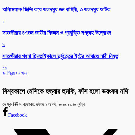
অনিমেষকে জিম্মি করে জলদস্যু ডন বাহিনী, ৩ জলদস্যু আটক
৮
সাতক্ষীরায় ৪৭তম জাতীয় বিজ্ঞান ও প্রযুক্তি সপ্তাহ উদ্বোধন
৯
সাতক্ষীরায় গহনা ছিনতাইকালে দুর্বৃত্তের ইটের আঘাতে নারী নিহত
১০
জনপ্রিয় সব খবর
বিশ্বকাপে মেসিকে হত্যার হুমকি, ফাঁস হলো ভয়ংকর নথি
ডেস্ক নিউজ
প্রকাশিত: রবিবার, ৯ আগস্ট, ২০২৬, ১২:৪৫ পূর্বাহ্ণ
Facebook