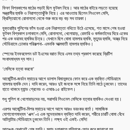
ফিফা বিশ্বকাপের মাঠের লড়াই ছিল ফুটবল নিয়ে। আর মাঠের বাইরে লড়তে হয়েছে
সন্ত্রাসীর হুমকি ও নিরাপত্তাঝুঁকি নিয়ে। এর আওতায় ছিলেন লিওনেল মেসি,
ক্রিস্তিয়ানো রোনালদো থেকে শুরু করে বড় বড় সব তারকা।
যুক্তরাষ্ট্র পুলিশের ফাঁস হওয়া এক নিরাপত্তা নথিতে উঠে এসেছে, গত মাসে শেষ হওয়া
ফুটবল বিশ্বকাপ চলাকালে মেসি, রোনালদো, খেলোয়াড়, রেফারি ও কর্মকর্তাদের ঘিরে একের
পর এক ভয়াবহ হুমকির চিত্র। যেখানে ছিল বোমা হামলার হুমকি, মৃত্যুর হুমকি, অস্ত্র নিয়ে
স্টেডিয়ামে ঢোকার পরিকল্পনা- এমনকি আত্মঘাতী হামলার হুমকিও।
স্পেনের ইনফরমেশন ডট ইএসের বরাত দিয়ে এসব তথ্য প্রকাশ করেছে ব্রিটিশ
সংবাদমাধ্যম দ্য সান।
‘মেসিকে হত্যা করবো’
আর্জেন্টিনা-জর্ডান ম্যাচের আগে ডালাস বিমানবন্দরে ফোন করে এক ব্যক্তি স্টেডিয়ামে
হামলার হুমকি দেন। দাবি করেন, আরও দুই জনকে সঙ্গে নিয়ে তিনি মাঠে ঢুকবেন। তাদের
হাতে থাকবে হ্যান্ড গ্রেনেড ও এআর-১৫ রাইফেল।
শুধু পুলিশ বা খেলোয়াড়দের নয়, সরাসরি লিওনেল মেসিকে হত্যার হুমকিও দেওয়া হয়।
এরপর আর্জেন্টিনা-মিশর ম্যাচের আগে আসে আরও ভয়ংকর বার্তা। সামাজিক
যোগাযোগমাধ্যম ‘এক্স’-এ এক সন্দেহভাজন ব্যক্তি দাবি করেন, শরীরে চারটি বোমা বেঁধে
আটলান্টার স্টেডিয়ামে ঢুকবেন তিনি। লক্ষ্য ওই একই- মেসি!
আতঙ্ক সেখানেই শেষ হয়নি। ম্যাচ চলাকালে পুলিশকে ফোন করে জানানো হয়,