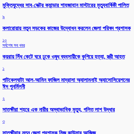
মুক্তিযুদ্ধের সাব-সেক্টর কমান্ডার শাহজাহান মাস্টারের মৃত্যুবার্ষিকী পালিত
৯
কলারোয়ায় নতুন সড়কের কাজের উদ্বোধন করলেন জেলা পরিষদ প্রশাসক
১০
সর্বশেষ সব খবর
কয়রায় সিঁধ কেটে ঘরে ঢুকে ওষুধ ব্যবসায়ীকে কুপিয়ে হত্যা, স্ত্রী আহত
১
পাটকেলঘাটা আল-আমিন ফাজিল মাদ্রাসা অ্যালামনাই অ্যাসোসিয়েশনের
ঈদ পুনর্মিলনী
২
সাতক্ষীরা শহরে এক নারীর অস্বাভাবিক মৃত্যু, গলিত লাশ উদ্ধার
৩
সাতক্ষীরার নতুন জেলা প্রশাসক মিজ কাউসার আজিজ