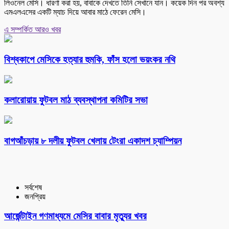
লিওনেল মেসি। ধারণা করা হয়, বাবাকে দেখতে তিনি সেখানে যান। কয়েক দিন পর অবশ্য
এমএলএসের একটি ম্যাচ দিয়ে আবার মাঠে ফেরেন মেসি।
এ সম্পর্কিত আরও খবর
বিশ্বকাপে মেসিকে হত্যার হুমকি, ফাঁস হলো ভয়ংকর নথি
কলারোয়ায় ফুটবল মাঠ ব্যবস্থাপনা কমিটির সভা
বাগআঁচড়ায় ৮ দলীয় ফুটবল খেলায় টেংরা একাদশ চ্যাম্পিয়ন
সর্বশেষ
জনপ্রিয়
আর্জেন্টাইন গণমাধ্যমে মেসির বাবার মৃত্যুর খবর