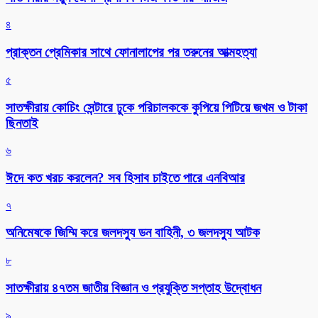
৪
প্রাক্তন প্রেমিকার সাথে ফোনালাপের পর তরুনের আত্মহত্যা
৫
সাতক্ষীরায় কোচিং সেন্টারে ঢুকে পরিচালককে কুপিয়ে পিটিয়ে জখম ও টাকা
ছিনতাই
৬
ঈদে কত খরচ করলেন? সব হিসাব চাইতে পারে এনবিআর
৭
অনিমেষকে জিম্মি করে জলদস্যু ডন বাহিনী, ৩ জলদস্যু আটক
৮
সাতক্ষীরায় ৪৭তম জাতীয় বিজ্ঞান ও প্রযুক্তি সপ্তাহ উদ্বোধন
৯