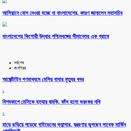
আসিয়ানে যোগ দেওয়া হচ্ছে না বাংলাদেশের, কারণ জানালেন মহাসচিব
বাংলাদেশের কিশোরী উদ্ধার পশ্চিমবঙ্গের সীমান্তের এক গ্রামে
সর্বশেষ
জনপ্রিয়
আর্জেন্টাইন গণমাধ্যমে মেসির বাবার মৃত্যুর খবর
১
বিশ্বকাপে মেসিকে হত্যার হুমকি, ফাঁস হলো ভয়ংকর নথি
২
হাড়ে ছড়িয়ে পড়েছে বাইডেনের ক্যান্সার, যন্ত্রণায় ভুগছেন সাবেক মার্কিন