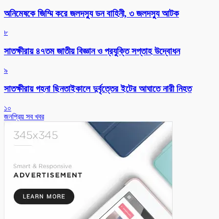
অনিমেষকে জিম্মি করে জলদস্যু ডন বাহিনী, ৩ জলদস্যু আটক
৮
সাতক্ষীরায় ৪৭তম জাতীয় বিজ্ঞান ও প্রযুক্তি সপ্তাহ উদ্বোধন
৯
সাতক্ষীরায় গহনা ছিনতাইকালে দুর্বৃত্তের ইটের আঘাতে নারী নিহত
১০
জনপ্রিয় সব খবর