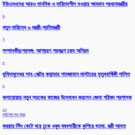
ইউএনওদের আরও মানবিক ও দায়িত্বশীল হওয়ার আহ্বান প্রধানমন্ত্রীর
৬
নতুন দায়িত্বে ৬ মন্ত্রী-প্রতিমন্ত্রী
৭
সম্পাদকীয়/প্রসঙ্গ: আশ্রয়ণ প্রকল্পে চরম অনিয়ম
৮
মুক্তিযুদ্ধের সাব-সেক্টর কমান্ডার শাহজাহান মাস্টারের মৃত্যুবার্ষিকী পালিত
৯
কলারোয়ায় নতুন সড়কের কাজের উদ্বোধন করলেন জেলা পরিষদ প্রশাসক
১০
সর্বশেষ সব খবর
কয়রায় সিঁধ কেটে ঘরে ঢুকে ওষুধ ব্যবসায়ীকে কুপিয়ে হত্যা, স্ত্রী আহত