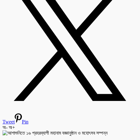
Tweet
Pin
অ-
অ+