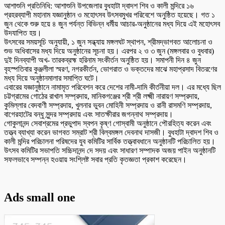
আশাশুনি প্রতিনিধি: আশাশুনি উপজেলার বুধহাটা দ্বাদশ শিব ও কালী মন্দিরে ১৬
প্রহরব্যাপী মহানাম যজ্ঞানুষ্ঠান ও মহোৎসব উৎসবমুখর পরিবেশে অনুষ্ঠিত হয়েছে। গত ১
জুন থেকে শুরু হয়ে ৪ জুন পর্যন্ত বিভিন্ন ধর্মীয় আচার-অনুষ্ঠানের মধ্য দিয়ে এই মহোৎসব
উদযাপিত হয়।
উৎসবের সময়সূচি অনুযায়ী, ১ জুন সন্ধ্যায় মঙ্গলঘট স্থাপন, শ্রীমদ্ভাগবত আলোচনা ও
শুভ অধিবাসের মধ্য দিয়ে অনুষ্ঠানের সূচনা হয়। এরপর ২ ও ৩ জুন (মঙ্গলবার ও বুধবার)
দুই দিনব্যাপী অখ- তারকব্রহ্ম হরিনাম সংকীর্তন অনুষ্ঠিত হয়। সমাপনী দিন ৪ জুন
বৃহস্পতিবার কুঞ্জলীলা স্মরণ, নগরকীর্তন, ভোগরাত ও ভক্তদের মাঝে মহাপ্রসাদ বিতরণের
মধ্য দিয়ে অনুষ্ঠানমালার সমাপ্তি ঘটে।
এবারের যজ্ঞানুষ্ঠানে নামামৃত পরিবেশন করে দেশের নামী-দামি কীর্তনীয়া দল। এর মধ্যে ছিল
চট্টগ্রামের গোঠের রাখাল সম্প্রদায়, মানিকগঞ্জের শ্রী শ্রী লক্ষ্মী নারায়ণ সম্প্রদায়,
কুমিল্লার বেদবাণী সম্প্রদায়, খুলনার ভুবন মোহিনী সম্প্রদায় ও রানী রাসমণি সম্প্রদায়,
বাগেরহাটের বন্ধু সুন্দর সম্প্রদায় এবং সাতক্ষীরার জগন্নাথ সম্প্রদায়।
গোকুলানন্দ সেবাশ্রমের প্রভুপাদ স্বপন কৃষ্ণ গোস্বামী অনুষ্ঠানে পৌরহিত্য করেন এবং
তত্ত্ব ব্যাখ্যা করেন ভাগবত সম্রাট শ্রী বিল্বমঙ্গল দেবনাথ দাসজী। বুধহাটা দ্বাদশ শিব ও
কালী মন্দির পরিচালনা পরিষদের যুব কমিটির সার্বিক তত্ত্বাবধানে অনুষ্ঠানটি পরিচালিত হয়।
উৎসব কমিটির সভাপতি সচ্চিদানন্দ দে সদয় এবং সাধারণ সম্পাদক অজয় পাইন অনুষ্ঠানটি
সফলভাবে সম্পন্ন হওয়ায় সংশ্লিষ্ট সবার প্রতি কৃতজ্ঞতা প্রকাশ করেছেন।
Ads small one