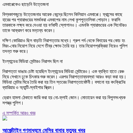
এমবাপ্পেকেও ছাড়েনি উত্তেজনা
বিশ্বকাপজুড়ে উত্তেজনার আরেক কেন্দ্রে ছিলেন কিলিয়ান এমবাপ্পে। ফ্রান্সের কাছে
হারের পর প্যারাগুয়ের সমর্থকরা এমবাপের নাম লেখা কুশপুত্তলিকা পোড়ান। ফরাসি
তারকাকে লক্ষ্য করে দেওয়া হয় বর্ণবাদী স্লোগানও। এমনকি প্যারাগুয়ের এক সিনেটরও
তাকে আক্রমণ করে মন্তব্য করেন।
দক্ষিণ কোরিয়াও ছিল বাড়তি নিরাপত্তার মধ্যে। গ্রুপ পর্ব থেকে বিদায়ের পর কোচ হং
মিয়ং-বোর নিয়োগ নিয়ে দেশে তীব্র ক্ষোভ তৈরি হয়। তার নিয়োগপ্রক্রিয়া নিয়েও পুলিশ
তদন্ত শুরু করে।
ইংল্যান্ডের মিডিয়া সেন্টারও নিরাপদ ছিল না
নিরাপত্তা ভাঙার চেষ্টা হয়েছিল ইংল্যান্ডের মিডিয়া সেন্টারেও। এক ব্যক্তি হাতে রেঞ্চ
নিয়ে সেখানে ঢুকে চিৎকার শুরু করেন। এরপর নিরাপত্তাব্যবস্থা আরও কড়া করা হয়।
মিডিয়া সেন্টার ঘিরে তৈরি করা হয় তিন স্তরের নিরাপত্তাবেষ্টনী। বসানো হয় কংক্রিটের
ব্যারিয়ার ও অ্যান্টি-স্নাইপার স্ক্রিন।
ড্রোন হামলা ঠেকাতে জারি করা হয় নো-ফ্লাই জোন। মোতায়েন করা হয় বিপুলসংখ্যক
সশস্ত্র পুলিশ।
এ সম্পর্কিত আরও খবর
আর্জেন্টাইন গণমাধ্যমে মেসির বাবার মৃত্যুর খবর