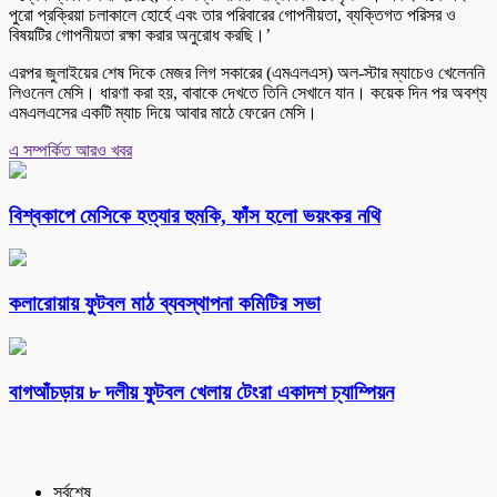
পুরো প্রক্রিয়া চলাকালে হোর্হে এবং তার পরিবারের গোপনীয়তা, ব্যক্তিগত পরিসর ও
বিষয়টির গোপনীয়তা রক্ষা করার অনুরোধ করছি।’
এরপর জুলাইয়ের শেষ দিকে মেজর লিগ সকারের (এমএলএস) অল-স্টার ম্যাচেও খেলেননি
লিওনেল মেসি। ধারণা করা হয়, বাবাকে দেখতে তিনি সেখানে যান। কয়েক দিন পর অবশ্য
এমএলএসের একটি ম্যাচ দিয়ে আবার মাঠে ফেরেন মেসি।
এ সম্পর্কিত আরও খবর
বিশ্বকাপে মেসিকে হত্যার হুমকি, ফাঁস হলো ভয়ংকর নথি
কলারোয়ায় ফুটবল মাঠ ব্যবস্থাপনা কমিটির সভা
বাগআঁচড়ায় ৮ দলীয় ফুটবল খেলায় টেংরা একাদশ চ্যাম্পিয়ন
সর্বশেষ