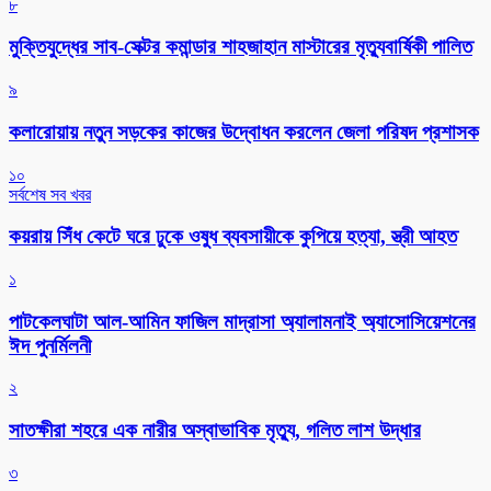
৮
মুক্তিযুদ্ধের সাব-সেক্টর কমান্ডার শাহজাহান মাস্টারের মৃত্যুবার্ষিকী পালিত
৯
কলারোয়ায় নতুন সড়কের কাজের উদ্বোধন করলেন জেলা পরিষদ প্রশাসক
১০
সর্বশেষ সব খবর
কয়রায় সিঁধ কেটে ঘরে ঢুকে ওষুধ ব্যবসায়ীকে কুপিয়ে হত্যা, স্ত্রী আহত
১
পাটকেলঘাটা আল-আমিন ফাজিল মাদ্রাসা অ্যালামনাই অ্যাসোসিয়েশনের
ঈদ পুনর্মিলনী
২
সাতক্ষীরা শহরে এক নারীর অস্বাভাবিক মৃত্যু, গলিত লাশ উদ্ধার
৩