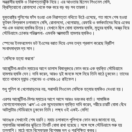
সন্ত্রাসীর হুমকি ও নিরাপত্তাঝুঁকি নিয়ে। এর আওতায় ছিলেন লিওনেল মেসি,
ক্রিস্তিয়ানো রোনালদো থেকে শুরু করে বড় বড় সব তারকা।
যুক্তরাষ্ট্র পুলিশের ফাঁস হওয়া এক নিরাপত্তা নথিতে উঠে এসেছে, গত মাসে শেষ হওয়া
ফুটবল বিশ্বকাপ চলাকালে মেসি, রোনালদো, খেলোয়াড়, রেফারি ও কর্মকর্তাদের ঘিরে একের
পর এক ভয়াবহ হুমকির চিত্র। যেখানে ছিল বোমা হামলার হুমকি, মৃত্যুর হুমকি, অস্ত্র নিয়ে
স্টেডিয়ামে ঢোকার পরিকল্পনা- এমনকি আত্মঘাতী হামলার হুমকিও।
স্পেনের ইনফরমেশন ডট ইএসের বরাত দিয়ে এসব তথ্য প্রকাশ করেছে ব্রিটিশ
সংবাদমাধ্যম দ্য সান।
‘মেসিকে হত্যা করবো’
আর্জেন্টিনা-জর্ডান ম্যাচের আগে ডালাস বিমানবন্দরে ফোন করে এক ব্যক্তি স্টেডিয়ামে
হামলার হুমকি দেন। দাবি করেন, আরও দুই জনকে সঙ্গে নিয়ে তিনি মাঠে ঢুকবেন। তাদের
হাতে থাকবে হ্যান্ড গ্রেনেড ও এআর-১৫ রাইফেল।
শুধু পুলিশ বা খেলোয়াড়দের নয়, সরাসরি লিওনেল মেসিকে হত্যার হুমকিও দেওয়া হয়।
এরপর আর্জেন্টিনা-মিশর ম্যাচের আগে আসে আরও ভয়ংকর বার্তা। সামাজিক
যোগাযোগমাধ্যম ‘এক্স’-এ এক সন্দেহভাজন ব্যক্তি দাবি করেন, শরীরে চারটি বোমা বেঁধে
আটলান্টার স্টেডিয়ামে ঢুকবেন তিনি। লক্ষ্য ওই একই- মেসি!
আতঙ্ক সেখানেই শেষ হয়নি। ম্যাচ চলাকালে পুলিশকে ফোন করে জানানো হয়,
গ্যালারির আবর্জনার ঝুড়িতে তিনটি বোমা রাখা হয়েছে। সঙ্গে সঙ্গে স্টেডিয়ামে শুরু হয়
তল্লাশি। মাঠে নামে বিস্ফোরক বিশেষজ্ঞ দল ও প্রশিক্ষিত কুকুর।