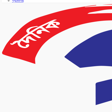
শ্যামনগর