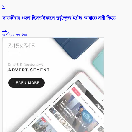
৯
সাতক্ষীরায় গহনা ছিনতাইকালে দুর্বৃত্তের ইটের আঘাতে নারী নিহত
১০
জনপ্রিয় সব খবর