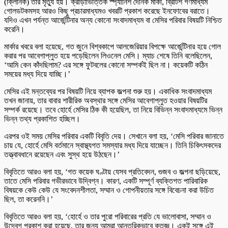
(ক্লিনিক) তার মৃত্যু হয়। ক্রীড়াভিত্তিক স্প্যানিশ দৈনিক মার্কা, ব্রিটিশ গণমাধ্যম
গোলডটকমসহ আরও কিছু প্রচারমাধ্যমও খবরটি প্রকাশ করেছে ইনফোবের বরাতে।
যদিও এখন পর্যন্ত আর্জেন্টিনার অন্য কোনো সংবাদমাধ্যম বা মেসির পরিবার বিষয়টি নিশ্চিত
করেনি।
মার্কার খবরে বলা হয়েছে, গত জুনে বিশ্বকাপে আলজেরিয়ার বিপক্ষে আর্জেন্টিনার হয়ে গোল
করার পর আবেগাপ্লুত হয়ে পড়েছিলেন লিওনেল মেসি। ম্যাচ শেষে তিনি বলেছিলেন,
‘আমি কেন কাঁদছিলাম? এর সঙ্গে ফুটবলের কোনো সম্পর্কই ছিল না। কয়েকটি কঠিন
সময়ের মধ্য দিয়ে যাচ্ছি।’
মেসির এই মন্তব্যের পর বিষয়টি নিয়ে ব্যাপক জল্পনা শুরু হয়। একাধিক সংবাদমাধ্যম
তখন জানায়, তার বাবার শারীরিক অবস্থার সঙ্গে মেসির আবেগাপ্লুত হওয়ার বিষয়টির
সম্পর্ক রয়েছে। তবে হোর্হে মেসির ঠিক কী হয়েছিল, তা নিয়ে বিভিন্ন সংবাদমাধ্যমে ভিন্ন
ভিন্ন তথ্য প্রকাশিত হচ্ছিল।
এরপর ওই সময় মেসির পরিবার একটি বিবৃতি দেয়। সেখানে বলা হয়, ‘মেসি পরিবার জানাতে
চায় যে, হোর্হে মেসি বর্তমানে স্বাস্থ্যগত সমস্যার মধ্য দিয়ে যাচ্ছেন। তিনি চিকিৎসকদের
তত্ত্বাবধানে রয়েছেন এবং সুস্থ হয়ে উঠছেন।’
বিবৃতিতে আরও বলা হয়, ‘গত কয়েক ঘণ্টায় যেসব প্রতিবেদন, গুজব ও জল্পনা ছড়িয়েছে,
তাতে মেসি পরিবার গভীরভাবে উদ্বিগ্ন। কারণ, একটি সম্পূর্ণ ব্যক্তিগত পারিবারিক
বিষয়কে কেউ কেউ যে সংবেদনশীলতা, সম্মান ও গোপনীয়তার সঙ্গে বিবেচনা করা উচিত
ছিল, তা করেননি।’
বিবৃতিতে আরও বলা হয়, ‘হোর্হে ও তার পুরো পরিবারের প্রতি যে ভালোবাসা, সম্মান ও
উদ্বেগ প্রকাশ করা হয়েছে, তার জন্য আমরা আন্তরিকভাবে কৃতজ্ঞ। একই সঙ্গে এই