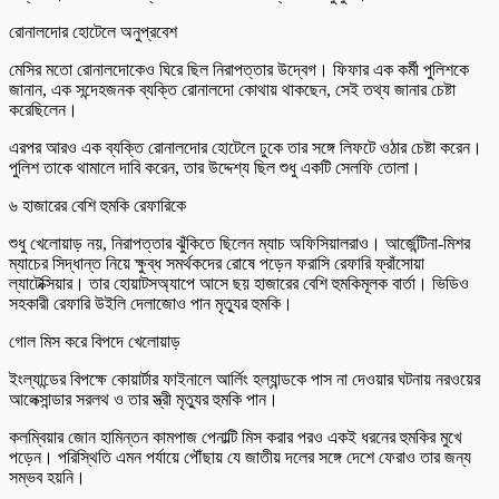
রোনালদোর হোটেলে অনুপ্রবেশ
মেসির মতো রোনালদোকেও ঘিরে ছিল নিরাপত্তার উদ্বেগ। ফিফার এক কর্মী পুলিশকে
জানান, এক সন্দেহজনক ব্যক্তি রোনালদো কোথায় থাকছেন, সেই তথ্য জানার চেষ্টা
করেছিলেন।
এরপর আরও এক ব্যক্তি রোনালদোর হোটেলে ঢুকে তার সঙ্গে লিফটে ওঠার চেষ্টা করেন।
পুলিশ তাকে থামালে দাবি করেন, তার উদ্দেশ্য ছিল শুধু একটি সেলফি তোলা।
৬ হাজারের বেশি হুমকি রেফারিকে
শুধু খেলোয়াড় নয়, নিরাপত্তার ঝুঁকিতে ছিলেন ম্যাচ অফিসিয়ালরাও। আর্জেন্টিনা-মিশর
ম্যাচের সিদ্ধান্ত নিয়ে ক্ষুব্ধ সমর্থকদের রোষে পড়েন ফরাসি রেফারি ফ্রাঁসোয়া
ল্যাটেক্সিয়ার। তার হোয়াটসঅ্যাপে আসে ছয় হাজারের বেশি হুমকিমূলক বার্তা। ভিডিও
সহকারী রেফারি উইলি দেলাজোও পান মৃত্যুর হুমকি।
গোল মিস করে বিপদে খেলোয়াড়
ইংল্যান্ডের বিপক্ষে কোয়ার্টার ফাইনালে আর্লিং হল্যান্ডকে পাস না দেওয়ার ঘটনায় নরওয়ের
আলেক্সান্ডার সরলথ ও তার স্ত্রী মৃত্যুর হুমকি পান।
কলম্বিয়ার জোন হামিন্তন কামপাজ পেনাল্টি মিস করার পরও একই ধরনের হুমকির মুখে
পড়েন। পরিস্থিতি এমন পর্যায়ে পৌঁছায় যে জাতীয় দলের সঙ্গে দেশে ফেরাও তার জন্য
সম্ভব হয়নি।