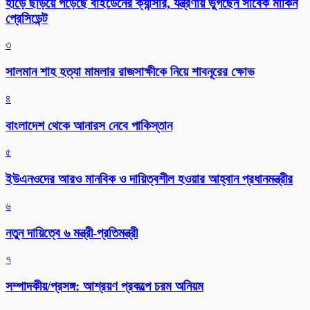
হাড়ে ছড়িয়ে পড়েছে বাইডেনের ক্যান্সার, যন্ত্রণায় ভুগছেন সাবেক মার্কিন
প্রেসিডেন্ট
৩
সালমান শাহ হত্যা মামলার রাজসাক্ষীকে নিয়ে শাবনূরের ক্ষোভ
৪
বাংলাদেশ থেকে আনারস নেবে পাকিস্তান
৫
ইউএনওদের আরও মানবিক ও দায়িত্বশীল হওয়ার আহ্বান প্রধানমন্ত্রীর
৬
নতুন দায়িত্বে ৬ মন্ত্রী-প্রতিমন্ত্রী
৭
সম্পাদকীয়/প্রসঙ্গ: আশ্রয়ণ প্রকল্পে চরম অনিয়ম