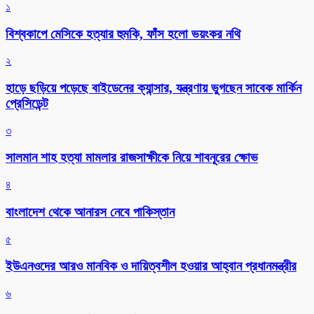
১
বিশ্বকাপে মেসিকে হত্যার হুমকি, ফাঁস হলো ভয়ংকর নথি
২
হাড়ে ছড়িয়ে পড়েছে বাইডেনের ক্যান্সার, যন্ত্রণায় ভুগছেন সাবেক মার্কিন
প্রেসিডেন্ট
৩
সালমান শাহ হত্যা মামলার রাজসাক্ষীকে নিয়ে শাবনূরের ক্ষোভ
৪
বাংলাদেশ থেকে আনারস নেবে পাকিস্তান
৫
ইউএনওদের আরও মানবিক ও দায়িত্বশীল হওয়ার আহ্বান প্রধানমন্ত্রীর
৬