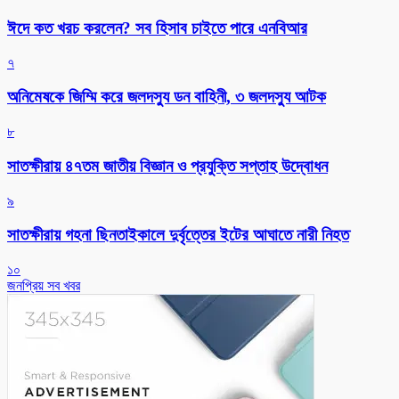
ঈদে কত খরচ করলেন? সব হিসাব চাইতে পারে এনবিআর
৭
অনিমেষকে জিম্মি করে জলদস্যু ডন বাহিনী, ৩ জলদস্যু আটক
৮
সাতক্ষীরায় ৪৭তম জাতীয় বিজ্ঞান ও প্রযুক্তি সপ্তাহ উদ্বোধন
৯
সাতক্ষীরায় গহনা ছিনতাইকালে দুর্বৃত্তের ইটের আঘাতে নারী নিহত
১০
জনপ্রিয় সব খবর