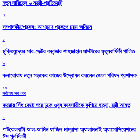
নতুন দায়িত্বে ৬ মন্ত্রী-প্রতিমন্ত্রী
৭
সম্পাদকীয়/প্রসঙ্গ: আশ্রয়ণ প্রকল্পে চরম অনিয়ম
৮
মুক্তিযুদ্ধের সাব-সেক্টর কমান্ডার শাহজাহান মাস্টারের মৃত্যুবার্ষিকী পালিত
৯
কলারোয়ায় নতুন সড়কের কাজের উদ্বোধন করলেন জেলা পরিষদ প্রশাসক
১০
সর্বশেষ সব খবর
কয়রায় সিঁধ কেটে ঘরে ঢুকে ওষুধ ব্যবসায়ীকে কুপিয়ে হত্যা, স্ত্রী আহত
১
পাটকেলঘাটা আল-আমিন ফাজিল মাদ্রাসা অ্যালামনাই অ্যাসোসিয়েশনের
ঈদ পুনর্মিলনী