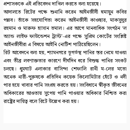
প্রশাসককে এই প্রতিবেদন দাখিল করতে বলা হয়েছে।
আদালতে রিটের পক্ষে শুনানি করেন আইনজীবী হুমায়ুন কবির
পল্লব। তাঁকে সহযোগিতা করেন আইনজীবী কাওছার, মাকসুদুর
রহমান ও মারুফ হাসান তমাল। এর আগে মানবাধিক সংগঠন ‘ল
অ্যান্ড লাইফ ফাউন্ডেশন ট্রাস্ট’-এর পক্ষে সুপ্রিম কোর্টের সংশ্লিষ্ট
আইনজীবীরা এ বিষয়ে আইনি নোটিশ পাঠিয়েছিলেন।
রিট আবেদনে বলা হয়, শ্যামনগরে ভূগর্ভস্থ পানির স্তর নেমে যাওয়া
এবং তীব্র লবণাক্ততার কারণে দীর্ঘদিন ধরে বিশুদ্ধ পানির সংকট
চলছে। ধুমঘাট এলাকার বাসিন্দা শেফালি রানী ম-লের মতো
অনেক নারী-পুরুষকে প্রতিদিন কয়েক কিলোমিটার হেঁটে ও নদী
পার হয়ে খাবার পানি সংগ্রহ করতে হয়। সংবিধানে স্বীকৃত জীবনের
অধিকারের আওতায় সুপেয় পানি পাওয়ার অধিকার নিশ্চিত করা
রাষ্ট্রের দায়িত্ব বলে রিটে উল্লেখ করা হয়।