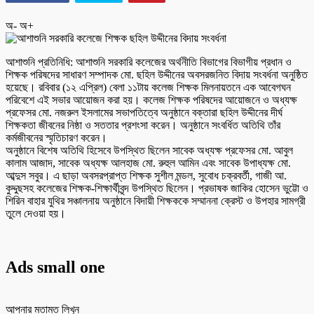
অ-
অ+
আশাশুনি প্রতিনিধি: আশাশুনি সরকারি কলেজের অর্থনীতি বিভাগের বিভাগীয় প্রধান ও
শিক্ষক পরিষদের সাধারণ সম্পাদক মো. ছহিল উদ্দীনের অবসরজনিত বিদায় সংবর্ধনা অনুষ্ঠিত
হয়েছে। রবিবার (১২ এপ্রিল) বেলা ১১টায় কলেজ শিক্ষক মিলনায়তনে এক আবেগঘন
পরিবেশে এই সভার আয়োজন করা হয়। কলেজ শিক্ষক পরিষদের আয়োজনে ও অধ্যক্ষ
প্রফেসর মো. নজরুল ইসলামের সভাপতিত্বে অনুষ্ঠানে বক্তারা ছহিল উদ্দীনের দীর্ঘ
শিক্ষকতা জীবনের নিষ্ঠা ও সততার প্রশংসা করেন। অনুষ্ঠানে সংবর্ধিত অতিথি তাঁর
কর্মজীবনের স্মৃতিচারণ করেন।
অনুষ্ঠানে বিশেষ অতিথি হিসেবে উপস্থিত ছিলেন সাবেক অধ্যক্ষ প্রফেসর মো. আবুল
কালাম আজাদ, সাবেক অধ্যক্ষ আলহাজ মো. রুহুল আমিন এবং সাবেক উপাধ্যক্ষ মো.
আব্দুস সবুর। এ ছাড়া অবসরপ্রাপ্ত শিক্ষক সুশীল মন্ডল, সুবোধ চক্রবর্তী, গাজী আ.
কুদ্দুছসহ কলেজের শিক্ষক-শিক্ষার্থীবৃন্দ উপস্থিত ছিলেন। প্রভাষক জাকির হোসেন ভুট্টো ও
শিরিন বাহার যুথির সঞ্চালনায় অনুষ্ঠানে বিদায়ী শিক্ষককে সম্মাননা ক্রেস্ট ও উপহার সামগ্রী
তুলে দেওয়া হয়।
Ads small one
আপনার মতামত লিখুন