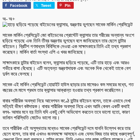
Facebook
Tweet
Pin
অ-
অ+
সাবেক মার্কিন প্রেসিডেন্ট জো বাইডেনের প্রোস্টেট ক্যান্সার তার শরীরের অন্যান্য অংশে
ছড়িয়ে পড়েছে এবং তিনি তীব্র যন্ত্রণায় ভুগছেন বলে জানিয়েছেন তার ছেলে হান্টার
বাইডেন। ব্রিটিশ গণমাধ্যম বিবিসিকে দেওয়া এক সাক্ষাৎকারে তিনি এই তথ্য প্রকাশ
করেছেন। মার্কিন বার্তা সংস্থা এপি এ খবর জানিয়েছে।
সাক্ষাৎকারে হান্টার বাইডেন বলেন, ক্যান্সার ছড়িয়ে পড়েছে, এটি তার হাড়ে এবং আরও
গভীরে বাসা বেঁধেছে। এটি অত্যন্ত যন্ত্রণাদায়ক এবং অনেক দিক থেকেই তাকে বেশ
দুর্বল করে ফেলছে।
সাবেক এই মার্কিন প্রেসিডেন্ট হোয়াইট হাউস ছাড়ার চার মাসেরও কম সময়ের মধ্যে, গত
বছরের মে মাসে প্রথম তার ক্যান্সার আক্রান্ত হওয়ার তথ্য প্রকাশ করেছিলেন।
বাবার শারীরিক অবস্থা নিয়ে আবেগঘন কণ্ঠে হান্টার বাইডেন বলেন, তাকে এভাবে দেখা
সত্যিই ভীষণ কষ্টদায়ক। বাবার শারীরিক অবস্থা নিয়ে এখন আমি কেবল একটি কথাই
বলব- আমার মনে হয় তিনি যদি একটু বেশি অভিযোগ করতেন তবে ভালো হতো, কারণ
বর্তমান পরিস্থিতি মোটেও ভালো নয়।
তবে শারীরিক এই অসুস্থতার মধ্যেও সাবেক প্রেসিডেন্ট দমে যাননি উল্লেখ করে তার
ছেলে বলেন, তার বাবা এখনও জনসমক্ষে আসছেন এবং যেসব বিষয় তার কাছে গুরুত্বপূর্ণ,
সেগুলো নিয়ে কথা বলছেন। হান্টার বলেন, তিনি এখনও তার কাজ চালিয়ে যাচ্ছেন। এই