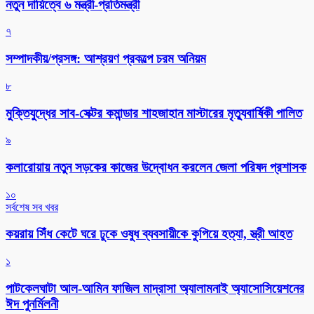
নতুন দায়িত্বে ৬ মন্ত্রী-প্রতিমন্ত্রী
৭
সম্পাদকীয়/প্রসঙ্গ: আশ্রয়ণ প্রকল্পে চরম অনিয়ম
৮
মুক্তিযুদ্ধের সাব-সেক্টর কমান্ডার শাহজাহান মাস্টারের মৃত্যুবার্ষিকী পালিত
৯
কলারোয়ায় নতুন সড়কের কাজের উদ্বোধন করলেন জেলা পরিষদ প্রশাসক
১০
সর্বশেষ সব খবর
কয়রায় সিঁধ কেটে ঘরে ঢুকে ওষুধ ব্যবসায়ীকে কুপিয়ে হত্যা, স্ত্রী আহত
১
পাটকেলঘাটা আল-আমিন ফাজিল মাদ্রাসা অ্যালামনাই অ্যাসোসিয়েশনের
ঈদ পুনর্মিলনী