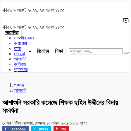
রবিবার, ৯ আগস্ট ২০২৬, ২৪ শ্রাবণ ১৪৩৩
রবিবার, ৯ আগস্ট ২০২৬, ২৪ শ্রাবণ ১৪৩৩
সাতক্ষীরা
সাতক্ষীরা সদর
কলারোয়া
তালা
বিনোদন
শিক্ষা
খেলাধুলা
জাতীয়
খুলনা
যশোর
দেবহাটা
আশাশুনি
কালিগঞ্জ
শ্যামনগর
প্রচ্ছদ
আশাশুনি
আশাশুনি সরকারি কলেজে শিক্ষক ছহিল উদ্দীনের বিদায়
সংবর্ধনা
ডেস্ক নিউজ
প্রকাশিত: সোমবার, ১৩ এপ্রিল, ২০২৬, ১২:২৮ পূর্বাহ্ণ
Facebook
Tweet
Pin