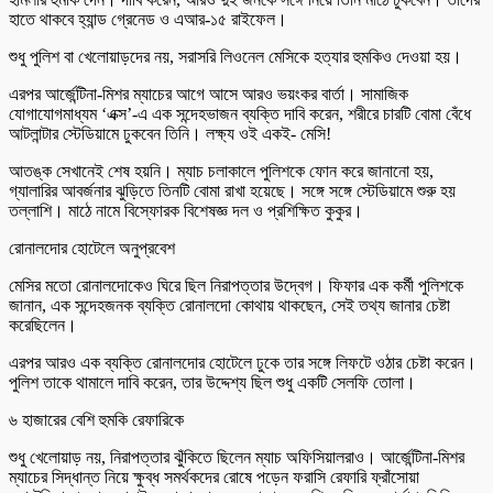
হাতে থাকবে হ্যান্ড গ্রেনেড ও এআর-১৫ রাইফেল।
শুধু পুলিশ বা খেলোয়াড়দের নয়, সরাসরি লিওনেল মেসিকে হত্যার হুমকিও দেওয়া হয়।
এরপর আর্জেন্টিনা-মিশর ম্যাচের আগে আসে আরও ভয়ংকর বার্তা। সামাজিক
যোগাযোগমাধ্যম ‘এক্স’-এ এক সন্দেহভাজন ব্যক্তি দাবি করেন, শরীরে চারটি বোমা বেঁধে
আটলান্টার স্টেডিয়ামে ঢুকবেন তিনি। লক্ষ্য ওই একই- মেসি!
আতঙ্ক সেখানেই শেষ হয়নি। ম্যাচ চলাকালে পুলিশকে ফোন করে জানানো হয়,
গ্যালারির আবর্জনার ঝুড়িতে তিনটি বোমা রাখা হয়েছে। সঙ্গে সঙ্গে স্টেডিয়ামে শুরু হয়
তল্লাশি। মাঠে নামে বিস্ফোরক বিশেষজ্ঞ দল ও প্রশিক্ষিত কুকুর।
রোনালদোর হোটেলে অনুপ্রবেশ
মেসির মতো রোনালদোকেও ঘিরে ছিল নিরাপত্তার উদ্বেগ। ফিফার এক কর্মী পুলিশকে
জানান, এক সন্দেহজনক ব্যক্তি রোনালদো কোথায় থাকছেন, সেই তথ্য জানার চেষ্টা
করেছিলেন।
এরপর আরও এক ব্যক্তি রোনালদোর হোটেলে ঢুকে তার সঙ্গে লিফটে ওঠার চেষ্টা করেন।
পুলিশ তাকে থামালে দাবি করেন, তার উদ্দেশ্য ছিল শুধু একটি সেলফি তোলা।
৬ হাজারের বেশি হুমকি রেফারিকে
শুধু খেলোয়াড় নয়, নিরাপত্তার ঝুঁকিতে ছিলেন ম্যাচ অফিসিয়ালরাও। আর্জেন্টিনা-মিশর
ম্যাচের সিদ্ধান্ত নিয়ে ক্ষুব্ধ সমর্থকদের রোষে পড়েন ফরাসি রেফারি ফ্রাঁসোয়া