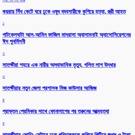
কয়রায় সিঁধ কেটে ঘরে ঢুকে ওষুধ ব্যবসায়ীকে কুপিয়ে হত্যা, স্ত্রী আহত
১
পাটকেলঘাটা আল-আমিন ফাজিল মাদ্রাসা অ্যালামনাই অ্যাসোসিয়েশনের
ঈদ পুনর্মিলনী
২
সাতক্ষীরা শহরে এক নারীর অস্বাভাবিক মৃত্যু, গলিত লাশ উদ্ধার
৩
সাতক্ষীরার নতুন জেলা প্রশাসক মিজ কাউসার আজিজ
৪
প্রাক্তন প্রেমিকার সাথে ফোনালাপের পর তরুনের আত্মহত্যা
৫
সাতক্ষীরায় কোচিং সেন্টারে ঢুকে পরিচালককে কুপিয়ে পিটিয়ে জখম ও টাকা