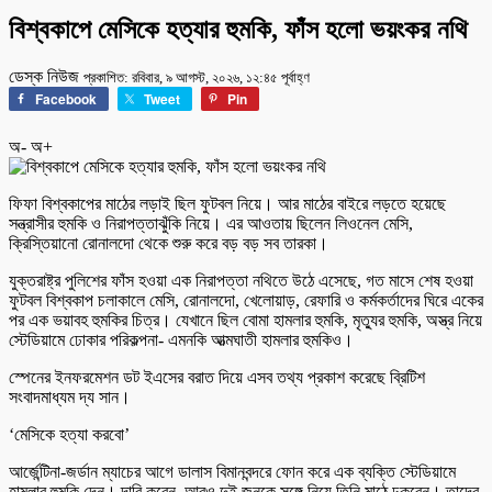
বিশ্বকাপে মেসিকে হত্যার হুমকি, ফাঁস হলো ভয়ংকর নথি
ডেস্ক নিউজ
প্রকাশিত: রবিবার, ৯ আগস্ট, ২০২৬, ১২:৪৫ পূর্বাহ্ণ
Facebook
Tweet
Pin
অ-
অ+
ফিফা বিশ্বকাপের মাঠের লড়াই ছিল ফুটবল নিয়ে। আর মাঠের বাইরে লড়তে হয়েছে
সন্ত্রাসীর হুমকি ও নিরাপত্তাঝুঁকি নিয়ে। এর আওতায় ছিলেন লিওনেল মেসি,
ক্রিস্তিয়ানো রোনালদো থেকে শুরু করে বড় বড় সব তারকা।
যুক্তরাষ্ট্র পুলিশের ফাঁস হওয়া এক নিরাপত্তা নথিতে উঠে এসেছে, গত মাসে শেষ হওয়া
ফুটবল বিশ্বকাপ চলাকালে মেসি, রোনালদো, খেলোয়াড়, রেফারি ও কর্মকর্তাদের ঘিরে একের
পর এক ভয়াবহ হুমকির চিত্র। যেখানে ছিল বোমা হামলার হুমকি, মৃত্যুর হুমকি, অস্ত্র নিয়ে
স্টেডিয়ামে ঢোকার পরিকল্পনা- এমনকি আত্মঘাতী হামলার হুমকিও।
স্পেনের ইনফরমেশন ডট ইএসের বরাত দিয়ে এসব তথ্য প্রকাশ করেছে ব্রিটিশ
সংবাদমাধ্যম দ্য সান।
‘মেসিকে হত্যা করবো’
আর্জেন্টিনা-জর্ডান ম্যাচের আগে ডালাস বিমানবন্দরে ফোন করে এক ব্যক্তি স্টেডিয়ামে
হামলার হুমকি দেন। দাবি করেন, আরও দুই জনকে সঙ্গে নিয়ে তিনি মাঠে ঢুকবেন। তাদের