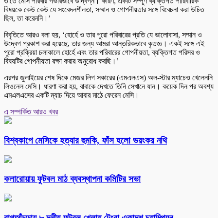
তাতে মেসি পরিবার গভীরভাবে উদ্বিগ্ন। কারণ, একটি সম্পূর্ণ ব্যক্তিগত পারিবারিক
বিষয়কে কেউ কেউ যে সংবেদনশীলতা, সম্মান ও গোপনীয়তার সঙ্গে বিবেচনা করা উচিত
ছিল, তা করেননি।’
বিবৃতিতে আরও বলা হয়, ‘হোর্হে ও তার পুরো পরিবারের প্রতি যে ভালোবাসা, সম্মান ও
উদ্বেগ প্রকাশ করা হয়েছে, তার জন্য আমরা আন্তরিকভাবে কৃতজ্ঞ। একই সঙ্গে এই
পুরো প্রক্রিয়া চলাকালে হোর্হে এবং তার পরিবারের গোপনীয়তা, ব্যক্তিগত পরিসর ও
বিষয়টির গোপনীয়তা রক্ষা করার অনুরোধ করছি।’
এরপর জুলাইয়ের শেষ দিকে মেজর লিগ সকারের (এমএলএস) অল-স্টার ম্যাচেও খেলেননি
লিওনেল মেসি। ধারণা করা হয়, বাবাকে দেখতে তিনি সেখানে যান। কয়েক দিন পর অবশ্য
এমএলএসের একটি ম্যাচ দিয়ে আবার মাঠে ফেরেন মেসি।
এ সম্পর্কিত আরও খবর
বিশ্বকাপে মেসিকে হত্যার হুমকি, ফাঁস হলো ভয়ংকর নথি
কলারোয়ায় ফুটবল মাঠ ব্যবস্থাপনা কমিটির সভা
বাগআঁচড়ায় ৮ দলীয় ফুটবল খেলায় টেংরা একাদশ চ্যাম্পিয়ন