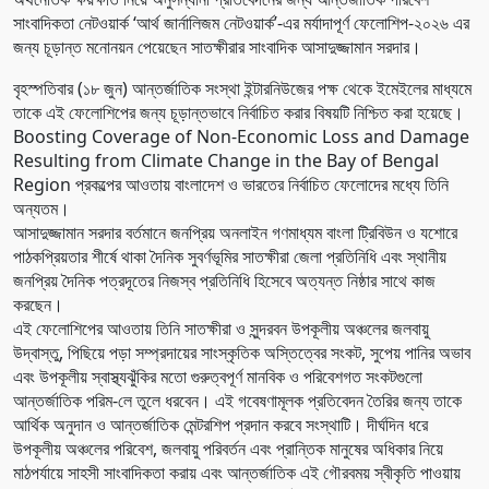
সাংবাদিকতা নেটওয়ার্ক ‘আর্থ জার্নালিজম নেটওয়ার্ক’-এর মর্যাদাপূর্ণ ফেলোশিপ-২০২৬ এর
জন্য চূড়ান্ত মনোনয়ন পেয়েছেন সাতক্ষীরার সাংবাদিক আসাদুজ্জামান সরদার।
বৃহস্পতিবার (১৮ জুন) আন্তর্জাতিক সংস্থা ইন্টারনিউজের পক্ষ থেকে ইমেইলের মাধ্যমে
তাকে এই ফেলোশিপের জন্য চূড়ান্তভাবে নির্বাচিত করার বিষয়টি নিশ্চিত করা হয়েছে।
Boosting Coverage of Non-Economic Loss and Damage
Resulting from Climate Change in the Bay of Bengal
Region প্রকল্পের আওতায় বাংলাদেশ ও ভারতের নির্বাচিত ফেলোদের মধ্যে তিনি
অন্যতম।
আসাদুজ্জামান সরদার বর্তমানে জনপ্রিয় অনলাইন গণমাধ্যম বাংলা ট্রিবিউন ও যশোরে
পাঠকপ্রিয়তার শীর্ষে থাকা দৈনিক সুবর্ণভূমির সাতক্ষীরা জেলা প্রতিনিধি এবং স্থানীয়
জনপ্রিয় দৈনিক পত্রদূতের নিজস্ব প্রতিনিধি হিসেবে অত্যন্ত নিষ্ঠার সাথে কাজ
করছেন।
এই ফেলোশিপের আওতায় তিনি সাতক্ষীরা ও সুন্দরবন উপকূলীয় অঞ্চলের জলবায়ু
উদ্বাস্তু, পিছিয়ে পড়া সম্প্রদায়ের সাংস্কৃতিক অস্তিত্বের সংকট, সুপেয় পানির অভাব
এবং উপকূলীয় স্বাস্থ্যঝুঁকির মতো গুরুত্বপূর্ণ মানবিক ও পরিবেশগত সংকটগুলো
আন্তর্জাতিক পরিম-লে তুলে ধরবেন। এই গবেষণামূলক প্রতিবেদন তৈরির জন্য তাকে
আর্থিক অনুদান ও আন্তর্জাতিক মেন্টরশিপ প্রদান করবে সংস্থাটি। দীর্ঘদিন ধরে
উপকূলীয় অঞ্চলের পরিবেশ, জলবায়ু পরিবর্তন এবং প্রান্তিক মানুষের অধিকার নিয়ে
মাঠপর্যায়ে সাহসী সাংবাদিকতা করায় এবং আন্তর্জাতিক এই গৌরবময় স্বীকৃতি পাওয়ায়