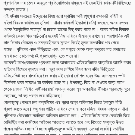
প্রশাসনিক দায় ঠেলার অদ্ভুত প্রতিযোগিতার মাধ্যমে এই বেআইনি কর্মকা-টি নির্বিঘেœ
সম্পন্ন হয়েছে।
এই ঘটনায় সবচেয়ে উদ্বেগের বিষয় হলো স্থানীয় আইনশৃঙ্খলা রক্ষাকারী বাহিনী ও
মহিলা বিষয়ক কার্যালয়ের ভূমিকা। থানার কর্মকর্তা ইনচার্জ (ওসি) বলছেন, অন্য দপ্তর
থেকে ‘আনুষ্ঠানিক সাহায্য’ না চাইলে তাদের কিছু করার থাকে না। আবার মহিলা বিষয়ক
কর্মকর্তা কেবল ‘খবর পাঠানো’র মধ্যেই নিজ দায়িত্ব সীমাবদ্ধ রাখছেন। প্রশাসনিক এই
লাল ফিতার দৌরাত্ম্য ও সমন্বয়হীনতার সুযোগ নিয়েই মূলত অপরাধীরা পার পেয়ে
যাচ্ছে। পুলিশের এমন নিষ্ক্রিয়তা এবং এক দপ্তর থেকে অন্য দপ্তরে দায় চাপানোর
মানসিকতা কোনোভাবেই গ্রহণযোগ্য হতে পারে না।
আরেকটি আশঙ্কাজনক প্রবণতা হলো আদালতের এফিডেভিটকে বাল্যবিয়ে আইনি করার
হাতিয়ার হিসেবে ব্যবহার করা। ভুয়া বয়স দেখিয়ে কিংবা জাল নথির ভিত্তিতে
এফিডেভিট করে বাল্যবিয়ে বৈধ করার এই নোংরা কৌশল বন্ধে উচ্চ আদালতের স্পষ্ট
নির্দেশনা থাকা সত্ত্বেও তা কার্যকর হচ্ছে না। উপরন্তু, বিয়ে না দেওয়ার জন্য আগে
থেকে নেওয়া ‘লিখিত অঙ্গীকারনামা’ অমান্য করেও মূল অপরাধীরা কীভাবে প্রকাশ্যে ঘুরে
বেড়াচ্ছে, তা বড় প্রশ্ন হয়ে দাঁড়িয়েছে।
জেলাজুড়ে গোপনে চলা বাল্যবিয়ের এই প্রথা বন্ধে অবিলম্বে জিরো টলারেন্স নীতি
গ্রহণ করতে হবে। শুধু খবর পাঠিয়ে দায়িত্ব শেষ না করে মহিলা বিষয়ক দপ্তর ও থানা
পুলিশকে যৌথভাবে সমন্বিত অভিযান চালাতে হবে। এফিডেভিটের নামে বেআইনি বিয়ে
রেজিস্ট্রি করা কাজীদের আইনের আওতায় আনতে হবে এবং বিয়েতে সম্পৃক্ত উভয়
পক্ষের অভিভাবকদের বিরুদ্ধে দৃষ্টান্তমূলক আইনি ব্যবস্থা নেওয়া জরুরি। স্থানীয়