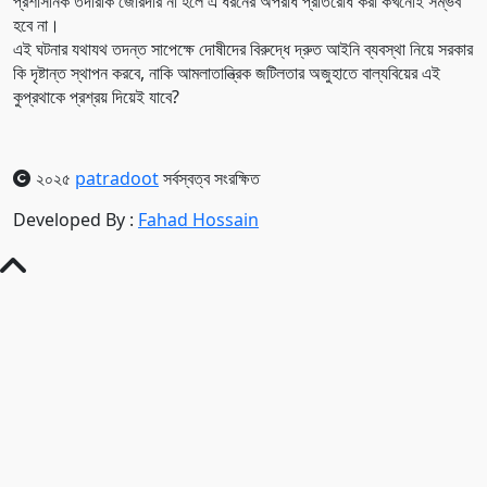
প্রশাসনিক তদারকি জোরদার না হলে এ ধরনের অপরাধ প্রতিরোধ করা কখনোই সম্ভব
হবে না।
এই ঘটনার যথাযথ তদন্ত সাপেক্ষে দোষীদের বিরুদ্ধে দ্রুত আইনি ব্যবস্থা নিয়ে সরকার
কি দৃষ্টান্ত স্থাপন করবে, নাকি আমলাতান্ত্রিক জটিলতার অজুহাতে বাল্যবিয়ের এই
কুপ্রথাকে প্রশ্রয় দিয়েই যাবে?
২০২৫
patradoot
সর্বস্বত্ব সংরক্ষিত
Developed By :
Fahad Hossain