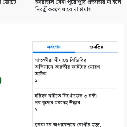
ির জোটে
ইসরাইলি সেনা পুরোপুরি প্রত্যাহার না হলে
নিরস্ত্রীকরণে যাবে না হামাস
সর্বশেষ
জনপ্রিয়
সাতক্ষীরা সীমান্তে বিজিবির
অভিযানে ভারতীয় ফাইটার মোরগ
আটক
১
হরিহর নদীতে নিখোঁজের ৩ ঘন্টা
পর বৃদ্ধের মরদেহ উদ্ধার
২
নুরনগরে অপারেশনে রোগীর মৃত্যু,