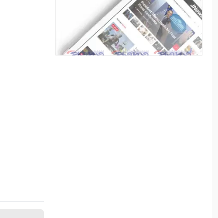
কপিলমুনিতে চারা গাছের বাজার
জমজমাট
৭
সাতক্ষীরা একটি জেলা নয়, একটি
অসমাপ্ত গবেষণাগার
৮
সাংবাদিকতা: আমরা কোমন
সাংবাদিক চাই?
৯
পেশাজীবী দল সাতক্ষীরা জেলা
শাখা, আংশিক কমিটি অনুমোদন
১০