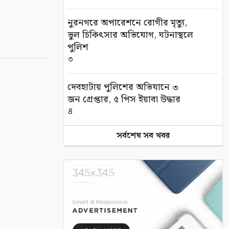
নুরনগরে অপারেশনে রোগীর মৃত্যু,
ভুল চিকিৎসার অভিযোগ, ঘটনাস্থলে
পুলিশ
৩
দেবহাটায় পুলিশের অভিযানে ৩
জন গ্রেপ্তার, ৫ পিস ইয়াবা উদ্ধার
৪
সর্বশেষ সব খবর
জন্মের পর থেকেই জটিলতায় ভুগছে
শিশু রায়য়ান, পাশে দাঁড়ালেন
আলফা
৫
সুন্দরবন বন্ধ, তবু সুন্দরবনের স্বাদ
মিলছে আকাশনীলায়
৬