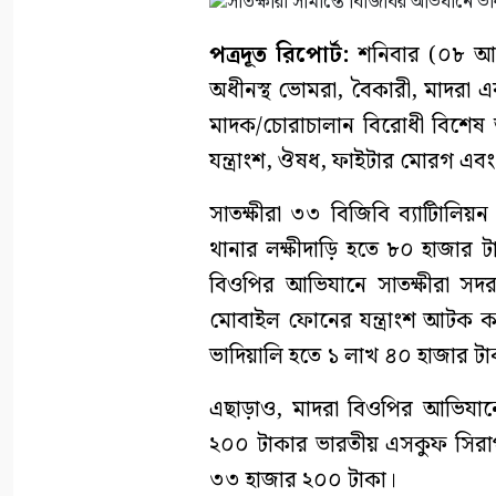
পত্রদূত রিপোর্ট:
শনিবার (০৮ আগস
অধীনস্থ ভোমরা, বৈকারী, মাদরা এব
মাদক/চোরাচালান বিরোধী বিশেষ
যন্ত্রাংশ, ঔষধ, ফাইটার মোরগ 
সাতক্ষীরা ৩৩ বিজিবি ব্যাটিালি
থানার লক্ষীদাড়ি হতে ৮০ হাজা
বিওপির আভিযানে সাতক্ষীরা সদ
মোবাইল ফোনের যন্ত্রাংশ আটক ক
ভাদিয়ালি হতে ১ লাখ ৪০ হাজার 
এছাড়াও, মাদরা বিওপির আভিযান
২০০ টাকার ভারতীয় এসকুফ সিরা
৩৩ হাজার ২০০ টাকা।