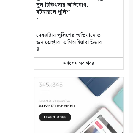
ভুল চিকিৎসার অভিযোগ,
ঘটনাস্থলে পুলিশ
৩
দেবহাটায় পুলিশের অভিযানে ৩
জন গ্রেপ্তার, ৫ পিস ইয়াবা উদ্ধার
৪
সর্বশেষ সব খবর
জন্মের পর থেকেই জটিলতায় ভুগছে
শিশু রায়য়ান, পাশে দাঁড়ালেন
আলফা
৫
সুন্দরবন বন্ধ, তবু সুন্দরবনের স্বাদ
মিলছে আকাশনীলায়
৬