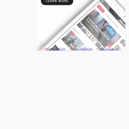
কপিলমুনিতে চারা গাছের বাজার
জমজমাট
৭
সাতক্ষীরা একটি জেলা নয়, একটি
অসমাপ্ত গবেষণাগার
৮
সাংবাদিকতা: আমরা কোমন
সাংবাদিক চাই?
৯
পেশাজীবী দল সাতক্ষীরা জেলা
শাখা, আংশিক কমিটি অনুমোদন
১০