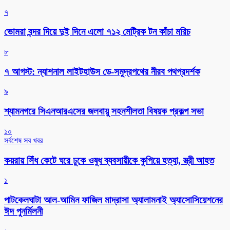
৭
ভোমরা বন্দর দিয়ে দুই দিনে এলো ৭১২ মেট্রিক টন কাঁচা মরিচ
৮
৭ আগস্ট: ন্যাশনাল লাইটহাউস ডে-সমুদ্রপথের নীরব পথপ্রদর্শক
৯
শ্যামনগরে সিএনআরএসের জলবায়ু সহনশীলতা বিষয়ক প্রকল্প সভা
১০
সর্বশেষ সব খবর
কয়রায় সিঁধ কেটে ঘরে ঢুকে ওষুধ ব্যবসায়ীকে কুপিয়ে হত্যা, স্ত্রী আহত
১
পাটকেলঘাটা আল-আমিন ফাজিল মাদ্রাসা অ্যালামনাই অ্যাসোসিয়েশনের
ঈদ পুনর্মিলনী