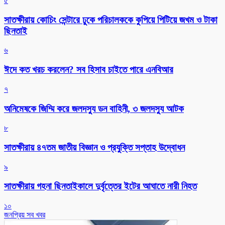
৫
সাতক্ষীরায় কোচিং সেন্টারে ঢুকে পরিচালককে কুপিয়ে পিটিয়ে জখম ও টাকা
ছিনতাই
৬
ঈদে কত খরচ করলেন? সব হিসাব চাইতে পারে এনবিআর
৭
অনিমেষকে জিম্মি করে জলদস্যু ডন বাহিনী, ৩ জলদস্যু আটক
৮
সাতক্ষীরায় ৪৭তম জাতীয় বিজ্ঞান ও প্রযুক্তি সপ্তাহ উদ্বোধন
৯
সাতক্ষীরায় গহনা ছিনতাইকালে দুর্বৃত্তের ইটের আঘাতে নারী নিহত
১০
জনপ্রিয় সব খবর