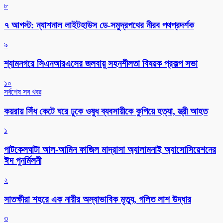
৮
৭ আগস্ট: ন্যাশনাল লাইটহাউস ডে-সমুদ্রপথের নীরব পথপ্রদর্শক
৯
শ্যামনগরে সিএনআরএসের জলবায়ু সহনশীলতা বিষয়ক প্রকল্প সভা
১০
সর্বশেষ সব খবর
কয়রায় সিঁধ কেটে ঘরে ঢুকে ওষুধ ব্যবসায়ীকে কুপিয়ে হত্যা, স্ত্রী আহত
১
পাটকেলঘাটা আল-আমিন ফাজিল মাদ্রাসা অ্যালামনাই অ্যাসোসিয়েশনের
ঈদ পুনর্মিলনী
২
সাতক্ষীরা শহরে এক নারীর অস্বাভাবিক মৃত্যু, গলিত লাশ উদ্ধার
৩