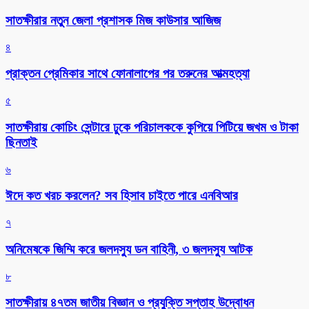
সাতক্ষীরার নতুন জেলা প্রশাসক মিজ কাউসার আজিজ
৪
প্রাক্তন প্রেমিকার সাথে ফোনালাপের পর তরুনের আত্মহত্যা
৫
সাতক্ষীরায় কোচিং সেন্টারে ঢুকে পরিচালককে কুপিয়ে পিটিয়ে জখম ও টাকা
ছিনতাই
৬
ঈদে কত খরচ করলেন? সব হিসাব চাইতে পারে এনবিআর
৭
অনিমেষকে জিম্মি করে জলদস্যু ডন বাহিনী, ৩ জলদস্যু আটক
৮
সাতক্ষীরায় ৪৭তম জাতীয় বিজ্ঞান ও প্রযুক্তি সপ্তাহ উদ্বোধন