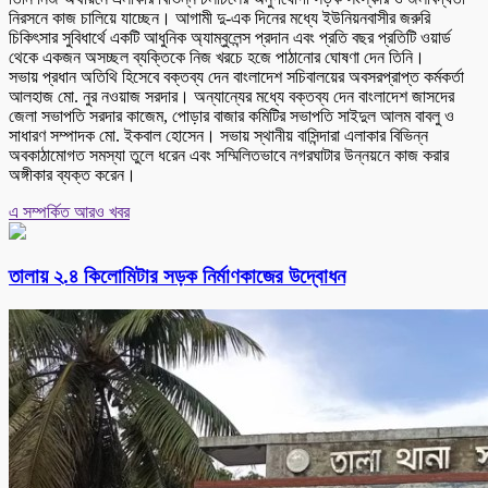
নিরসনে কাজ চালিয়ে যাচ্ছেন। আগামী দু-এক দিনের মধ্যে ইউনিয়নবাসীর জরুরি
চিকিৎসার সুবিধার্থে একটি আধুনিক অ্যাম্বুলেন্স প্রদান এবং প্রতি বছর প্রতিটি ওয়ার্ড
থেকে একজন অসচ্ছল ব্যক্তিকে নিজ খরচে হজে পাঠানোর ঘোষণা দেন তিনি।
সভায় প্রধান অতিথি হিসেবে বক্তব্য দেন বাংলাদেশ সচিবালয়ের অবসরপ্রাপ্ত কর্মকর্তা
আলহাজ মো. নুর নওয়াজ সরদার। অন্যান্যের মধ্যে বক্তব্য দেন বাংলাদেশ জাসদের
জেলা সভাপতি সরদার কাজেম, পোড়ার বাজার কমিটির সভাপতি সাইদুল আলম বাবলু ও
সাধারণ সম্পাদক মো. ইকবাল হোসেন। সভায় স্থানীয় বাসিন্দারা এলাকার বিভিন্ন
অবকাঠামোগত সমস্যা তুলে ধরেন এবং সম্মিলিতভাবে নগরঘাটার উন্নয়নে কাজ করার
অঙ্গীকার ব্যক্ত করেন।
এ সম্পর্কিত আরও খবর
তালায় ২.৪ কিলোমিটার সড়ক নির্মাণকাজের উদ্বোধন