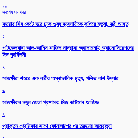
১০
সর্বশেষ সব খবর
কয়রায় সিঁধ কেটে ঘরে ঢুকে ওষুধ ব্যবসায়ীকে কুপিয়ে হত্যা, স্ত্রী আহত
১
পাটকেলঘাটা আল-আমিন ফাজিল মাদ্রাসা অ্যালামনাই অ্যাসোসিয়েশনের
ঈদ পুনর্মিলনী
২
সাতক্ষীরা শহরে এক নারীর অস্বাভাবিক মৃত্যু, গলিত লাশ উদ্ধার
৩
সাতক্ষীরার নতুন জেলা প্রশাসক মিজ কাউসার আজিজ
৪
প্রাক্তন প্রেমিকার সাথে ফোনালাপের পর তরুনের আত্মহত্যা