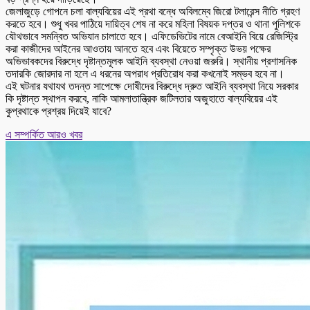
জেলাজুড়ে গোপনে চলা বাল্যবিয়ের এই প্রথা বন্ধে অবিলম্বে জিরো টলারেন্স নীতি গ্রহণ
করতে হবে। শুধু খবর পাঠিয়ে দায়িত্ব শেষ না করে মহিলা বিষয়ক দপ্তর ও থানা পুলিশকে
যৌথভাবে সমন্বিত অভিযান চালাতে হবে। এফিডেভিটের নামে বেআইনি বিয়ে রেজিস্ট্রি
করা কাজীদের আইনের আওতায় আনতে হবে এবং বিয়েতে সম্পৃক্ত উভয় পক্ষের
অভিভাবকদের বিরুদ্ধে দৃষ্টান্তমূলক আইনি ব্যবস্থা নেওয়া জরুরি। স্থানীয় প্রশাসনিক
তদারকি জোরদার না হলে এ ধরনের অপরাধ প্রতিরোধ করা কখনোই সম্ভব হবে না।
এই ঘটনার যথাযথ তদন্ত সাপেক্ষে দোষীদের বিরুদ্ধে দ্রুত আইনি ব্যবস্থা নিয়ে সরকার
কি দৃষ্টান্ত স্থাপন করবে, নাকি আমলাতান্ত্রিক জটিলতার অজুহাতে বাল্যবিয়ের এই
কুপ্রথাকে প্রশ্রয় দিয়েই যাবে?
এ সম্পর্কিত আরও খবর