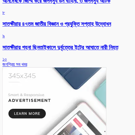
অনিমেষকে জিম্মি করে জলদস্যু ডন বাহিনী, ৩ জলদস্যু আটক
৮
সাতক্ষীরায় ৪৭তম জাতীয় বিজ্ঞান ও প্রযুক্তি সপ্তাহ উদ্বোধন
৯
সাতক্ষীরায় গহনা ছিনতাইকালে দুর্বৃত্তের ইটের আঘাতে নারী নিহত
১০
জনপ্রিয় সব খবর