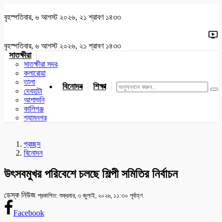
বৃহস্পতিবার, ৬ আগস্ট ২০২৬, ২১ শ্রাবণ ১৪৩৩
বৃহস্পতিবার, ৬ আগস্ট ২০২৬, ২১ শ্রাবণ ১৪৩৩
সাতক্ষীরা
সাতক্ষীরা সদর
কলারোয়া
তালা
বিনোদন
শিক্ষা
খেলাধুলা
জাতীয়
খুলনা
যশোর
দেবহাটা
আশাশুনি
কালিগঞ্জ
শ্যামনগর
প্রচ্ছদ
বিনোদন
উৎসবমুখর পরিবেশে চলছে শিল্পী সমিতির নির্বাচন
ডেস্ক নিউজ
প্রকাশিত: শুক্রবার, ৩ জুলাই, ২০২৬, ১১:৩০ পূর্বাহ্ণ
Facebook