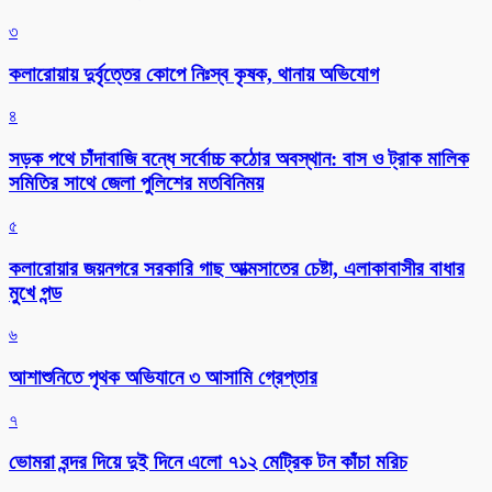
৩
কলারোয়ায় দুর্বৃত্তের কোপে নিঃস্ব কৃষক, থানায় অভিযোগ
৪
সড়ক পথে চাঁদাবাজি বন্ধে সর্বোচ্চ কঠোর অবস্থান: বাস ও ট্রাক মালিক
সমিতির সাথে জেলা পুলিশের মতবিনিময়
৫
কলারোয়ার জয়নগরে সরকারি গাছ আত্মসাতের চেষ্টা, এলাকাবাসীর বাধার
মুখে পন্ড
৬
আশাশুনিতে পৃথক অভিযানে ৩ আসামি গ্রেপ্তার
৭
ভোমরা বন্দর দিয়ে দুই দিনে এলো ৭১২ মেট্রিক টন কাঁচা মরিচ