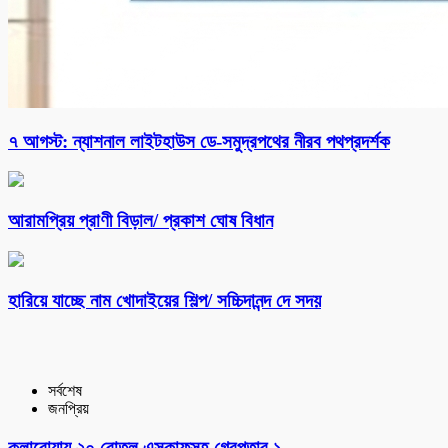
৭ আগস্ট: ন্যাশনাল লাইটহাউস ডে-সমুদ্রপথের নীরব পথপ্রদর্শক
আরামপ্রিয় প্রাণী বিড়াল/ প্রকাশ ঘোষ বিধান
হারিয়ে যাচ্ছে নাম খোদাইয়ের শিল্প/ সচ্চিদানন্দ দে সদয়
সর্বশেষ
জনপ্রিয়
কলারোয়ায় ২০ বোতল এসকাফসহ গ্রেপ্তার ১