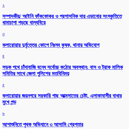
২
সম্পাদকীয়/ আইনি ফাঁকফোকর ও প্রশাসনিক দায় এড়ানোর সংস্কৃতিতে
ধামাচাপা পড়ছে বাল্যবিয়ে
৩
কলারোয়ায় দুর্বৃত্তের কোপে নিঃস্ব কৃষক, থানায় অভিযোগ
৪
সড়ক পথে চাঁদাবাজি বন্ধে সর্বোচ্চ কঠোর অবস্থান: বাস ও ট্রাক মালিক
সমিতির সাথে জেলা পুলিশের মতবিনিময়
৫
কলারোয়ার জয়নগরে সরকারি গাছ আত্মসাতের চেষ্টা, এলাকাবাসীর বাধার
মুখে পন্ড
৬
আশাশুনিতে পৃথক অভিযানে ৩ আসামি গ্রেপ্তার