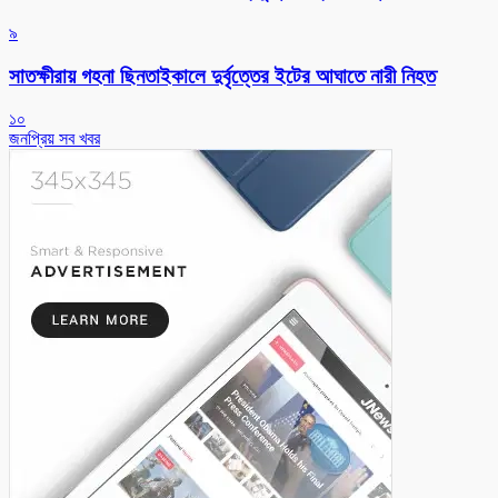
৯
সাতক্ষীরায় গহনা ছিনতাইকালে দুর্বৃত্তের ইটের আঘাতে নারী নিহত
১০
জনপ্রিয় সব খবর