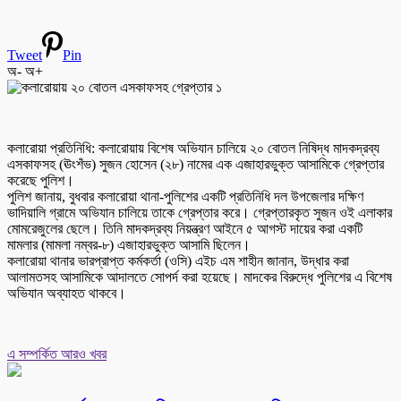
Tweet
Pin
অ-
অ+
কলারোয়া প্রতিনিধি: কলারোয়ায় বিশেষ অভিযান চালিয়ে ২০ বোতল নিষিদ্ধ মাদকদ্রব্য
এসকাফসহ (ঊংশঁভ) সুজন হোসেন (২৮) নামের এক এজাহারভুক্ত আসামিকে গ্রেপ্তার
করেছে পুলিশ।
পুলিশ জানায়, বুধবার কলারোয়া থানা-পুলিশের একটি প্রতিনিধি দল উপজেলার দক্ষিণ
ভাদিয়ালি গ্রামে অভিযান চালিয়ে তাকে গ্রেপ্তার করে। গ্রেপ্তারকৃত সুজন ওই এলাকার
মোমরেজুলের ছেলে। তিনি মাদকদ্রব্য নিয়ন্ত্রণ আইনে ৫ আগস্ট দায়ের করা একটি
মামলার (মামলা নম্বর-৮) এজাহারভুক্ত আসামি ছিলেন।
কলারোয়া থানার ভারপ্রাপ্ত কর্মকর্তা (ওসি) এইচ এম শাহীন জানান, উদ্ধার করা
আলামতসহ আসামিকে আদালতে সোপর্দ করা হয়েছে। মাদকের বিরুদ্ধে পুলিশের এ বিশেষ
অভিযান অব্যাহত থাকবে।
এ সম্পর্কিত আরও খবর