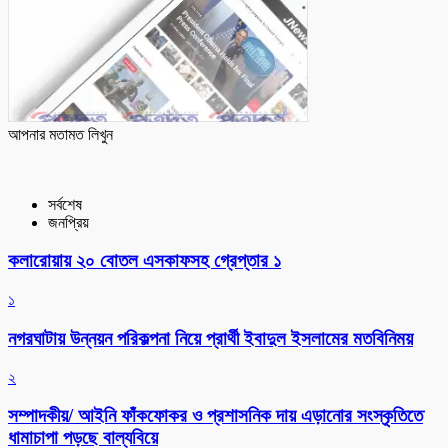
আপনার মতামত লিখুন
সর্বশেষ
জনপ্রিয়
কলারোয়ায় ২০ বোতল এসকাফসহ গ্রেপ্তার ১
১
নগরঘাটায় উন্নয়ন পরিকল্পনা নিয়ে প্রার্থী ইবাদুল ইসলামের মতবিনিময়
২
সম্পাদকীয়/ আইনি ফাঁকফোকর ও প্রশাসনিক দায় এড়ানোর সংস্কৃতিতে
ধামাচাপা পড়ছে বাল্যবিয়ে