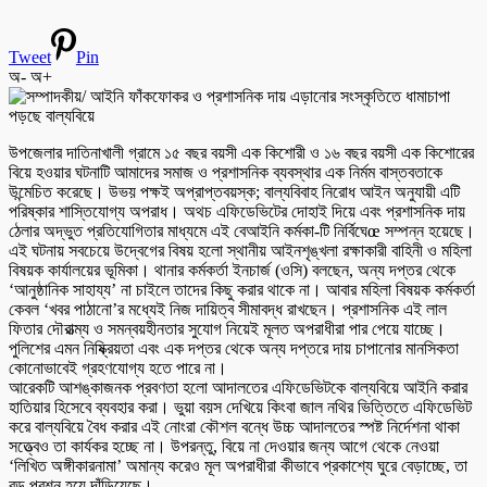
Tweet
Pin
অ-
অ+
উপজেলার দাতিনাখালী গ্রামে ১৫ বছর বয়সী এক কিশোরী ও ১৬ বছর বয়সী এক কিশোরের
বিয়ে হওয়ার ঘটনাটি আমাদের সমাজ ও প্রশাসনিক ব্যবস্থার এক নির্মম বাস্তবতাকে
উন্মেচিত করেছে। উভয় পক্ষই অপ্রাপ্তবয়স্ক; বাল্যবিবাহ নিরোধ আইন অনুযায়ী এটি
পরিষ্কার শাস্তিযোগ্য অপরাধ। অথচ এফিডেভিটের দোহাই দিয়ে এবং প্রশাসনিক দায়
ঠেলার অদ্ভুত প্রতিযোগিতার মাধ্যমে এই বেআইনি কর্মকা-টি নির্বিঘেœ সম্পন্ন হয়েছে।
এই ঘটনায় সবচেয়ে উদ্বেগের বিষয় হলো স্থানীয় আইনশৃঙ্খলা রক্ষাকারী বাহিনী ও মহিলা
বিষয়ক কার্যালয়ের ভূমিকা। থানার কর্মকর্তা ইনচার্জ (ওসি) বলছেন, অন্য দপ্তর থেকে
‘আনুষ্ঠানিক সাহায্য’ না চাইলে তাদের কিছু করার থাকে না। আবার মহিলা বিষয়ক কর্মকর্তা
কেবল ‘খবর পাঠানো’র মধ্যেই নিজ দায়িত্ব সীমাবদ্ধ রাখছেন। প্রশাসনিক এই লাল
ফিতার দৌরাত্ম্য ও সমন্বয়হীনতার সুযোগ নিয়েই মূলত অপরাধীরা পার পেয়ে যাচ্ছে।
পুলিশের এমন নিষ্ক্রিয়তা এবং এক দপ্তর থেকে অন্য দপ্তরে দায় চাপানোর মানসিকতা
কোনোভাবেই গ্রহণযোগ্য হতে পারে না।
আরেকটি আশঙ্কাজনক প্রবণতা হলো আদালতের এফিডেভিটকে বাল্যবিয়ে আইনি করার
হাতিয়ার হিসেবে ব্যবহার করা। ভুয়া বয়স দেখিয়ে কিংবা জাল নথির ভিত্তিতে এফিডেভিট
করে বাল্যবিয়ে বৈধ করার এই নোংরা কৌশল বন্ধে উচ্চ আদালতের স্পষ্ট নির্দেশনা থাকা
সত্ত্বেও তা কার্যকর হচ্ছে না। উপরন্তু, বিয়ে না দেওয়ার জন্য আগে থেকে নেওয়া
‘লিখিত অঙ্গীকারনামা’ অমান্য করেও মূল অপরাধীরা কীভাবে প্রকাশ্যে ঘুরে বেড়াচ্ছে, তা
বড় প্রশ্ন হয়ে দাঁড়িয়েছে।