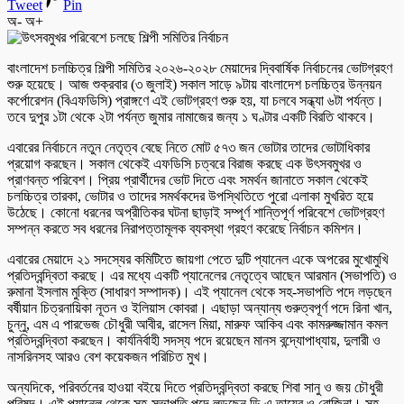
Tweet
Pin
অ-
অ+
বাংলাদেশ চলচ্চিত্র শিল্পী সমিতির ২০২৬-২০২৮ মেয়াদের দ্বিবার্ষিক নির্বাচনের ভোটগ্রহণ
শুরু হয়েছে। আজ শুক্রবার (৩ জুলাই) সকাল সাড়ে ৯টায় বাংলাদেশ চলচ্চিত্র উন্নয়ন
কর্পোরেশন (বিএফডিসি) প্রাঙ্গণে এই ভোটগ্রহণ শুরু হয়, যা চলবে সন্ধ্যা ৬টা পর্যন্ত।
তবে দুপুর ১টা থেকে ২টা পর্যন্ত জুমার নামাজের জন্য ১ ঘণ্টার একটি বিরতি থাকবে।
এবারের নির্বাচনে নতুন নেতৃত্ব বেছে নিতে মোট ৫৭৩ জন ভোটার তাদের ভোটাধিকার
প্রয়োগ করছেন। সকাল থেকেই এফডিসি চত্বরে বিরাজ করছে এক উৎসবমুখর ও
প্রাণবন্ত পরিবেশ। প্রিয় প্রার্থীদের ভোট দিতে এবং সমর্থন জানাতে সকাল থেকেই
চলচ্চিত্র তারকা, ভোটার ও তাদের সমর্থকদের উপস্থিতিতে পুরো এলাকা মুখরিত হয়ে
উঠেছে। কোনো ধরনের অপ্রীতিকর ঘটনা ছাড়াই সম্পূর্ণ শান্তিপূর্ণ পরিবেশে ভোটগ্রহণ
সম্পন্ন করতে সব ধরনের নিরাপত্তামূলক ব্যবস্থা গ্রহণ করেছে নির্বাচন কমিশন।
এবারের মেয়াদে ২১ সদস্যের কমিটিতে জায়গা পেতে দুটি প্যানেল একে অপরের মুখোমুখি
প্রতিদ্বন্দ্বিতা করছে। এর মধ্যে একটি প্যানেলের নেতৃত্বে আছেন আরমান (সভাপতি) ও
রুমানা ইসলাম মুক্তি (সাধারণ সম্পাদক)। এই প্যানেল থেকে সহ-সভাপতি পদে লড়ছেন
বর্ষীয়ান চিত্রনায়িকা নূতন ও ইলিয়াস কোবরা। এছাড়া অন্যান্য গুরুত্বপূর্ণ পদে রিনা খান,
চুন্নু, এম এ পারভেজ চৌধুরী আবীর, রাসেল মিয়া, মারুফ আকিব এবং কামরুজ্জামান কমল
প্রতিদ্বন্দ্বিতা করছেন। কার্যনির্বাহী সদস্য পদে রয়েছেন মানস বন্দ্যোপাধ্যায়, দুলারী ও
নাসরিনসহ আরও বেশ কয়েকজন পরিচিত মুখ।
অন্যদিকে, পরিবর্তনের হাওয়া বইয়ে দিতে প্রতিদ্বন্দ্বিতা করছে শিবা সানু ও জয় চৌধুরী
পরিষদ। এই প্যানেল থেকে সহ-সভাপতি পদে লড়ছেন ডি এ তায়েব ও রোজিনা। সহ-