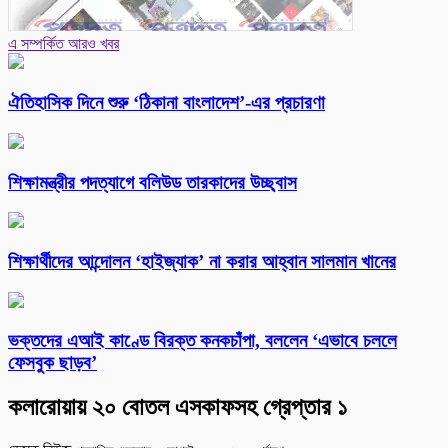
এ সম্পর্কিত আরও খবর
ঐতিহাসিক দিনে শুরু ‘ঠিকানা বাংলাদেশ’-এর প্রচারণা
শিক্ষামন্ত্রীর পদত্যাগে বলিউড তারকাদের উচ্ছ্বাস
শিক্ষার্থীদের আন্দোলন ‘হাইজ্যাক’ না করার আহ্বান সালমান খানের
ভক্তদের এআই কাণ্ডে বিরক্ত কনকচাঁপা, বললেন ‘এভাবে চললে
ফেসবুক ছাড়ব’
কলারোয়ায় ২০ বোতল এসকাফসহ গ্রেপ্তার ১