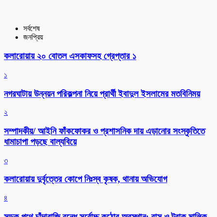
সর্বশেষ
জনপ্রিয়
কলারোয়ায় ২০ বোতল এসকাফসহ গ্রেপ্তার ১
১
নগরঘাটায় উন্নয়ন পরিকল্পনা নিয়ে প্রার্থী ইবাদুল ইসলামের মতবিনিময়
২
সম্পাদকীয়/ আইনি ফাঁকফোকর ও প্রশাসনিক দায় এড়ানোর সংস্কৃতিতে
ধামাচাপা পড়ছে বাল্যবিয়ে
৩
কলারোয়ায় দুর্বৃত্তের কোপে নিঃস্ব কৃষক, থানায় অভিযোগ
৪
সড়ক পথে চাঁদাবাজি বন্ধে সর্বোচ্চ কঠোর অবস্থান: বাস ও ট্রাক মালিক