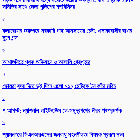
সমিতির সাথে জেলা পুলিশের মতবিনিময়
৫
কলারোয়ার জয়নগরে সরকারি গাছ আত্মসাতের চেষ্টা, এলাকাবাসীর বাধার
মুখে পন্ড
৬
আশাশুনিতে পৃথক অভিযানে ৩ আসামি গ্রেপ্তার
৭
ভোমরা বন্দর দিয়ে দুই দিনে এলো ৭১২ মেট্রিক টন কাঁচা মরিচ
৮
৭ আগস্ট: ন্যাশনাল লাইটহাউস ডে-সমুদ্রপথের নীরব পথপ্রদর্শক
৯
শ্যামনগরে সিএনআরএসের জলবায়ু সহনশীলতা বিষয়ক প্রকল্প সভা