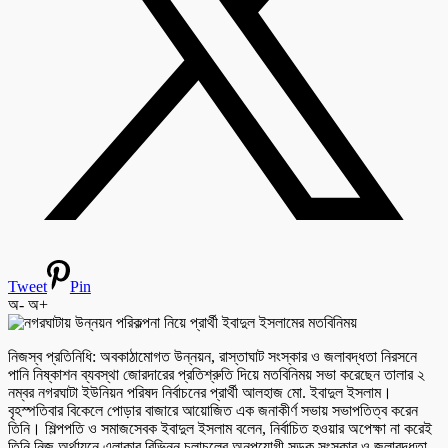
Tweet
Pin
অ-
অ+
নিজস্ব প্রতিনিধি: অবকাঠামোগত উন্নয়ন, রাস্তাঘাট সংস্কার ও জলাবদ্ধতা নিরসনে
পানি নিষ্কাশন ব্যবস্থা জোরদারের প্রতিশ্রুতি দিয়ে মতবিনিময় সভা করেছেন তালার ২
নম্বর নগরঘাটা ইউনিয়ন পরিষদ নির্বাচনের প্রার্থী আলহাজ মো. ইবাদুল ইসলাম।
বৃহস্পতিবার বিকেলে পোড়ার বাজারে আয়োজিত এক জনাকীর্ণ সভায় সভাপতিত্ব করেন
তিনি। শিল্পপতি ও সমাজসেবক ইবাদুল ইসলাম বলেন, নির্বাচিত হওয়ার অপেক্ষা না করেই
তিনি নিজ অর্থায়নে এলাকার বিভিন্ন চলাচলের অনুপযোগী সড়ক সংস্কার ও জলাবদ্ধতা