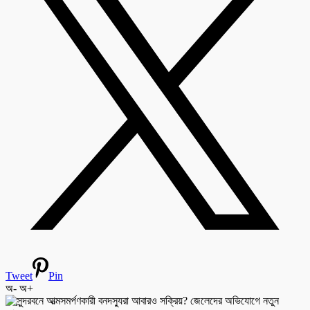
Tweet
Pin
অ-
অ+