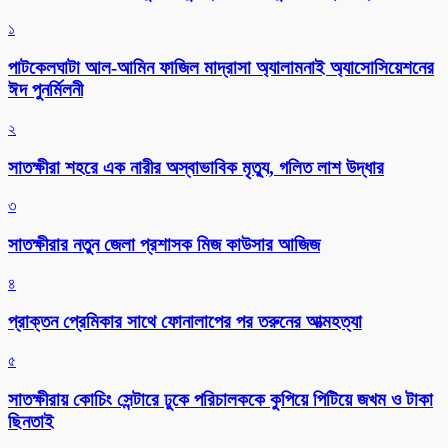
১
পাটকেলঘাটা আল-আমিন ফাজিল মাদ্রাসা অ্যালামনাই অ্যাসোসিয়েশনের
ঈদ পুনর্মিলনী
২
সাতক্ষীরা শহরে এক নারীর অস্বাভাবিক মৃত্যু, গলিত লাশ উদ্ধার
৩
সাতক্ষীরার নতুন জেলা প্রশাসক মিজ কাউসার আজিজ
৪
প্রাক্তন প্রেমিকার সাথে ফোনালাপের পর তরুনের আত্মহত্যা
৫
সাতক্ষীরায় কোচিং সেন্টারে ঢুকে পরিচালককে কুপিয়ে পিটিয়ে জখম ও টাকা
ছিনতাই