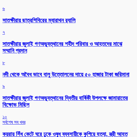
৬
সাতক্ষীরায় ছাত্রশিবিরের ম্যারাথন র‌্যালি
৭
সাতক্ষীরায় জুলাই গণঅভ্যুত্থানের শহীদ পরিবার ও আহতদের মাঝে
সম্মানি প্রদান
৮
নদী থেকে অবৈধ ভাবে বালু উত্তোলনের দায়ে ৫০ হাজার টাকা জরিমানা
৯
সাতক্ষীরায় জুলাই গণঅভ্যুত্থানের দ্বিতীয় বার্ষিকী উপলক্ষে জামায়াতের
বিক্ষোভ মিছিল
১০
সর্বশেষ সব খবর
কয়রায় সিঁধ কেটে ঘরে ঢুকে ওষুধ ব্যবসায়ীকে কুপিয়ে হত্যা, স্ত্রী আহত