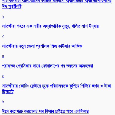
পাটকেলঘাটা আল-আমিন ফাজিল মাদ্রাসা অ্যালামনাই অ্যাসোসিয়েশনের
ঈদ পুনর্মিলনী
২
সাতক্ষীরা শহরে এক নারীর অস্বাভাবিক মৃত্যু, গলিত লাশ উদ্ধার
৩
সাতক্ষীরার নতুন জেলা প্রশাসক মিজ কাউসার আজিজ
৪
প্রাক্তন প্রেমিকার সাথে ফোনালাপের পর তরুনের আত্মহত্যা
৫
সাতক্ষীরায় কোচিং সেন্টারে ঢুকে পরিচালককে কুপিয়ে পিটিয়ে জখম ও টাকা
ছিনতাই
৬
ঈদে কত খরচ করলেন? সব হিসাব চাইতে পারে এনবিআর