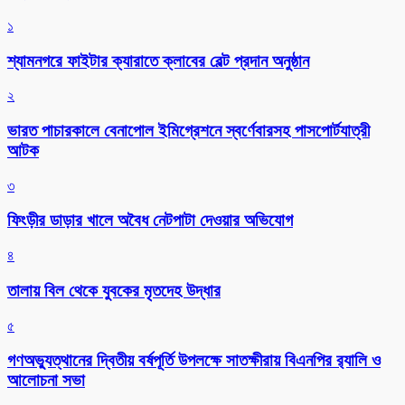
১
শ্যামনগরে ফাইটার ক্যারাতে ক্লাবের বেল্ট প্রদান অনুষ্ঠান
২
ভারত পাচারকালে বেনাপোল ইমিগ্রেশনে স্বর্ণেবারসহ পাসপোর্টযাত্রী
আটক
৩
ফিংড়ীর ডাড়ার খালে অবৈধ নেটপাটা দেওয়ার অভিযোগ
৪
তালায় বিল থেকে যুবকের মৃতদেহ উদ্ধার
৫
গণঅভ্যুত্থানের দ্বিতীয় বর্ষপূর্তি উপলক্ষে সাতক্ষীরায় বিএনপির র‌্যালি ও
আলোচনা সভা