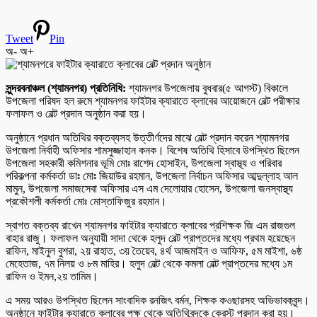
Tweet
Pin
অ-
অ+
সুন্দরবনাঞ্চল (শ্যামনগর) প্রতিনিধি:
শ্যামনগর উপজেলায় বুধবার(৫ আগস্ট) বিকালে
উপজেলা পরিষদ হল রুমে শ্যামনগর ফাইটার ক্যারাতে ক্লাবের আয়োজনে বেল্ট পরীক্ষার
ফলাফল ও বেল্ট প্রদান অনুষ্ঠান করা হয়।
অনুষ্ঠানে প্রধান অতিথির বক্তব্যসহ উত্তীর্ণদের মাঝে বেল্ট প্রদান করেন শ্যামনগর
উপজেলা নির্বাহী অফিসার শামসুজ্জাহান কনক। বিশেষ অতিথি হিসাবে উপস্থিত ছিলেন
উপজেলা সহকারী কমিশনার ভূমি মোঃ রাশেদ হোসাইন, উপজেলা স্বাস্থ্য ও পরিবার
পরিকল্পনা কর্মকর্তা ডাঃ মোঃ জিয়াউর রহমান, উপজেলা নির্বাচন অফিসার আব্দুল্লাহ আল
মামুন, উপজেলা সমাজসেবা অফিসার এস এম দেলোয়ার হোসেন, উপজেলা জনস্বাস্থ্য
প্রকৌশলী কর্মকর্তা মোঃ মোস্তাফিজুর রহমান।
স্বাগত বক্তব্য রাখেন শ্যামনগর ফাইটার ক্যারাতে ক্লাবের প্রশিক্ষক জি এম রাজগুল
বাহার রাজু। ফলাফল অনুযায়ী সাদা থেকে হলুদ বেল্ট প্রাপ্তদের মধ্যে প্রথম হয়েছেন
রাফিন, মাইনুল বুশরা, ২য় রাহাত, ৩য় তৈয়েব, ৪র্থ আজমাইন ও আফিফ, ৫ম মাইশা, ৬ষ্ঠ
মেহেতাজ, ৭ম নিলয় ও ৮ম মাহির। হলুদ বেল্ট থেকে কমলা বেল্ট প্রাপ্তদের মধ্যে ১ম
রাফিন ও ইমন,২য় তামিম।
এ সময় আরও উপস্থিত ছিলেন সাংবাদিক রনজিৎ বর্মন, শিক্ষক কওছারসহ অভিভাবকবৃন্দ।
অনুষ্ঠানে ফাইটার ক্যারাতে ক্লাবের পক্ষ থেকে অতিথিবৃন্দকে ক্রেস্ট প্রদান করা হয়।