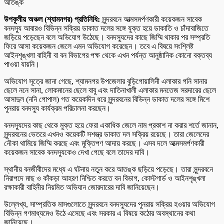
উপকূলীয় অঞ্চল (শ্যামনগর) প্রতিনিধি:
সুন্দরবনে আত্মসমর্পণকারী কয়েকজন সাবেক
বনদস্যু আবারও বিভিন্ন সক্রিয় ডাকাত দলের সঙ্গে যুক্ত হয়ে ডাকাতি ও চাঁদাবাজিতে
জড়িয়ে পড়েছেন বলে অভিযোগ উঠেছে। বনদস্যুদের কাছে জিম্মি থাকার পর সম্প্রতি
ফিরে আসা কয়েকজন জেলে এমন অভিযোগ করেছেন। তবে এ বিষয়ে সংশ্লিষ্ট
আইনশৃঙ্খলা বাহিনী বা বন বিভাগের পক্ষ থেকে এখন পর্যন্ত আনুষ্ঠানিক কোনো বক্তব্য
পাওয়া যায়নি।
অভিযোগ সূত্রে জানা গেছে, শ্যামনগর উপজেলার বুড়িগোয়ালিনী এলাকার গনি সানার
ছেলে ননে সানা, লোকমানের ছেলে বাবু এবং দাতিনাখালী এলাকার মনতেজ সরদারের ছেলে
আসাদুল (ননি গোপাল) গত কয়েকদিন ধরে সুন্দরবনের বিভিন্ন ডাকাত দলের সঙ্গে মিশে
পুনরায় বনদস্যু কার্যক্রম পরিচালনা করছেন।
বনদস্যুদের কাছ থেকে মুক্ত হয়ে ফেরা একাধিক জেলে নাম প্রকাশ না করার শর্তে জানান,
সুন্দরবনের ভেতরে এখনও কয়েকটি সশস্ত্র ডাকাত দল সক্রিয় রয়েছে। তারা জেলেদের
নৌকা থামিয়ে জিম্মি করছে এবং মুক্তিপণ আদায় করছে। এসব দলে আত্মসমর্পণকারী
কয়েকজন সাবেক বনদস্যুকেও দেখা গেছে বলে তাদের দাবি।
স্থানীয় বনজীবীদের মধ্যে এ ঘটনায় নতুন করে আতঙ্ক ছড়িয়ে পড়েছে। তারা সুন্দরবনে
নিরাপদে মাছ ও কাঁকড়া আহরণ নিশ্চিত করতে বন বিভাগ, কোস্টগার্ড ও আইনশৃঙ্খলা
রক্ষাকারী বাহিনীর নিয়মিত অভিযান জোরদারের দাবি জানিয়েছেন।
উল্লেখ্য, সাম্প্রতিক মাসগুলোতে সুন্দরবনে বনদস্যুদের পুনরায় সক্রিয় হওয়ার অভিযোগ
বিভিন্ন গণমাধ্যমেও উঠে এসেছে এবং সরকার এ বিষয়ে কঠোর অবস্থানের কথা
জানিয়েছে।