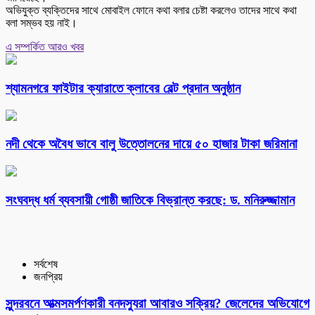
অভিযুক্ত ব্যক্তিদের সাথে মোবাইল ফোনে কথা বলার চেষ্টা করলেও তাদের সাথে কথা
বলা সম্ভব হয় নাই।
এ সম্পর্কিত আরও খবর
শ্যামনগরে ফাইটার ক্যারাতে ক্লাবের বেল্ট প্রদান অনুষ্ঠান
নদী থেকে অবৈধ ভাবে বালু উত্তোলনের দায়ে ৫০ হাজার টাকা জরিমানা
সংঘবদ্ধ ধর্ম ব্যবসায়ী গোষ্ঠী জাতিকে বিভ্রান্ত করছে: ড. মনিরুজ্জামান
সর্বশেষ
জনপ্রিয়
সুন্দরবনে আত্মসমর্পণকারী বনদস্যুরা আবারও সক্রিয়? জেলেদের অভিযোগে