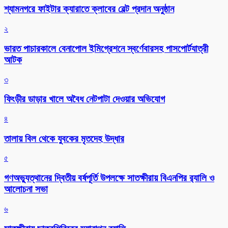
শ্যামনগরে ফাইটার ক্যারাতে ক্লাবের বেল্ট প্রদান অনুষ্ঠান
২
ভারত পাচারকালে বেনাপোল ইমিগ্রেশনে স্বর্ণেবারসহ পাসপোর্টযাত্রী
আটক
৩
ফিংড়ীর ডাড়ার খালে অবৈধ নেটপাটা দেওয়ার অভিযোগ
৪
তালায় বিল থেকে যুবকের মৃতদেহ উদ্ধার
৫
গণঅভ্যুত্থানের দ্বিতীয় বর্ষপূর্তি উপলক্ষে সাতক্ষীরায় বিএনপির র‌্যালি ও
আলোচনা সভা
৬