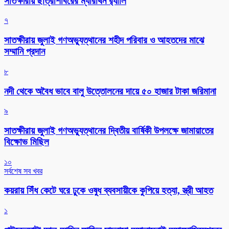
সাতক্ষীরায় ছাত্রশিবিরের ম্যারাথন র‌্যালি
৭
সাতক্ষীরায় জুলাই গণঅভ্যুত্থানের শহীদ পরিবার ও আহতদের মাঝে
সম্মানি প্রদান
৮
নদী থেকে অবৈধ ভাবে বালু উত্তোলনের দায়ে ৫০ হাজার টাকা জরিমানা
৯
সাতক্ষীরায় জুলাই গণঅভ্যুত্থানের দ্বিতীয় বার্ষিকী উপলক্ষে জামায়াতের
বিক্ষোভ মিছিল
১০
সর্বশেষ সব খবর
কয়রায় সিঁধ কেটে ঘরে ঢুকে ওষুধ ব্যবসায়ীকে কুপিয়ে হত্যা, স্ত্রী আহত
১