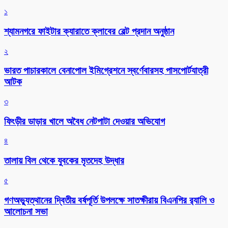
১
শ্যামনগরে ফাইটার ক্যারাতে ক্লাবের বেল্ট প্রদান অনুষ্ঠান
২
ভারত পাচারকালে বেনাপোল ইমিগ্রেশনে স্বর্ণেবারসহ পাসপোর্টযাত্রী
আটক
৩
ফিংড়ীর ডাড়ার খালে অবৈধ নেটপাটা দেওয়ার অভিযোগ
৪
তালায় বিল থেকে যুবকের মৃতদেহ উদ্ধার
৫
গণঅভ্যুত্থানের দ্বিতীয় বর্ষপূর্তি উপলক্ষে সাতক্ষীরায় বিএনপির র‌্যালি ও
আলোচনা সভা