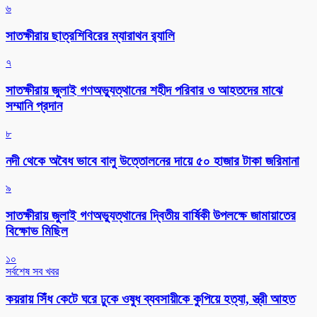
৬
সাতক্ষীরায় ছাত্রশিবিরের ম্যারাথন র‌্যালি
৭
সাতক্ষীরায় জুলাই গণঅভ্যুত্থানের শহীদ পরিবার ও আহতদের মাঝে
সম্মানি প্রদান
৮
নদী থেকে অবৈধ ভাবে বালু উত্তোলনের দায়ে ৫০ হাজার টাকা জরিমানা
৯
সাতক্ষীরায় জুলাই গণঅভ্যুত্থানের দ্বিতীয় বার্ষিকী উপলক্ষে জামায়াতের
বিক্ষোভ মিছিল
১০
সর্বশেষ সব খবর
কয়রায় সিঁধ কেটে ঘরে ঢুকে ওষুধ ব্যবসায়ীকে কুপিয়ে হত্যা, স্ত্রী আহত