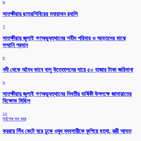
৬
সাতক্ষীরায় ছাত্রশিবিরের ম্যারাথন র‌্যালি
৭
সাতক্ষীরায় জুলাই গণঅভ্যুত্থানের শহীদ পরিবার ও আহতদের মাঝে
সম্মানি প্রদান
৮
নদী থেকে অবৈধ ভাবে বালু উত্তোলনের দায়ে ৫০ হাজার টাকা জরিমানা
৯
সাতক্ষীরায় জুলাই গণঅভ্যুত্থানের দ্বিতীয় বার্ষিকী উপলক্ষে জামায়াতের
বিক্ষোভ মিছিল
১০
সর্বশেষ সব খবর
কয়রায় সিঁধ কেটে ঘরে ঢুকে ওষুধ ব্যবসায়ীকে কুপিয়ে হত্যা, স্ত্রী আহত