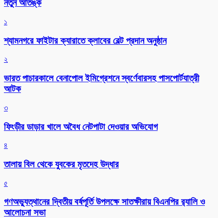
নতুন আতঙ্ক
১
শ্যামনগরে ফাইটার ক্যারাতে ক্লাবের বেল্ট প্রদান অনুষ্ঠান
২
ভারত পাচারকালে বেনাপোল ইমিগ্রেশনে স্বর্ণেবারসহ পাসপোর্টযাত্রী
আটক
৩
ফিংড়ীর ডাড়ার খালে অবৈধ নেটপাটা দেওয়ার অভিযোগ
৪
তালায় বিল থেকে যুবকের মৃতদেহ উদ্ধার
৫
গণঅভ্যুত্থানের দ্বিতীয় বর্ষপূর্তি উপলক্ষে সাতক্ষীরায় বিএনপির র‌্যালি ও
আলোচনা সভা