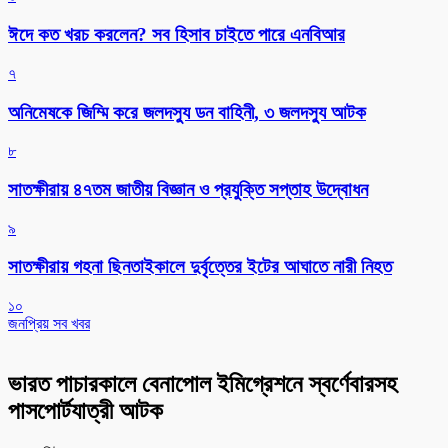
ঈদে কত খরচ করলেন? সব হিসাব চাইতে পারে এনবিআর
৭
অনিমেষকে জিম্মি করে জলদস্যু ডন বাহিনী, ৩ জলদস্যু আটক
৮
সাতক্ষীরায় ৪৭তম জাতীয় বিজ্ঞান ও প্রযুক্তি সপ্তাহ উদ্বোধন
৯
সাতক্ষীরায় গহনা ছিনতাইকালে দুর্বৃত্তের ইটের আঘাতে নারী নিহত
১০
জনপ্রিয় সব খবর
ভারত পাচারকালে বেনাপোল ইমিগ্রেশনে স্বর্ণেবারসহ
পাসপোর্টযাত্রী আটক