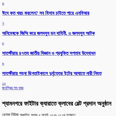
৬
ঈদে কত খরচ করলেন? সব হিসাব চাইতে পারে এনবিআর
৭
অনিমেষকে জিম্মি করে জলদস্যু ডন বাহিনী, ৩ জলদস্যু আটক
৮
সাতক্ষীরায় ৪৭তম জাতীয় বিজ্ঞান ও প্রযুক্তি সপ্তাহ উদ্বোধন
৯
সাতক্ষীরায় গহনা ছিনতাইকালে দুর্বৃত্তের ইটের আঘাতে নারী নিহত
১০
জনপ্রিয় সব খবর
শ্যামনগরে ফাইটার ক্যারাতে ক্লাবের বেল্ট প্রদান অনুষ্ঠান
ডেস্ক নিউজ
প্রকাশিত: বুধবার, ৫ আগস্ট, ২০২৬, ১১:৩৪ অপরাহ্ণ