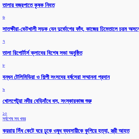
তালায় বজ্রপাতে কৃষক নিহত
৬
সাতক্ষীরা-ভেটখালী সড়ক যেন দুর্ভোগের ফাঁদ, কাজের ঢিমেতালে চরম অসন
৭
‎তালা রিপোর্টার্স ক্লাবের বিশেষ সভা অনুষ্ঠিত
৮
বন্ধন টেলিমিডিয়া ও শিল্পী সংসদের বর্ষসেরা সম্মাননা প্রদান
৯
খোলপেটুয়া নদীর বেড়িবাঁধে ধস, সংস্কারকাজ শুরু
১০
সর্বশেষ সব খবর
কয়রায় সিঁধ কেটে ঘরে ঢুকে ওষুধ ব্যবসায়ীকে কুপিয়ে হত্যা, স্ত্রী আহত