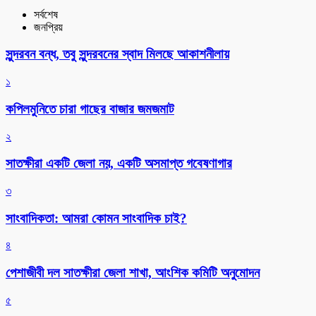
সর্বশেষ
জনপ্রিয়
সুন্দরবন বন্ধ, তবু সুন্দরবনের স্বাদ মিলছে আকাশনীলায়
১
কপিলমুনিতে চারা গাছের বাজার জমজমাট
২
সাতক্ষীরা একটি জেলা নয়, একটি অসমাপ্ত গবেষণাগার
৩
সাংবাদিকতা: আমরা কোমন সাংবাদিক চাই?
৪
পেশাজীবী দল সাতক্ষীরা জেলা শাখা, আংশিক কমিটি অনুমোদন
৫