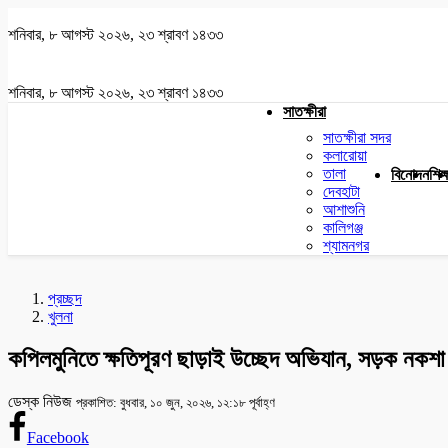
শনিবার, ৮ আগস্ট ২০২৬, ২৩ শ্রাবণ ১৪৩৩
শনিবার, ৮ আগস্ট ২০২৬, ২৩ শ্রাবণ ১৪৩৩
সাতক্ষীরা
সাতক্ষীরা সদর
কলারোয়া
তালা
বিনোদন
শিক্
দেবহাটা
আশাশুনি
কালিগঞ্জ
শ্যামনগর
প্রচ্ছদ
খুলনা
কপিলমুনিতে ক্ষতিপূরণ ছাড়াই উচ্ছেদ অভিযান, সড়ক নকশা
ডেস্ক নিউজ
প্রকাশিত: বুধবার, ১০ জুন, ২০২৬, ১২:১৮ পূর্বাহ্ণ
Facebook