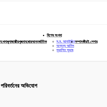
বিশেষ সংখ্যা
স.ম. আলাউদ্দিন
ষা
খেলাধুলা
জাতীয়
খুলনা
যশোর
আন্তর্জাতিক
সম্পাদকীয়
ই-পেপার
অন্যন্য আনিস
সুভাশিত সুভাষ
 পরিবর্তনের অভিযোগ