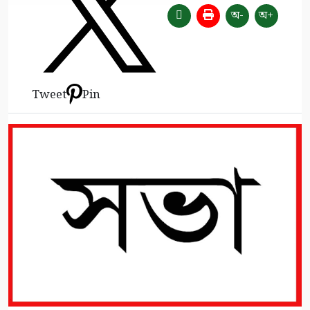
অ-
অ+
Tweet
Pin