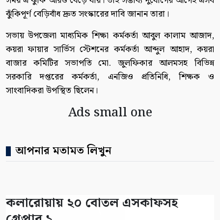
সময় এ ঝুঁকি আরও বেড়ে যায়। তাই সম্ভাব্য দুর্যোগের আগেই এসব
ঝুঁকিপূর্ণ বেড়িবাঁধ দ্রুত সংস্কারের দাবি জানান তারা।
সভায় উপজেলা মাধ্যমিক শিক্ষা কর্মকর্তা আবুল কালাম আজাদ,
কয়রা ফায়ার সার্ভিস স্টেশনের কর্মকর্তা আব্দুল আহাদ, কয়রা
বাজার কমিটির সভাপতি মো. জুলফিকার আলমসহ বিভিন্ন
সরকারি দপ্তরের কর্মকর্তা, এনজিও প্রতিনিধি, শিক্ষক ও
সাংবাদিকরা উপস্থিত ছিলেন।
Ads small one
আপনার মতামত লিখুন
কলারোয়ায় ২০ বোতল এসকাফসহ
গ্রেপ্তার ১