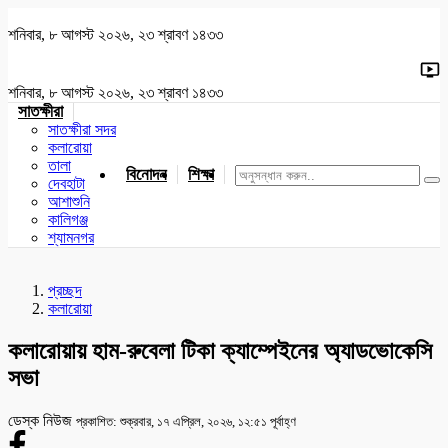
শনিবার, ৮ আগস্ট ২০২৬, ২৩ শ্রাবণ ১৪৩৩
শনিবার, ৮ আগস্ট ২০২৬, ২৩ শ্রাবণ ১৪৩৩
সাতক্ষীরা
সাতক্ষীরা সদর
কলারোয়া
তালা
বিনোদন
শিক্ষা
খেলাধুলা
জাতীয়
খুলনা
যশোর
দেবহাটা
আশাশুনি
কালিগঞ্জ
শ্যামনগর
প্রচ্ছদ
কলারোয়া
কলারোয়ায় হাম-রুবেলা টিকা ক্যাম্পেইনের অ্যাডভোকেসি
সভা
ডেস্ক নিউজ
প্রকাশিত: শুক্রবার, ১৭ এপ্রিল, ২০২৬, ১২:৫১ পূর্বাহ্ণ