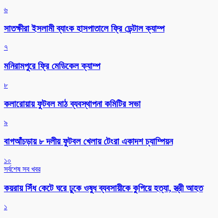
৬
সাতক্ষীরা ইসলামী ব্যাংক হাসপাতালে ফ্রি ডেন্টাল ক্যাম্প
৭
মনিরামপুরে ফ্রি মেডিকেল ক্যাম্প
৮
কলারোয়ায় ফুটবল মাঠ ব্যবস্থাপনা কমিটির সভা
৯
বাগআঁচড়ায় ৮ দলীয় ফুটবল খেলায় টেংরা একাদশ চ্যাম্পিয়ন
১০
সর্বশেষ সব খবর
কয়রায় সিঁধ কেটে ঘরে ঢুকে ওষুধ ব্যবসায়ীকে কুপিয়ে হত্যা, স্ত্রী আহত
১