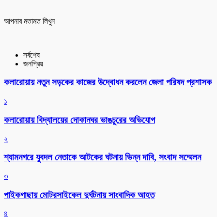
আপনার মতামত লিখুন
সর্বশেষ
জনপ্রিয়
কলারোয়ায় নতুন সড়কের কাজের উদ্বোধন করলেন জেলা পরিষদ প্রশাসক
১
কলারোয়ায় বিদ্যালয়ের দোকানঘর ভাঙচুরের অভিযোগ
২
শ্যামনগরে যুবদল নেতাকে আটকের ঘটনায় ভিন্ন দাবি, সংবাদ সম্মেলন
৩
পাইকগাছায় মোটরসাইকেল দুর্ঘটনায় সাংবাদিক আহত
৪