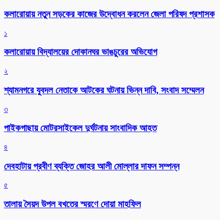
কলারোয়ায় নতুন সড়কের কাজের উদ্বোধন করলেন জেলা পরিষদ প্রশাসক
১
কলারোয়ায় বিদ্যালয়ের দোকানঘর ভাঙচুরের অভিযোগ
২
শ্যামনগরে যুবদল নেতাকে আটকের ঘটনায় ভিন্ন দাবি, সংবাদ সম্মেলন
৩
পাইকগাছায় মোটরসাইকেল দুর্ঘটনায় সাংবাদিক আহত
৪
দেবহাটায় প্রবীণ ব্যক্তি জোহর আলী মোল্লার দাফন সম্পন্ন
৫
তালায় সৈয়দ উপল বখতের স্মরণে দোয়া মাহফিল