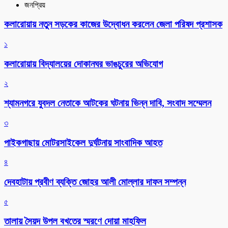
জনপ্রিয়
কলারোয়ায় নতুন সড়কের কাজের উদ্বোধন করলেন জেলা পরিষদ প্রশাসক
১
কলারোয়ায় বিদ্যালয়ের দোকানঘর ভাঙচুরের অভিযোগ
২
শ্যামনগরে যুবদল নেতাকে আটকের ঘটনায় ভিন্ন দাবি, সংবাদ সম্মেলন
৩
পাইকগাছায় মোটরসাইকেল দুর্ঘটনায় সাংবাদিক আহত
৪
দেবহাটায় প্রবীণ ব্যক্তি জোহর আলী মোল্লার দাফন সম্পন্ন
৫
তালায় সৈয়দ উপল বখতের স্মরণে দোয়া মাহফিল