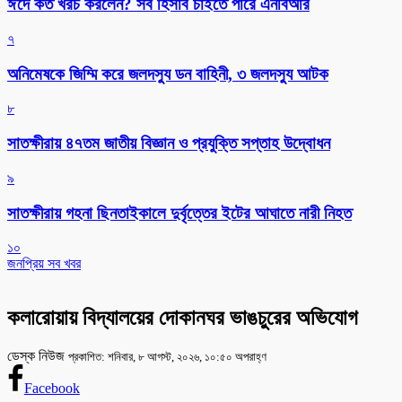
ঈদে কত খরচ করলেন? সব হিসাব চাইতে পারে এনবিআর
৭
অনিমেষকে জিম্মি করে জলদস্যু ডন বাহিনী, ৩ জলদস্যু আটক
৮
সাতক্ষীরায় ৪৭তম জাতীয় বিজ্ঞান ও প্রযুক্তি সপ্তাহ উদ্বোধন
৯
সাতক্ষীরায় গহনা ছিনতাইকালে দুর্বৃত্তের ইটের আঘাতে নারী নিহত
১০
জনপ্রিয় সব খবর
কলারোয়ায় বিদ্যালয়ের দোকানঘর ভাঙচুরের অভিযোগ
ডেস্ক নিউজ
প্রকাশিত: শনিবার, ৮ আগস্ট, ২০২৬, ১০:৫০ অপরাহ্ণ
Facebook