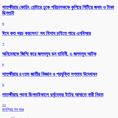
সাতক্ষীরায় কোচিং সেন্টারে ঢুকে পরিচালককে কুপিয়ে পিটিয়ে জখম ও টাকা
ছিনতাই
৬
ঈদে কত খরচ করলেন? সব হিসাব চাইতে পারে এনবিআর
৭
অনিমেষকে জিম্মি করে জলদস্যু ডন বাহিনী, ৩ জলদস্যু আটক
৮
সাতক্ষীরায় ৪৭তম জাতীয় বিজ্ঞান ও প্রযুক্তি সপ্তাহ উদ্বোধন
৯
সাতক্ষীরায় গহনা ছিনতাইকালে দুর্বৃত্তের ইটের আঘাতে নারী নিহত
১০
জনপ্রিয় সব খবর