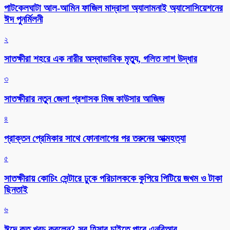
পাটকেলঘাটা আল-আমিন ফাজিল মাদ্রাসা অ্যালামনাই অ্যাসোসিয়েশনের
ঈদ পুনর্মিলনী
২
সাতক্ষীরা শহরে এক নারীর অস্বাভাবিক মৃত্যু, গলিত লাশ উদ্ধার
৩
সাতক্ষীরার নতুন জেলা প্রশাসক মিজ কাউসার আজিজ
৪
প্রাক্তন প্রেমিকার সাথে ফোনালাপের পর তরুনের আত্মহত্যা
৫
সাতক্ষীরায় কোচিং সেন্টারে ঢুকে পরিচালককে কুপিয়ে পিটিয়ে জখম ও টাকা
ছিনতাই
৬
ঈদে কত খরচ করলেন? সব হিসাব চাইতে পারে এনবিআর