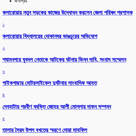
জনপ্রিয়
কলারোয়ায় নতুন সড়কের কাজের উদ্বোধন করলেন জেলা পরিষদ প্রশাসক
১
কলারোয়ায় বিদ্যালয়ের দোকানঘর ভাঙচুরের অভিযোগ
২
শ্যামনগরে যুবদল নেতাকে আটকের ঘটনায় ভিন্ন দাবি, সংবাদ সম্মেলন
৩
পাইকগাছায় মোটরসাইকেল দুর্ঘটনায় সাংবাদিক আহত
৪
দেবহাটায় প্রবীণ ব্যক্তি জোহর আলী মোল্লার দাফন সম্পন্ন
৫
তালায় সৈয়দ উপল বখতের স্মরণে দোয়া মাহফিল