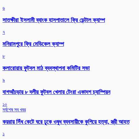
৬
সাতক্ষীরা ইসলামী ব্যাংক হাসপাতালে ফ্রি ডেন্টাল ক্যাম্প
৭
মনিরামপুরে ফ্রি মেডিকেল ক্যাম্প
৮
কলারোয়ায় ফুটবল মাঠ ব্যবস্থাপনা কমিটির সভা
৯
বাগআঁচড়ায় ৮ দলীয় ফুটবল খেলায় টেংরা একাদশ চ্যাম্পিয়ন
১০
সর্বশেষ সব খবর
কয়রায় সিঁধ কেটে ঘরে ঢুকে ওষুধ ব্যবসায়ীকে কুপিয়ে হত্যা, স্ত্রী আহত
১