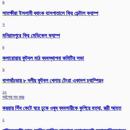
৬
সাতক্ষীরা ইসলামী ব্যাংক হাসপাতালে ফ্রি ডেন্টাল ক্যাম্প
৭
মনিরামপুরে ফ্রি মেডিকেল ক্যাম্প
৮
কলারোয়ায় ফুটবল মাঠ ব্যবস্থাপনা কমিটির সভা
৯
বাগআঁচড়ায় ৮ দলীয় ফুটবল খেলায় টেংরা একাদশ চ্যাম্পিয়ন
১০
সর্বশেষ সব খবর
কয়রায় সিঁধ কেটে ঘরে ঢুকে ওষুধ ব্যবসায়ীকে কুপিয়ে হত্যা, স্ত্রী আহত
১