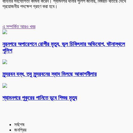
বাহিনীর সহযোগিতা কামনা করেন। শ্যামনগর থানার পুলিশ জানায়, বিষয়টি খতিয়ে দেখে
প্রয়োজনীয় পদক্ষেপ গ্রহণ করা হবে।
এ সম্পর্কিত আরও খবর
নুরনগরে অপারেশনে রোগীর মৃত্যু, ভুল চিকিৎসার অভিযোগ, ঘটনাস্থলে
পুলিশ
সুন্দরবন বন্ধ, তবু সুন্দরবনের স্বাদ মিলছে আকাশনীলায়
শ্যামনগরে পুকুরের পানিতে ডুবে শিশুর মৃত্যু
সর্বশেষ
জনপ্রিয়