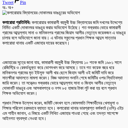
Tweet
Pin
অ-
অ+
কলারোয়া প্রতিনিধি:
কলারোয়ার কামারালী বহুমুখী উচ্চ বিদ্যালয়ের জমি দখলের উদ্দেশ্যে
নির্মিত একটি দোকানঘর ভাঙচুর করার অভিযোগ উঠেছে। গত শুক্রবার ভোরে কামারালী
গ্রামের আব্দুল্লাহ সানা ও মানিকনগর গ্রামের জিয়াদ আলীর নেতৃত্বে কয়েকজন এ ভাঙচুর
চালায় বলে অভিযোগে জানা যায়। এ ঘটনায় স্কুলের প্রধান শিক্ষক আব্দুস সাত্তার
কলারোয়া থানায় একটি এজাহার দায়ের করেছেন।
এজাহারের সূত্রে জানা যায়, কামারালী বহুমুখী উচ্চ বিদ্যালয় ১০ শতক জমি ১৯৮১ সালে
রেজিস্ট্রি ও রেকর্ডভুক্ত করে ভোগদখল করে আসছে। তবে গত কয়েক বছর ধরে
মানিকনগর গ্রামের মৃত ইউসুফ আলী খার ছেলে জিহাদ আলী ওই জমিটি দাবি করে
সাতক্ষীরা আদালতে মামলা করেন। বিজ্ঞ আদালত শুনানি শেষে জমিটির ওপর স্থিতিবস্থা
জারি করেন। তা সত্ত্বেও শুক্রবার ভোরে আব্দুল্লাহ সানা ও জিহাদ আলীর নেতৃত্বে
দোকানটি ভাঙচুর এবং আসবাবপত্র ও নগদ ৮৫ হাজার টাকা লুট করা হয় বলে প্রধান
শিক্ষক অভিযোগ করেন।
প্রধান শিক্ষক উল্লেখ করেন, জমিটি বেদখল হলে কোমলমতি শিক্ষার্থীদের খেলাধুলা ও
শিক্ষার পরিবেশ চরমভাবে ব্যাহত হবে। কলারোয়া থানার ভারপ্রাপ্ত কর্মকর্তা (ওসি) এইচ
এম শাহীন জানান, এ বিষয়ে একটি লিখিত এজাহার পাওয়া গেছে এবং তদন্ত সাপেক্ষে
আইনগত ব্যবস্থা নেওয়া হবে।