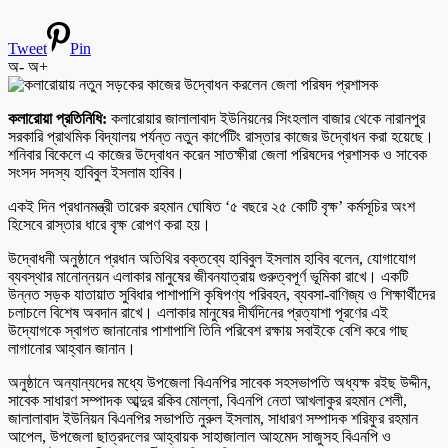
Tweet
Pin
অ-
অ+
কলারোয়া প্রতিনিধি:
কলারোয়ার জালালাবাদ ইউনিয়নের সিংহলাল বাজার থেকে নারানপুর
সরকারি প্রাথমিক বিদ্যালয় পর্যন্ত নতুন কার্পেটিং রাস্তার কাজের উদ্বোধন করা হয়েছে।
শনিবার বিকেলে এ কাজের উদ্বোধন করেন সাতক্ষীরা জেলা পরিষদের প্রশাসক ও সাবেক
সংসদ সদস্য হাবিবুল ইসলাম হাবিব।
একই দিন প্রধানমন্ত্রী তারেক রহমান ঘোষিত ‘৫ বছরে ২৫ কোটি বৃক্ষ’ কর্মসূচির অংশ
হিসেবে রাস্তার ধারে বৃক্ষ রোপণ করা হয়।
উদ্বোধনী অনুষ্ঠানে প্রধান অতিথির বক্তব্যে হাবিবুল ইসলাম হাবিব বলেন, যোগাযোগ
ব্যবস্থার মানোন্নয়ন এলাকার মানুষের জীবনযাত্রায় গুরুত্বপূর্ণ ভূমিকা রাখে। একটি
উন্নত সড়ক যাতায়াত সুবিধার পাশাপাশি কৃষিপণ্য পরিবহন, ব্যবসা-বাণিজ্য ও শিক্ষার্থীদের
চলাচলে বিশেষ অবদান রাখে। এলাকার মানুষের দীর্ঘদিনের প্রত্যাশা পূরণের এই
উদ্যোগকে স্বাগত জানানোর পাশাপাশি তিনি পরিবেশ রক্ষায় সবাইকে বেশি করে গাছ
লাগানোর আহ্বান জানান।
অনুষ্ঠানে অন্যান্যদের মধ্যে উপজেলা বিএনপির সাবেক সহসভাপতি অধ্যক্ষ রইছ উদ্দীন,
সাবেক সাধারণ সম্পাদক আব্দুর রকিব মোল্লা, বিএনপি নেতা আখলাকুর রহমান শেলী,
জালালাবাদ ইউনিয়ন বিএনপির সভাপতি নুরুল ইসলাম, সাধারণ সম্পাদক শরিফুর রহমান
আপেল, উপজেলা ছাত্রদলের আহ্বায়ক সাহাজালাল আহমেদ সাজুসহ বিএনপি ও