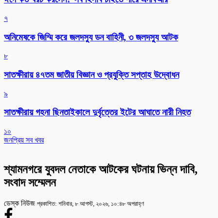
৭
অনিমেষকে জিম্মি করে জলদস্যু ডন বাহিনী, ৩ জলদস্যু আটক
৮
সাতক্ষীরায় ৪৭তম জাতীয় বিজ্ঞান ও প্রযুক্তি সপ্তাহ উদ্বোধন
৯
সাতক্ষীরায় গহনা ছিনতাইকালে দুর্বৃত্তের ইটের আঘাতে নারী নিহত
১০
জনপ্রিয় সব খবর
শ্যামনগরে যুবদল নেতাকে আটকের ঘটনায় ভিন্ন দাবি,
সংবাদ সম্মেলন
ডেস্ক নিউজ
প্রকাশিত: শনিবার, ৮ আগস্ট, ২০২৬, ১০:৪৮ অপরাহ্ণ