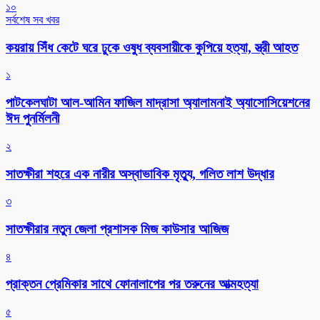
১০
সর্বশেষ সব খবর
কয়রায় সিঁধ কেটে ঘরে ঢুকে ওষুধ ব্যবসায়ীকে কুপিয়ে হত্যা, স্ত্রী আহত
১
পাটকেলঘাটা আল-আমিন ফাজিল মাদ্রাসা অ্যালামনাই অ্যাসোসিয়েশনের
ঈদ পুনর্মিলনী
২
সাতক্ষীরা শহরে এক নারীর অস্বাভাবিক মৃত্যু, গলিত লাশ উদ্ধার
৩
সাতক্ষীরার নতুন জেলা প্রশাসক মিজ কাউসার আজিজ
৪
প্রাক্তন প্রেমিকার সাথে ফোনালাপের পর তরুনের আত্মহত্যা
৫