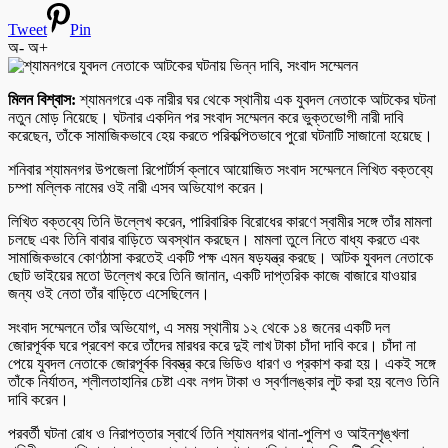
Tweet
Pin
অ-
অ+
মিলন বিশ্বাস:
শ্যামনগরে এক নারীর ঘর থেকে স্থানীয় এক যুবদল নেতাকে আটকের ঘটনা
নতুন মোড় নিয়েছে। ঘটনার একদিন পর সংবাদ সম্মেলন করে ভুক্তভোগী নারী দাবি
করেছেন, তাঁকে সামাজিকভাবে হেয় করতে পরিকল্পিতভাবে পুরো ঘটনাটি সাজানো হয়েছে।
শনিবার শ্যামনগর উপজেলা রিপোর্টার্স ক্লাবে আয়োজিত সংবাদ সম্মেলনে লিখিত বক্তব্যে
চম্পা মল্লিক নামের ওই নারী এসব অভিযোগ করেন।
লিখিত বক্তব্যে তিনি উল্লেখ করেন, পারিবারিক বিরোধের কারণে স্বামীর সঙ্গে তাঁর মামলা
চলছে এবং তিনি বাবার বাড়িতে অবস্থান করছেন। মামলা তুলে নিতে বাধ্য করতে এবং
সামাজিকভাবে কোণঠাসা করতেই একটি পক্ষ এমন ষড়যন্ত্র করছে। আটক যুবদল নেতাকে
ছোট ভাইয়ের মতো উল্লেখ করে তিনি জানান, একটি দাপ্তরিক কাজে বাজারে যাওয়ার
জন্য ওই নেতা তাঁর বাড়িতে এসেছিলেন।
সংবাদ সম্মেলনে তাঁর অভিযোগ, এ সময় স্থানীয় ১২ থেকে ১৪ জনের একটি দল
জোরপূর্বক ঘরে প্রবেশ করে তাঁদের মারধর করে দুই লাখ টাকা চাঁদা দাবি করে। চাঁদা না
পেয়ে যুবদল নেতাকে জোরপূর্বক বিবস্ত্র করে ভিডিও ধারণ ও প্রকাশ করা হয়। একই সঙ্গে
তাঁকে নির্যাতন, শ্লীলতাহানির চেষ্টা এবং নগদ টাকা ও স্বর্ণালঙ্কার লুট করা হয় বলেও তিনি
দাবি করেন।
পরবর্তী ঘটনা রোধ ও নিরাপত্তার স্বার্থে তিনি শ্যামনগর থানা-পুলিশ ও আইনশৃঙ্খলা