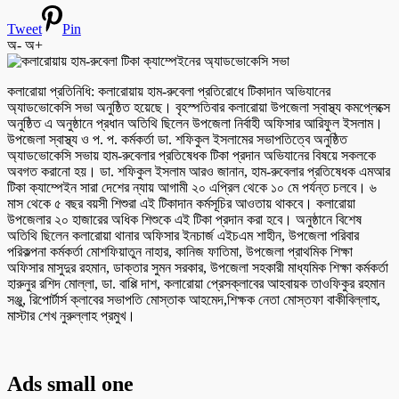
Tweet
Pin
অ-
অ+
কলারোয়া প্রতিনিধি: কলারোয়ায় হাম-রুবেলা প্রতিরোধে টিকাদান অভিযানের
অ্যাডভোকেসি সভা অনুষ্ঠিত হয়েছে। বৃহস্পতিবার কলারোয়া উপজেলা স্বাস্থ্য কমপ্লেক্সে
অনুষ্ঠিত এ অনুষ্ঠানে প্রধান অতিথি ছিলেন উপজেলা নির্বাহী অফিসার আরিফুল ইসলাম।
উপজেলা স্বাস্থ্য ও প. প. কর্মকর্তা ডা. শফিকুল ইসলামের সভাপতিত্বে অনুষ্ঠিত
অ্যাডভোকেসি সভায় হাম-রুবেলার প্রতিষেধক টিকা প্রদান অভিযানের বিষয়ে সকলকে
অবগত করানো হয়। ডা. শফিকুল ইসলাম আরও জানান, হাম-রুবেলার প্রতিষেধক এমআর
টিকা ক্যাম্পেইন সারা দেশের ন্যায় আগামী ২০ এপ্রিল থেকে ১০ মে পর্যন্ত চলবে। ৬
মাস থেকে ৫ বছর বয়সী শিশুরা এই টিকাদান কর্মসূচির আওতায় থাকবে। কলারোয়া
উপজেলার ২০ হাজারের অধিক শিশুকে এই টিকা প্রদান করা হবে। অনুষ্ঠানে বিশেষ
অতিথি ছিলেন কলারোয়া থানার অফিসার ইনচার্জ এইচএম শাহীন, উপজেলা পরিবার
পরিকল্পনা কর্মকর্তা মোশফিয়াতুন নাহার, কানিজ ফাতিমা, উপজেলা প্রাথমিক শিক্ষা
অফিসার মাসুদুর রহমান, ডাক্তার সুমন সরকার, উপজেলা সহকারী মাধ্যমিক শিক্ষা কর্মকর্তা
হারুনুর রশিদ মোল্লা, ডা. বাপ্পি দাশ, কলারোয়া প্রেসক্লাবের আহবায়ক তাওফিকুর রহমান
সঞ্জু, রিপোর্টার্স ক্লাবের সভাপতি মোস্তাক আহমেদ,শিক্ষক নেতা মোস্তফা বাকীবিল্লাহ,
মাস্টার শেখ নুরুল্লাহ প্রমুখ।
Ads small one