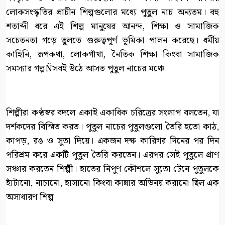
লোকসংস্কৃতির প্রাচীন শিল্পগুলোর মধ্যে পুতুল নাচ অন্যতম। বহু
শতাব্দী ধরে এই শিল্প মানুষের আনন্দ, শিক্ষা ও সামাজিক
সচেতনতা গড়ে তুলতে গুরুত্বপূর্ণ ভূমিকা পালন করেছে। ধর্মীয়
কাহিনি, রূপকথা, লোকগাঁথা, নৈতিক শিক্ষা কিংবা সামাজিক
সমস্যার গল্পÑসবই উঠে আসত পুতুল নাচের মঞ্চে।
শিল্পীরা কণ্ঠস্বর বদলে একাই একাধিক চরিত্রের সংলাপ বলতেন, যা
দর্শকদের বিস্মিত করত। পুতুল নাচের পুতুলগুলো তৈরি হতো কাঠ,
কাপড়, রঙ ও সুতা দিয়ে। একজন দক্ষ কারিগর দিনের পর দিন
পরিশ্রম করে একটি পুতুল তৈরি করতেন। এরপর সেই পুতুলে প্রাণ
সঞ্চার করতেন শিল্পী। হাতের নিপুণ কৌশলে সুতো টেনে পুতুলকে
হাঁটানো, নাচানো, হাসানো কিংবা কান্নার অভিনয় করানো ছিল এক
অসাধারণ শিল্প।