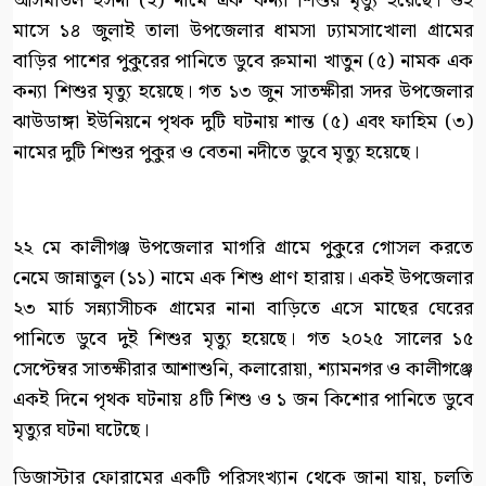
আসমাউল হুসনা (২) নামে এক কন্যা শিশুর মৃত্যু হয়েছে। ওই
মাসে ১৪ জুলাই তালা উপজেলার ধামসা ঢ্যামসাখোলা গ্রামের
বাড়ির পাশের পুকুরের পানিতে ডুবে রুমানা খাতুন (৫) নামক এক
কন্যা শিশুর মৃত্যু হয়েছে। গত ১৩ জুন সাতক্ষীরা সদর উপজেলার
ঝাউডাঙ্গা ইউনিয়নে পৃথক দুটি ঘটনায় শান্ত (৫) এবং ফাহিম (৩)
নামের দুটি শিশুর পুকুর ও বেতনা নদীতে ডুবে মৃত্যু হয়েছে।
২২ মে কালীগঞ্জ উপজেলার মাগরি গ্রামে পুকুরে গোসল করতে
নেমে জান্নাতুল (১১) নামে এক শিশু প্রাণ হারায়। একই উপজেলার
২৩ মার্চ সন্ন্যাসীচক গ্রামের নানা বাড়িতে এসে মাছের ঘেরের
পানিতে ডুবে দুই শিশুর মৃত্যু হয়েছে। গত ২০২৫ সালের ১৫
সেপ্টেম্বর সাতক্ষীরার আশাশুনি, কলারোয়া, শ্যামনগর ও কালীগঞ্জে
একই দিনে পৃথক ঘটনায় ৪টি শিশু ও ১ জন কিশোর পানিতে ডুবে
মৃত্যুর ঘটনা ঘটেছে।
ডিজাস্টার ফোরামের একটি পরিসংখ্যান থেকে জানা যায়, চলতি