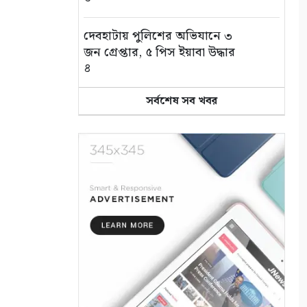
দেবহাটায় পুলিশের অভিযানে ৩
জন গ্রেপ্তার, ৫ পিস ইয়াবা উদ্ধার
৪
সর্বশেষ সব খবর
জন্মের পর থেকেই জটিলতায় ভুগছে
শিশু রায়য়ান, পাশে দাঁড়ালেন
আলফা
৫
সুন্দরবন বন্ধ, তবু সুন্দরবনের স্বাদ
মিলছে আকাশনীলায়
৬
কপিলমুনিতে চারা গাছের বাজার
জমজমাট
৭