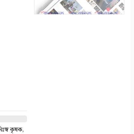
সাতক্ষীরা একটি জেলা নয়, একটি
অসমাপ্ত গবেষণাগার
৮
সাংবাদিকতা: আমরা কোমন
সাংবাদিক চাই?
৯
পেশাজীবী দল সাতক্ষীরা জেলা
শাখা, আংশিক কমিটি অনুমোদন
১০
িঃস্ব কৃষক,