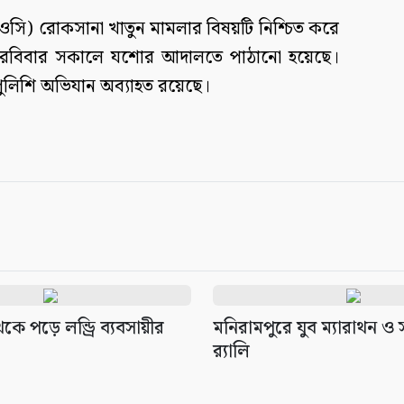
ওসি) রোকসানা খাতুন মামলার বিষয়টি নিশ্চিত করে
িকে রবিবার সকালে যশোর আদালতে পাঠানো হয়েছে।
 পুলিশি অভিযান অব্যাহত রয়েছে।
েকে পড়ে লন্ড্রি ব্যবসায়ীর
মনিরামপুরে যুব ম্যারাথন ও
র‌্যালি