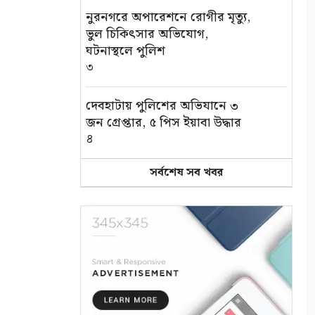
নুরনগরে অপারেশনে রোগীর মৃত্যু,
ভুল চিকিৎসার অভিযোগ,
ঘটনাস্থলে পুলিশ
৩
দেবহাটায় পুলিশের অভিযানে ৩
জন গ্রেপ্তার, ৫ পিস ইয়াবা উদ্ধার
৪
সর্বশেষ সব খবর
জন্মের পর থেকেই জটিলতায় ভুগছে
শিশু রায়য়ান, পাশে দাঁড়ালেন
আলফা
৫
সুন্দরবন বন্ধ, তবু সুন্দরবনের স্বাদ
মিলছে আকাশনীলায়
৬