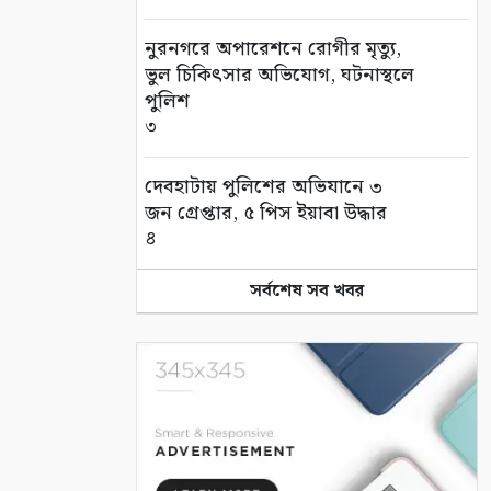
নুরনগরে অপারেশনে রোগীর মৃত্যু,
ভুল চিকিৎসার অভিযোগ, ঘটনাস্থলে
পুলিশ
৩
দেবহাটায় পুলিশের অভিযানে ৩
জন গ্রেপ্তার, ৫ পিস ইয়াবা উদ্ধার
৪
সর্বশেষ সব খবর
জন্মের পর থেকেই জটিলতায় ভুগছে
শিশু রায়য়ান, পাশে দাঁড়ালেন
আলফা
৫
সুন্দরবন বন্ধ, তবু সুন্দরবনের স্বাদ
মিলছে আকাশনীলায়
৬