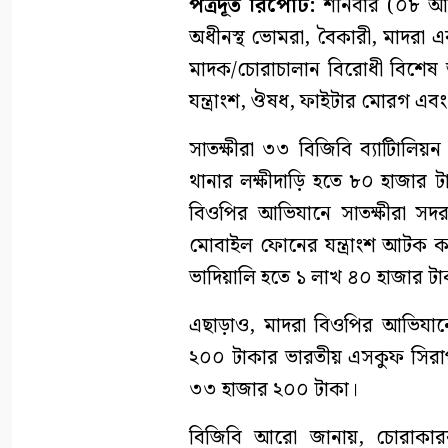
পত্রদূত রিপোর্ট:
শনিবার (০৮ আগস
অধীনস্থ ভোমরা, বৈকারী, মাদরা এব
মাদক/চোরাচালান বিরোধী বিশেষ
যন্ত্রাংশ, ঔষধ, ফাইটার মোরগ 
সাতক্ষীরা ৩৩ বিজিবি ব্যাটিালি
থানার লক্ষীদাড়ি হতে ৮০ হাজা
বিওপির আভিযানে সাতক্ষীরা সদ
মোবাইল ফোনের যন্ত্রাংশ আটক ক
ভাদিয়ালি হতে ১ লাখ ৪০ হাজার 
এছাড়াও, মাদরা বিওপির আভিযান
২০০ টাকার ভারতীয় এসকুফ সিরা
৩৩ হাজার ২০০ টাকা।
বিজিবি আরো জানায়, চোরাকারবার