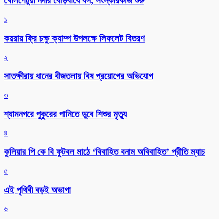
খোলপেটুয়া নদীর বেড়িবাঁধে ধস, সংস্কারকাজ শুরু
১
কয়রায় ফ্রি চক্ষু ক্যাম্প উপলক্ষে লিফলেট বিতরণ
২
সাতক্ষীরায় ধানের বীজতলায় বিষ প্রয়োগের অভিযোগ
৩
শ্যামনগরে পুকুরের পানিতে ডুবে শিশুর মৃত্যু
৪
কুলিয়ার পি কে বি ফুটবল মাঠে ‘বিবাহিত বনাম অবিবাহিত’ প্রীতি ম্যাচ
৫
এই পৃথিবী বড়ই অভাগা
৬