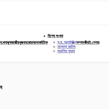
বিশেষ সংখ্যা
স.ম. আলাউদ্দিন
ষা
খেলাধুলা
জাতীয়
খুলনা
যশোর
আন্তর্জাতিক
সম্পাদকীয়
ই-পেপার
অন্যন্য আনিস
সুভাশিত সুভাষ
ধন