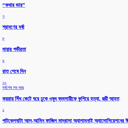
“কথার ভার”
৭
শ্রাবণের বর্ষা
৮
মায়ার গভীরতা
৯
রাত শেষে দিন
১০
সর্বশেষ সব খবর
কয়রায় সিঁধ কেটে ঘরে ঢুকে ওষুধ ব্যবসায়ীকে কুপিয়ে হত্যা, স্ত্রী আহত
১
পাটকেলঘাটা আল-আমিন ফাজিল মাদ্রাসা অ্যালামনাই অ্যাসোসিয়েশনের ঈদ 