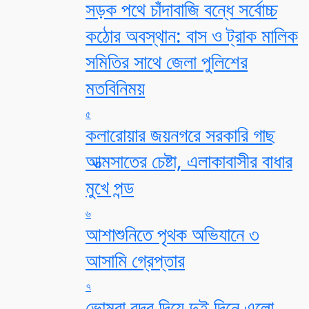
সড়ক পথে চাঁদাবাজি বন্ধে সর্বোচ্চ
কঠোর অবস্থান: বাস ও ট্রাক মালিক
সমিতির সাথে জেলা পুলিশের
মতবিনিময়
৫
কলারোয়ার জয়নগরে সরকারি গাছ
আত্মসাতের চেষ্টা, এলাকাবাসীর বাধার
মুখে পন্ড
৬
আশাশুনিতে পৃথক অভিযানে ৩
আসামি গ্রেপ্তার
৭
ভোমরা বন্দর দিয়ে দুই দিনে এলো