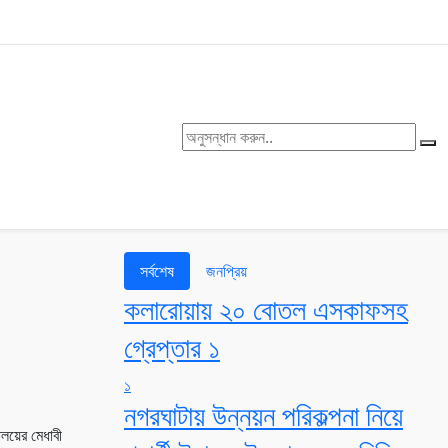
সর্বশেষ
জনপ্রিয়
কলারোয়ায় ২০ বোতল এসকাফসহ
গ্রেপ্তার ১
১
নগরঘাটায় উন্নয়ন পরিকল্পনা নিয়ে
ালয়ের মেধাবী