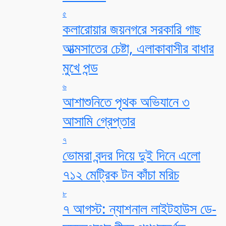
৫
কলারোয়ার জয়নগরে সরকারি গাছ
আত্মসাতের চেষ্টা, এলাকাবাসীর বাধার
মুখে পন্ড
৬
আশাশুনিতে পৃথক অভিযানে ৩
আসামি গ্রেপ্তার
৭
ভোমরা বন্দর দিয়ে দুই দিনে এলো
৭১২ মেট্রিক টন কাঁচা মরিচ
৮
৭ আগস্ট: ন্যাশনাল লাইটহাউস ডে-