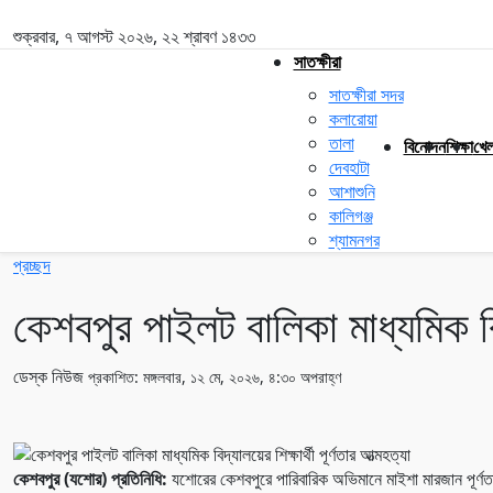
শুক্রবার, ৭ আগস্ট ২০২৬, ২২ শ্রাবণ ১৪৩৩
সাতক্ষীরা
সাতক্ষীরা সদর
কলারোয়া
তালা
বিনোদন
শিক্ষা
খেল
দেবহাটা
আশাশুনি
কালিগঞ্জ
শ্যামনগর
প্রচ্ছদ
কেশবপুর পাইলট বালিকা মাধ্যমিক বিদ্
ডেস্ক নিউজ
প্রকাশিত: মঙ্গলবার, ১২ মে, ২০২৬, ৪:৩০ অপরাহ্ণ
কেশবপুর (যশোর) প্রতিনিধি:
যশোরের কেশবপুরে পারিবারিক অভিমানে মাইশা মারজান পূর্ণত