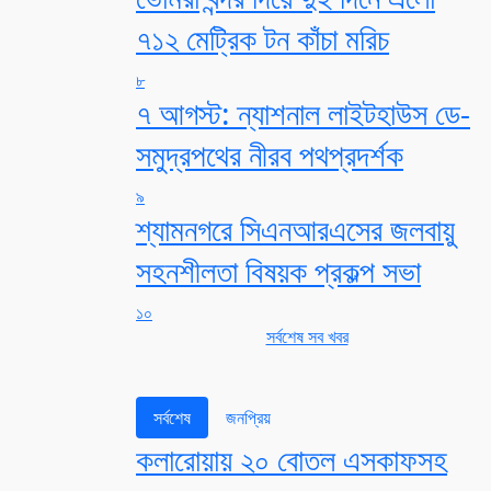
৭১২ মেট্রিক টন কাঁচা মরিচ
৮
৭ আগস্ট: ন্যাশনাল লাইটহাউস ডে-
সমুদ্রপথের নীরব পথপ্রদর্শক
৯
শ্যামনগরে সিএনআরএসের জলবায়ু
সহনশীলতা বিষয়ক প্রকল্প সভা
১০
সর্বশেষ সব খবর
সর্বশেষ
জনপ্রিয়
কলারোয়ায় ২০ বোতল এসকাফসহ