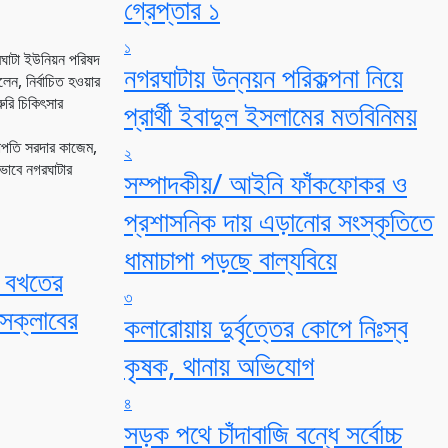
গ্রেপ্তার ১
১
রঘাটা ইউনিয়ন পরিষদ
নগরঘাটায় উন্নয়ন পরিকল্পনা নিয়ে
ন, নির্বাচিত হওয়ার
ুরি চিকিৎসার
প্রার্থী ইবাদুল ইসলামের মতবিনিময়
ভাপতি সরদার কাজেম,
২
ভাবে নগরঘাটার
সম্পাদকীয়/ আইনি ফাঁকফোকর ও
প্রশাসনিক দায় এড়ানোর সংস্কৃতিতে
ধামাচাপা পড়ছে বাল্যবিয়ে
ল বখতের
৩
েসক্লাবের
কলারোয়ায় দুর্বৃত্তের কোপে নিঃস্ব
কৃষক, থানায় অভিযোগ
৪
সড়ক পথে চাঁদাবাজি বন্ধে সর্বোচ্চ