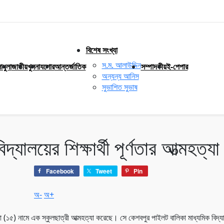
বিশেষ সংখ্যা
স.ম. আলাউদ্দিন
াধুলা
জাতীয়
খুলনা
যশোর
আন্তর্জাতিক
সম্পাদকীয়
ই-পেপার
অন্যন্য আনিস
সুভাশিত সুভাষ
যালয়ের শিক্ষার্থী পূর্ণতার আত্মহত্যা
Facebook
Tweet
Pin
অ-
অ+
া (১৫) নামে এক স্কুলছাত্রী আত্মহত্যা করেছে। সে কেশবপুর পাইলট বালিকা মাধ্যমিক বিদ্য