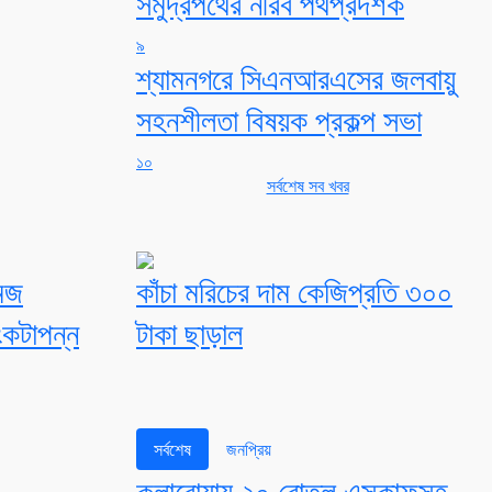
সমুদ্রপথের নীরব পথপ্রদর্শক
৯
শ্যামনগরে সিএনআরএসের জলবায়ু
সহনশীলতা বিষয়ক প্রকল্প সভা
১০
সর্বশেষ সব খবর
মজ
কাঁচা মরিচের দাম কেজিপ্রতি ৩০০
ংকটাপন্ন
টাকা ছাড়াল
সর্বশেষ
জনপ্রিয়
কলারোয়ায় ২০ বোতল এসকাফসহ