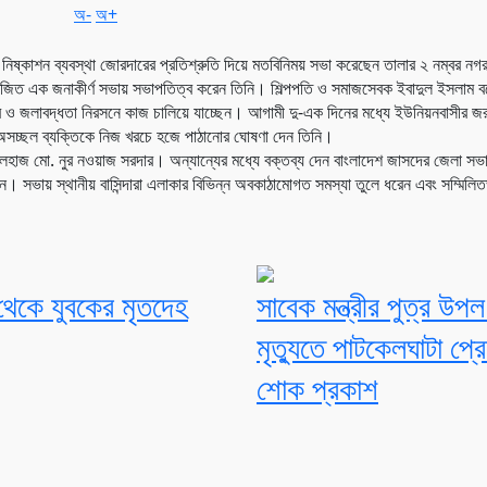
অ-
অ+
 নিষ্কাশন ব্যবস্থা জোরদারের প্রতিশ্রুতি দিয়ে মতবিনিময় সভা করেছেন তালার ২ নম্বর নগ
য়োজিত এক জনাকীর্ণ সভায় সভাপতিত্ব করেন তিনি। শিল্পপতি ও সমাজসেবক ইবাদুল ইসলাম বলে
র ও জলাবদ্ধতা নিরসনে কাজ চালিয়ে যাচ্ছেন। আগামী দু-এক দিনের মধ্যে ইউনিয়নবাসীর জর
কজন অসচ্ছল ব্যক্তিকে নিজ খরচে হজে পাঠানোর ঘোষণা দেন তিনি।
 আলহাজ মো. নুর নওয়াজ সরদার। অন্যান্যের মধ্যে বক্তব্য দেন বাংলাদেশ জাসদের জেলা স
সভায় স্থানীয় বাসিন্দারা এলাকার বিভিন্ন অবকাঠামোগত সমস্যা তুলে ধরেন এবং সম্মিলিত
থেকে যুবকের মৃতদেহ
সাবেক মন্ত্রীর পুত্র উপ
মৃত্যুতে পাটকেলঘাটা প্র
শোক প্রকাশ