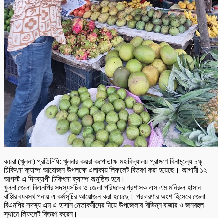
কয়রা (খুলনা) প্রতিনিধি: খুলনার কয়রা কপোতাক্ষ মহাবিদ্যালয় প্রাঙ্গণে বিনামূল্যে চক্ষু
চিকিৎসা ক্যাম্প আয়োজন উপলক্ষে এলাকায় লিফলেট বিতরণ করা হয়েছে। আগামী ১২
আগস্ট এ দিনব্যাপী চিকিৎসা ক্যাম্প অনুষ্ঠিত হবে।
খুলনা জেলা বিএনপির সদস্যসচিব ও জেলা পরিষদের প্রশাসক এস এম মনিরুল হাসান
বাপ্পির ব্যবস্থাপনায় এ কর্মসূচির আয়োজন করা হয়েছে। প্রচারণার অংশ হিসেবে জেলা
বিএনপির সদস্য এম এ হাসান নেতাকর্মীদের নিয়ে উপজেলার বিভিন্ন বাজার ও জনবহুল
স্থানে লিফলেট বিতরণ করেন।