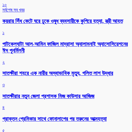
১০
সর্বশেষ সব খবর
কয়রায় সিঁধ কেটে ঘরে ঢুকে ওষুধ ব্যবসায়ীকে কুপিয়ে হত্যা, স্ত্রী আহত
১
পাটকেলঘাটা আল-আমিন ফাজিল মাদ্রাসা অ্যালামনাই অ্যাসোসিয়েশনের
ঈদ পুনর্মিলনী
২
সাতক্ষীরা শহরে এক নারীর অস্বাভাবিক মৃত্যু, গলিত লাশ উদ্ধার
৩
সাতক্ষীরার নতুন জেলা প্রশাসক মিজ কাউসার আজিজ
৪
প্রাক্তন প্রেমিকার সাথে ফোনালাপের পর তরুনের আত্মহত্যা
৫