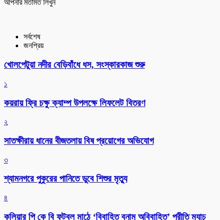
আপনার মতামত লিখুন
সর্বশেষ
জনপ্রিয়
খোলপেটুয়া নদীর বেড়িবাঁধে ধস, সংস্কারকাজ শুরু
১
কয়রায় ফ্রি চক্ষু ক্যাম্প উপলক্ষে লিফলেট বিতরণ
২
সাতক্ষীরায় ধানের বীজতলায় বিষ প্রয়োগের অভিযোগ
৩
শ্যামনগরে পুকুরের পানিতে ডুবে শিশুর মৃত্যু
৪
কুলিয়ার পি কে বি ফুটবল মাঠে ‘বিবাহিত বনাম অবিবাহিত’ প্রীতি ম্যাচ