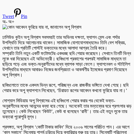
Tweet
Pin
অ-
অ+
ঢালিউড কুইন অপু বিশ্বাস সবসময়ই তার অভিনয় দক্ষতা, ফ্যাশন সেন্স এবং পর্দার
উপস্থিতি দিয়ে আলোচনায় থাকেন। সামাজিক যোগাযোগমাধ্যমেও তিনি বেশ সক্রিয়,
যেখানে তার প্রতিটি পোস্টই ভক্তদের মধ্যে আলাদা আগ্রহ তৈরি করে।
সম্প্রতি তিনি নতুন একটি ফটোশুটের একগুচ্ছ ছবি শেয়ার করেছেন। সেখানে তিনটি ভিন্ন
লুকে ধরা দিয়েছেন এই অভিনেত্রী। ছবিগুলো প্রকাশের পরপরই সামাজিক মাধ্যমে তা
ছড়িয়ে পড়ে এবং ভক্ত-অনুরাগীদের মধ্যে ব্যাপক সাড়া ফেলে। ফ্যাশনেবল ও স্টাইলিশ
উপস্থিতির মাধ্যমে আবারও নিজের জনপ্রিয়তা ও আকর্ষণীয় ইমেজের প্রমাণ দিয়েছেন
অপু বিশ্বাস।
ছবিগুলোতে তাকে একদম ভিন্ন রূপে, পরিচ্ছন্ন এবং রাজকীয় ভঙ্গিতে দেখা গেছে। ছবি
শেয়ার করে অপু ক্যাপশনে লিখেছেন, ‘চিরায়ত রূপের আবেদন কখনো ফুরিয়ে যায় না।’
সোশ্যাল মিডিয়ায় অপু বিশ্বাসের এই ছবিগুলো শেয়ার করার পর থেকেই ভক্ত-
অনুরাগীদের মধ্যে আনন্দের বন্যা বয়ে গেছে। অনেকেই তার মন্তব্যের ঘরে প্রশংসার ঝড়
তুলেছেন। কেউ লিখেছেন ‘কিউট’, কেউ বা বলেছেন ‘রানী’। তার এই নতুন লুকে তার
ভক্তরা পুরোপুরি মুগ্ধ।
প্রসঙ্গত, অপু বিশ্বাস ‘কোটি টাকার কাবিন’ দিয়ে ২০০৬ সালের পরিচিত পান। এর আগে
‘কাল সকালে’ সিনেমায় পার্শ্ব চরিত্র দিয়ে ক্যারিয়ার শুরু হয় তার। সিনেমাটি পরিচালনা