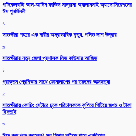
পাটকেলঘাটা আল-আমিন ফাজিল মাদ্রাসা অ্যালামনাই অ্যাসোসিয়েশনের
ঈদ পুনর্মিলনী
২
সাতক্ষীরা শহরে এক নারীর অস্বাভাবিক মৃত্যু, গলিত লাশ উদ্ধার
৩
সাতক্ষীরার নতুন জেলা প্রশাসক মিজ কাউসার আজিজ
৪
প্রাক্তন প্রেমিকার সাথে ফোনালাপের পর তরুনের আত্মহত্যা
৫
সাতক্ষীরায় কোচিং সেন্টারে ঢুকে পরিচালককে কুপিয়ে পিটিয়ে জখম ও টাকা
ছিনতাই
৬
ঈদে কত খরচ করলেন? সব হিসাব চাইতে পারে এনবিআর