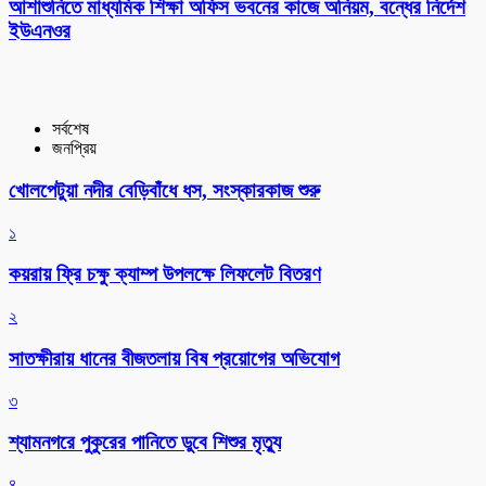
আশাশুনিতে মাধ্যমিক শিক্ষা অফিস ভবনের কাজে অনিয়ম, বন্ধের নির্দেশ
ইউএনওর
সর্বশেষ
জনপ্রিয়
খোলপেটুয়া নদীর বেড়িবাঁধে ধস, সংস্কারকাজ শুরু
১
কয়রায় ফ্রি চক্ষু ক্যাম্প উপলক্ষে লিফলেট বিতরণ
২
সাতক্ষীরায় ধানের বীজতলায় বিষ প্রয়োগের অভিযোগ
৩
শ্যামনগরে পুকুরের পানিতে ডুবে শিশুর মৃত্যু
৪