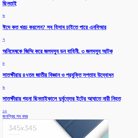
ছিনতাই
৬
ঈদে কত খরচ করলেন? সব হিসাব চাইতে পারে এনবিআর
৭
অনিমেষকে জিম্মি করে জলদস্যু ডন বাহিনী, ৩ জলদস্যু আটক
৮
সাতক্ষীরায় ৪৭তম জাতীয় বিজ্ঞান ও প্রযুক্তি সপ্তাহ উদ্বোধন
৯
সাতক্ষীরায় গহনা ছিনতাইকালে দুর্বৃত্তের ইটের আঘাতে নারী নিহত
১০
জনপ্রিয় সব খবর