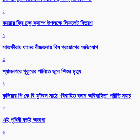
১
কয়রায় ফ্রি চক্ষু ক্যাম্প উপলক্ষে লিফলেট বিতরণ
২
সাতক্ষীরায় ধানের বীজতলায় বিষ প্রয়োগের অভিযোগ
৩
শ্যামনগরে পুকুরের পানিতে ডুবে শিশুর মৃত্যু
৪
কুলিয়ার পি কে বি ফুটবল মাঠে ‘বিবাহিত বনাম অবিবাহিত’ প্রীতি ম্যাচ
৫
এই পৃথিবী বড়ই অভাগা
৬