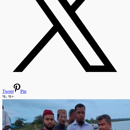
Tweet
Pin
অ-
অ+