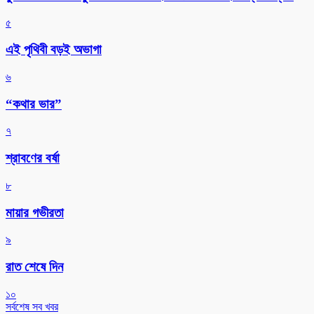
৫
এই পৃথিবী বড়ই অভাগা
৬
“কথার ভার”
৭
শ্রাবণের বর্ষা
৮
মায়ার গভীরতা
৯
রাত শেষে দিন
১০
সর্বশেষ সব খবর