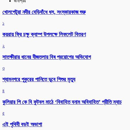
জনপ্রিয়
খোলপেটুয়া নদীর বেড়িবাঁধে ধস, সংস্কারকাজ শুরু
১
কয়রায় ফ্রি চক্ষু ক্যাম্প উপলক্ষে লিফলেট বিতরণ
২
সাতক্ষীরায় ধানের বীজতলায় বিষ প্রয়োগের অভিযোগ
৩
শ্যামনগরে পুকুরের পানিতে ডুবে শিশুর মৃত্যু
৪
কুলিয়ার পি কে বি ফুটবল মাঠে ‘বিবাহিত বনাম অবিবাহিত’ প্রীতি ম্যাচ
৫
এই পৃথিবী বড়ই অভাগা