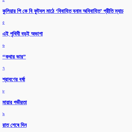
কুলিয়ার পি কে বি ফুটবল মাঠে ‘বিবাহিত বনাম অবিবাহিত’ প্রীতি ম্যাচ
৫
এই পৃথিবী বড়ই অভাগা
৬
“কথার ভার”
৭
শ্রাবণের বর্ষা
৮
মায়ার গভীরতা
৯
রাত শেষে দিন