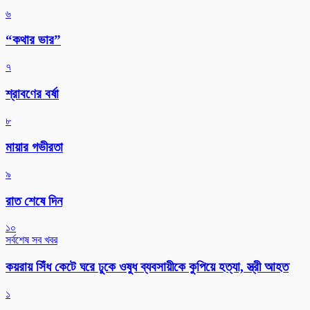
৬
“কথার ভার”
৭
শ্রাবণের বর্ষা
৮
মায়ার গভীরতা
৯
রাত শেষে দিন
১০
সর্বশেষ সব খবর
কয়রায় সিঁধ কেটে ঘরে ঢুকে ওষুধ ব্যবসায়ীকে কুপিয়ে হত্যা, স্ত্রী আহত
১