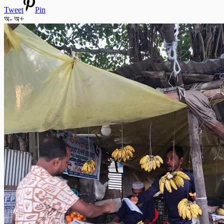
Tweet
Pin
অ-
অ+