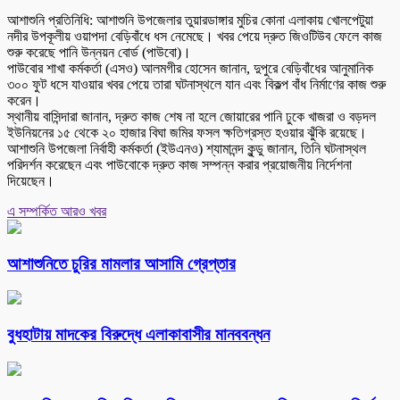
আশাশুনি প্রতিনিধি: আশাশুনি উপজেলার তুয়ারডাঙ্গার মুচির কোনা এলাকায় খোলপেটুয়া
নদীর উপকূলীয় ওয়াপদা বেড়িবাঁধে ধস নেমেছে। খবর পেয়ে দ্রুত জিওটিউব ফেলে কাজ
শুরু করেছে পানি উন্নয়ন বোর্ড (পাউবো)।
পাউবোর শাখা কর্মকর্তা (এসও) আলমগীর হোসেন জানান, দুপুরে বেড়িবাঁধের আনুমানিক
৩০০ ফুট ধসে যাওয়ার খবর পেয়ে তারা ঘটনাস্থলে যান এবং বিকল্প বাঁধ নির্মাণের কাজ শুরু
করেন।
স্থানীয় বাসিন্দারা জানান, দ্রুত কাজ শেষ না হলে জোয়ারের পানি ঢুকে খাজরা ও বড়দল
ইউনিয়নের ১৫ থেকে ২০ হাজার বিঘা জমির ফসল ক্ষতিগ্রস্ত হওয়ার ঝুঁকি রয়েছে।
আশাশুনি উপজেলা নির্বাহী কর্মকর্তা (ইউএনও) শ্যামানন্দ কুন্ডু জানান, তিনি ঘটনাস্থল
পরিদর্শন করেছেন এবং পাউবোকে দ্রুত কাজ সম্পন্ন করার প্রয়োজনীয় নির্দেশনা
দিয়েছেন।
এ সম্পর্কিত আরও খবর
আশাশুনিতে চুরির মামলার আসামি গ্রেপ্তার
বুধহাটায় মাদকের বিরুদ্ধে এলাকাবাসীর মানববন্ধন