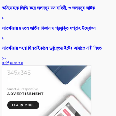
অনিমেষকে জিম্মি করে জলদস্যু ডন বাহিনী, ৩ জলদস্যু আটক
৮
সাতক্ষীরায় ৪৭তম জাতীয় বিজ্ঞান ও প্রযুক্তি সপ্তাহ উদ্বোধন
৯
সাতক্ষীরায় গহনা ছিনতাইকালে দুর্বৃত্তের ইটের আঘাতে নারী নিহত
১০
জনপ্রিয় সব খবর