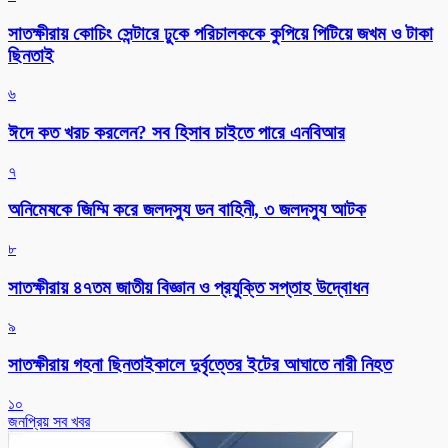
সাতক্ষীরায় কোচিং সেন্টারে ঢুকে পরিচালককে কুপিয়ে পিটিয়ে জখম ও টাকা
ছিনতাই
৬
ঈদে কত খরচ করলেন? সব হিসাব চাইতে পারে এনবিআর
৭
অনিমেষকে জিম্মি করে জলদস্যু ডন বাহিনী, ৩ জলদস্যু আটক
৮
সাতক্ষীরায় ৪৭তম জাতীয় বিজ্ঞান ও প্রযুক্তি সপ্তাহ উদ্বোধন
৯
সাতক্ষীরায় গহনা ছিনতাইকালে দুর্বৃত্তের ইটের আঘাতে নারী নিহত
১০
জনপ্রিয় সব খবর