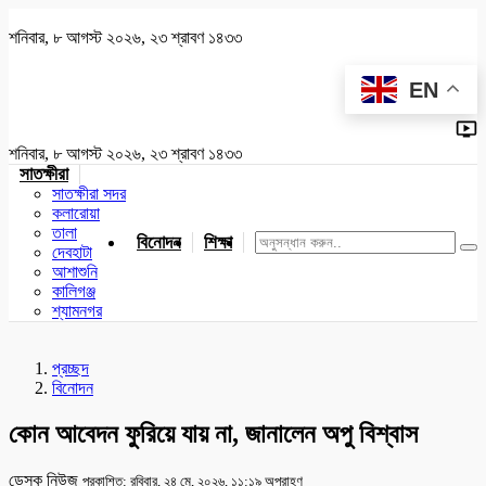
শনিবার, ৮ আগস্ট ২০২৬, ২৩ শ্রাবণ ১৪৩৩
EN
শনিবার, ৮ আগস্ট ২০২৬, ২৩ শ্রাবণ ১৪৩৩
সাতক্ষীরা
সাতক্ষীরা সদর
কলারোয়া
তালা
বিনোদন
শিক্ষা
খেলাধুলা
জাতীয়
খুলনা
যশোর
দেবহাটা
আশাশুনি
কালিগঞ্জ
শ্যামনগর
প্রচ্ছদ
বিনোদন
কোন আবেদন ফুরিয়ে যায় না, জানালেন অপু বিশ্বাস
ডেস্ক নিউজ
প্রকাশিত: রবিবার, ২৪ মে, ২০২৬, ১১:১৯ অপরাহ্ণ