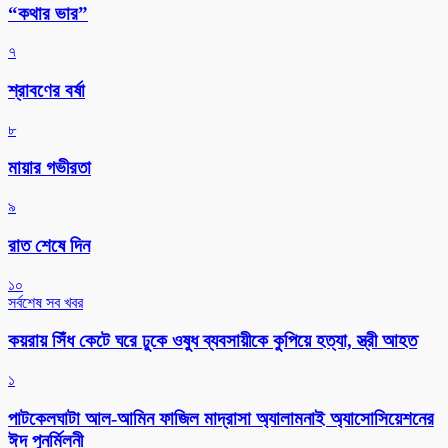
“কথার ভার”
৭
শ্রাবণের বর্ষা
৮
মায়ার গভীরতা
৯
রাত শেষে দিন
১০
সর্বশেষ সব খবর
কয়রায় সিঁধ কেটে ঘরে ঢুকে ওষুধ ব্যবসায়ীকে কুপিয়ে হত্যা, স্ত্রী আহত
১
পাটকেলঘাটা আল-আমিন ফাজিল মাদ্রাসা অ্যালামনাই অ্যাসোসিয়েশনের
ঈদ পুনর্মিলনী