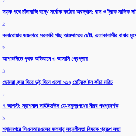
সড়ক পথে চাঁদাবাজি বন্ধে সর্বোচ্চ কঠোর অবস্থান: বাস ও ট্রাক মালিক 
৫
কলারোয়ার জয়নগরে সরকারি গাছ আত্মসাতের চেষ্টা, এলাকাবাসীর বাধার মুখে
৬
আশাশুনিতে পৃথক অভিযানে ৩ আসামি গ্রেপ্তার
৭
ভোমরা বন্দর দিয়ে দুই দিনে এলো ৭১২ মেট্রিক টন কাঁচা মরিচ
৮
৭ আগস্ট: ন্যাশনাল লাইটহাউস ডে-সমুদ্রপথের নীরব পথপ্রদর্শক
৯
শ্যামনগরে সিএনআরএসের জলবায়ু সহনশীলতা বিষয়ক প্রকল্প সভা