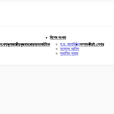
বিশেষ সংখ্যা
স.ম. আলাউদ্দিন
ষা
খেলাধুলা
জাতীয়
খুলনা
যশোর
আন্তর্জাতিক
সম্পাদকীয়
ই-পেপার
অন্যন্য আনিস
সুভাশিত সুভাষ