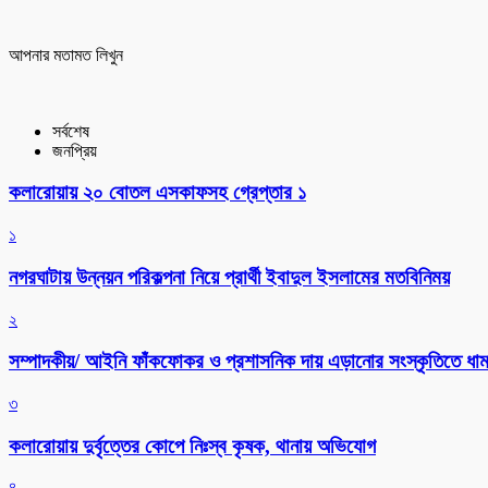
আপনার মতামত লিখুন
সর্বশেষ
জনপ্রিয়
কলারোয়ায় ২০ বোতল এসকাফসহ গ্রেপ্তার ১
১
নগরঘাটায় উন্নয়ন পরিকল্পনা নিয়ে প্রার্থী ইবাদুল ইসলামের মতবিনিময়
২
সম্পাদকীয়/ আইনি ফাঁকফোকর ও প্রশাসনিক দায় এড়ানোর সংস্কৃতিতে ধামা
৩
কলারোয়ায় দুর্বৃত্তের কোপে নিঃস্ব কৃষক, থানায় অভিযোগ
৪