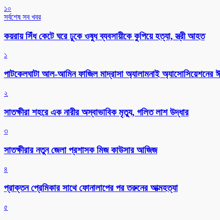
১০
সর্বশেষ সব খবর
কয়রায় সিঁধ কেটে ঘরে ঢুকে ওষুধ ব্যবসায়ীকে কুপিয়ে হত্যা, স্ত্রী আহত
১
পাটকেলঘাটা আল-আমিন ফাজিল মাদ্রাসা অ্যালামনাই অ্যাসোসিয়েশনের ঈদ 
২
সাতক্ষীরা শহরে এক নারীর অস্বাভাবিক মৃত্যু, গলিত লাশ উদ্ধার
৩
সাতক্ষীরার নতুন জেলা প্রশাসক মিজ কাউসার আজিজ
৪
প্রাক্তন প্রেমিকার সাথে ফোনালাপের পর তরুনের আত্মহত্যা
৫