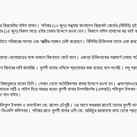
 ক্রিকেটার নাঈম হাসান। শনিবার (১৩ জুন) সন্ধ্যায় বাংলাদেশ ক্রিকেট বোর্ডের (বিসিবি)
বিবার (১৪ জুন) বিকাল সাড়ে ৪টায় ঢাকার উদ্দেশে রওনা দেন। বিকালে নাঈম হাসানের বড় ভ
টাতে পরিবারের সদস্য এবং আত্মীয়-স্বজন চেষ্টা করেছেন। বিসিবির চিকিৎসক তাকে একা র
ন্য খেলোয়াড়ের সঙ্গে থাকলে বিষণ্নতা কেটে যাবে। এজন্য চিকিৎসকের পরামর্শে ঢাকায় প
যমে বিচারের দাবি জানাচ্ছি। খুলশী থানার ওসিকে প্রত্যাহার করা হয়েছে বলে শুনেছি। শুধ
্রাম বিমানবন্দরে নামেন তিনি। সেখান থেকে অটোরিকশায় বাসার উদ্দেশে রওনা হন। এক্সপ্র
ানকে লাঠি ও পাইপ দিয়ে মারধর করেন খুলশী থানার উপপরিদর্শক (এসআই) শফিকুল ইসলাম 
াড়া পান নাঈম।
কুল ইসলাম ও কনস্টেবল মো. রাসেল চৌধুরী। এর আগে শুক্রবার রাতেই তাদের খুলশী থানা থ
সিএমপি কমিশনার। শনিবার রাতে খুলশী থানার ওসি মো. আরিফুর রহমানকে থানা থেকে প্রত