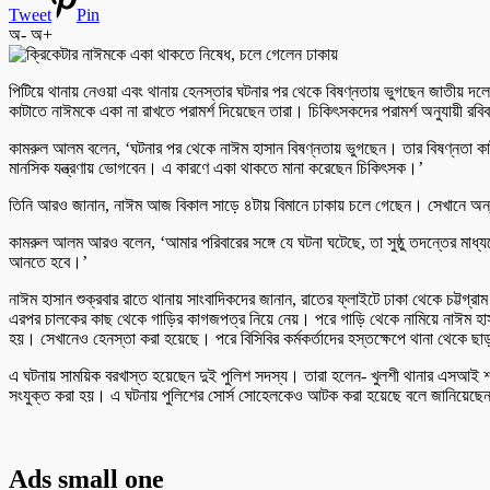
Tweet
Pin
অ-
অ+
পিটিয়ে থানায় নেওয়া এবং থানায় হেনস্তার ঘটনার পর থেকে বিষণ্নতায় ভুগছেন জাতীয় দলের
কাটাতে নাঈমকে একা না রাখতে পরামর্শ দিয়েছেন তারা। চিকিৎসকদের পরামর্শ অনুযায়ী র
কামরুল আলম বলেন, ‘ঘটনার পর থেকে নাঈম হাসান বিষণ্নতায় ভুগছেন। তার বিষণ্নতা কা
মানসিক যন্ত্রণায় ভোগবেন। এ কারণে একা থাকতে মানা করেছেন চিকিৎসক।’
তিনি আরও জানান, নাঈম আজ বিকাল সাড়ে ৪টায় বিমানে ঢাকায় চলে গেছেন। সেখানে অন্যা
কামরুল আলম আরও বলেন, ‘আমার পরিবারের সঙ্গে যে ঘটনা ঘটেছে, তা সুষ্ঠু তদন্তের মাধ্
আনতে হবে।’
নাঈম হাসান শুক্রবার রাতে থানায় সাংবাদিকদের জানান, রাতের ফ্লাইটে ঢাকা থেকে চট্টগ
এরপর চালকের কাছ থেকে গাড়ির কাগজপত্র নিয়ে নেয়। পরে গাড়ি থেকে নামিয়ে নাঈম হাস
হয়। সেখানেও হেনস্তা করা হয়েছে। পরে বিসিবির কর্মকর্তাদের হস্তক্ষেপে থানা থেকে ছ
এ ঘটনায় সাময়িক বরখাস্ত হয়েছেন দুই পুলিশ সদস্য। তারা হলেন- খুলশী থানার এসআই শফি
সংযুক্ত করা হয়। এ ঘটনায় পুলিশের সোর্স সোহেলকেও আটক করা হয়েছে বলে জানিয়েছেন 
Ads small one