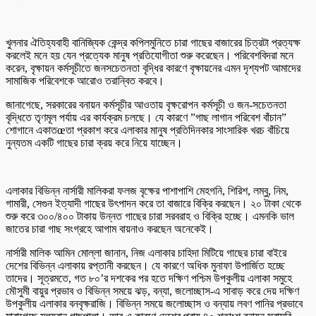
খুলনার ঐতিহ্যবাহী বানিজ্যিক কেন্দ্র কপিলমুনিতে চারা গাছের বাজারের চিত্রটা প্রত্যক্ষ
করলেই মনে হয় যেন প্রত্যেক মানুষ প্রতিযোগীতা শুরু করেছেন। পরিবেশবিদরা মনে
করেন, বৃক্ষায়ন কর্মসূচীতে জনসচেতনতা বৃদ্ধির কারণে বৃক্ষায়নের এমন দৃশ্যপট আমাদের
সামাজিক পরিবেশকে আরোও তরান্বিত করবে।
জানাগেছে, সরকারের বনায়ন কর্মসূচীর আওতায় বৃক্ষরোপন কর্মসূচী ও জন-সচেতনতা
বৃদ্ধিতে তৃণমূল পর্যায় এর কার্যক্রম চলছে। যে কারণে ”গাছ লাগান পরিবেশ বাঁচান”
শোগানে একাতœতা প্রকাশ করে এলাকার মানুষ প্রতিদিনকার সাংসারিক খরচ বাঁচিয়ে
নুন্যতম একটি গাছের চারা ক্রয় করে নিয়ে যাচ্ছেন।
এলাকার বিভিন্ন নার্সারী মালিকরা ফলজ বৃক্ষের পাশাপাশি মেহগনি, শিরিশ, লম্বু, নিম,
গামারী, সেগুন ইত্যাদী গাছের উৎপাদন করে তা বাজারে বিক্রি করছেন। ২০ টাকা থেকে
শুরু করে ৩০০/৪০০ টাকায় উন্নত গাছের চারা সরবরাহ ও বিক্রি হচ্ছে। এমনকি ভাল
জাতের চারা গাছ সংগ্রহে আগাম বায়নাও করছেন অনেকেই।
নার্সারী মালিক আমিন মোল্লা জানান, নিজ এলাকার চাহিদা মিটিয়ে গাছের চারা বাইরে
দেশের বিভিন্ন এলাকায় রপ্তানী করছেন। যে কারণে অধিক মুনাফা উপার্জিত হচ্ছে
তাদের। সূত্রমতে, গত ৮০’র দশকের পর হতে দক্ষিণ পশ্চিম উপকুলীয় এলাকা সমুহে
মৌসুমী বায়ুর প্রভাব ও বিভিন্ন সময়ে ঝড়, বন্যা, জলোচ্ছাস-এ সাবাড় করে দেয় দক্ষিণ
উপকুলীয় এলাকার বনবৃক্ষরাজি। বিভিন্ন সময়ে জলোচ্ছাস ও বন্যায় লবণ পানির প্রভাবে