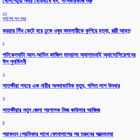
খোলপেটুয়া নদীর বেড়িবাঁধে ধস, সংস্কারকাজ শুরু
১০
সর্বশেষ সব খবর
কয়রায় সিঁধ কেটে ঘরে ঢুকে ওষুধ ব্যবসায়ীকে কুপিয়ে হত্যা, স্ত্রী আহত
১
পাটকেলঘাটা আল-আমিন ফাজিল মাদ্রাসা অ্যালামনাই অ্যাসোসিয়েশনের
ঈদ পুনর্মিলনী
২
সাতক্ষীরা শহরে এক নারীর অস্বাভাবিক মৃত্যু, গলিত লাশ উদ্ধার
৩
সাতক্ষীরার নতুন জেলা প্রশাসক মিজ কাউসার আজিজ
৪
প্রাক্তন প্রেমিকার সাথে ফোনালাপের পর তরুনের আত্মহত্যা