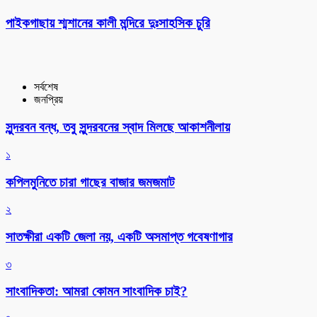
পাইকগাছায় শ্মশানের কালী মন্দিরে দুঃসাহসিক চুরি
সর্বশেষ
জনপ্রিয়
সুন্দরবন বন্ধ, তবু সুন্দরবনের স্বাদ মিলছে আকাশনীলায়
১
কপিলমুনিতে চারা গাছের বাজার জমজমাট
২
সাতক্ষীরা একটি জেলা নয়, একটি অসমাপ্ত গবেষণাগার
৩
সাংবাদিকতা: আমরা কোমন সাংবাদিক চাই?