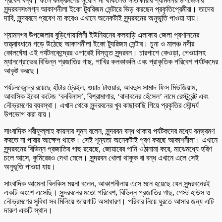
প্রবেশ বন্ধ। ফলে বনভ্রমণের সুযোগ না থাকলেও সাতক্ষীরার শ্যামনগর উপজেলার
সুন্দরবনসংলগ্ন আকাশনীলা ইকো ট্যুরিজম সেন্টারে ভিড় করছেন প্রকৃতিপ্রেমীরা। তাদের
দাবি, সুন্দরবনে প্রবেশ না করেও এখানে অনেকটাই সুন্দরবনের অনুভূতি পাওয়া যায়।
শ্যামনগর উপজেলার বুড়িগোয়ালিনী ইউনিয়নের কলবাড়ি এলাকায় জেলা প্রশাসনের
তত্ত্বাবধানে গড়ে উঠেছে আকাশনীলা ইকো ট্যুরিজম সেন্টার। চুনা ও মালঞ্চ নদীর
কোলঘেঁষা এই পর্যটনকেন্দ্রের ওপারেই বিস্তৃত সুন্দরবন। চারপাশে কেওড়া, গেওয়াসহ
ম্যানগ্রোভের বিভিন্ন প্রজাতির গাছ, পাখির কলকাকলি এবং প্রাকৃতিক পরিবেশ পর্যটকদের
আকৃষ্ট করছে।
পর্যটনকেন্দ্রে রয়েছে হাঁটার ট্রেইল, ওয়াচ টাওয়ার, আবদুস সামাদ ফিস মিউজিয়াম,
আবাসিক ইকো কটেজ ‘বনবিলাস’, বিশ্রামাগার, ‘বাদাবনের হেঁসেল’ নামে রেস্টুরেন্ট এবং
নৌভ্রমণের ব্যবস্থা। এখান থেকে সুন্দরবনের খুব কাছাকাছি গিয়ে প্রকৃতির সৌন্দর্য
উপভোগ করা যায়।
সাংবাদিক শরীফুল্লাহ কায়সার সুমন বলেন, সুন্দরবন বন্ধ থাকায় পর্যটকদের মধ্যে বনভ্রমণ
করতে না পারার আক্ষেপ থাকে। সেই শূন্যতা অনেকটাই পূরণ করছে আকাশনীলা। এখানে
সুন্দরবনের বিভিন্ন প্রজাতির গাছ রয়েছে, জোয়ারের পানি ওঠানামা করে, মাঝেমধ্যে হরিণ
চলে আসে, কুমিরেরও দেখা মেলে। সুন্দরবন খোলা থাকুক বা বন্ধ এখানে এলে সেই
অনুভূতি পাওয়া যায়।
সাংবাদিক আমেনা বিলকিস ময়না বলেন, আকাশনীলায় এসে মনে হয়েছে যেন সুন্দরবনেরই
একটি অংশে এসেছি। সুন্দরবনের মতো পরিবেশ, বিভিন্ন প্রজাতির গাছ, গেস্ট হাউস ও
নৌভ্রমণের সুবিধা সব মিলিয়ে জায়গাটি অসাধারণ। পরিবার নিয়ে ঘুরতে আসার জন্য এটি
দারুণ একটি স্থান।