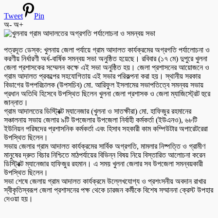
Tweet
Pin
অ-
অ+
পত্রদূত ডেস্ক: খুলনায় জেলা পর্যায়ে গ্রাম আদালত কার্যক্রমের অগ্রগতি পর্যালোচনা ও
করণীয় নির্ধারণী অর্ধ-বার্ষিক সমন্বয় সভা অনুষ্ঠিত হয়েছে। রবিবার (১৭ মে) দুপুরে খুলনা
জেলা প্রশাসকের সম্মেলন কক্ষে এই সভা অনুষ্ঠিত হয়। জেলা প্রশাসনের আয়োজনে ও
গ্রাম আদালত প্রকল্পের সহযোগিতায় এই সভার পরিকল্পনা করা হয়। স্থানীয় সরকার
বিভাগের উপপরিচালক (উপসচিব) মো. আরিফুল ইসলামের সভাপতিত্বে সমন্বয় সভায়
প্রধান অতিথি হিসেবে উপস্থিত ছিলেন খুলনা জেলা প্রশাসক ও জেলা ম্যাজিস্ট্রেট হুরে
জান্নাত।
গ্রাম আদালতের ডিস্ট্রিক্ট ম্যানেজার (খুলনা ও সাতক্ষীরা) মো. হাফিজুর রহমানের
সঞ্চালনায় সভায় জেলার ৯টি উপজেলার উপজেলা নির্বাহী কর্মকর্তা (ইউএনও), ৬৮টি
ইউনিয়ন পরিষদের প্রশাসনিক কর্মকর্তা এবং হিসাব সহকারী কাম কম্পিউটার অপারেটরেরা
উপস্থিত ছিলেন।
সভায় জেলার গ্রাম আদালত কার্যক্রমের সার্বিক অগ্রগতি, মামলার নিষ্পত্তি ও গ্রামীণ
মানুষের দ্রুত বিচার নিশ্চিতে মাঠপর্যায়ের বিভিন্ন বিষয় নিয়ে বিস্তারিত আলোচনা করেন
ডিস্ট্রিক্ট ম্যানেজার হাফিজুর রহমান। এ সময় খুলনা জেলার সব উপজেলা সমন্বয়কারী
উপস্থিত ছিলেন।
সভা শেষে জেলায় গ্রাম আদালত কার্যক্রমে উল্লেখযোগ্য ও প্রশংসনীয় অবদান রাখার
স্বীকৃতিস্বরূপ জেলা প্রশাসনের পক্ষ থেকে চারজন কর্মীকে বিশেষ সম্মাননা ক্রেস্ট উপহার
দেওয়া হয়।