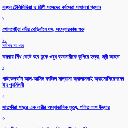
বন্ধন টেলিমিডিয়া ও শিল্পী সংসদের বর্ষসেরা সম্মাননা প্রদান
৯
খোলপেটুয়া নদীর বেড়িবাঁধে ধস, সংস্কারকাজ শুরু
১০
সর্বশেষ সব খবর
কয়রায় সিঁধ কেটে ঘরে ঢুকে ওষুধ ব্যবসায়ীকে কুপিয়ে হত্যা, স্ত্রী আহত
১
পাটকেলঘাটা আল-আমিন ফাজিল মাদ্রাসা অ্যালামনাই অ্যাসোসিয়েশনের
ঈদ পুনর্মিলনী
২
সাতক্ষীরা শহরে এক নারীর অস্বাভাবিক মৃত্যু, গলিত লাশ উদ্ধার
৩