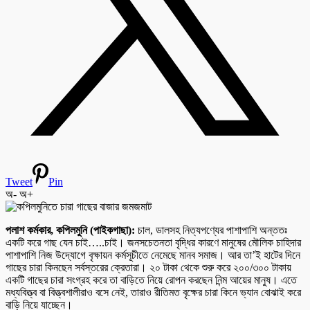
Tweet
Pin
অ-
অ+
পলাশ কর্মকার, কপিলমুনি (পাইকগাছা):
চাল, ডালসহ নিত্যপণ্যের পাশাপাশি অন্ততঃ
একটি করে গাছ যেন চাই…..চাই। জনসচেতনতা বৃদ্ধির কারণে মানুষের মৌলিক চাহিদার
পাশাপাশি নিজ উদ্যোগে বৃক্ষায়ন কর্মসূচীতে নেমেছে মানব সমাজ। আর তা’ই হাটের দিনে
গাছের চারা কিনছেন সর্বস্তরের ক্রেতারা। ২০ টাকা থেকে শুরু করে ২০০/৩০০ টাকায়
একটি গাছের চারা সংগ্রহ করে তা বাড়িতে নিয়ে রোপন করছেন নিন্ম আয়ের মানুষ। এতে
মধ্যবিত্ত্ব বা বিত্ত্বশালীরাও বসে নেই, তারাও রীতিমত বৃক্ষের চারা কিনে ভ্যান বোঝাই করে
বাড়ি নিয়ে যাচ্ছেন।