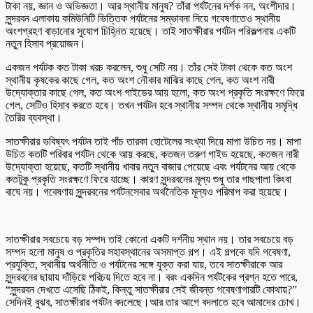
টাকা নয়, জ্ঞান ও অভিজ্ঞতা। আর স্থানীয় মানুষ? তাঁরা পর্যটনের দর্শক নন, অংশীদার।
সুন্দরবন এলাকায় কমিউনিটি ভিত্তিক পর্যটনের সম্ভাবনা নিয়ে গবেষণাতেও স্থানীয়
অংশগ্রহণ বাড়ানোর সুযোগ চিহ্নিত হয়েছে। তাই সাতক্ষীরার পর্যটন পরিকল্পনায় একটি
নতুন হিসাব প্রয়োজন।
একজন পর্যটক কত টাকা খরচ করলেন, শুধু সেটি নয়। তাঁর সেই টাকা থেকে কত অংশ
স্থানীয় কৃষকের কাছে গেল, কত অংশ নৌকার মাঝির কাছে গেল, কত অংশ নারী
উদ্যোক্তার কাছে গেল, কত অংশ গাইডের আয় হলো, কত অংশ প্রকৃতি সংরক্ষণে ফিরে
গেল, সেটিও হিসাব করতে হবে। তখন পর্যটন হবে স্থানীয় সম্পদ থেকে স্থানীয় সমৃদ্ধি
তৈরির ব্যবস্থা।
সাতক্ষীরার ভবিষ্যৎ পর্যটন তাই পাঁচ তারকা হোটেলের সংখ্যা দিয়ে মাপা উচিত নয়। মাপা
উচিত কতটি পরিবার পর্যটন থেকে আয় করছে, কতজন তরুণ গাইড হয়েছে, কতজন নারী
উদ্যোক্তা হয়েছে, কতটি স্থানীয় খাবার নতুন বাজার পেয়েছে এবং পর্যটনের আয় থেকে
কতটুকু প্রকৃতি সংরক্ষণে ফিরে যাচ্ছে। কারণ সুন্দরবনের মূল্য শুধু তার গাছপালা কিংবা
বাঘে নয়। গবেষণায় সুন্দরবনের পর্যটনসেবার অর্থনৈতিক মূল্যও পরিমাপ করা হয়েছে।
সাতক্ষীরার সবচেয়ে বড় সম্পদ তাই কোনো একটি দর্শনীয় স্থান নয়। তার সবচেয়ে বড়
সম্পদ হলো মানুষ ও প্রকৃতির সহাবস্থানের অসমাপ্ত গল্প। এই গল্পকে যদি গবেষণা,
প্রযুক্তি, স্থানীয় অর্থনীতি ও পর্যটনের সঙ্গে যুক্ত করা যায়, তবে সাতক্ষীরাকে আর
সুন্দরবনের ছায়ায় দাঁড়িয়ে পরিচয় দিতে হবে না। বরং একদিন পর্যটকের প্রশ্ন হতে পারে,
“সুন্দরবন দেখতে এসেছি ঠিকই, কিন্তু সাতক্ষীরার সেই জীবন্ত গবেষণাগারটি কোথায়?”
সেদিনই বুঝব, সাতক্ষীরার পর্যটন বদলেছে।আর তার আগে বদলাতে হবে আমাদের চোখ।