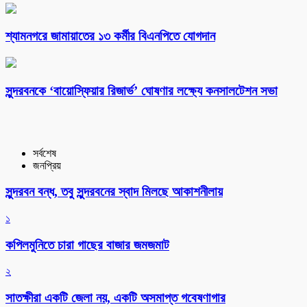
শ্যামনগরে জামায়াতের ১৩ কর্মীর বিএনপিতে যোগদান
সুন্দরবনকে ‘বায়োস্ফিয়ার রিজার্ভ’ ঘোষণার লক্ষ্যে কনসালটেশন সভা
সর্বশেষ
জনপ্রিয়
সুন্দরবন বন্ধ, তবু সুন্দরবনের স্বাদ মিলছে আকাশনীলায়
১
কপিলমুনিতে চারা গাছের বাজার জমজমাট
২
সাতক্ষীরা একটি জেলা নয়, একটি অসমাপ্ত গবেষণাগার