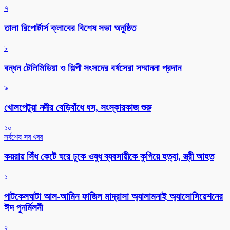
৭
‎তালা রিপোর্টার্স ক্লাবের বিশেষ সভা অনুষ্ঠিত
৮
বন্ধন টেলিমিডিয়া ও শিল্পী সংসদের বর্ষসেরা সম্মাননা প্রদান
৯
খোলপেটুয়া নদীর বেড়িবাঁধে ধস, সংস্কারকাজ শুরু
১০
সর্বশেষ সব খবর
কয়রায় সিঁধ কেটে ঘরে ঢুকে ওষুধ ব্যবসায়ীকে কুপিয়ে হত্যা, স্ত্রী আহত
১
পাটকেলঘাটা আল-আমিন ফাজিল মাদ্রাসা অ্যালামনাই অ্যাসোসিয়েশনের
ঈদ পুনর্মিলনী
২