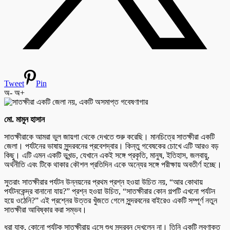
Tweet
Pin
অ-
অ+
মো. মামুন হাসান
সাতক্ষীরাকে আমরা ভুল জায়গা থেকে দেখতে শুরু করেছি। মানচিত্রে সাতক্ষীরা একটি
জেলা। পর্যটনের ভাষায় সুন্দরবনের প্রবেশদ্বার। কিন্তু গবেষকের চোখে এটি আরও বড়
কিছু। এটি এমন একটি ভূখন্ড, যেখানে একই সঙ্গে প্রকৃতি, মানুষ, ইতিহাস, জলবায়ু,
অর্থনীতি এবং টিকে থাকার কৌশল প্রতিদিন একে অন্যের সঙ্গে পরীক্ষায় অবতীর্ণ হচ্ছে।
সুতরাং সাতক্ষীরার পর্যটন উন্নয়নের প্রথম প্রশ্ন হওয়া উচিত নয়, “আর কোথায়
পর্যটনকেন্দ্র বানানো যায়?” প্রশ্ন হওয়া উচিত, “সাতক্ষীরার কোন গল্পটি এখনো পর্যটন
হয়ে ওঠেনি?” এই প্রশ্নের উত্তর খুঁজতে গেলে সুন্দরবনের বাইরেও একটি সম্পূর্ণ নতুন
সাতক্ষীরা আবিষ্কার করা সম্ভব।
ধরা যাক, কোনো পর্যটক সাতক্ষীরায় এসে শুধু সুন্দরবন দেখলেন না। তিনি একটি লবণাক্ত