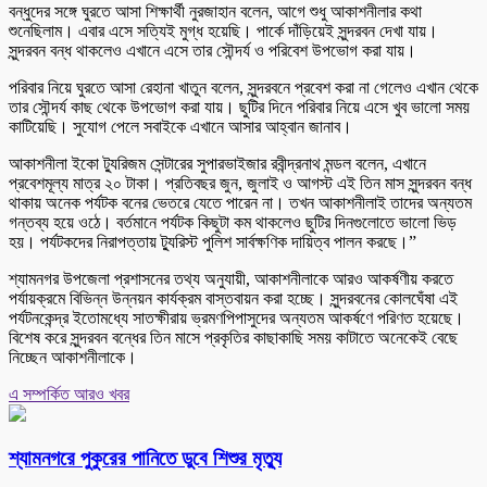
বন্ধুদের সঙ্গে ঘুরতে আসা শিক্ষার্থী নুরজাহান বলেন, আগে শুধু আকাশনীলার কথা
শুনেছিলাম। এবার এসে সত্যিই মুগ্ধ হয়েছি। পার্কে দাঁড়িয়েই সুন্দরবন দেখা যায়।
সুন্দরবন বন্ধ থাকলেও এখানে এসে তার সৌন্দর্য ও পরিবেশ উপভোগ করা যায়।
পরিবার নিয়ে ঘুরতে আসা রেহানা খাতুন বলেন, সুন্দরবনে প্রবেশ করা না গেলেও এখান থেকে
তার সৌন্দর্য কাছ থেকে উপভোগ করা যায়। ছুটির দিনে পরিবার নিয়ে এসে খুব ভালো সময়
কাটিয়েছি। সুযোগ পেলে সবাইকে এখানে আসার আহ্বান জানাব।
আকাশনীলা ইকো ট্যুরিজম সেন্টারের সুপারভাইজার রবীন্দ্রনাথ মন্ডল বলেন, এখানে
প্রবেশমূল্য মাত্র ২০ টাকা। প্রতিবছর জুন, জুলাই ও আগস্ট এই তিন মাস সুন্দরবন বন্ধ
থাকায় অনেক পর্যটক বনের ভেতরে যেতে পারেন না। তখন আকাশনীলাই তাদের অন্যতম
গন্তব্য হয়ে ওঠে। বর্তমানে পর্যটক কিছুটা কম থাকলেও ছুটির দিনগুলোতে ভালো ভিড়
হয়। পর্যটকদের নিরাপত্তায় ট্যুরিস্ট পুলিশ সার্বক্ষণিক দায়িত্ব পালন করছে।”
শ্যামনগর উপজেলা প্রশাসনের তথ্য অনুযায়ী, আকাশনীলাকে আরও আকর্ষণীয় করতে
পর্যায়ক্রমে বিভিন্ন উন্নয়ন কার্যক্রম বাস্তবায়ন করা হচ্ছে। সুন্দরবনের কোলঘেঁষা এই
পর্যটনকেন্দ্র ইতোমধ্যে সাতক্ষীরায় ভ্রমণপিপাসুদের অন্যতম আকর্ষণে পরিণত হয়েছে।
বিশেষ করে সুন্দরবন বন্ধের তিন মাসে প্রকৃতির কাছাকাছি সময় কাটাতে অনেকেই বেছে
নিচ্ছেন আকাশনীলাকে।
এ সম্পর্কিত আরও খবর
শ্যামনগরে পুকুরের পানিতে ডুবে শিশুর মৃত্যু