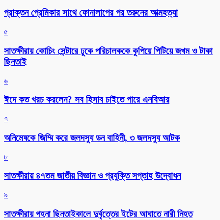
প্রাক্তন প্রেমিকার সাথে ফোনালাপের পর তরুনের আত্মহত্যা
৫
সাতক্ষীরায় কোচিং সেন্টারে ঢুকে পরিচালককে কুপিয়ে পিটিয়ে জখম ও টাকা
ছিনতাই
৬
ঈদে কত খরচ করলেন? সব হিসাব চাইতে পারে এনবিআর
৭
অনিমেষকে জিম্মি করে জলদস্যু ডন বাহিনী, ৩ জলদস্যু আটক
৮
সাতক্ষীরায় ৪৭তম জাতীয় বিজ্ঞান ও প্রযুক্তি সপ্তাহ উদ্বোধন
৯
সাতক্ষীরায় গহনা ছিনতাইকালে দুর্বৃত্তের ইটের আঘাতে নারী নিহত