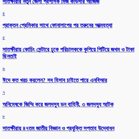
সাতক্ষীরার নতুন জেলা প্রশাসক মিজ কাউসার আজিজ
৪
প্রাক্তন প্রেমিকার সাথে ফোনালাপের পর তরুনের আত্মহত্যা
৫
সাতক্ষীরায় কোচিং সেন্টারে ঢুকে পরিচালককে কুপিয়ে পিটিয়ে জখম ও টাকা
ছিনতাই
৬
ঈদে কত খরচ করলেন? সব হিসাব চাইতে পারে এনবিআর
৭
অনিমেষকে জিম্মি করে জলদস্যু ডন বাহিনী, ৩ জলদস্যু আটক
৮
সাতক্ষীরায় ৪৭তম জাতীয় বিজ্ঞান ও প্রযুক্তি সপ্তাহ উদ্বোধন