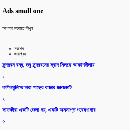
Ads small one
আপনার মতামত লিখুন
সর্বশেষ
জনপ্রিয়
সুন্দরবন বন্ধ, তবু সুন্দরবনের স্বাদ মিলছে আকাশনীলায়
১
কপিলমুনিতে চারা গাছের বাজার জমজমাট
২
সাতক্ষীরা একটি জেলা নয়, একটি অসমাপ্ত গবেষণাগার
৩