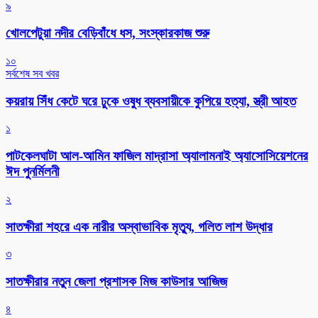
৯
খোলপেটুয়া নদীর বেড়িবাঁধে ধস, সংস্কারকাজ শুরু
১০
সর্বশেষ সব খবর
কয়রায় সিঁধ কেটে ঘরে ঢুকে ওষুধ ব্যবসায়ীকে কুপিয়ে হত্যা, স্ত্রী আহত
১
পাটকেলঘাটা আল-আমিন ফাজিল মাদ্রাসা অ্যালামনাই অ্যাসোসিয়েশনের
ঈদ পুনর্মিলনী
২
সাতক্ষীরা শহরে এক নারীর অস্বাভাবিক মৃত্যু, গলিত লাশ উদ্ধার
৩
সাতক্ষীরার নতুন জেলা প্রশাসক মিজ কাউসার আজিজ
৪