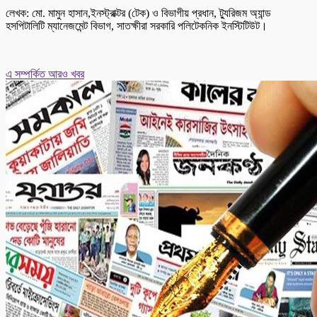
লেখক: মো. মামুন হাসান,ইনস্ট্রাক্টর (টেক) ও বিভাগীয় প্রধান, ট্যুরিজম অ্যান্ড
হসপিটালিটি ম্যানেজমেন্ট বিভাগ, সাতক্ষীরা সরকারি পলিটেকনিক ইনস্টিটিউট।
এ সম্পর্কিত আরও খবর