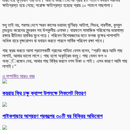
মারাগেছে মূল্যবান গাছপালা। আর এ কারণে দেশের প্রায় ৪০ শতাংশ বনায়ন সরাসরি
ক্ষতিগ্রস্ত হয়ে গেছে; পরোক্ষ ক্ষতিগ্রস্ত হয়েছে প্রায় ১০ শতাংশ গাছপালা।
শুধু তাই নয়, পরপর দেশে স্মরন কালের ভয়াবহ ঘুর্ণিঝড় আইলা, সিডর, নারগীজ, বুলবুল
লন্ডভন্ড করেদেয় সুন্দরবন সহ উপকুলীয় এলাকা। যারফলে সামাজিক পরিবেশের ভারসাম্য
রক্ষায় রীতিমত হুমকির মুখে পড়ে। পরিবেশ বিশেষজ্ঞদের মতে ফলজ বৃক্ষের পাশাপাশি
অধিক হারে বৃক্ষরোপন বা বনায়ন করতে পারলে সার্বিক পরিবেশ রক্ষা পাবে।
গাছ ক্রয় করতে আসা প্রতাপকাটী গ্রামের শাহিদা বেগম বলেন, “প্রতি বছর আমি গাছ
লাগাই, আমার ভালো লাগে। গাছ হলো অকৃত্রিম বন্ধু। গাছ যেমন ফল ও
অক্্িরজেন দেয়, আবার গাছ বিক্রি করলে নগদ টাকা ও পাই। এসব কারণে আমি গাছ
লাগাই।”
এ সম্পর্কিত আরও খবর
কয়রায় ফ্রি চক্ষু ক্যাম্প উপলক্ষে লিফলেট বিতরণ
পাইকগাছায় আশ্রয়ণ প্রকল্পের ৩০টি ঘর বিক্রির অভিযোগ