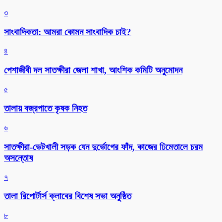
৩
সাংবাদিকতা: আমরা কোমন সাংবাদিক চাই?
৪
পেশাজীবী দল সাতক্ষীরা জেলা শাখা, আংশিক কমিটি অনুমোদন
৫
তালায় বজ্রপাতে কৃষক নিহত
৬
সাতক্ষীরা-ভেটখালী সড়ক যেন দুর্ভোগের ফাঁদ, কাজের ঢিমেতালে চরম
অসন্তোষ
৭
‎তালা রিপোর্টার্স ক্লাবের বিশেষ সভা অনুষ্ঠিত
৮