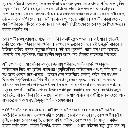
গ্রামের মাটির গল্প শুনলেন, দেখলেন কীভাবে একজন কৃষক বদলে যাওয়া পানির সঙ্গে কৃষির
নতুন সমীকরণ তৈরি করছেন। কোনো মৌয়ালের কাছ থেকে শুনলেন বন ও মানুষের
সম্পর্কের গল্প। কোনো জেলের নৌকায় বসে জানলেন জোয়ারের ভাষা। কোনো নারীর কাছ
থেকে শুনলেন ঘূর্ণিঝড়ের পর একটি পরিবারের পুনর্গঠনের কাহিনি। স্থানীয় রান্না খেলেন,
একটি পরিবারের বাড়িতে রাত কাটালেন এবং পরদিন ইতিহাসের কোনো স্থানে গিয়ে শুনলেন
কয়েক শতাব্দীর গল্প।
তখন পর্যটক শুধু জায়গা দেখছেন না। তিনি একটি ভূখন্ড পড়ছেন। এই ধারণা থেকেই
তৈরি হতে পারে “জীবন্ত সাতক্ষীরা”। যেখানে জাদুঘরের দেয়ালে ইতিহাস বন্দী থাকবে না,
ইতিহাস ছড়িয়ে থাকবে মানুষের জীবনে। নদী হবে প্রদর্শনী, গ্রাম হবে গবেষণাক্ষেত্র,
হোমস্টে হবে শ্রেণিকক্ষ, আর স্থানীয় মানুষ হবেন সেই জীবন্ত জাদুঘরের কিউরেটর।
এটি কল্পনা নয়। সাতক্ষীরার উপকূলে জলবায়ু পরিবর্তন, পানির সংকট ও মানুষের
অভিযোজন নিয়ে সাম্প্রতিক গবেষণায় প্রযুক্তিনির্ভর অভিযোজন এবং স্থানীয় জ্ঞান ও
সংগঠনের গুরুত্ব উঠে এসেছে। তাহলে কেন সাতক্ষীরায় জলবায়ু পর্যটন হবে না?দেশ
বিদেশের বিশ্ববিদ্যালয়ের শিক্ষার্থীরা আসবে উপকূলের বাস্তবতা দেখতে। গবেষকরা
আসবেন লবণাক্ততার পরিবর্তন পর্যবেক্ষণ করতে। পরিবেশবিদরা দেখবেন ম্যানগ্রোভ ও
মানুষের সম্পর্ক। পর্যটক দেখবেন কীভাবে প্রতিকূল প্রকৃতির সঙ্গে মানুষ প্রতিদিন নতুন
করে বেঁচে থাকার বিজ্ঞান তৈরি করছে।আরও এক ধাপ এগিয়ে সাতক্ষীরাকে করা যেতে পারে
বাংলাদেশের প্রথম বৃহৎ উন্মুক্ত পর্যটন গবেষণাগার।
প্রতিটি পর্যটন এলাকায় থাকবে একটি গল্প, একটি গবেষণা বিষয় এবং একটি স্থানীয়
অর্থনৈতিক কার্যক্রম। কোথাও নদী ও জোয়ার, কোথাও ম্যানগ্রোভ, কোথাও উপকূলীয়
কৃষি, কোথাও লোকসংস্কৃতি, কোথাও ধর্মীয় ঐতিহ্য, কোথাও স্থানীয় খাদ্য। পর্যটক
চাইলে দর্শক হবেন, চাইলে শিক্ষার্থী, চাইলে গবেষক। এখানে পর্যটনের নতুন মুদ্রা হবে শুধু