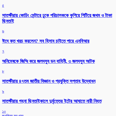
৫
সাতক্ষীরায় কোচিং সেন্টারে ঢুকে পরিচালককে কুপিয়ে পিটিয়ে জখম ও টাকা
ছিনতাই
৬
ঈদে কত খরচ করলেন? সব হিসাব চাইতে পারে এনবিআর
৭
অনিমেষকে জিম্মি করে জলদস্যু ডন বাহিনী, ৩ জলদস্যু আটক
৮
সাতক্ষীরায় ৪৭তম জাতীয় বিজ্ঞান ও প্রযুক্তি সপ্তাহ উদ্বোধন
৯
সাতক্ষীরায় গহনা ছিনতাইকালে দুর্বৃত্তের ইটের আঘাতে নারী নিহত
১০
জনপ্রিয় সব খবর