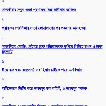
৩
সাতক্ষীরার নতুন জেলা প্রশাসক মিজ কাউসার আজিজ
৪
প্রাক্তন প্রেমিকার সাথে ফোনালাপের পর তরুনের আত্মহত্যা
৫
সাতক্ষীরায় কোচিং সেন্টারে ঢুকে পরিচালককে কুপিয়ে পিটিয়ে জখম ও টাকা
ছিনতাই
৬
ঈদে কত খরচ করলেন? সব হিসাব চাইতে পারে এনবিআর
৭
অনিমেষকে জিম্মি করে জলদস্যু ডন বাহিনী, ৩ জলদস্যু আটক
৮