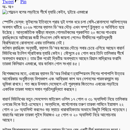
Tweet
Pin
অ-
অ+
স্পোর্টস ডেস্ক: ফুটবলের ইতিহাসে প্রায় দুই দশক ধরে চলা মেসি-রোনালদো আধিপত্যের
অবসান ঘটিয়ে ২০২৬ সালের ব্যালন ডি’অর দৌড় এখন সম্পূর্ণ উন্মুক্ত ও অনিশ্চিত হয়ে
উঠেছে। আন্তর্জাতিক ক্রীড়া মাধ্যম গোলডটকমের প্রকাশিত ২০ জনের পাওয়ার
র‍্যাঙ্কিংয়ে আটবারের জয়ী লিওনেল মেসি জায়গা পেলেও দীর্ঘদিনের প্রতিদ্বন্দ্বী
ক্রিশ্চিয়ানো রোনালদো এবার তালিকায় নেই।
বর্তমান র‍্যাঙ্কিং অনুযায়ী, ব্যালন ডি’অর জয়ের দৌড়ে সবার চেয়ে এগিয়ে আছেন বায়ার্ন
মিউনিখের ইংলিশ স্ট্রাইকার হ্যারি কেইন। মৌসুমে ৫৪ গোল করে তিনি তালিকার শীর্ষে
অবস্থান করছেন। তার ঠিক পরেই দ্বিতীয় অবস্থানে আছেন রিয়াল মাদ্রিদের ফরাসি
তারকা কিলিয়ান এমবাপ্পে, যার বর্তমান গোল সংখ্যা ৪৫।
বিশেষজ্ঞদের মতে, এবারের ব্যালন ডি’অর নির্ধারণে চ্যাম্পিয়নস লিগের পাশাপাশি উত্তর
আমেরিকায় অনুষ্ঠিতব্য বিশ্বকাপ এবং আফ্রিকা কাপ অব নেশনসের পারফরম্যান্স বড়
ভূমিকা রাখবে। গত বছর উসমান দেম্বেলে এই পুরস্কার জিতলেও এবারের লড়াইয়ে
একাধিক তারকা সমানে সমান প্রতিদ্বন্দ্বিতা করছেন।
বায়ার্ন মিউনিখের নতুন সেনসেশন মাইকেল ওলিস ১৭ গোল ও ৩১ অ্যাসিস্ট নিয়ে তালিকার
ওপরের দিকে উঠে এসেছেন। অন্যদিকে, বার্সেলোনার তরুণ তারকা লামিনে ইয়ামাল ২২
গোল ও ১৮ অ্যাসিস্ট করলেও বড় ম্যাচে ধারাবাহিকতার অভাবে কিছুটা পিছিয়ে পড়েছেন।
বায়ার্নের আরেক তারকা লুইস দিয়াজও ২৫ গোল ও ২০ অ্যাসিস্ট নিয়ে আলোচনায়
আছেন।
ফুটবল বিশ্লেষকদের মতে, এবারের ব্যালন ডি’অর রেস একটি দীর্ঘ ম্যারাথনের মতো।