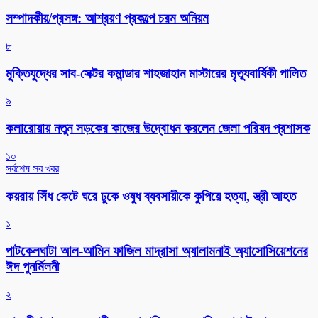
সম্পাদকীয়/প্রসঙ্গ: আশ্রয়ণ প্রকল্পে চরম অনিয়ম
৮
মুক্তিযুদ্ধের সাব-সেক্টর কমান্ডার শাহজাহান মাস্টারের মৃত্যুবার্ষিকী পালিত
৯
কলারোয়ায় নতুন সড়কের কাজের উদ্বোধন করলেন জেলা পরিষদ প্রশাসক
১০
সর্বশেষ সব খবর
কয়রায় সিঁধ কেটে ঘরে ঢুকে ওষুধ ব্যবসায়ীকে কুপিয়ে হত্যা, স্ত্রী আহত
১
পাটকেলঘাটা আল-আমিন ফাজিল মাদ্রাসা অ্যালামনাই অ্যাসোসিয়েশনের
ঈদ পুনর্মিলনী
২