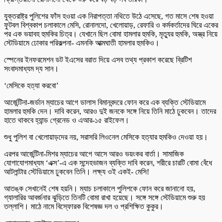
যুক্তরাষ্ট্র পুলিশের ফাঁস হওয়া এক নিরাপত্তা নথিতে উঠে এসেছে, গত মাসে শেষ হওয়া
ফুটবল বিশ্বকাপ চলাকালে মেসি, রোনালদো, খেলোয়াড়, রেফারি ও কর্মকর্তাদের ঘিরে একের
পর এক ভয়াবহ হুমকির চিত্র। যেখানে ছিল বোমা হামলার হুমকি, মৃত্যুর হুমকি, অস্ত্র নিয়ে
স্টেডিয়ামে ঢোকার পরিকল্পনা- এমনকি আত্মঘাতী হামলার হুমকিও।
স্পেনের ইনফরমেশন ডট ইএসের বরাত দিয়ে এসব তথ্য প্রকাশ করেছে ব্রিটিশ
সংবাদমাধ্যম দ্য সান।
‘মেসিকে হত্যা করবো’
আর্জেন্টিনা-জর্ডান ম্যাচের আগে ডালাস বিমানবন্দরে ফোন করে এক ব্যক্তি স্টেডিয়ামে
হামলার হুমকি দেন। দাবি করেন, আরও দুই জনকে সঙ্গে নিয়ে তিনি মাঠে ঢুকবেন। তাদের
হাতে থাকবে হ্যান্ড গ্রেনেড ও এআর-১৫ রাইফেল।
শুধু পুলিশ বা খেলোয়াড়দের নয়, সরাসরি লিওনেল মেসিকে হত্যার হুমকিও দেওয়া হয়।
এরপর আর্জেন্টিনা-মিশর ম্যাচের আগে আসে আরও ভয়ংকর বার্তা। সামাজিক
যোগাযোগমাধ্যম ‘এক্স’-এ এক সন্দেহভাজন ব্যক্তি দাবি করেন, শরীরে চারটি বোমা বেঁধে
আটলান্টার স্টেডিয়ামে ঢুকবেন তিনি। লক্ষ্য ওই একই- মেসি!
আতঙ্ক সেখানেই শেষ হয়নি। ম্যাচ চলাকালে পুলিশকে ফোন করে জানানো হয়,
গ্যালারির আবর্জনার ঝুড়িতে তিনটি বোমা রাখা হয়েছে। সঙ্গে সঙ্গে স্টেডিয়ামে শুরু হয়
তল্লাশি। মাঠে নামে বিস্ফোরক বিশেষজ্ঞ দল ও প্রশিক্ষিত কুকুর।