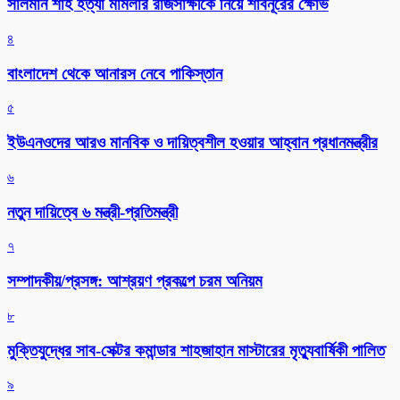
সালমান শাহ হত্যা মামলার রাজসাক্ষীকে নিয়ে শাবনূরের ক্ষোভ
৪
বাংলাদেশ থেকে আনারস নেবে পাকিস্তান
৫
ইউএনওদের আরও মানবিক ও দায়িত্বশীল হওয়ার আহ্বান প্রধানমন্ত্রীর
৬
নতুন দায়িত্বে ৬ মন্ত্রী-প্রতিমন্ত্রী
৭
সম্পাদকীয়/প্রসঙ্গ: আশ্রয়ণ প্রকল্পে চরম অনিয়ম
৮
মুক্তিযুদ্ধের সাব-সেক্টর কমান্ডার শাহজাহান মাস্টারের মৃত্যুবার্ষিকী পালিত
৯