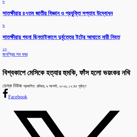
৮
সাতক্ষীরায় ৪৭তম জাতীয় বিজ্ঞান ও প্রযুক্তি সপ্তাহ উদ্বোধন
৯
সাতক্ষীরায় গহনা ছিনতাইকালে দুর্বৃত্তের ইটের আঘাতে নারী নিহত
১০
জনপ্রিয় সব খবর
বিশ্বকাপে মেসিকে হত্যার হুমকি, ফাঁস হলো ভয়ংকর নথি
ডেস্ক নিউজ
প্রকাশিত: রবিবার, ৯ আগস্ট, ২০২৬, ১২:৪৫ পূর্বাহ্ণ
Facebook