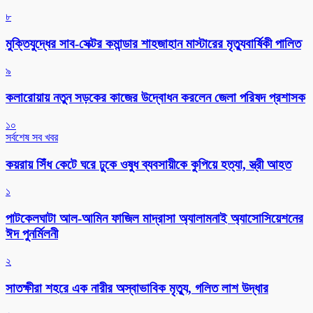
৮
মুক্তিযুদ্ধের সাব-সেক্টর কমান্ডার শাহজাহান মাস্টারের মৃত্যুবার্ষিকী পালিত
৯
কলারোয়ায় নতুন সড়কের কাজের উদ্বোধন করলেন জেলা পরিষদ প্রশাসক
১০
সর্বশেষ সব খবর
কয়রায় সিঁধ কেটে ঘরে ঢুকে ওষুধ ব্যবসায়ীকে কুপিয়ে হত্যা, স্ত্রী আহত
১
পাটকেলঘাটা আল-আমিন ফাজিল মাদ্রাসা অ্যালামনাই অ্যাসোসিয়েশনের
ঈদ পুনর্মিলনী
২
সাতক্ষীরা শহরে এক নারীর অস্বাভাবিক মৃত্যু, গলিত লাশ উদ্ধার