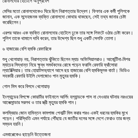
রোনালদোর হোটেলে অনুপ্রবেশ
মেসির মতো রোনালদোকেও ঘিরে ছিল নিরাপত্তার উদ্বেগ। ফিফার এক কর্মী পুলিশকে
জানান, এক সন্দেহজনক ব্যক্তি রোনালদো কোথায় থাকছেন, সেই তথ্য জানার চেষ্টা
করেছিলেন।
এরপর আরও এক ব্যক্তি রোনালদোর হোটেলে ঢুকে তার সঙ্গে লিফটে ওঠার চেষ্টা করেন।
পুলিশ তাকে থামালে দাবি করেন, তার উদ্দেশ্য ছিল শুধু একটি সেলফি তোলা।
৬ হাজারের বেশি হুমকি রেফারিকে
শুধু খেলোয়াড় নয়, নিরাপত্তার ঝুঁকিতে ছিলেন ম্যাচ অফিসিয়ালরাও। আর্জেন্টিনা-মিশর
ম্যাচের সিদ্ধান্ত নিয়ে ক্ষুব্ধ সমর্থকদের রোষে পড়েন ফরাসি রেফারি ফ্রাঁসোয়া
ল্যাটেক্সিয়ার। তার হোয়াটসঅ্যাপে আসে ছয় হাজারের বেশি হুমকিমূলক বার্তা। ভিডিও
সহকারী রেফারি উইলি দেলাজোও পান মৃত্যুর হুমকি।
গোল মিস করে বিপদে খেলোয়াড়
ইংল্যান্ডের বিপক্ষে কোয়ার্টার ফাইনালে আর্লিং হল্যান্ডকে পাস না দেওয়ার ঘটনায় নরওয়ের
আলেক্সান্ডার সরলথ ও তার স্ত্রী মৃত্যুর হুমকি পান।
কলম্বিয়ার জোন হামিন্তন কামপাজ পেনাল্টি মিস করার পরও একই ধরনের হুমকির মুখে
পড়েন। পরিস্থিতি এমন পর্যায়ে পৌঁছায় যে জাতীয় দলের সঙ্গে দেশে ফেরাও তার জন্য
সম্ভব হয়নি।
এমবাপ্পেকেও ছাড়েনি উত্তেজনা