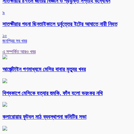
সাতক্ষীরায় ৪৭তম জাতীয় বিজ্ঞান ও প্রযুক্তি সপ্তাহ উদ্বোধন
৯
সাতক্ষীরায় গহনা ছিনতাইকালে দুর্বৃত্তের ইটের আঘাতে নারী নিহত
১০
জনপ্রিয় সব খবর
এ সম্পর্কিত আরও খবর
আর্জেন্টাইন গণমাধ্যমে মেসির বাবার মৃত্যুর খবর
বিশ্বকাপে মেসিকে হত্যার হুমকি, ফাঁস হলো ভয়ংকর নথি
কলারোয়ায় ফুটবল মাঠ ব্যবস্থাপনা কমিটির সভা