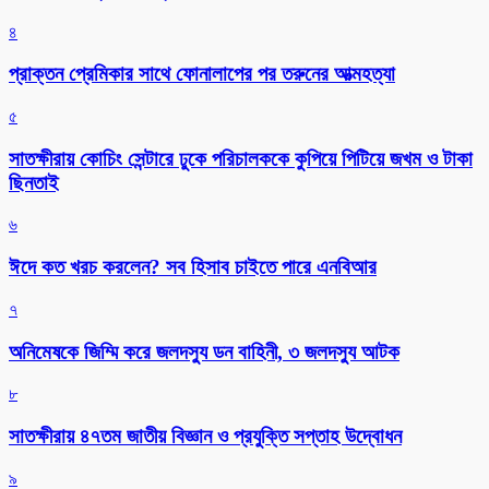
৪
প্রাক্তন প্রেমিকার সাথে ফোনালাপের পর তরুনের আত্মহত্যা
৫
সাতক্ষীরায় কোচিং সেন্টারে ঢুকে পরিচালককে কুপিয়ে পিটিয়ে জখম ও টাকা
ছিনতাই
৬
ঈদে কত খরচ করলেন? সব হিসাব চাইতে পারে এনবিআর
৭
অনিমেষকে জিম্মি করে জলদস্যু ডন বাহিনী, ৩ জলদস্যু আটক
৮
সাতক্ষীরায় ৪৭তম জাতীয় বিজ্ঞান ও প্রযুক্তি সপ্তাহ উদ্বোধন
৯