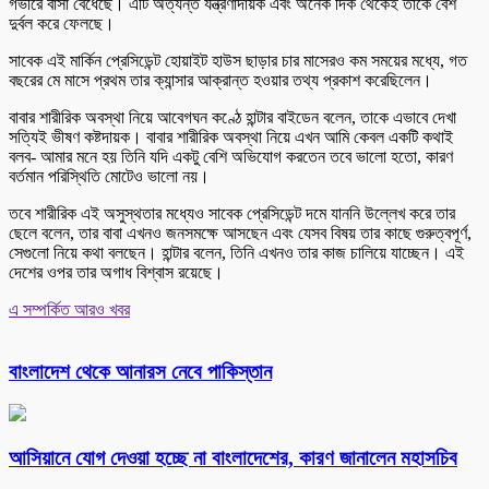
গভীরে বাসা বেঁধেছে। এটি অত্যন্ত যন্ত্রণাদায়ক এবং অনেক দিক থেকেই তাকে বেশ
দুর্বল করে ফেলছে।
সাবেক এই মার্কিন প্রেসিডেন্ট হোয়াইট হাউস ছাড়ার চার মাসেরও কম সময়ের মধ্যে, গত
বছরের মে মাসে প্রথম তার ক্যান্সার আক্রান্ত হওয়ার তথ্য প্রকাশ করেছিলেন।
বাবার শারীরিক অবস্থা নিয়ে আবেগঘন কণ্ঠে হান্টার বাইডেন বলেন, তাকে এভাবে দেখা
সত্যিই ভীষণ কষ্টদায়ক। বাবার শারীরিক অবস্থা নিয়ে এখন আমি কেবল একটি কথাই
বলব- আমার মনে হয় তিনি যদি একটু বেশি অভিযোগ করতেন তবে ভালো হতো, কারণ
বর্তমান পরিস্থিতি মোটেও ভালো নয়।
তবে শারীরিক এই অসুস্থতার মধ্যেও সাবেক প্রেসিডেন্ট দমে যাননি উল্লেখ করে তার
ছেলে বলেন, তার বাবা এখনও জনসমক্ষে আসছেন এবং যেসব বিষয় তার কাছে গুরুত্বপূর্ণ,
সেগুলো নিয়ে কথা বলছেন। হান্টার বলেন, তিনি এখনও তার কাজ চালিয়ে যাচ্ছেন। এই
দেশের ওপর তার অগাধ বিশ্বাস রয়েছে।
এ সম্পর্কিত আরও খবর
বাংলাদেশ থেকে আনারস নেবে পাকিস্তান
আসিয়ানে যোগ দেওয়া হচ্ছে না বাংলাদেশের, কারণ জানালেন মহাসচিব