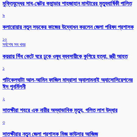
মুক্তিযুদ্ধের সাব-সেক্টর কমান্ডার শাহজাহান মাস্টারের মৃত্যুবার্ষিকী পালিত
৯
কলারোয়ায় নতুন সড়কের কাজের উদ্বোধন করলেন জেলা পরিষদ প্রশাসক
১০
সর্বশেষ সব খবর
কয়রায় সিঁধ কেটে ঘরে ঢুকে ওষুধ ব্যবসায়ীকে কুপিয়ে হত্যা, স্ত্রী আহত
১
পাটকেলঘাটা আল-আমিন ফাজিল মাদ্রাসা অ্যালামনাই অ্যাসোসিয়েশনের
ঈদ পুনর্মিলনী
২
সাতক্ষীরা শহরে এক নারীর অস্বাভাবিক মৃত্যু, গলিত লাশ উদ্ধার
৩
সাতক্ষীরার নতুন জেলা প্রশাসক মিজ কাউসার আজিজ