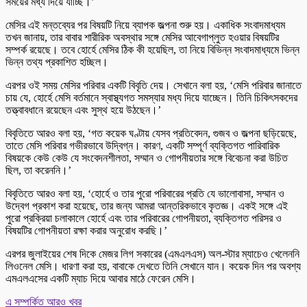
সময়ের মধ্য দিয়ে যাচ্ছি।’
মেসির এই মন্তব্যের পর বিষয়টি নিয়ে ব্যাপক জল্পনা শুরু হয়। একাধিক সংবাদমাধ্যম
তখন জানায়, তার বাবার শারীরিক অবস্থার সঙ্গে মেসির আবেগাপ্লুত হওয়ার বিষয়টির
সম্পর্ক রয়েছে। তবে হোর্হে মেসির ঠিক কী হয়েছিল, তা নিয়ে বিভিন্ন সংবাদমাধ্যমে ভিন্ন
ভিন্ন তথ্য প্রকাশিত হচ্ছিল।
এরপর ওই সময় মেসির পরিবার একটি বিবৃতি দেয়। সেখানে বলা হয়, ‘মেসি পরিবার জানাতে
চায় যে, হোর্হে মেসি বর্তমানে স্বাস্থ্যগত সমস্যার মধ্য দিয়ে যাচ্ছেন। তিনি চিকিৎসকদের
তত্ত্বাবধানে রয়েছেন এবং সুস্থ হয়ে উঠছেন।’
বিবৃতিতে আরও বলা হয়, ‘গত কয়েক ঘণ্টায় যেসব প্রতিবেদন, গুজব ও জল্পনা ছড়িয়েছে,
তাতে মেসি পরিবার গভীরভাবে উদ্বিগ্ন। কারণ, একটি সম্পূর্ণ ব্যক্তিগত পারিবারিক
বিষয়কে কেউ কেউ যে সংবেদনশীলতা, সম্মান ও গোপনীয়তার সঙ্গে বিবেচনা করা উচিত
ছিল, তা করেননি।’
বিবৃতিতে আরও বলা হয়, ‘হোর্হে ও তার পুরো পরিবারের প্রতি যে ভালোবাসা, সম্মান ও
উদ্বেগ প্রকাশ করা হয়েছে, তার জন্য আমরা আন্তরিকভাবে কৃতজ্ঞ। একই সঙ্গে এই
পুরো প্রক্রিয়া চলাকালে হোর্হে এবং তার পরিবারের গোপনীয়তা, ব্যক্তিগত পরিসর ও
বিষয়টির গোপনীয়তা রক্ষা করার অনুরোধ করছি।’
এরপর জুলাইয়ের শেষ দিকে মেজর লিগ সকারের (এমএলএস) অল-স্টার ম্যাচেও খেলেননি
লিওনেল মেসি। ধারণা করা হয়, বাবাকে দেখতে তিনি সেখানে যান। কয়েক দিন পর অবশ্য
এমএলএসের একটি ম্যাচ দিয়ে আবার মাঠে ফেরেন মেসি।
এ সম্পর্কিত আরও খবর