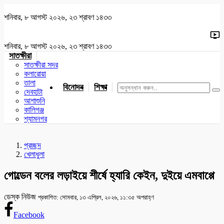
শনিবার, ৮ আগস্ট ২০২৬, ২৩ শ্রাবণ ১৪৩৩
শনিবার, ৮ আগস্ট ২০২৬, ২৩ শ্রাবণ ১৪৩৩
সাতক্ষীরা
সাতক্ষীরা সদর
কলারোয়া
তালা
বিনোদন
শিক্ষা
খেলাধুলা
জাতীয়
খুলনা
যশোর
দেবহাটা
আশাশুনি
কালিগঞ্জ
শ্যামনগর
প্রচ্ছদ
খেলাধুলা
গোল্ডেন বলের লড়াইয়ে শীর্ষে হ্যারি কেইন, দুইয়ে এমবাপ্পে
ডেস্ক নিউজ
প্রকাশিত: সোমবার, ১৩ এপ্রিল, ২০২৬, ১১:৩৫ অপরাহ্ণ
Facebook