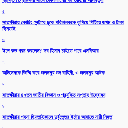
প্রাক্তন প্রেমিকার সাথে ফোনালাপের পর তরুনের আত্মহত্যা
৫
সাতক্ষীরায় কোচিং সেন্টারে ঢুকে পরিচালককে কুপিয়ে পিটিয়ে জখম ও টাকা
ছিনতাই
৬
ঈদে কত খরচ করলেন? সব হিসাব চাইতে পারে এনবিআর
৭
অনিমেষকে জিম্মি করে জলদস্যু ডন বাহিনী, ৩ জলদস্যু আটক
৮
সাতক্ষীরায় ৪৭তম জাতীয় বিজ্ঞান ও প্রযুক্তি সপ্তাহ উদ্বোধন
৯
সাতক্ষীরায় গহনা ছিনতাইকালে দুর্বৃত্তের ইটের আঘাতে নারী নিহত