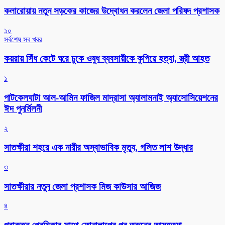
কলারোয়ায় নতুন সড়কের কাজের উদ্বোধন করলেন জেলা পরিষদ প্রশাসক
১০
সর্বশেষ সব খবর
কয়রায় সিঁধ কেটে ঘরে ঢুকে ওষুধ ব্যবসায়ীকে কুপিয়ে হত্যা, স্ত্রী আহত
১
পাটকেলঘাটা আল-আমিন ফাজিল মাদ্রাসা অ্যালামনাই অ্যাসোসিয়েশনের
ঈদ পুনর্মিলনী
২
সাতক্ষীরা শহরে এক নারীর অস্বাভাবিক মৃত্যু, গলিত লাশ উদ্ধার
৩
সাতক্ষীরার নতুন জেলা প্রশাসক মিজ কাউসার আজিজ
৪