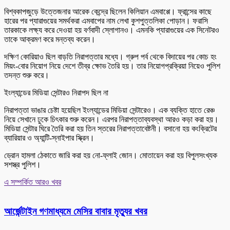
বিশ্বকাপজুড়ে উত্তেজনার আরেক কেন্দ্রে ছিলেন কিলিয়ান এমবাপ্পে। ফ্রান্সের কাছে
হারের পর প্যারাগুয়ের সমর্থকরা এমবাপের নাম লেখা কুশপুত্তলিকা পোড়ান। ফরাসি
তারকাকে লক্ষ্য করে দেওয়া হয় বর্ণবাদী স্লোগানও। এমনকি প্যারাগুয়ের এক সিনেটরও
তাকে আক্রমণ করে মন্তব্য করেন।
দক্ষিণ কোরিয়াও ছিল বাড়তি নিরাপত্তার মধ্যে। গ্রুপ পর্ব থেকে বিদায়ের পর কোচ হং
মিয়ং-বোর নিয়োগ নিয়ে দেশে তীব্র ক্ষোভ তৈরি হয়। তার নিয়োগপ্রক্রিয়া নিয়েও পুলিশ
তদন্ত শুরু করে।
ইংল্যান্ডের মিডিয়া সেন্টারও নিরাপদ ছিল না
নিরাপত্তা ভাঙার চেষ্টা হয়েছিল ইংল্যান্ডের মিডিয়া সেন্টারেও। এক ব্যক্তি হাতে রেঞ্চ
নিয়ে সেখানে ঢুকে চিৎকার শুরু করেন। এরপর নিরাপত্তাব্যবস্থা আরও কড়া করা হয়।
মিডিয়া সেন্টার ঘিরে তৈরি করা হয় তিন স্তরের নিরাপত্তাবেষ্টনী। বসানো হয় কংক্রিটের
ব্যারিয়ার ও অ্যান্টি-স্নাইপার স্ক্রিন।
ড্রোন হামলা ঠেকাতে জারি করা হয় নো-ফ্লাই জোন। মোতায়েন করা হয় বিপুলসংখ্যক
সশস্ত্র পুলিশ।
এ সম্পর্কিত আরও খবর
আর্জেন্টাইন গণমাধ্যমে মেসির বাবার মৃত্যুর খবর