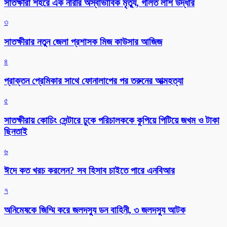
সাতক্ষীরা শহরে এক নারীর অস্বাভাবিক মৃত্যু, গলিত লাশ উদ্ধার
৩
সাতক্ষীরার নতুন জেলা প্রশাসক মিজ কাউসার আজিজ
৪
প্রাক্তন প্রেমিকার সাথে ফোনালাপের পর তরুনের আত্মহত্যা
৫
সাতক্ষীরায় কোচিং সেন্টারে ঢুকে পরিচালককে কুপিয়ে পিটিয়ে জখম ও টাকা
ছিনতাই
৬
ঈদে কত খরচ করলেন? সব হিসাব চাইতে পারে এনবিআর
৭
অনিমেষকে জিম্মি করে জলদস্যু ডন বাহিনী, ৩ জলদস্যু আটক