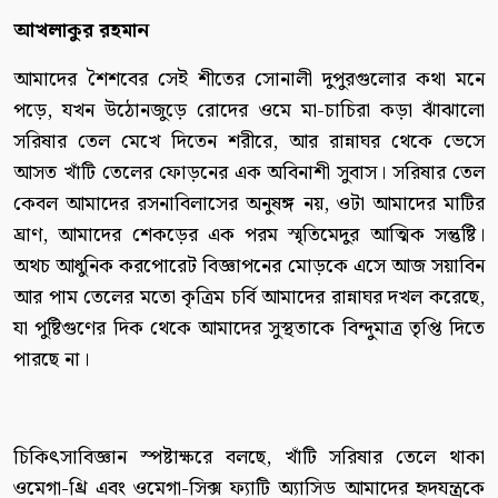
আখলাকুর রহমান
আমাদের শৈশবের সেই শীতের সোনালী দুপুরগুলোর কথা মনে
পড়ে, যখন উঠোনজুড়ে রোদের ওমে মা-চাচিরা কড়া ঝাঁঝালো
সরিষার তেল মেখে দিতেন শরীরে, আর রান্নাঘর থেকে ভেসে
আসত খাঁটি তেলের ফোড়নের এক অবিনাশী সুবাস। সরিষার তেল
কেবল আমাদের রসনাবিলাসের অনুষঙ্গ নয়, ওটা আমাদের মাটির
ঘ্রাণ, আমাদের শেকড়ের এক পরম স্মৃতিমেদুর আত্মিক সন্তুষ্টি।
অথচ আধুনিক করপোরেট বিজ্ঞাপনের মোড়কে এসে আজ সয়াবিন
আর পাম তেলের মতো কৃত্রিম চর্বি আমাদের রান্নাঘর দখল করেছে,
যা পুষ্টিগুণের দিক থেকে আমাদের সুস্থতাকে বিন্দুমাত্র তৃপ্তি দিতে
পারছে না।
চিকিৎসাবিজ্ঞান স্পষ্টাক্ষরে বলছে, খাঁটি সরিষার তেলে থাকা
ওমেগা-থ্রি এবং ওমেগা-সিক্স ফ্যাটি অ্যাসিড আমাদের হৃদযন্ত্রকে