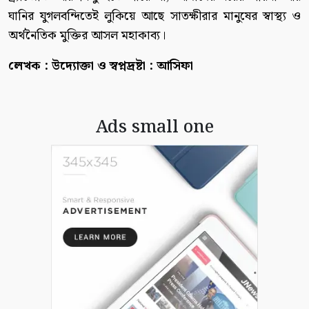
ঘানির যুগলবন্দিতেই লুকিয়ে আছে সাতক্ষীরার মানুষের স্বাস্থ্য ও
অর্থনৈতিক মুক্তির আসল মহাকাব্য।
লেখক : উদ্যোক্তা ও স্বপ্নদ্রষ্টা : আসিফা
Ads small one