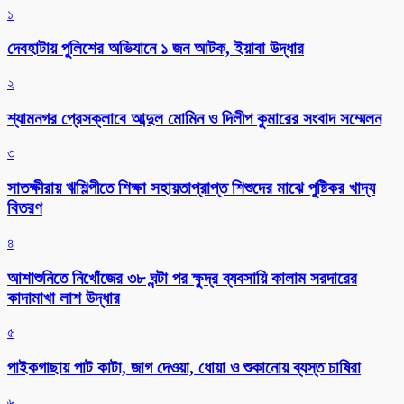
১
দেবহাটায় পুলিশের অভিযানে ১ জন আটক, ইয়াবা উদ্ধার
২
শ্যামনগর প্রেসক্লাবে আব্দুল মোমিন ও দিলীপ কুমারের সংবাদ সম্মেলন
৩
সাতক্ষীরায় ঋশিল্পীতে শিক্ষা সহায়তাপ্রাপ্ত শিশুদের মাঝে পুষ্টিকর খাদ্য
বিতরণ
৪
আশাশুনিতে নিখোঁজের ৩৮ ঘন্টা পর ক্ষুদ্র ব্যবসায়ি কালাম সরদারের
কাদামাখা লাশ উদ্ধার
৫
পাইকগাছায় পাট কাটা, জাগ দেওয়া, ধোয়া ও শুকানোয় ব্যস্ত চাষিরা
৬