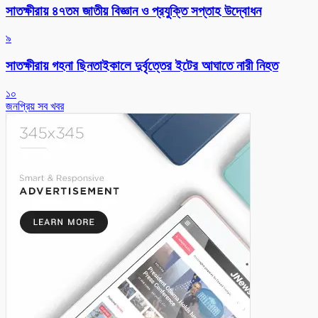
সাতক্ষীরায় ৪৭তম জাতীয় বিজ্ঞান ও প্রযুক্তি সপ্তাহ উদ্বোধন
৯
সাতক্ষীরায় গহনা ছিনতাইকালে দুর্বৃত্তের ইটের আঘাতে নারী নিহত
১০
জনপ্রিয় সব খবর