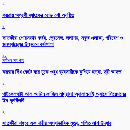
৮
কয়রায় অগ্রণী ব্যাংকের রোড-শো অনুষ্ঠিত
৯
সাতক্ষীরা পৌরসভার বর্জ্য, ড্রেনেজ, জলাশয়, সবুজ এলাকা, পরিবেশ ও
জনস্বাস্থ্যের উন্নয়নে কর্মশালা
১০
সর্বশেষ সব খবর
কয়রায় সিঁধ কেটে ঘরে ঢুকে ওষুধ ব্যবসায়ীকে কুপিয়ে হত্যা, স্ত্রী আহত
১
পাটকেলঘাটা আল-আমিন ফাজিল মাদ্রাসা অ্যালামনাই অ্যাসোসিয়েশনের
ঈদ পুনর্মিলনী
২
সাতক্ষীরা শহরে এক নারীর অস্বাভাবিক মৃত্যু, গলিত লাশ উদ্ধার