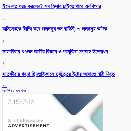
ঈদে কত খরচ করলেন? সব হিসাব চাইতে পারে এনবিআর
৭
অনিমেষকে জিম্মি করে জলদস্যু ডন বাহিনী, ৩ জলদস্যু আটক
৮
সাতক্ষীরায় ৪৭তম জাতীয় বিজ্ঞান ও প্রযুক্তি সপ্তাহ উদ্বোধন
৯
সাতক্ষীরায় গহনা ছিনতাইকালে দুর্বৃত্তের ইটের আঘাতে নারী নিহত
১০
জনপ্রিয় সব খবর