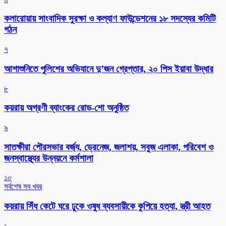
কলারোয়ায় সাংবাদিক সুরক্ষা ও কল্যাণ ফাউন্ডেশনের ১৮ সদস্যের কমিটি
গঠন
৭
আশাশুনিতে পুলিশের অভিযানে দু’জন গ্রেপ্তার, ২০ পিস ইয়াবা উদ্ধার
৮
কয়রায় অগ্রণী ব্যাংকের রোড-শো অনুষ্ঠিত
৯
সাতক্ষীরা পৌরসভার বর্জ্য, ড্রেনেজ, জলাশয়, সবুজ এলাকা, পরিবেশ ও
জনস্বাস্থ্যের উন্নয়নে কর্মশালা
১০
সর্বশেষ সব খবর
কয়রায় সিঁধ কেটে ঘরে ঢুকে ওষুধ ব্যবসায়ীকে কুপিয়ে হত্যা, স্ত্রী আহত
১