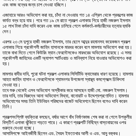
এবং কাজ বন্ধের জন্য চাপ দেওয়া হচ্ছিল।
এজাহারে আরও অভিযোগ করা হয়, চাঁদা না দেওয়ায় গত ১৪ এপ্রিল থেকে প্রকল্পের কাজ
কার্যত বন্ধ হয়ে যায়। পরে গত ১৯ মে রাতে প্রকল্প এলাকায় গিয়ে হাজী নজরুল ইসলাম
১৫ লাখ টাকা চাঁদা দাবি করেন এবং কাজ চালিয়ে গেলে কর্মকর্তা-কর্মচারীদের হত্যার হুমকি
দেন।
এরপর ২৩ মে দুপুরে হাজী নজরুল ইসলাম, তার ছেলে আব্দুর রহমানসহ কয়েকজন প্রকল্প
এলাকায় গিয়ে প্রকৌশলী জাহিদ হাসানকে মারধর করেন বলে মামলায় অভিযোগ করা হয়।
তাকে বাধা দিতে গেলে কিউরিং ম্যান ফেরদৌসকেও মারধরের অভিযোগ রয়েছে। এ সময়
প্রকৌশলী জাহিদের একটি অ্যাপল স্মার্টওয়াচ ও মানিব্যাগ নিয়ে যাওয়ার অভিযোগও করা
হয়।
মামলার বাদীর দাবি, পুরো ঘটনা প্রকল্প এলাকার সিসিটিভি ক্যামেরায় ধারণ হয়েছে। হামলায়
আহত জাহিদ হাসান ও ফেরদৌসকে শ্যামনগর উপজেলা স্বাস্থ্য কমপ্লেক্সে চিকিৎসা
দেওয়া হয়।
তবে শুরু থেকেই এসব অভিযোগ অস্বীকার করে আসছেন হাজী মো. নজরুল ইসলাম।
তার দাবি, তার বিরুদ্ধে আনা অভিযোগ মিথ্যা, বানোয়াট ও উদ্দেশ্যপ্রণোদিত। হামলার
অভিযোগের সময় তিনি ইউনিয়ন পরিষদের বাজেট অধিবেশনে ছিলেন বলেও দাবি করেন
তিনি।
প্রকল্পসংশ্লিষ্ট ব্যক্তিরা বলছেন, বর্ষার আগে বাঁধ নির্মাণকাজ শেষ করা না গেলে উপকূলীয়
বিস্তীর্ণ এলাকা ঝুঁকিতে পড়তে পারে। এ কারণে প্রকল্পটি নির্বিঘ্নে বাস্তবায়নের ওপর
গুরুত্ব দেওয়া হচ্ছে।
আসামিপক্ষে আইনজীবী ছিলেন এড. সৈয়দ ইফতেখার আলী ও এড. আবু বক্কর।