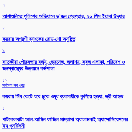
৭
আশাশুনিতে পুলিশের অভিযানে দু’জন গ্রেপ্তার, ২০ পিস ইয়াবা উদ্ধার
৮
কয়রায় অগ্রণী ব্যাংকের রোড-শো অনুষ্ঠিত
৯
সাতক্ষীরা পৌরসভার বর্জ্য, ড্রেনেজ, জলাশয়, সবুজ এলাকা, পরিবেশ ও
জনস্বাস্থ্যের উন্নয়নে কর্মশালা
১০
সর্বশেষ সব খবর
কয়রায় সিঁধ কেটে ঘরে ঢুকে ওষুধ ব্যবসায়ীকে কুপিয়ে হত্যা, স্ত্রী আহত
১
পাটকেলঘাটা আল-আমিন ফাজিল মাদ্রাসা অ্যালামনাই অ্যাসোসিয়েশনের
ঈদ পুনর্মিলনী