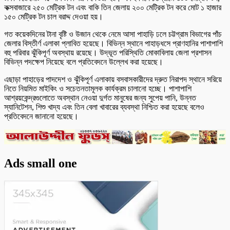
কক্সবাজারে ২৫০ মেট্রিক টন এবং বাকি তিন জেলায় ২০০ মেট্রিক টন করে মোট ১ হাজার
১৫০ মেট্রিক টন চাল বরাদ্দ দেওয়া হয়।
গত কয়েকদিনের টানা বৃষ্টি ও উজান থেকে নেমে আসা পাহাড়ি ঢলে চট্টগ্রাম বিভাগের পাঁচ
জেলার বিস্তীর্ণ এলাকা প্লাবিত হয়েছে। বিভিন্ন স্থানে পাহাড়ধসে প্রাণহানির পাশাপাশি
বহু পরিবার ঝুঁকিপূর্ণ অবস্থায় রয়েছে। উদ্ভূত পরিস্থিতি মোকাবিলায় জেলা প্রশাসন
বিভিন্ন পদক্ষেপ নিয়েছে বলে প্রতিবেদনে উল্লেখ করা হয়েছে।
এছাড়া পাহাড়ের পাদদেশ ও ঝুঁকিপূর্ণ এলাকায় বসবাসকারীদের দ্রুত নিরাপদ স্থানে সরিয়ে
নিতে নিয়মিত মাইকিং ও সচেতনতামূলক কার্যক্রম চালানো হচ্ছে। পাশাপাশি
আশ্রয়কেন্দ্রগুলোতে অবস্থান নেওয়া দুর্গত মানুষের জন্য সুপেয় পানি, উন্নত
স্যানিটেশন, শিশু খাদ্য এবং তিন বেলা খাবারের ব্যবস্থা নিশ্চিত করা হয়েছে বলেও
প্রতিবেদনে জানানো হয়েছে।
Ads small one