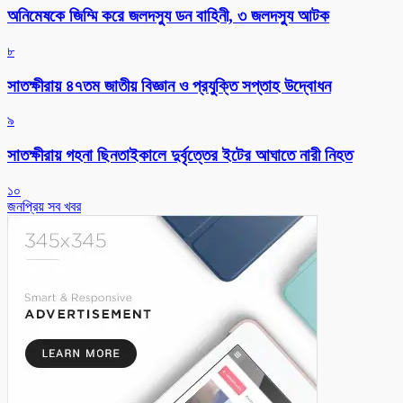
অনিমেষকে জিম্মি করে জলদস্যু ডন বাহিনী, ৩ জলদস্যু আটক
৮
সাতক্ষীরায় ৪৭তম জাতীয় বিজ্ঞান ও প্রযুক্তি সপ্তাহ উদ্বোধন
৯
সাতক্ষীরায় গহনা ছিনতাইকালে দুর্বৃত্তের ইটের আঘাতে নারী নিহত
১০
জনপ্রিয় সব খবর