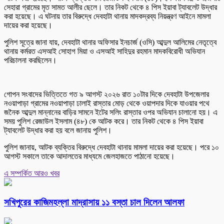
সেহারা গ্রামের মৃত সামত আলীর ছেলে। তার নিকট থেকে ৪ পিস ইয়াবা ট্যাবলেট উদ্ধার
করা হয়েছে। এ ঘটনায় তার বিরুদ্ধে দেবহাটা থানায় মাদকদ্রব্য নিয়ন্ত্রণ আইনে মামলা
দায়ের করা হয়েছে।
পুলিশ সূত্রে জানা যায়, দেবহাটা থানার অফিসার ইনচার্জ (ওসি) আব্দুল আলিমের নেতৃত্বে
থানায় কর্মরত এসআই সোহাগ মিয়া ও এসআই সাহিদুর রহমান মাদকবিরোধী অভিযান
পরিচালনা করছিলেন।
গোপন সংবাদের ভিত্তিতে গত ৯ আগস্ট ২০২৬ রাত ১০টার দিকে দেবহাটা উপজেলার
নওয়াপাড়া গ্রামের নওয়াপাড়া ঢালাই রাস্তার মোড় থেকে ওয়াপদার দিকে যাওয়ার পথে
জনৈক আব্দুল মান্নানের বাড়ির সামনে ইটের সলিং রাস্তার ওপর অভিযান চালানো হয়। এ
সময় পুলিশ রেজাউল ইসলাম (৪৮) কে আটক করে। তার নিকট থেকে ৪ পিস ইয়াবা
ট্যাবলেট উদ্ধার করা হয় বলে জানায় পুলিশ।
পুলিশ জানায়, আটক ব্যক্তির বিরুদ্ধে দেবহাটা থানায় মামলা দায়ের করা হয়েছে। পরে ১০
আগস্ট সকালে তাকে আদালতের মাধ্যমে জেলহাজতে পাঠানো হয়েছে।
এ সম্পর্কিত আরও খবর
সখিপুরের কাজিমহল্লা মাদ্রাসায় ১১ বস্তা চাল দিলেন আলফা