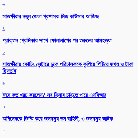
৩
সাতক্ষীরার নতুন জেলা প্রশাসক মিজ কাউসার আজিজ
৪
প্রাক্তন প্রেমিকার সাথে ফোনালাপের পর তরুনের আত্মহত্যা
৫
সাতক্ষীরায় কোচিং সেন্টারে ঢুকে পরিচালককে কুপিয়ে পিটিয়ে জখম ও টাকা
ছিনতাই
৬
ঈদে কত খরচ করলেন? সব হিসাব চাইতে পারে এনবিআর
৭
অনিমেষকে জিম্মি করে জলদস্যু ডন বাহিনী, ৩ জলদস্যু আটক
৮