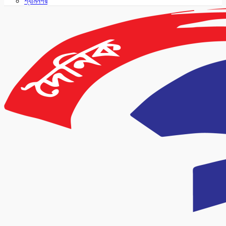
শ্যামনগর