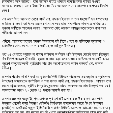
চাঁদাবাজির সঙ্গে জড়িত। তারা জামিনে বাইরে থাকলে সরকারি কাজ ব্যাহত হওয়ার
আশঙ্কা রয়েছে। এসব বিষয় বিবেচনায় নিয়ে আদালত তাদের কারাগারে পাঠানোর নির্দেশ
দেন।
এর আগে উচ্চ আদালত থেকে হাজী মো. নজরুল ইসলাম ও তার সহযোগী ছয় সপ্তাহের
জামিনে ছিলেন। জামিনের মেয়াদ শেষে সোমবার তারা সাতক্ষীরার আদালতে হাজির হয়ে
পুনরায় জামিনের আবেদন করেন। আদালত সেই আবেদন নামঞ্জুর করে তাদের কারাগারে
পাঠানোর আদেশ দেন।
এদিকে, আদালত চত্বরে নজরুল ইসলামের ছবি নিতে গেলে সাংবাদিকদের ক্যামেরা ও
মোবাইল ফোন ফেলে দেন তার ছোট ছেলে সাইফুল ইসলাম।
গত ২৫ মে রাতে শ্যামনগর থানায় জাইকার অর্থায়নে পানি উন্নয়ন বোর্ডের বন্যা নিয়ন্ত্রণ
বাঁধ নির্মাণ প্রকল্পে চাঁদাবাজি, হামলা ও কাজ বন্ধ করে দেওয়ার অভিযোগে মামলাটি করেন
প্রকল্প বাস্তবায়নকারী প্রতিষ্ঠান আর-রাদ করপোরেশনের আইন কর্মকর্তা মো. জালাল
উদ্দিন।
মামলায় প্রধান আসামি করা হয় বুড়িগোয়ালিনী ইউনিয়ন পরিষদের চেয়ারম্যান ও শ্যামনগর
উপজেলা জামায়াতের কর্মপরিষদ ও শুরা সদস্য হাজী মো. নজরুল ইসলামকে। মামলায় তার
ছেলে আব্দুর রহমান, স্থানীয় বিশ্বজিৎ মন্ডলসহ আরও কয়েকজনের নাম উল্লেখ করা হয়।
অজ্ঞাতনামা আরও ২০ থেকে ২৫ জনকে আসামি করা হয়।
মামলার এজাহার অনুযায়ী, শ্যামনগরের পূর্ব দুর্গাবাটি এলাকায় জাইকার অর্থায়নে পানি
উন্নয়ন বোর্ডের বন্যা নিয়ন্ত্রণ বেড়িবাঁধ নির্মাণকাজ বাস্তবায়ন করছে ডিএল-উন্নয়ন
(জেভি) ও ডকইয়ার্ড অ্যান্ড ইঞ্জিনিয়ারিং ওয়ার্কস লিমিটেডের পক্ষে আর-রাদ করপোরেশন।
অভিযোগ করা হয়, গত বছরের আগস্ট থেকে প্রকল্পসংশ্লিষ্ট ব্যক্তিদের কাছে চাঁদা দাবি