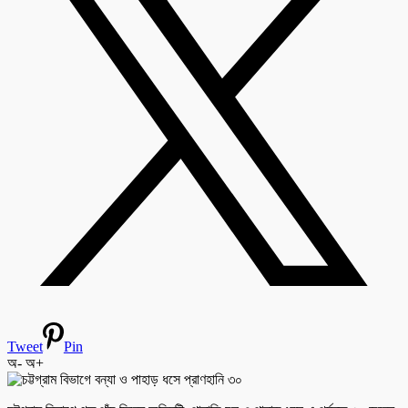
Tweet
Pin
অ-
অ+