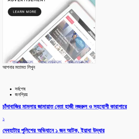
আপনার মতামত লিখুন
সর্বশেষ
জনপ্রিয়
চাঁদাবাজির মামলায় জামায়াত নেতা হাজী নজরুল ও সহযোগী কারাগারে
১
দেবহাটায় পুলিশের অভিযানে ১ জন আটক, ইয়াবা উদ্ধার