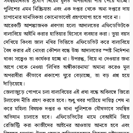
সমন্বয়হীনতার সুযোগ নিয়েই মূলত অপরাধীরা পার পেয়ে যাচ্ছে।
পুলিশের এমন নিষ্ক্রিয়তা এবং এক দপ্তর থেকে অন্য দপ্তরে দায়
চাপানোর মানসিকতা কোনোভাবেই গ্রহণযোগ্য হতে পারে না।
আরেকটি আশঙ্কাজনক প্রবণতা হলো আদালতের এফিডেভিটকে
বাল্যবিয়ে আইনি করার হাতিয়ার হিসেবে ব্যবহার করা। ভুয়া বয়স
দেখিয়ে কিংবা জাল নথির ভিত্তিতে এফিডেভিট করে বাল্যবিয়ে
বৈধ করার এই নোংরা কৌশল বন্ধে উচ্চ আদালতের স্পষ্ট নির্দেশনা
থাকা সত্ত্বেও তা কার্যকর হচ্ছে না। উপরন্তু, বিয়ে না দেওয়ার জন্য
আগে থেকে নেওয়া ‘লিখিত অঙ্গীকারনামা’ অমান্য করেও মূল
অপরাধীরা কীভাবে প্রকাশ্যে ঘুরে বেড়াচ্ছে, তা বড় প্রশ্ন হয়ে
দাঁড়িয়েছে।
জেলাজুড়ে গোপনে চলা বাল্যবিয়ের এই প্রথা বন্ধে অবিলম্বে জিরো
টলারেন্স নীতি গ্রহণ করতে হবে। শুধু খবর পাঠিয়ে দায়িত্ব শেষ না
করে মহিলা বিষয়ক দপ্তর ও থানা পুলিশকে যৌথভাবে সমন্বিত
অভিযান চালাতে হবে। এফিডেভিটের নামে বেআইনি বিয়ে
রেজিস্ট্রি করা কাজীদের আইনের আওতায় আনতে হবে এবং