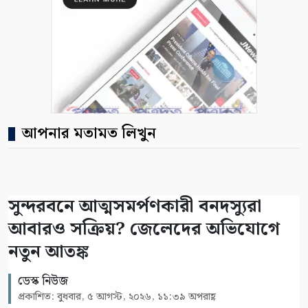
আপনার মতামত লিখুন
সুন্দরবনে আত্মসমর্পণকারী বনদস্যুরা
আবারও সক্রিয়? জেলেদের অভিযোগে
নতুন আতঙ্ক
ডেস্ক নিউজ
প্রকাশিত: বুধবার, ৫ আগস্ট, ২০২৬, ১১:৩৯ অপরাহ্ণ