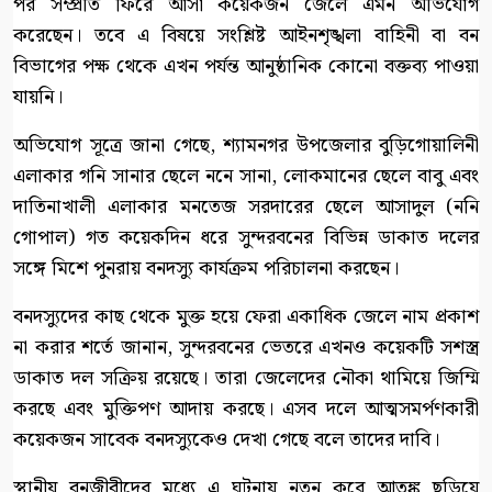
পর সম্প্রতি ফিরে আসা কয়েকজন জেলে এমন অভিযোগ
করেছেন। তবে এ বিষয়ে সংশ্লিষ্ট আইনশৃঙ্খলা বাহিনী বা বন
বিভাগের পক্ষ থেকে এখন পর্যন্ত আনুষ্ঠানিক কোনো বক্তব্য পাওয়া
যায়নি।
অভিযোগ সূত্রে জানা গেছে, শ্যামনগর উপজেলার বুড়িগোয়ালিনী
এলাকার গনি সানার ছেলে ননে সানা, লোকমানের ছেলে বাবু এবং
দাতিনাখালী এলাকার মনতেজ সরদারের ছেলে আসাদুল (ননি
গোপাল) গত কয়েকদিন ধরে সুন্দরবনের বিভিন্ন ডাকাত দলের
সঙ্গে মিশে পুনরায় বনদস্যু কার্যক্রম পরিচালনা করছেন।
বনদস্যুদের কাছ থেকে মুক্ত হয়ে ফেরা একাধিক জেলে নাম প্রকাশ
না করার শর্তে জানান, সুন্দরবনের ভেতরে এখনও কয়েকটি সশস্ত্র
ডাকাত দল সক্রিয় রয়েছে। তারা জেলেদের নৌকা থামিয়ে জিম্মি
করছে এবং মুক্তিপণ আদায় করছে। এসব দলে আত্মসমর্পণকারী
কয়েকজন সাবেক বনদস্যুকেও দেখা গেছে বলে তাদের দাবি।
স্থানীয় বনজীবীদের মধ্যে এ ঘটনায় নতুন করে আতঙ্ক ছড়িয়ে