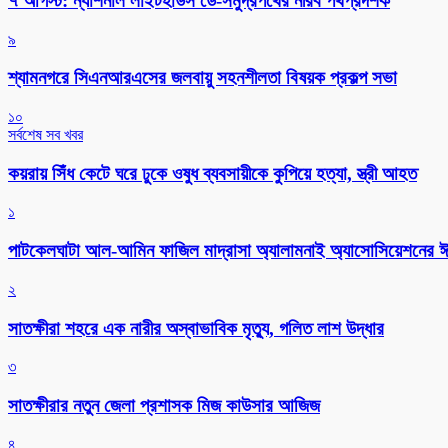
৭ আগস্ট: ন্যাশনাল লাইটহাউস ডে-সমুদ্রপথের নীরব পথপ্রদর্শক
৯
শ্যামনগরে সিএনআরএসের জলবায়ু সহনশীলতা বিষয়ক প্রকল্প সভা
১০
সর্বশেষ সব খবর
কয়রায় সিঁধ কেটে ঘরে ঢুকে ওষুধ ব্যবসায়ীকে কুপিয়ে হত্যা, স্ত্রী আহত
১
পাটকেলঘাটা আল-আমিন ফাজিল মাদ্রাসা অ্যালামনাই অ্যাসোসিয়েশনের ঈদ 
২
সাতক্ষীরা শহরে এক নারীর অস্বাভাবিক মৃত্যু, গলিত লাশ উদ্ধার
৩
সাতক্ষীরার নতুন জেলা প্রশাসক মিজ কাউসার আজিজ
৪