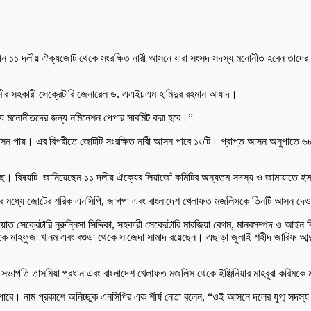
াধীন ১১ দলীয় ঐক্যজোট থেকে সংরক্ষিত নারী আসনে যারা সংসদ সদস্য মনোনীত হবেন তাদের ন
লামীর সহকারী সেক্রেটারি জেনারেল ড. এএইচএম হামিদুর রহমান আযাদ।
ঐক্য মনোনীতদের জন্য নমিনেশন পেপার সাবমিট করা হবে।”
 আসন পায়। এর বিপরীতে জোটটি সংরক্ষিত নারী আসন পাবে ১৩টি। প্রাপ্ত আসন অনুপাতে
ছে। বিষয়টি জানিয়েছেন ১১ দলীয় ঐক্যের লিয়াজোঁ কমিটির অন্যতম সদস্য ও জামায়াতে ইসলামী
 আসনের মধ্যে জোটের শরিক এনসিপি, জাগপা এবং বাংলাদেশ খেলাফত মজলিসকে তিনটি আসন দে
াত সেক্রেটারি নুরুন্নিসা সিদ্দিকা, সহকারী সেক্রেটারি মারজিয়া বেগম, মানবসম্পদ ও আইন ব
থেকে মাহফুজা খানম এবং বগুড়া থেকে সাজেদা সামাদ রয়েছেন। এছাড়া জুলাই শহীদ জারিফ আব্দ
পা সভাপতি তাসমিয়া প্রধান এবং বাংলাদেশ খেলাফত মজলিস থেকে ইঞ্জিনিয়ার মাহবুবা করিম
ে। নাম প্রকাশে অনিচ্ছুক এনসিপির এক শীর্ষ নেতা বলেন, “ওই আসনে দলের যুগ্ম সদস্য স