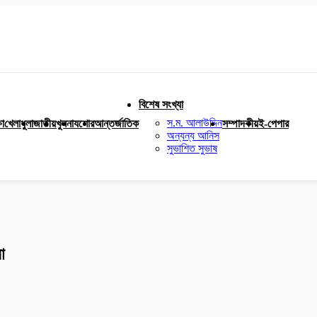
বিশেষ সংখ্যা
স.ম. আলাউদ্দিন
ষা
খেলাধুলা
জাতীয়
খুলনা
যশোর
আন্তর্জাতিক
সম্পাদকীয়
ই-পেপার
অন্যন্য আনিস
সুভাশিত সুভাষ
া