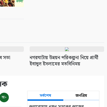
েষ সভা
নগরঘাটায় উন্নয়ন পরিকল্পনা নিয়ে প্রার্থী
ইবাদুল ইসলামের মতবিনিময়
াসক
সর্বশেষ
জনপ্রিয়
অ+
কলারোয়ায় নতুন সড়কের কাজের