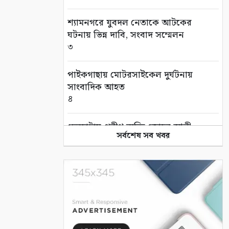
শ্যামনগরে যুবদল নেতাকে আটকের
ঘটনায় ভিন্ন দাবি, সংবাদ সম্মেলন
৩
পাইকগাছায় মোটরসাইকেল দুর্ঘটনায়
সাংবাদিক আহত
৪
দেবহাটায় প্রবীণ ব্যক্তি জোহর আলী
সর্বশেষ সব খবর
মোল্লার দাফন সম্পন্ন
৫
তালায় সৈয়দ উপল বখতের স্মরণে
দোয়া মাহফিল
৬