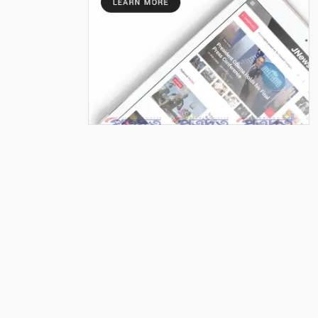
সাতক্ষীরা ইসলামী ব্যাংক
হাসপাতালে ফ্রি ডেন্টাল ক্যাম্প
৭
মনিরামপুরে ফ্রি মেডিকেল ক্যাম্প
৮
কলারোয়ায় ফুটবল মাঠ ব্যবস্থাপনা
কমিটির সভা
৯
বাগআঁচড়ায় ৮ দলীয় ফুটবল খেলায়
টেংরা একাদশ চ্যাম্পিয়ন
১০