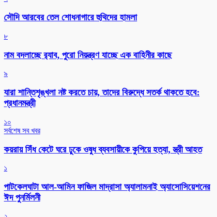
সৌদি আরবের তেল শোধনাগারে হুথিদের হামলা
৮
নাম বদলাচ্ছে র‌্যাব, পুরো নিয়ন্ত্রণ যাচ্ছে এক বাহিনীর কাছে
৯
যারা শান্তিশৃঙ্খলা নষ্ট করতে চায়, তাদের বিরুদ্ধে সতর্ক থাকতে হবে:
প্রধানমন্ত্রী
১০
সর্বশেষ সব খবর
কয়রায় সিঁধ কেটে ঘরে ঢুকে ওষুধ ব্যবসায়ীকে কুপিয়ে হত্যা, স্ত্রী আহত
১
পাটকেলঘাটা আল-আমিন ফাজিল মাদ্রাসা অ্যালামনাই অ্যাসোসিয়েশনের
ঈদ পুনর্মিলনী
২