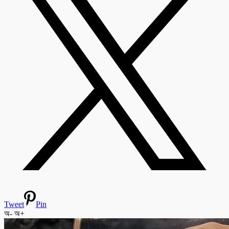
Tweet
Pin
অ-
অ+