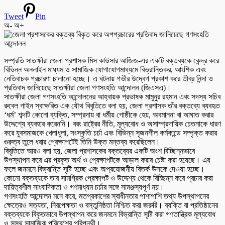
Tweet
Pin
অ-
অ+
সম্প্রতি সাতক্ষীরা জেলা প্রশাসক মিস কাউসার আজিজ-এর একটি বক্তব্যকে কেন্দ্র করে
বিভিন্ন অনলাইন মাধ্যম ও সামাজিক যোগাযোগমাধ্যমে বিভ্রান্তিকর, আংশিক এবং
নেতিবাচক প্রচারণা চালানো হচ্ছে। এ ঘটনায় গভীর উদ্বেগ প্রকাশ করে তীব্র নিন্দা ও
প্রতিবাদ জানিয়েছে সাতক্ষীরা জেলা গণসংহতি আন্দোলন (জিএসএ)।
সাতক্ষীরা জেলা গণসংহতি আন্দোলনের আহ্বায়ক প্রভাষক মামুনুর রহমান এবং সদস্য সচিব
রুবেল গাইন স্বাক্ষরিত এক যৌথ বিবৃতিতে বলা হয়, জেলা প্রশাসক তাঁর বক্তব্যে ব্যবহৃত
‘ধর্ম’ শব্দটি কোনো ব্যক্তি, সম্প্রদায় বা ধর্মীয় গোষ্ঠীকে হেয়, অবমাননা বা আঘাত করার
উদ্দেশ্যে ব্যবহার করেননি। বরং রাষ্ট্রের নীতি, মূল্যবোধ ও অসাম্প্রদায়িক চেতনাকে ধারণ
করে যুবসমাজকে খেলাধুলা, সংস্কৃতি চর্চা এবং বিভিন্ন সৃজনশীল কর্মকান্ডে সম্পৃক্ত করার
গুরুত্ব তুলে ধরার প্রেক্ষাপটেই তিনি উক্ত মন্তব্য করেছিলেন।
বিবৃতিতে আরও বলা হয়, জেলা প্রশাসকের বক্তব্যের একটি অংশ বিচ্ছিন্নভাবে
উপস্থাপন করে এর প্রকৃত অর্থ ও প্রেক্ষাপটকে আড়াল করার চেষ্টা করা হয়েছে। এর
ফলে জনমনে বিভ্রান্তি সৃষ্টি হচ্ছে এবং অপ্রয়োজনীয় বিতর্ক উসকে দেওয়া হচ্ছে।
কোনো বক্তব্যকে তার সামগ্রিক প্রেক্ষাপট ও উদ্দেশ্য থেকে বিচ্ছিন্ন করে প্রচার করা
দায়িত্বশীল সাংবাদিকতা ও গণমাধ্যম চর্চার সঙ্গে সামঞ্জস্যপূর্ণ নয়।
গণসংহতি আন্দোলন মনে করে, মতপ্রকাশের স্বাধীনতার পাশাপাশি তথ্য উপস্থাপনের
ক্ষেত্রেও সত্যতা, নিরপেক্ষতা ও বস্তুনিষ্ঠতা নিশ্চিত করা জরুরি। ব্যক্তি বা প্রতিষ্ঠানের
বক্তব্যকে বিকৃতভাবে উপস্থাপন করে জনমনে বিভ্রান্তি সৃষ্টি করা গণতান্ত্রিক মূল্যবোধ
ও সুস্থ সামাজিক পরিবেশের পরিপন্থী।