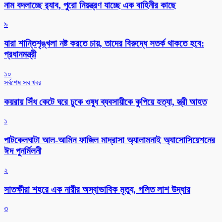
নাম বদলাচ্ছে র‌্যাব, পুরো নিয়ন্ত্রণ যাচ্ছে এক বাহিনীর কাছে
৯
যারা শান্তিশৃঙ্খলা নষ্ট করতে চায়, তাদের বিরুদ্ধে সতর্ক থাকতে হবে:
প্রধানমন্ত্রী
১০
সর্বশেষ সব খবর
কয়রায় সিঁধ কেটে ঘরে ঢুকে ওষুধ ব্যবসায়ীকে কুপিয়ে হত্যা, স্ত্রী আহত
১
পাটকেলঘাটা আল-আমিন ফাজিল মাদ্রাসা অ্যালামনাই অ্যাসোসিয়েশনের
ঈদ পুনর্মিলনী
২
সাতক্ষীরা শহরে এক নারীর অস্বাভাবিক মৃত্যু, গলিত লাশ উদ্ধার
৩