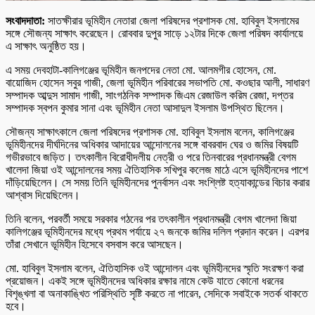
সংবাদদাতা:
সাতক্ষীরার ভূমিহীন নেতারা জেলা পরিষদের প্রশাসক মো. হাবিবুল ইসলামের
সঙ্গে সৌজন্য সাক্ষাৎ করেছেন। রোববার দুপুর সাড়ে ১২টার দিকে জেলা পরিষদ কার্যালয়ে
এ সাক্ষাৎ অনুষ্ঠিত হয়।
এ সময় দেবহাটা-কালিগঞ্জের ভূমিহীন জনপদের নেতা মো. আলমগীর হোসেন, মো.
বায়োজিদ হোসেন সবুর গাজী, জেলা ভূমিহীন পরিবারের সভাপতি মো. কওছার আলী, সাধারণ
সম্পাদক আব্দুস সামাদ গাজী, সাংগঠনিক সম্পাদক জিএম রেজাউল করিম রেজা, দপ্তর
সম্পাদক স্বপন কুমার সানা এবং ভূমিহীন নেতা আসাদুল ইসলাম উপস্থিত ছিলেন।
সৌজন্য সাক্ষাৎকালে জেলা পরিষদের প্রশাসক মো. হাবিবুল ইসলাম বলেন, কালিগঞ্জের
ভূমিহীনদের দীর্ঘদিনের অধিকার আদায়ের আন্দোলনের সঙ্গে বাবরবাদ ঘের ও জমির বিষয়টি
গভীরভাবে জড়িত। তৎকালীন বিরোধীদলীয় নেত্রী ও পরে তিনবারের প্রধানমন্ত্রী বেগম
খালেদা জিয়া ওই আন্দোলনের সময় ঐতিহাসিক সখিপুর কলেজ মাঠে এসে ভূমিহীনদের পাশে
দাঁড়িয়েছিলেন। সে সময় তিনি ভূমিহীনদের পুনর্বাসন এবং সংশ্লিষ্ট হত্যাকান্ডের বিচার করার
আশ্বাস দিয়েছিলেন।
তিনি বলেন, পরবর্তী সময়ে সরকার গঠনের পর তৎকালীন প্রধানমন্ত্রী বেগম খালেদা জিয়া
কালিগঞ্জের ভূমিহীনদের মধ্যে প্রথম পর্যায়ে ২৭ জনকে জমির দলিল প্রদান করেন। এরপর
তাঁরা সেখানে ভূমিহীন হিসেবে বসবাস করে আসছেন।
মো. হাবিবুল ইসলাম বলেন, ঐতিহাসিক ওই আন্দোলন এবং ভূমিহীনদের স্মৃতি সংরক্ষণ করা
প্রয়োজন। একই সঙ্গে ভূমিহীনদের অধিকার রক্ষার নামে কেউ যাতে কোনো ধরনের
বিশৃঙ্খলা বা অনাকাঙ্খিত পরিস্থিতি সৃষ্টি করতে না পারেন, সেদিকে সবাইকে সতর্ক থাকতে
হবে।