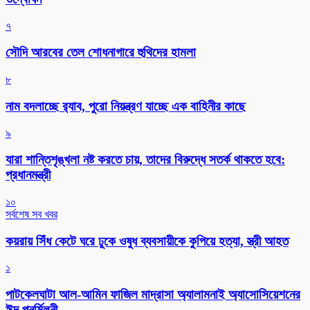
৭
সৌদি আরবের তেল শোধনাগারে হুথিদের হামলা
৮
নাম বদলাচ্ছে র‌্যাব, পুরো নিয়ন্ত্রণ যাচ্ছে এক বাহিনীর কাছে
৯
যারা শান্তিশৃঙ্খলা নষ্ট করতে চায়, তাদের বিরুদ্ধে সতর্ক থাকতে হবে:
প্রধানমন্ত্রী
১০
সর্বশেষ সব খবর
কয়রায় সিঁধ কেটে ঘরে ঢুকে ওষুধ ব্যবসায়ীকে কুপিয়ে হত্যা, স্ত্রী আহত
১
পাটকেলঘাটা আল-আমিন ফাজিল মাদ্রাসা অ্যালামনাই অ্যাসোসিয়েশনের
ঈদ পুনর্মিলনী