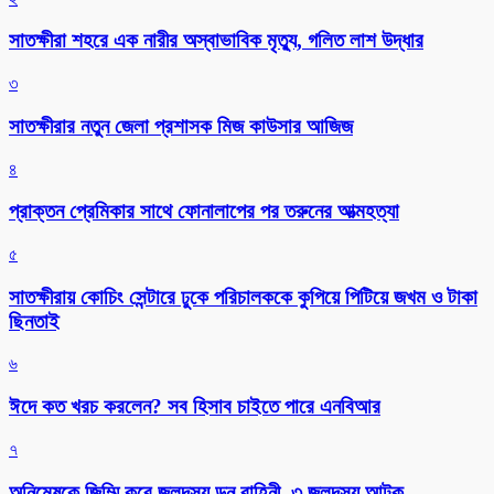
সাতক্ষীরা শহরে এক নারীর অস্বাভাবিক মৃত্যু, গলিত লাশ উদ্ধার
৩
সাতক্ষীরার নতুন জেলা প্রশাসক মিজ কাউসার আজিজ
৪
প্রাক্তন প্রেমিকার সাথে ফোনালাপের পর তরুনের আত্মহত্যা
৫
সাতক্ষীরায় কোচিং সেন্টারে ঢুকে পরিচালককে কুপিয়ে পিটিয়ে জখম ও টাকা
ছিনতাই
৬
ঈদে কত খরচ করলেন? সব হিসাব চাইতে পারে এনবিআর
৭
অনিমেষকে জিম্মি করে জলদস্যু ডন বাহিনী, ৩ জলদস্যু আটক