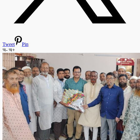
Tweet
Pin
অ-
অ+