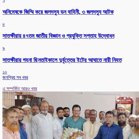
অনিমেষকে জিম্মি করে জলদস্যু ডন বাহিনী, ৩ জলদস্যু আটক
৮
সাতক্ষীরায় ৪৭তম জাতীয় বিজ্ঞান ও প্রযুক্তি সপ্তাহ উদ্বোধন
৯
সাতক্ষীরায় গহনা ছিনতাইকালে দুর্বৃত্তের ইটের আঘাতে নারী নিহত
১০
জনপ্রিয় সব খবর
এ সম্পর্কিত আরও খবর