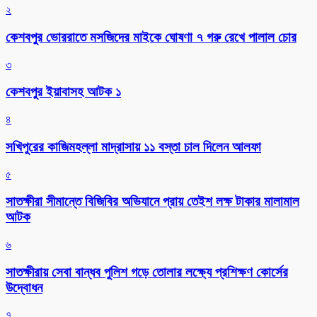
২
কেশবপুর ভোররাতে মসজিদের মাইকে ঘোষণা ৭ গরু রেখে পালাল চোর
৩
কেশবপুর ইয়াবাসহ আটক ১
৪
সখিপুরের কাজিমহল্লা মাদ্রাসায় ১১ বস্তা চাল দিলেন আলফা
৫
সাতক্ষীরা সীমান্তে বিজিবির অভিযানে প্রায় তেইশ লক্ষ টাকার মালামাল
আটক
৬
সাতক্ষীরায় সেবা বান্ধব পুলিশ গড়ে তোলার লক্ষ্যে প্রশিক্ষণ কোর্সের
উদ্বোধন
৭