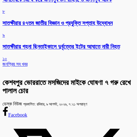
৮
সাতক্ষীরায় ৪৭তম জাতীয় বিজ্ঞান ও প্রযুক্তি সপ্তাহ উদ্বোধন
৯
সাতক্ষীরায় গহনা ছিনতাইকালে দুর্বৃত্তের ইটের আঘাতে নারী নিহত
১০
জনপ্রিয় সব খবর
কেশবপুর ভোররাতে মসজিদের মাইকে ঘোষণা ৭ গরু রেখে
পালাল চোর
ডেস্ক নিউজ
প্রকাশিত: রবিবার, ৯ আগস্ট, ২০২৬, ৭:২১ অপরাহ্ণ
Facebook