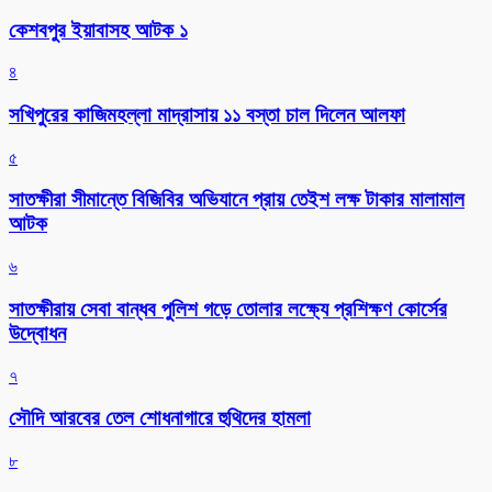
কেশবপুর ইয়াবাসহ আটক ১
৪
সখিপুরের কাজিমহল্লা মাদ্রাসায় ১১ বস্তা চাল দিলেন আলফা
৫
সাতক্ষীরা সীমান্তে বিজিবির অভিযানে প্রায় তেইশ লক্ষ টাকার মালামাল
আটক
৬
সাতক্ষীরায় সেবা বান্ধব পুলিশ গড়ে তোলার লক্ষ্যে প্রশিক্ষণ কোর্সের
উদ্বোধন
৭
সৌদি আরবের তেল শোধনাগারে হুথিদের হামলা
৮