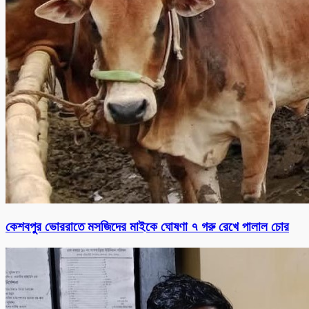
কেশবপুর ভোররাতে মসজিদের মাইকে ঘোষণা ৭ গরু রেখে পালাল চোর