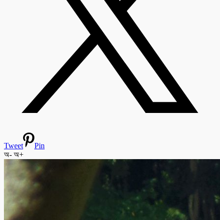
Tweet
Pin
অ-
অ+