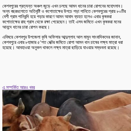
কেশবপুরের প্রত্যন্ত অঞ্চল জুড়ে এখন চলছে আমন ধানের চারা রোপনের মহোৎসাব।
অন্য বছরগুলোতে অতিবৃষ্টি ও কপোতাক্ষের উপচে পড়া পানিতে কেশবপুরের প্রায় ৮০টির
বেশী গ্রাম পানিবন্দি হয়ে পড়ার কারণে আমন আবাদ ব্যহত হলেও এবার কৃষকরা
কপোতাক্ষের রাহু গ্রাস থেকে রক্ষা পেয়েছেন। তাই এসব জমিতে এখন কৃষকরা মনের
আনন্দে ধানের চারা রোপন করছে।
এবিষয়ে কেশবপুর উপজেলা কৃষি অফিসার আব্দুল্লাহ আল মামুন সাংবাদিকদের জানান,
কেশবপুরে এবার ৮হাজার ৫’শত হেক্টর জমিতে রোপা আমন ধান চাষের লক্ষ্য মাত্রা ধরা
হয়েছে। আবহাওয়া অনুকল থাকলে লক্ষ্য মাত্রা ছাড়িয়ে যাওয়ার সম্ভবনা রয়েছে।
এ সম্পর্কিত আরও খবর