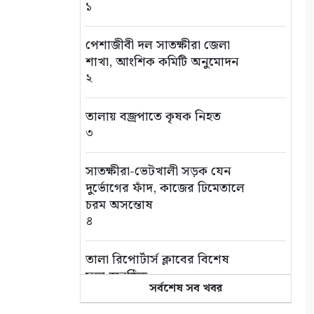
১
পেশাজীবী দল সাতক্ষীরা জেলা
শাখা, আংশিক কমিটি অনুমোদন
২
তালায় বজ্রপাতে কৃষক নিহত
৩
সাতক্ষীরা-ভেটখালী সড়ক যেন
দুর্ভোগের ফাঁদ, কাজের ঢিমেতালে
চরম অসন্তোষ
৪
‎তালা রিপোর্টার্স ক্লাবের বিশেষ
সভা অনুষ্ঠিত
সর্বশেষ সব খবর
৫