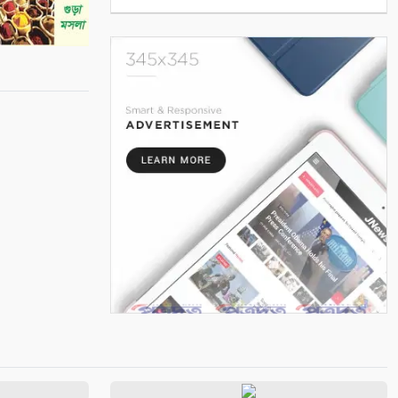
৫
বন্ধন টেলিমিডিয়া ও শিল্পী সংসদের
বর্ষসেরা সম্মাননা প্রদান
৬
খোলপেটুয়া নদীর বেড়িবাঁধে ধস,
সংস্কারকাজ শুরু
৭
কয়রায় ফ্রি চক্ষু ক্যাম্প উপলক্ষে
লিফলেট বিতরণ
৮
সাতক্ষীরায় ধানের বীজতলায় বিষ
প্রয়োগের অভিযোগ
৯