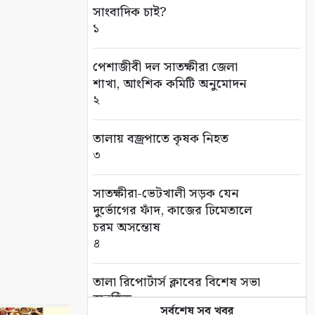
সাংবাদিক চাই?
১
পেশাজীবী দল সাতক্ষীরা জেলা
শাখা, আংশিক কমিটি অনুমোদন
২
তালায় বজ্রপাতে কৃষক নিহত
৩
সাতক্ষীরা-ভেটখালী সড়ক যেন
দুর্ভোগের ফাঁদ, কাজের ঢিমেতালে
চরম অসন্তোষ
৪
‎তালা রিপোর্টার্স ক্লাবের বিশেষ সভা
অনুষ্ঠিত
সর্বশেষ সব খবর