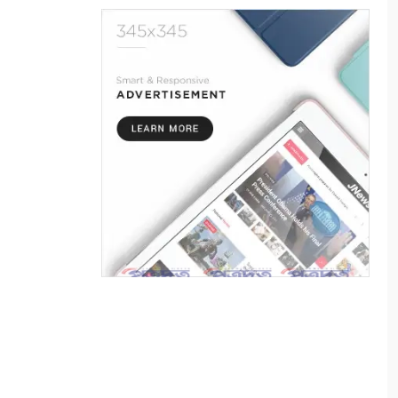
বন্ধন টেলিমিডিয়া ও শিল্পী সংসদের
বর্ষসেরা সম্মাননা প্রদান
৬
খোলপেটুয়া নদীর বেড়িবাঁধে ধস,
সংস্কারকাজ শুরু
৭
কয়রায় ফ্রি চক্ষু ক্যাম্প উপলক্ষে
লিফলেট বিতরণ
৮
সাতক্ষীরায় ধানের বীজতলায় বিষ
প্রয়োগের অভিযোগ
৯
শ্যামনগরে পুকুরের পানিতে ডুবে