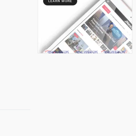
৬
আশাশুনিতে পৃথক অভিযানে ৩
আসামি গ্রেপ্তার
৭
ভোমরা বন্দর দিয়ে দুই দিনে এলো
৭১২ মেট্রিক টন কাঁচা মরিচ
৮
৭ আগস্ট: ন্যাশনাল লাইটহাউস ডে-
সমুদ্রপথের নীরব পথপ্রদর্শক
৯
শ্যামনগরে সিএনআরএসের জলবায়ু
সহনশীলতা বিষয়ক প্রকল্প সভা
১০