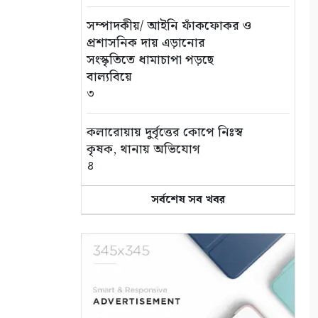
সম্পাদকীয়/ আইনি ফাঁকফোকর ও
প্রশাসনিক দায় এড়ানোর
সংস্কৃতিতে ধামাচাপা পড়ছে
বাল্যবিয়ে
৩
কলারোয়ায় দুর্বৃত্তের কোপে নিঃস্ব
কৃষক, থানায় অভিযোগ
৪
সর্বশেষ সব খবর
সড়ক পথে চাঁদাবাজি বন্ধে সর্বোচ্চ
কঠোর অবস্থান: বাস ও ট্রাক
মালিক সমিতির সাথে জেলা
পুলিশের মতবিনিময়
৫
কলারোয়ার জয়নগরে সরকারি গাছ