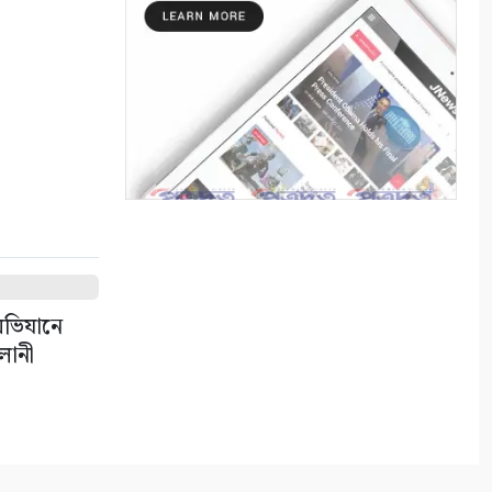
আত্মসাতের চেষ্টা, এলাকাবাসীর
বাধার মুখে পন্ড
৬
আশাশুনিতে পৃথক অভিযানে ৩
আসামি গ্রেপ্তার
৭
ভোমরা বন্দর দিয়ে দুই দিনে এলো
৭১২ মেট্রিক টন কাঁচা মরিচ
৮
 অভিযানে
৭ আগস্ট: ন্যাশনাল লাইটহাউস
ালানী
ডে-সমুদ্রপথের নীরব পথপ্রদর্শক
৯
শ্যামনগরে সিএনআরএসের
জলবায়ু সহনশীলতা বিষয়ক প্রকল্প