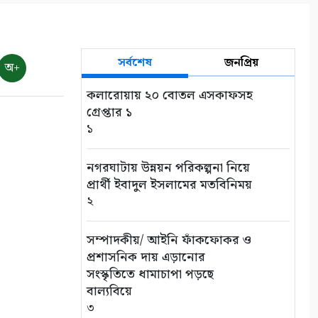
সভা
১০
সর্বশেষ
জনপ্রিয়
অ+
কলারোয়ায় ২০ বোতল এসকাফসহ
গ্রেপ্তার ১
১
নগরঘাটায় উন্নয়ন পরিকল্পনা নিয়ে
প্রার্থী ইবাদুল ইসলামের মতবিনিময়
২
সম্পাদকীয়/ আইনি ফাঁকফোকর ও
প্রশাসনিক দায় এড়ানোর
সংস্কৃতিতে ধামাচাপা পড়ছে
বাল্যবিয়ে
৩