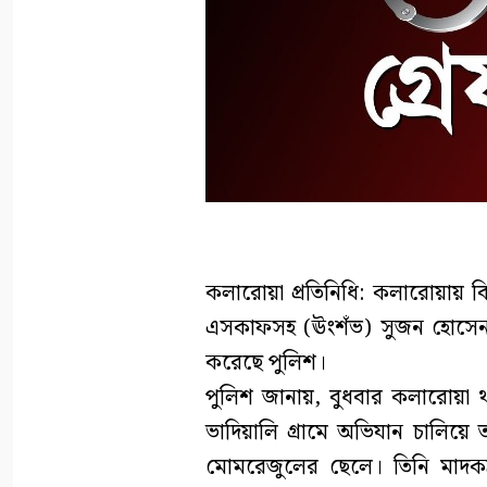
কলারোয়া প্রতিনিধি: কলারোয়ায় ব
এসকাফসহ (ঊংশঁভ) সুজন হোসেন (
করেছে পুলিশ।
পুলিশ জানায়, বুধবার কলারোয়া থ
ভাদিয়ালি গ্রামে অভিযান চালিয়ে ত
মোমরেজুলের ছেলে। তিনি মাদকদ্