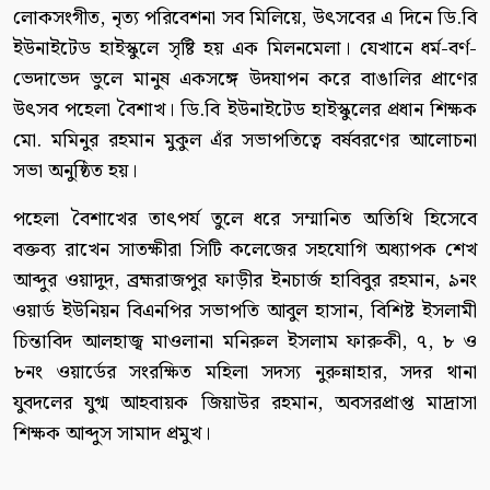
লোকসংগীত, নৃত্য পরিবেশনা সব মিলিয়ে, উৎসবের এ দিনে ডি.বি
ইউনাইটেড হাইস্কুলে সৃষ্টি হয় এক মিলনমেলা। যেখানে ধর্ম-বর্ণ-
ভেদাভেদ ভুলে মানুষ একসঙ্গে উদযাপন করে বাঙালির প্রাণের
উৎসব পহেলা বৈশাখ। ডি.বি ইউনাইটেড হাইস্কুলের প্রধান শিক্ষক
মো. মমিনুর রহমান মুকুল এঁর সভাপতিত্বে বর্ষবরণের আলোচনা
সভা অনুষ্ঠিত হয়।
পহেলা বৈশাখের তাৎপর্য তুলে ধরে সম্মানিত অতিথি হিসেবে
বক্তব্য রাখেন সাতক্ষীরা সিটি কলেজের সহযোগি অধ্যাপক শেখ
আব্দুর ওয়াদুদ, ব্রহ্মরাজপুর ফাড়ীর ইনচার্জ হাবিবুর রহমান, ৯নং
ওয়ার্ড ইউনিয়ন বিএনপির সভাপতি আবুল হাসান, বিশিষ্ট ইসলামী
চিন্তাবিদ আলহাজ্ব মাওলানা মনিরুল ইসলাম ফারুকী, ৭, ৮ ও
৮নং ওয়ার্ডের সংরক্ষিত মহিলা সদস্য নুরুন্নাহার, সদর থানা
যুবদলের যুগ্ম আহবায়ক জিয়াউর রহমান, অবসরপ্রাপ্ত মাদ্রাসা
শিক্ষক আব্দুস সামাদ প্রমুখ।