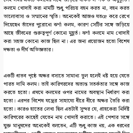
কলমে খোদাই করা নামটি শুধু পরিচয় বহন করত না, বহন করত
ভালোবাসা ও সম্মানের স্মৃতি। অনেকেই আজও যতœ করে রেখে
দিয়েছেন তাঁদের পুরোনো ঝর্ণা কলম, কারণ সেটির সঙ্গে জড়িয়ে
আছে জীবনের গুরুত্বপূর্ণ কোনো মুহূর্ত। ঝর্ণা কলমে নাম খোদাই
করা সহজ কোনো কাজ ছিল না। এর জন্য প্রয়োজন হতো বিশেষ
দক্ষতা ও দীর্ঘ অভিজ্ঞতার।
একটি ধাতব পৃষ্ঠে অক্ষর বসাতে সামান্য ভুল হলেই নষ্ট হয়ে যেতে
পারত দামি কলম। তাই কারিগরদের অত্যন্ত সতর্কতার সঙ্গে কাজ
করতে হতো। প্রথমে কলমের ওপর নামের অবস্থান নির্ধারণ করা
হতো। এরপর বিশেষ যন্ত্রের সাহায্যে ধীরে ধীরে অক্ষর তৈরি করা
হতো। কারও হাতের লেখা ছিল এতটাই সুন্দর যে, গ্রাহকেরা নির্দিষ্ট
কারিগরের কাছেই যেতেন নাম খোদাই করাতে। এই পেশার সঙ্গে
যুক্ত মানুষদের অনেকেই বলতেন, এটি শুধু কাজ নয়, এক ধরনের