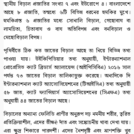
স্থানীয় বিড়াল প্রজাতির সংখ্যা ৭ এবং ইউরোপে ৪। বাংলাদেশে
আছে ৮ প্রজাতি, তন্মধ্যে ৬টি বিভিন্ন ধরনের হুমকির মুখে।
হুমকিগ্রস্ত ৬ প্রজাতির মধ্যে সোনালি বিড়াল, গেছোবাঘ বা
লামচিতা, চিতাবাঘ ও বাঘ অতিবিপন্ন এবং বনবিড়াল ও
মেছোবিড়াল বিপন্ন।
পৃথিবীতে ঠিক কত জাতের বিড়াল আছে তা নিয়ে বিভিন্ন তথ্য
পাওয়া যায়। উইকিপিডিয়ার তথ্য অনুযায়ী, ইন্টারন্যাশনাল
প্রোগ্রেসিভ ক্যাট ব্রিডার্স অ্যালায়েন্স (আইপিসিবিএ) ২০১৬ সাল
পর্যন্ত ৭৩ জাতের বিড়াল তালিকাভুক্ত করেছে। অন্যদিকে দি
ইন্টারন্যাশনাল ক্যাট অ্যাসোসিয়েশনের (টিআইসিএ) তথ্য অনুযায়ী
৫৮ জাত, ক্যাট ফ্যান্সিয়ার্স অ্যাসোসিয়েশনের (সিএফএ) তথ্য
অনুযায়ী ৪৪ জাতের বিড়াল আছে।
বিড়ালের অন্যান্য ফেলিডি প্রাণীর অনুরূপ দঢ় নমনীয় শরীর, ত্বরিত
প্রতিক্রিয়াশীল, এদের তীক্ষè দাঁত এবং সঙ্কোচনীয় থাবা দেখা যায়।
এরা ক্ষুদ্র শিকারে পারদর্শী। এদের নৈশদৃষ্টি এবং ঘ্রাণশক্তি খুব