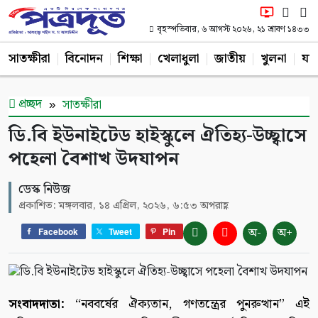
বৃহস্পতিবার, ৬ আগস্ট ২০২৬, ২১ শ্রাবণ ১৪৩৩
সাতক্ষীরা
বিনোদন
শিক্ষা
খেলাধুলা
জাতীয়
খুলনা
যশ
প্রচ্ছদ
সাতক্ষীরা
ডি.বি ইউনাইটেড হাইস্কুলে ঐতিহ্য-উচ্ছ্বাসে
পহেলা বৈশাখ উদযাপন
ডেস্ক নিউজ
প্রকাশিত: মঙ্গলবার, ১৪ এপ্রিল, ২০২৬, ৬:৫৩ অপরাহ্ণ
অ-
অ+
Facebook
Tweet
Pin
সংবাদদাতা:
“নববর্ষের ঐক্যতান, গণতন্ত্রের পুনরুত্থান” এই