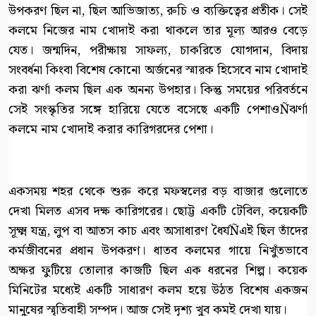
উপকরণ ছিল না, ছিল আভিজাত্য, রুচি ও ব্যক্তিত্বের প্রতীক। সেই
কলমে নিজের নাম খোদাই করা থাকলে তার মূল্য আরও বেড়ে
যেত। জন্মদিন, পরীক্ষায় সাফল্য, চাকরিতে যোগদান, বিদায়
সংবর্ধনা কিংবা বিশেষ কোনো অর্জনের স্মারক হিসেবে নাম খোদাই
করা ঝর্ণা কলম ছিল এক অনন্য উপহার। কিন্তু সময়ের পরিবর্তনে
সেই সংস্কৃতির সঙ্গে হারিয়ে যেতে বসেছে একটি পেশাওÑঝর্ণা
কলমে নাম খোদাই করার কারিগরদের পেশা।
একসময় শহর থেকে শুরু করে মফস্বলের বড় বাজার গুলোতে
দেখা মিলত এসব দক্ষ কারিগরের। ছোট্ট একটি টেবিল, কয়েকটি
সূক্ষ্ম যন্ত্র, লুপ বা আতস কাচ এবং অসাধারণ ধৈর্যÑএই ছিল তাঁদের
কর্মজীবনের প্রধান উপকরণ। ধাতব কলমের গায়ে নিখুঁতভাবে
অক্ষর ফুটিয়ে তোলার কাজটি ছিল এক ধরনের শিল্প। কয়েক
মিনিটের মধ্যেই একটি সাধারণ কলম হয়ে উঠত বিশেষ একজন
মানুষের স্মৃতিবাহী সম্পদ। আজ সেই দৃশ্য খুব কমই দেখা যায়।