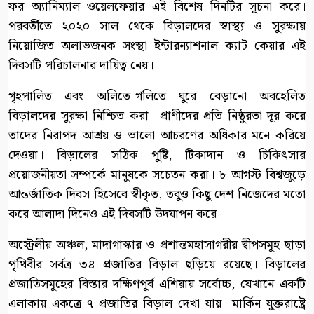
ফর অ্যানিম্যাল ওয়েলফেয়ার এই বিশেষ দিনটির সূচনা করে।
পরবর্তীতে ২০২০ সাল থেকে বিড়ালদের স্বাস্থ্য ও সুরক্ষায়
নিয়োজিত অলাভজনক সংস্থা ইন্টারন্যাশনাল ক্যাট কেয়ার এই
দিবসটি পরিচালনার দায়িত্ব নেয়।
গৃহপালিত এবং অলিতে-গলিতে ঘুরে বেড়ানো অবহেলিত
বিড়ালদের সুরক্ষা নিশ্চিত করা। প্রাণীদের প্রতি নিষ্ঠুরতা দূর করে
তাদের নিরাপদ আশ্রয় ও ভালো আচরণের অধিকার মনে করিয়ে
দেওয়া। বিড়ালের সঠিক পুষ্টি, টিকাদান ও চিকিৎসার
প্রয়োজনীয়তা সম্পর্কে মানুষকে সচেতন করা। ৮ আগস্ট বিশ্বজুড়ে
আন্তর্জাতিক দিবস হিসেবে স্বীকৃত, তবুও কিছু দেশ নিজেদের মতো
করে আলাদা দিনেও এই দিবসটি উদযাপন করে।
অস্ট্রেলীয় অঞ্চল, মাদাগাস্কার ও প্রশান্তমহাসাগরীয় দ্বীপসমূহ ছাড়া
পৃথিবীর সর্বত্র ৩৪ প্রজাতির বিড়াল ছড়িয়ে রয়েছে। বিড়ালের
প্রজাতিসমূহের বিস্তার দক্ষিণপূর্ব এশিয়ায় সর্বোচ্চ, যেখানে একটি
এলাকায় একত্রে ৭ প্রজাতির বিড়াল দেখা যায়। মার্কিন যুক্তরাষ্ট্রে