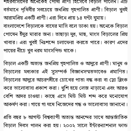
শহরবাসীদের অনেকেই পোষা প্রাণী হিসেবে বিড়াল পালেন। এটি
বর্তমানে পৃথিবীর সবচেয়ে জনপ্রিয় গৃহপালিত প্রাণী। বিড়াল খুবই
আরামপ্রিয় একটি প্রাণী। এরা দিনে প্রায় ১৪ ঘণ্টা ঘুমায়।
বাংলাদেশে বিড়ালকে বাঘের মাসি বলে ডাকা হয়। অনেকে বিড়াল
পোষেন ইঁদুর মারার জন্য। তাছাড়া দুধ, মাছ, মাংস বিড়ালের প্রিয়
খাবার। এরা খুবই নিঃশব্দে চলাফেরা করতে পারে। কারণ এদের
পায়ের নীচে খুব নরম মাংসপিন্ড থাকে।
বিড়াল একটি অত্যন্ত জনপ্রিয় গৃহপালিত ও আদুরে প্রাণী। মানুষ ও
বিড়ালের মধ্যকার এই সুসম্পর্ক বিজ্ঞানসম্মতভাবেও প্রমাণিত।
বিড়ালের আদুরে আচরণধীরে চোখের পাতা বন্ধ করা বা স্লো ব্লিংক
করে ভালোবাসা প্রকাশ করা। খুশি হয়ে লেজ নাড়ানো এবং আরও
বেশি আদর চাওয়া। কাছে এসে মিউ মিউ শব্দ করে মনোযোগ
আকর্ষণ করা। গায়ে গা ঘষে নিজেদের গন্ধ ও ভালোবাসা জানানো।
প্রতি বছর ৮ আগস্ট বিশ্বব্যাপী অত্যন্ত আনন্দের সাথে আন্তর্জাতিক
বিড়াল দিবস পালন করা হয়। ২০০২ সালে ইন্টারন্যাশনাল ফান্ড