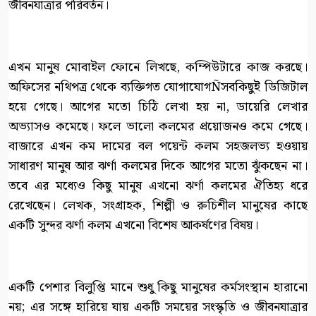
জীবনযাত্রার পরিবর্তন।
এখন মানুষ মোবাইল ফোনে লিখছে, কম্পিউটারে কাজ করছে।
অফিসের নথিপত্র থেকে ব্যক্তিগত যোগাযোগÑসবকিছুই ডিজিটাল
হয়ে গেছে। আগের মতো চিঠি লেখা হয় না, ডায়েরি লেখার
অভ্যাসও কমেছে। ফলে ভালো কলমের প্রয়োজনও কমে গেছে।
বাজারে এখন কম দামের বল পয়েন্ট কলম সহজলভ্য হওয়ায়
সাধারণ মানুষ আর ঝর্ণা কলমের দিকে আগের মতো ঝুঁকছেন না।
তবে এর মধ্যেও কিছু মানুষ এখনো ঝর্ণা কলমের ঐতিহ্য ধরে
রেখেছেন। লেখক, সংগ্রাহক, শিল্পী ও রুচিশীল মানুষের কাছে
একটি সুন্দর ঝর্ণা কলম এখনো বিশেষ আকর্ষণের বিষয়।
একটি পেশার বিলুপ্তি মানে শুধু কিছু মানুষের কর্মসংস্থান হারানো
নয়; এর সঙ্গে হারিয়ে যায় একটি সময়ের সংস্কৃতি ও জীবনযাত্রার