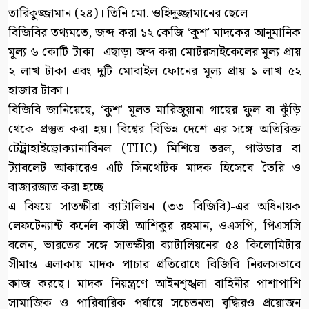
তারিকুজ্জামান (২৪)। তিনি মো. ওহিদুজ্জামানের ছেলে।
বিজিবির তথ্যমতে, জব্দ করা ১২ কেজি ‘কুশ’ মাদকের আনুমানিক
মূল্য ৬ কোটি টাকা। এছাড়া জব্দ করা মোটরসাইকেলের মূল্য প্রায়
২ লাখ টাকা এবং দুটি মোবাইল ফোনের মূল্য প্রায় ১ লাখ ৫২
হাজার টাকা।
বিজিবি জানিয়েছে, ‘কুশ’ মূলত মারিজুয়ানা গাছের ফুল বা কুঁড়ি
থেকে প্রস্তুত করা হয়। বিশ্বের বিভিন্ন দেশে এর সঙ্গে অতিরিক্ত
টেট্রাহাইড্রোক্যানাবিনল (THC) মিশিয়ে তরল, পাউডার বা
ট্যাবলেট আকারেও এটি সিনথেটিক মাদক হিসেবে তৈরি ও
বাজারজাত করা হচ্ছে।
এ বিষয়ে সাতক্ষীরা ব্যাটালিয়ন (৩৩ বিজিবি)-এর অধিনায়ক
লেফটেন্যান্ট কর্নেল কাজী আশিকুর রহমান, ওএসপি, পিএসসি
বলেন, ভারতের সঙ্গে সাতক্ষীরা ব্যাটালিয়নের ৫৪ কিলোমিটার
সীমান্ত এলাকায় মাদক পাচার প্রতিরোধে বিজিবি নিরলসভাবে
কাজ করছে। মাদক নিয়ন্ত্রণে আইনশৃঙ্খলা বাহিনীর পাশাপাশি
সামাজিক ও পারিবারিক পর্যায়ে সচেতনতা বৃদ্ধিরও প্রয়োজন