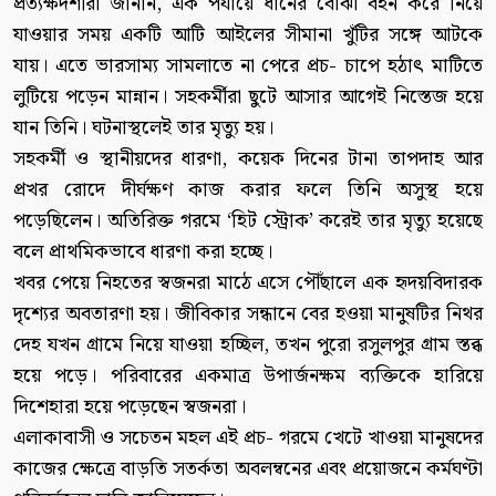
প্রত্যক্ষদর্শীরা জানান, এক পর্যায়ে ধানের বোঝা বহন করে নিয়ে
যাওয়ার সময় একটি আটি আইলের সীমানা খুঁটির সঙ্গে আটকে
যায়। এতে ভারসাম্য সামলাতে না পেরে প্রচ- চাপে হঠাৎ মাটিতে
লুটিয়ে পড়েন মান্নান। সহকর্মীরা ছুটে আসার আগেই নিস্তেজ হয়ে
যান তিনি। ঘটনাস্থলেই তার মৃত্যু হয়।
সহকর্মী ও স্থানীয়দের ধারণা, কয়েক দিনের টানা তাপদাহ আর
প্রখর রোদে দীর্ঘক্ষণ কাজ করার ফলে তিনি অসুস্থ হয়ে
পড়েছিলেন। অতিরিক্ত গরমে ‘হিট স্ট্রোক’ করেই তার মৃত্যু হয়েছে
বলে প্রাথমিকভাবে ধারণা করা হচ্ছে।
খবর পেয়ে নিহতের স্বজনরা মাঠে এসে পৌঁছালে এক হৃদয়বিদারক
দৃশ্যের অবতারণা হয়। জীবিকার সন্ধানে বের হওয়া মানুষটির নিথর
দেহ যখন গ্রামে নিয়ে যাওয়া হচ্ছিল, তখন পুরো রসুলপুর গ্রাম স্তব্ধ
হয়ে পড়ে। পরিবারের একমাত্র উপার্জনক্ষম ব্যক্তিকে হারিয়ে
দিশেহারা হয়ে পড়েছেন স্বজনরা।
এলাকাবাসী ও সচেতন মহল এই প্রচ- গরমে খেটে খাওয়া মানুষদের
কাজের ক্ষেত্রে বাড়তি সতর্কতা অবলম্বনের এবং প্রয়োজনে কর্মঘণ্টা