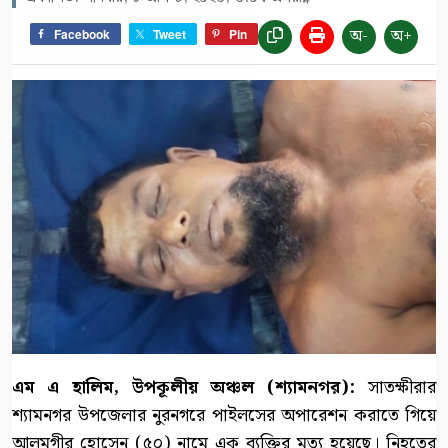
অ-
অ+
Facebook
Tweet
Pin
এম এ হালিম, উপকূলীয় অঞ্চল (শ্যামনগর):
সাতক্ষীরার
শ্যামনগর উপজেলার নুরনগরে পাইলসের অপারেশন করাতে গিয়ে
আলমগীর হোসেন (৫০) নামে এক ব্যক্তির মৃত্যু হয়েছে। নিহতের