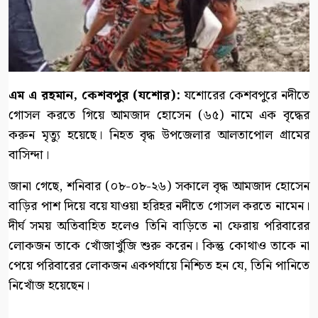
এম এ রহমান, কেশবপুর (যশোর):
যশোরের কেশবপুরে নদীতে
গোসল করতে গিয়ে আমজাদ হোসেন (৬৫) নামে এক বৃদ্ধের
করুন মৃত্যু হয়েছে। নিহত বৃদ্ধ উপজেলার আলতাপোল গ্রামের
বাসিন্দা।
জানা গেছে, শনিবার (০৮-০৮-২৬) সকালে বৃদ্ধ আমজাদ হোসেন
বাড়ির পাশ দিয়ে বয়ে যাওয়া হরিহর নদীতে গোসল করতে নামেন।
দীর্ঘ সময় অতিবাহিত হলেও তিনি বাড়িতে না ফেরায় পরিবারের
লোকজন তাকে খোঁজাখুঁজি শুরু করেন। কিন্তু কোথাও তাকে না
পেয়ে পরিবারের লোকজন একপর্যায়ে নিশ্চিত হন যে, তিনি পানিতে
নিখোঁজ হয়েছেন।