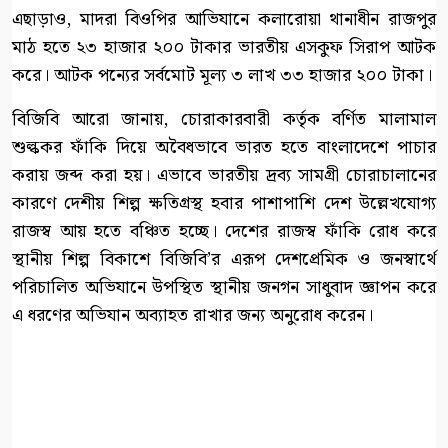
এছাড়াও, মাদরা বিওপির আভিযানে কলারোয়া থানাধীন রাজপুর
মাঠ হতে ২৩ হাজার ২০০ টাকার ভারতীয় এসকুফ সিরাপ আটক
করে। আটক পন্যের সর্বমোট মূল্য ৩ লাখ ৩৩ হাজার ২০০ টাকা।
বিজিবি আরো জানায়, চোরাকারবারী কর্তৃক বর্ণিত মালামাল
শুল্ককর ফাঁকি দিয়ে অবৈধভাবে ভারত হতে বাংলাদেশে পাচার
করায় জব্দ করা হয়। এভাবে ভারতীয় দ্রব্য সামগ্রী চোরাচালানের
কারণে দেশীয় শিল্প ক্ষতিগ্রস্থ হবার পাশাপাশি দেশ উল্লেখযোগ্য
রাজস্ব আয় হতে বঞ্চিত হচ্ছে। দেশের রাজস্ব ফাঁকি রোধ করে
স্থানীয় শিল্প বিকাশে বিজিবি’র এরূপ দেশপ্রেমিক ও জনস্বার্থে
পরিচালিত অভিযানে উপস্থিত স্থানীয় জনগন সাধুবাদ জ্ঞাপন করে
এ ধরণের অভিযান অব্যাহত রাখার জন্য অনুরোধ করেন।