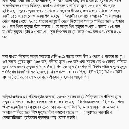
ডিজাস্টার ফোরামের একটি পরিসংখ্যান থেকে জানা যায়, চলতি বছরের প্রথম ছয় মাসে
সাতক্ষীরাসহ দেশের বিভিন্ন জেলা ও উপজেলায় পানিতে ডুবে ৫৮২ জন শিশু প্রান
হারিয়েছে। ডুবে মৃত্যুর মধ্যে ১ থেকে ৫ বছর বয়সী ২৫২ জন এবং ৬ থেকে ১০ বছর
বয়সী ১৫১ জন ছেলে ও কন্যাশিশু রয়েছে। ডিজাস্টার ফোরামের আরেকটি পরিসংখ্যান
থেকে জানা গেছে, ২০২৫ সালের জানুয়ারি থেকে ডিসেম্বর পর্যন্ত পানিতে ডুবে ১ হাজার
৩১১ জন শিশুর মৃত্যুর ঘটনা ঘটেছে। এর মধ্যে শিশু মৃত্যুর সংখ্যা ১ হাজার ১৮৪ জন।
যা মোট মৃত্যুর প্রায় ৯১ শতাংশ। মৃত শিশুদের মধ্যে ছেলে ৭৬১ জন এবং মেয়ে ৪২৩
জন।
মারা যাওয়া শিশুদের মধ্যে সবচেয়ে বেশি ৬৩১ জনের বয়স ছিল ১ থেকে ৫ বছরের মধ্যে।
ওই সময়ে পুকুরে ডুবে ৭৬৫ জন, নদীতে ডুবে ১৮৫ জন এবং মাছের ঘের ও ডোবার পানিতে
ডুবে ১০৬ জনের মৃত্যুর ঘটনা ঘটেছে। গত ২৫ জুলাই দেশব্যাপী ‘বিশ্ব পানিতে ডুবে মৃত্যু
প্রতিরোধ দিবস’ পালিত হয়েছে। যার প্রতিপাদ্য বিষয় ছিল,’ ইউনাইট টু টার্ন দ্য টাইট’
বাস স্্েরাতের মোড় ঘোরাতে ঐক্যবদ্ধ হওয়ার আহ্বান”।
ডব্লিউএইচও এর পরিসংখ্যান বলেছে, ২০৩৫ সালের মধ্যে বৈশ্বিকভাবে পানিতে ডুবে
মৃত্যু ৩৫ শতাংশ কমানোর লক্ষ্য নির্ধারণ করা হয়েছে। বিশেষজ্ঞমহলের দাবি, গ্রাম, শহর
ও নগরকেন্দ্রীক পরিবারদের সচেতনতার অভাব, গাফিলতি, অন্যমনস্ক এবং অজ্ঞতার
অভাবে পানিতে ডুবে শিশু মৃত্যুর ঘটনা কমানো যাচ্ছে না। এ ব্যাপারে সরকারি ও
বেসরকারিভাবে প্রতিরোধ ব্যবস্থা গড়ে তোলা জরুরি।