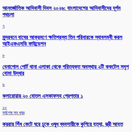
আন্তর্জাতিক আদিবাসী দিবস ২০২৬: বাংলাদেশের আদিবাসীদের দূর্গম
পথচলা
৭
সুন্দরবনে বাঘের আক্রমণে ক্ষতিগ্রস্ত তিন পরিবারকে স্বাবলম্বী করল
আইএফএসডি ফাউন্ডেশন
৮
বেনাপোল পোর্ট থানা এলাকা থেকে পরিত্যক্ত অবস্থায় ২টি ককটেল সদৃশ
বোমা উদ্ধার
৯
কলারোয়ায় ২০ বোতল এসকাফসহ গ্রেপ্তার ১
১০
সর্বশেষ সব খবর
কয়রায় সিঁধ কেটে ঘরে ঢুকে ওষুধ ব্যবসায়ীকে কুপিয়ে হত্যা, স্ত্রী আহত