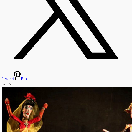
Tweet
Pin
অ-
অ+