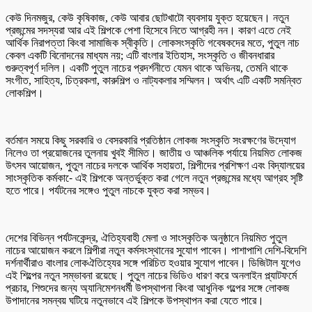
কেউ দিনমজুর, কেউ কৃষিকাজ, কেউ আবার ছোটখাটো ব্যবসায় যুক্ত হয়েছেন। নতুন
প্রজন্মের সদস্যরা আর এই শিল্পকে পেশা হিসেবে নিতে আগ্রহী নন। কারণ এতে নেই
আর্থিক নিরাপত্তা কিংবা সামাজিক স্বীকৃতি। লোকসংস্কৃতি গবেষকদের মতে, পুতুল নাচ
কেবল একটি বিনোদনের মাধ্যম নয়; এটি বাংলার ইতিহাস, সংস্কৃতি ও জীবনধারার
গুরুত্বপূর্ণ দলিল। একটি পুতুল নাচের প্রদর্শনীতে যেমন থাকে অভিনয়, তেমনি থাকে
সংগীত, সাহিত্য, চিত্রকলা, কারুশিল্প ও নাট্যকলার সম্মিলন। অর্থাৎ এটি একটি সমন্বিত
লোকশিল্প।
বর্তমান সময়ে কিছু সরকারি ও বেসরকারি প্রতিষ্ঠান লোকজ সংস্কৃতি সংরক্ষণের উদ্যোগ
নিলেও তা প্রয়োজনের তুলনায় খুবই সীমিত। জাতীয় ও আঞ্চলিক পর্যায়ে নিয়মিত লোকজ
উৎসব আয়োজন, পুতুল নাচের দলকে আর্থিক সহায়তা, শিল্পীদের প্রশিক্ষণ এবং বিদ্যালয়ের
সাংস্কৃতিক কর্মকা-ে এই শিল্পকে অন্তর্ভুক্ত করা গেলে নতুন প্রজন্মের মধ্যে আগ্রহ সৃষ্টি
হতে পারে। পর্যটনের সঙ্গেও পুতুল নাচকে যুক্ত করা সম্ভব।
দেশের বিভিন্ন পর্যটনকেন্দ্র, ঐতিহ্যবাহী মেলা ও সাংস্কৃতিক অনুষ্ঠানে নিয়মিত পুতুল
নাচের আয়োজন করলে শিল্পীরা নতুন কর্মসংস্থানের সুযোগ পাবেন। পাশাপাশি দেশি-বিদেশি
দর্শনার্থীরাও বাংলার লোকঐতিহ্যের সঙ্গে পরিচিত হওয়ার সুযোগ পাবেন। ডিজিটাল যুগেও
এই শিল্পের নতুন সম্ভাবনা রয়েছে। পুতুল নাচের ভিডিও ধারণ করে অনলাইন প্ল্যাটফর্মে
প্রচার, শিশুদের জন্য অ্যানিমেশনধর্মী উপস্থাপনা কিংবা আধুনিক গল্পের সঙ্গে লোকজ
উপাদানের সমন্বয় ঘটিয়ে নতুনভাবে এই শিল্পকে উপস্থাপন করা যেতে পারে।