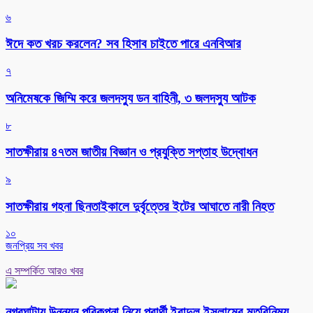
৬
ঈদে কত খরচ করলেন? সব হিসাব চাইতে পারে এনবিআর
৭
অনিমেষকে জিম্মি করে জলদস্যু ডন বাহিনী, ৩ জলদস্যু আটক
৮
সাতক্ষীরায় ৪৭তম জাতীয় বিজ্ঞান ও প্রযুক্তি সপ্তাহ উদ্বোধন
৯
সাতক্ষীরায় গহনা ছিনতাইকালে দুর্বৃত্তের ইটের আঘাতে নারী নিহত
১০
জনপ্রিয় সব খবর
এ সম্পর্কিত আরও খবর
নগরঘাটায় উন্নয়ন পরিকল্পনা নিয়ে প্রার্থী ইবাদুল ইসলামের মতবিনিময়