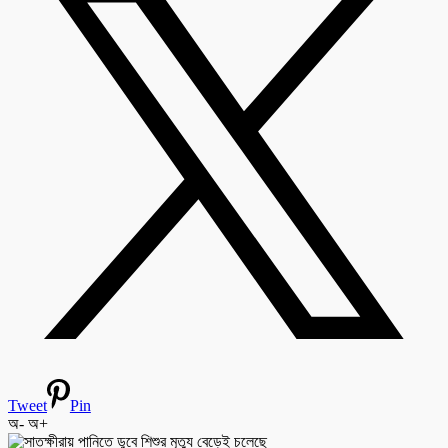
Tweet
Pin
অ-
অ+