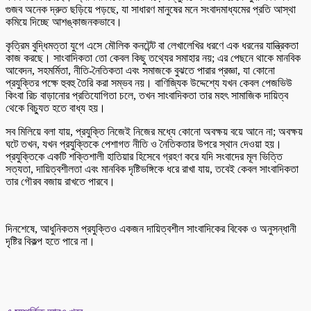
গুজব অনেক দ্রুত ছড়িয়ে পড়ছে, যা সাধারণ মানুষের মনে সংবাদমাধ্যমের প্রতি আস্থা
কমিয়ে দিচ্ছে আশঙ্কাজনকভাবে।
কৃত্রিম বুদ্ধিমত্তা যুগে এসে মৌলিক কনটেন্ট বা লেখালেখির ধরণে এক ধরনের যান্ত্রিকতা
কাজ করছে। সাংবাদিকতা তো কেবল কিছু তথ্যের সমাহার নয়; এর পেছনে থাকে মানবিক
আবেদন, সহমর্মিতা, নীতি-নৈতিকতা এবং সমাজকে বুঝতে পারার প্রজ্ঞা, যা কোনো
প্রযুক্তির পক্ষে হুবহু তৈরি করা সম্ভব নয়। বাণিজ্যিক উদ্দেশ্যে যখন কেবল পেজভিউ
কিংবা রিচ বাড়ানোর প্রতিযোগিতা চলে, তখন সাংবাদিকতা তার মহৎ সামাজিক দায়িত্ব
থেকে বিচ্যুত হতে বাধ্য হয়।
সব মিলিয়ে বলা যায়, প্রযুক্তি নিজেই নিজের মধ্যে কোনো অবক্ষয় বয়ে আনে না; অবক্ষয়
ঘটে তখন, যখন প্রযুক্তিকে পেশাগত নীতি ও নৈতিকতার উপরে স্থান দেওয়া হয়।
প্রযুক্তিকে একটি শক্তিশালী হাতিয়ার হিসেবে গ্রহণ করে যদি সংবাদের মূল ভিত্তি
সত্যতা, দায়িত্বশীলতা এবং মানবিক দৃষ্টিভঙ্গিকে ধরে রাখা যায়, তবেই কেবল সাংবাদিকতা
তার গৌরব বজায় রাখতে পারবে।
দিনশেষে, আধুনিকতম প্রযুক্তিও একজন দায়িত্বশীল সাংবাদিকের বিবেক ও অনুসন্ধানী
দৃষ্টির বিকল্প হতে পারে না।