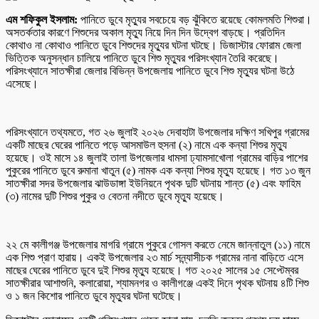
এম শফিকুল ইসলাম:
পানিতে ডুবে মৃত্যুর সবচেয়ে বড় ঝুঁকিতে রয়েছে কোমলমতি শিশুরা।
অসতর্কতার কারণে শিশুদের অকাল মৃত্যু নিয়ে দিন দিন উদ্বেগ বাড়ছে। প্রতিদিন
কোথাও না কোথাও পানিতে ডুবে শিশুদের মৃত্যুর ঘটনা ঘটছে। ডিজাস্টার ফোরাম জেলা
ভিত্তিক অনুসন্ধান চালিয়ে পানিতে ডুবে শিশু মৃত্যুর পরিসংখ্যান তৈরি করেছে।
পরিসংখ্যানে সাতক্ষীরা জেলার বিভিন্ন উপজেলায় পানিতে ডুবে শিশু মৃত্যুর ঘটনা উঠে
এসেছে।
পরিসংখ্যানে তথ্যমতে, গত ২৬ জুলাই ২০২৬ দেবাহাটা উপজেলার দক্ষিণ সখিপুর গ্রামের
একটি মাছের ঘেরের পানিতে পড়ে আসমাউল হুসনা (২) নামে এক কন্যা শিশুর মৃত্যু
হয়েছে। ওই মাসে ১৪ জুলাই তালা উপজেলার ধামসা ঢ্যামসাখোলা গ্রামের বাড়ির পাশের
পুকুরের পানিতে ডুবে রুমানা খাতুন (৫) নামক এক কন্যা শিশুর মৃত্যু হয়েছে। গত ১৩ জুন
সাতক্ষীরা সদর উপজেলার ঝাউডাঙ্গা ইউনিয়নে পৃথক দুটি ঘটনায় শান্ত (৫) এবং ফাহিম
(৩) নামের দুটি শিশুর পুকুর ও বেতনা নদীতে ডুবে মৃত্যু হয়েছে।
২২ মে কালীগঞ্জ উপজেলার মাগরি গ্রামে পুকুরে গোসল করতে নেমে জান্নাতুল (১১) নামে
এক শিশু প্রাণ হারায়। একই উপজেলার ২৩ মার্চ সন্ন্যাসীচক গ্রামের নানা বাড়িতে এসে
মাছের ঘেরের পানিতে ডুবে দুই শিশুর মৃত্যু হয়েছে। গত ২০২৫ সালের ১৫ সেপ্টেম্বর
সাতক্ষীরার আশাশুনি, কলারোয়া, শ্যামনগর ও কালীগঞ্জে একই দিনে পৃথক ঘটনায় ৪টি শিশু
ও ১ জন কিশোর পানিতে ডুবে মৃত্যুর ঘটনা ঘটেছে।