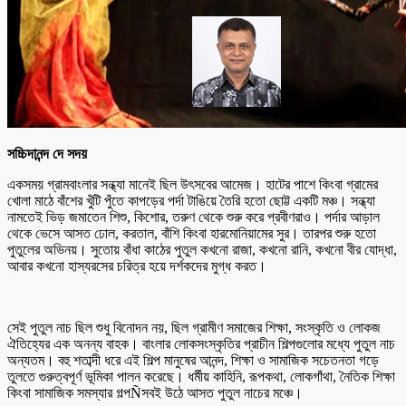
সচ্চিদানন্দ দে সদয়
একসময় গ্রামবাংলার সন্ধ্যা মানেই ছিল উৎসবের আমেজ। হাটের পাশে কিংবা গ্রামের
খোলা মাঠে বাঁশের খুঁটি পুঁতে কাপড়ের পর্দা টাঙিয়ে তৈরি হতো ছোট্ট একটি মঞ্চ। সন্ধ্যা
নামতেই ভিড় জমাতেন শিশু, কিশোর, তরুণ থেকে শুরু করে প্রবীণরাও। পর্দার আড়াল
থেকে ভেসে আসত ঢোল, করতাল, বাঁশি কিংবা হারমোনিয়ামের সুর। তারপর শুরু হতো
পুতুলের অভিনয়। সুতোয় বাঁধা কাঠের পুতুল কখনো রাজা, কখনো রানি, কখনো বীর যোদ্ধা,
আবার কখনো হাস্যরসের চরিত্র হয়ে দর্শকদের মুগ্ধ করত।
সেই পুতুল নাচ ছিল শুধু বিনোদন নয়, ছিল গ্রামীণ সমাজের শিক্ষা, সংস্কৃতি ও লোকজ
ঐতিহ্যের এক অনন্য বাহক। বাংলার লোকসংস্কৃতির প্রাচীন শিল্পগুলোর মধ্যে পুতুল নাচ
অন্যতম। বহু শতাব্দী ধরে এই শিল্প মানুষের আনন্দ, শিক্ষা ও সামাজিক সচেতনতা গড়ে
তুলতে গুরুত্বপূর্ণ ভূমিকা পালন করেছে। ধর্মীয় কাহিনি, রূপকথা, লোকগাঁথা, নৈতিক শিক্ষা
কিংবা সামাজিক সমস্যার গল্পÑসবই উঠে আসত পুতুল নাচের মঞ্চে।