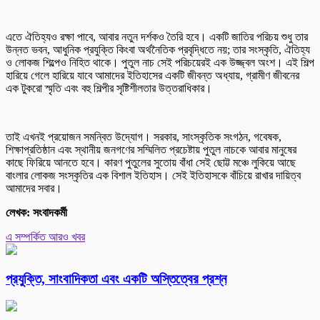
এতে ঐতিহ্যও রক্ষা পাবে, আবার নতুন দর্শকও তৈরি হবে। একটি জাতির পরিচয় শুধু তার
উন্নত ভবন, আধুনিক প্রযুক্তি কিংবা অর্থনৈতিক প্রবৃদ্ধিতে নয়; তার সংস্কৃতি, ঐতিহ্য
ও লোকজ শিল্পেও নিহিত থাকে। পুতুল নাচ সেই পরিচয়েরই এক উজ্জ্বল অংশ। এই শিল্প
হারিয়ে গেলে হারিয়ে যাবে আমাদের ইতিহাসের একটি জীবন্ত অধ্যায়, গ্রামীণ জীবনের
এক টুকরো স্মৃতি এবং বহু শিল্পীর সৃষ্টিশীলতার উত্তরাধিকার।
তাই এখনই প্রয়োজন সমন্বিত উদ্যোগ। সরকার, সাংস্কৃতিক সংগঠন, গবেষক,
শিক্ষাপ্রতিষ্ঠান এবং স্থানীয় জনগণের সম্মিলিত প্রচেষ্টায় পুতুল নাচকে আবার মানুষের
কাছে ফিরিয়ে আনতে হবে। কারণ পুতুলের সুতোয় বাঁধা সেই ছোট্ট মঞ্চে লুকিয়ে আছে
বাংলার লোকজ সংস্কৃতির এক বিশাল ইতিহাস। সেই ইতিহাসকে বাঁচিয়ে রাখার দায়িত্ব
আমাদের সবার।
লেখক: সংবাদকর্মী
এ সম্পর্কিত আরও খবর
প্রযুক্তি, সাংবাদিকতা এবং একটি অস্তিত্বের প্রশ্ন