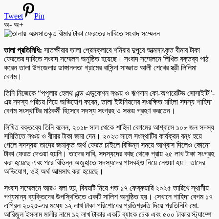
Tweet
Pin
অ-
অ+
তালা প্রতিনিধি:
সাতক্ষীরার তালা প্রেসক্লাবে শনিবার দুপুরে আত্মসাৎকৃত বীমার টাকা
ফেরতের দাবিতে সংবাদ সম্মেলন অনুষ্ঠিত হয়েছে। সংবাদ সম্মেলনে লিখিত বক্তব্য পাঠ
করেন তালা উপজেলার ডাঙ্গানলতা গ্রামের বাসিন্দা সাজ্জাত আলী শেখের স্ত্রী লিলিমা
বেগম।
তিনি নিজেকে “পপুলার হেলথ এন্ড এডুকেশন সঞ্চয় ও ঋণদান কো-অপারেটিভ সোসাইটি”-
এর সদস্য পরিচয় দিয়ে অভিযোগ করেন, তালা ইউনিয়নের সংরক্ষিত মহিলা সদস্য শাহিদা
বেগম সংস্থাটির মাঠকর্মী হিসেবে সদস্য সংগ্রহ ও সঞ্চয় গ্রহণ করতেন।
লিখিত বক্তব্যে তিনি বলেন, ২০১৮ সাল থেকে শাহিদা বেগমের আশ্বাসে ১০৮ জন সদস্য
সমিতিতে সঞ্চয় ও বীমার টাকা জমা দেন। ২০২৩ সালে সংস্থাটির কার্যক্রম বন্ধ হয়ে
গেলে সদস্যরা তাদের জমাকৃত অর্থ ফেরত চাইলে বিভিন্ন সময়ে আশ্বাস দিলেও কোনো
টাকা ফেরত দেওয়া হয়নি। তাদের দাবি, সদস্যদের কাছ থেকে প্রায় ২৫ লাখ টাকা সংগ্রহ
করা হয়েছে এবং পরে বিভিন্ন অজুহাতে সদস্যদের পাসবইও নিয়ে নেওয়া হয়। তাদের
অভিযোগ, ওই অর্থ আত্মসাৎ করা হয়েছে।
সংবাদ সম্মেলনে আরও বলা হয়, বিষয়টি নিয়ে গত ১৭ ফেব্রুয়ারি ২০২৫ তারিখে স্থানীয়
গণ্যমান্য ব্যক্তিদের উপস্থিতিতে একটি সালিশ অনুষ্ঠিত হয়। সেখানে শাহিদা বেগম ১৭
এপ্রিল ২০২৫-এর মধ্যে ১২ লাখ টাকা পরিশোধের প্রতিশ্রুতি দিয়ে প্রতিনিধি মো.
আরিজুল ইসলাম মালীর নামে ১২ লাখ টাকার একটি ব্যাংক চেক এবং ৫০০ টাকার স্ট্যাম্পে