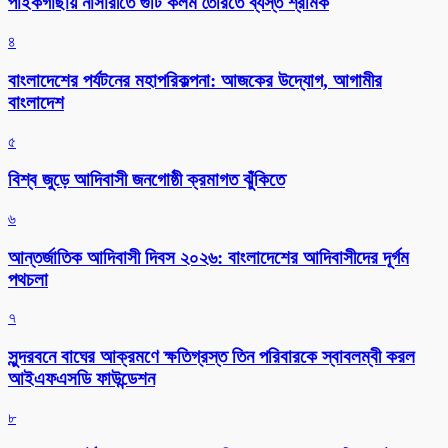
পাইকগাছায় নার্সারীতে গুটি কলম তৈরিতে ব্যস্ত শ্রমিক
৪
বাংলাদেশের পর্যটনের মহাপরিকল্পনা: আজকের উদ্যোগ, আগামীর
বাংলাদেশ
৫
বিশ্ব জুড়ে আদিবাসী জনগোষ্ঠী ক্রমাগত ঝুঁকিতে
৬
আন্তর্জাতিক আদিবাসী দিবস ২০২৬: বাংলাদেশের আদিবাসীদের দূর্গম
পথচলা
৭
সুন্দরবনে বাঘের আক্রমণে ক্ষতিগ্রস্ত তিন পরিবারকে স্বাবলম্বী করল
আইএফএসডি ফাউন্ডেশন
৮