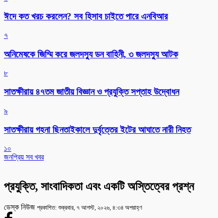
ঈদে কত খরচ করলেন? সব হিসাব চাইতে পারে এনবিআর
৭
অনিমেষকে জিম্মি করে জলদস্যু ডন বাহিনী, ৩ জলদস্যু আটক
৮
সাতক্ষীরায় ৪৭তম জাতীয় বিজ্ঞান ও প্রযুক্তি সপ্তাহ উদ্বোধন
৯
সাতক্ষীরায় গহনা ছিনতাইকালে দুর্বৃত্তের ইটের আঘাতে নারী নিহত
১০
জনপ্রিয় সব খবর
প্রযুক্তি, সাংবাদিকতা এবং একটি অস্তিত্বের প্রশ্ন
ডেস্ক নিউজ
প্রকাশিত: শুক্রবার, ৭ আগস্ট, ২০২৬, ৪:৩৪ অপরাহ্ণ