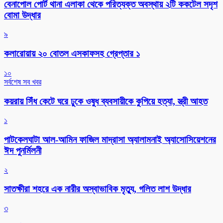
বেনাপোল পোর্ট থানা এলাকা থেকে পরিত্যক্ত অবস্থায় ২টি ককটেল সদৃশ
বোমা উদ্ধার
৯
কলারোয়ায় ২০ বোতল এসকাফসহ গ্রেপ্তার ১
১০
সর্বশেষ সব খবর
কয়রায় সিঁধ কেটে ঘরে ঢুকে ওষুধ ব্যবসায়ীকে কুপিয়ে হত্যা, স্ত্রী আহত
১
পাটকেলঘাটা আল-আমিন ফাজিল মাদ্রাসা অ্যালামনাই অ্যাসোসিয়েশনের
ঈদ পুনর্মিলনী
২
সাতক্ষীরা শহরে এক নারীর অস্বাভাবিক মৃত্যু, গলিত লাশ উদ্ধার
৩