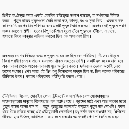
শিল্পীরা কণ্ঠস্বর বদলে একাই একাধিক চরিত্রের সংলাপ বলতেন, যা দর্শকদের বিস্মিত
করত। পুতুল নাচের পুতুলগুলো তৈরি হতো কাঠ, কাপড়, রঙ ও সুতা দিয়ে। একজন দক্ষ
কারিগর দিনের পর দিন পরিশ্রম করে একটি পুতুল তৈরি করতেন। এরপর সেই পুতুলে প্রাণ
সঞ্চার করতেন শিল্পী। হাতের নিপুণ কৌশলে সুতো টেনে পুতুলকে হাঁটানো, নাচানো,
হাসানো কিংবা কান্নার অভিনয় করানো ছিল এক অসাধারণ শিল্প।
একসময় দেশের বিভিন্ন অঞ্চলে পুতুল নাচের দল ছিল বেশ পরিচিত। শীতের মৌসুমে
কিংবা গ্রামীণ মেলায় তাদের ব্যস্ততা থাকত সবচেয়ে বেশি। একটি দল কয়েক মাস ধরে
এক এলাকা থেকে আরেক এলাকায় ঘুরে অনুষ্ঠান করত। দর্শকদের দেওয়া অর্থেই চলত
তাদের সংসার। সেই সময় এই শিল্প শুধু বিনোদনের মাধ্যম ছিল না, ছিল অনেক পরিবারের
জীবিকার উৎস। কালের পরিক্রমায় পরিস্থিতি বদলে গেছে।
টেলিভিশন, সিনেমা, মোবাইল ফোন, ইন্টারনেট ও সামাজিক যোগাযোগমাধ্যমের
সহজলভ্যতায় মানুষের বিনোদনের ধরন পাল্টে গেছে। গ্রামের মাঠে এখন আর আগের মতো
পুতুল নাচের আসর বসে না। নতুন প্রজন্মের অনেকেই বাস্তবে পুতুল নাচ দেখেনি। ফলে
ধীরে ধীরে হারিয়ে যাচ্ছে এই ঐতিহ্যবাহী লোকশিল্প।শুধু দর্শক কমে যাওয়াই নয়, শিল্পীদের
জীবনও হয়ে উঠেছে অনিশ্চিত। আয় কমে যাওয়ায় অনেকেই পেশা পরিবর্তন করেছেন।