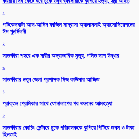
কয়রায় সিঁধ কেটে ঘরে ঢুকে ওষুধ ব্যবসায়ীকে কুপিয়ে হত্যা, স্ত্রী আহত
১
পাটকেলঘাটা আল-আমিন ফাজিল মাদ্রাসা অ্যালামনাই অ্যাসোসিয়েশনের
ঈদ পুনর্মিলনী
২
সাতক্ষীরা শহরে এক নারীর অস্বাভাবিক মৃত্যু, গলিত লাশ উদ্ধার
৩
সাতক্ষীরার নতুন জেলা প্রশাসক মিজ কাউসার আজিজ
৪
প্রাক্তন প্রেমিকার সাথে ফোনালাপের পর তরুনের আত্মহত্যা
৫
সাতক্ষীরায় কোচিং সেন্টারে ঢুকে পরিচালককে কুপিয়ে পিটিয়ে জখম ও টাকা
ছিনতাই