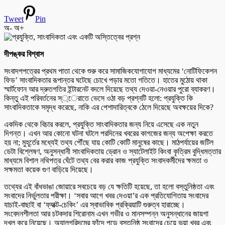
Tweet
Pin
অ-
অ+
দীপঙ্কর বিশ্বাস
সংবাদপপত্রের প্রথম পাতা থেকে শুরু করে সামাজিকযোগাযোগ মাধ্যমের ‘নোটিফিকেশন
ফিড’ সাংবাদিকতার রূপান্তর ঘটেছে চোখে পড়ার মতো গতিতে। হাতের মুঠোয় থাকা
স্মার্টফোন আর দ্রুতগতির ইন্টারনেট বদলে দিয়েছে তথ্য দেওয়া-নেওয়ার পুরো ব্যাকরণ।
কিন্তু এই পরিবর্তনের স্্েরাতে ভেসে ওঠা বড় প্রশ্নটি হলো: প্রযুক্তি কি
সাংবাদিকতাকে সমৃদ্ধ করেছে, নাকি এর পেশাদারিত্বকে ঠেলে দিয়েছে অবক্ষয়ের দিকে?
একদিক থেকে বিচার করলে, প্রযুক্তি সাংবাদিকতার জন্য নিয়ে এসেছে এক নতুন
দিগন্ত। এখন আর কোনো ঘটনা ঘটলে পরদিনের খবরের কাগজের জন্য অপেক্ষা করতে
হয় না; মুহূর্তের মধ্যেই তথ্য পৌঁছে যায় কোটি কোটি মানুষের কাছে। মাঠপর্যায়ের জটিল
ডেটা বিশ্লেষণ, অনুসন্ধানী সাংবাদিকতায় ড্রোন ও স্যাটেলাইট কিংবা কৃত্রিম বুদ্ধিমত্তার
মাধ্যমে বিশাল নথিপত্র ঘেঁটে তথ্য বের করার কাজ প্রযুক্তি সংবাদকর্মীদের ক্ষমতা ও
সক্ষমতা কয়েক গুণ বাড়িয়ে দিয়েছে।
তথ্যের এই বাঁধভাঙা জোয়ারে সবচেয়ে বড় যে ক্ষতিটি হয়েছে, তা হলো বস্তুনিষ্ঠতা এবং
সংবাদের নির্ভুলতার পরীক্ষা। ‘সবার আগে খবর দেওয়া’র এক প্রতিযোগিতায় সংবাদের
যাচাই-বাছাই বা ‘ফ্যাক্ট-চেকিং’ এর স্বাভাবিক প্রক্রিয়াটি গুরুত্ব হারাচ্ছে।
সংবেদনশীলতা আর চটকদার শিরোনাম এখন গভীর ও মানসম্পন্ন অনুসন্ধানের জায়গা
দখল করে নিয়েছে। অ্যালগরিদমের ফাঁদে পড়ে বস্তুনিষ্ঠ সংবাদের চেয়ে ভুয়া খবর এবং