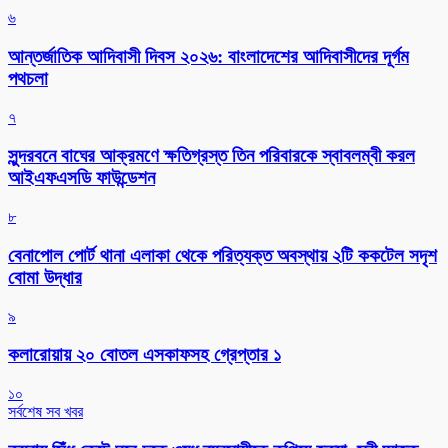
৬
আন্তর্জাতিক আদিবাসী দিবস ২০২৬: বাংলাদেশের আদিবাসীদের দূর্গম
পথচলা
৭
সুন্দরবনে বাঘের আক্রমণে ক্ষতিগ্রস্ত তিন পরিবারকে স্বাবলম্বী করল
আইএফএসডি ফাউন্ডেশন
৮
বেনাপোল পোর্ট থানা এলাকা থেকে পরিত্যক্ত অবস্থায় ২টি ককটেল সদৃশ
বোমা উদ্ধার
৯
কলারোয়ায় ২০ বোতল এসকাফসহ গ্রেপ্তার ১
১০
সর্বশেষ সব খবর