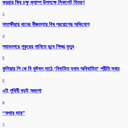
কয়রায় ফ্রি চক্ষু ক্যাম্প উপলক্ষে লিফলেট বিতরণ
২
সাতক্ষীরায় ধানের বীজতলায় বিষ প্রয়োগের অভিযোগ
৩
শ্যামনগরে পুকুরের পানিতে ডুবে শিশুর মৃত্যু
৪
কুলিয়ার পি কে বি ফুটবল মাঠে ‘বিবাহিত বনাম অবিবাহিত’ প্রীতি ম্যাচ
৫
এই পৃথিবী বড়ই অভাগা
৬
“কথার ভার”
৭