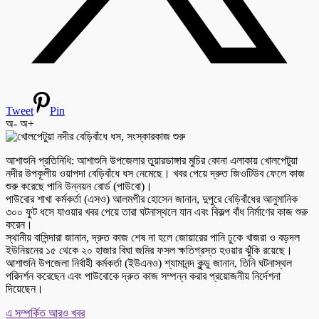
Tweet
Pin
অ-
অ+
আশাশুনি প্রতিনিধি: আশাশুনি উপজেলার তুয়ারডাঙ্গার মুচির কোনা এলাকায় খোলপেটুয়া
নদীর উপকূলীয় ওয়াপদা বেড়িবাঁধে ধস নেমেছে। খবর পেয়ে দ্রুত জিওটিউব ফেলে কাজ
শুরু করেছে পানি উন্নয়ন বোর্ড (পাউবো)।
পাউবোর শাখা কর্মকর্তা (এসও) আলমগীর হোসেন জানান, দুপুরে বেড়িবাঁধের আনুমানিক
৩০০ ফুট ধসে যাওয়ার খবর পেয়ে তারা ঘটনাস্থলে যান এবং বিকল্প বাঁধ নির্মাণের কাজ শুরু
করেন।
স্থানীয় বাসিন্দারা জানান, দ্রুত কাজ শেষ না হলে জোয়ারের পানি ঢুকে খাজরা ও বড়দল
ইউনিয়নের ১৫ থেকে ২০ হাজার বিঘা জমির ফসল ক্ষতিগ্রস্ত হওয়ার ঝুঁকি রয়েছে।
আশাশুনি উপজেলা নির্বাহী কর্মকর্তা (ইউএনও) শ্যামানন্দ কুন্ডু জানান, তিনি ঘটনাস্থল
পরিদর্শন করেছেন এবং পাউবোকে দ্রুত কাজ সম্পন্ন করার প্রয়োজনীয় নির্দেশনা
দিয়েছেন।
এ সম্পর্কিত আরও খবর