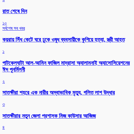
রাত শেষে দিন
১০
সর্বশেষ সব খবর
কয়রায় সিঁধ কেটে ঘরে ঢুকে ওষুধ ব্যবসায়ীকে কুপিয়ে হত্যা, স্ত্রী আহত
১
পাটকেলঘাটা আল-আমিন ফাজিল মাদ্রাসা অ্যালামনাই অ্যাসোসিয়েশনের
ঈদ পুনর্মিলনী
২
সাতক্ষীরা শহরে এক নারীর অস্বাভাবিক মৃত্যু, গলিত লাশ উদ্ধার
৩
সাতক্ষীরার নতুন জেলা প্রশাসক মিজ কাউসার আজিজ
৪