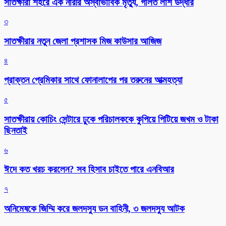
সাতক্ষীরা শহরে এক নারীর অস্বাভাবিক মৃত্যু, গলিত লাশ উদ্ধার
৩
সাতক্ষীরার নতুন জেলা প্রশাসক মিজ কাউসার আজিজ
৪
প্রাক্তন প্রেমিকার সাথে ফোনালাপের পর তরুনের আত্মহত্যা
৫
সাতক্ষীরায় কোচিং সেন্টারে ঢুকে পরিচালককে কুপিয়ে পিটিয়ে জখম ও টাকা
ছিনতাই
৬
ঈদে কত খরচ করলেন? সব হিসাব চাইতে পারে এনবিআর
৭
অনিমেষকে জিম্মি করে জলদস্যু ডন বাহিনী, ৩ জলদস্যু আটক