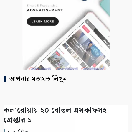
আপনার মতামত লিখুন
কলারোয়ায় ২০ বোতল এসকাফসহ
গ্রেপ্তার ১