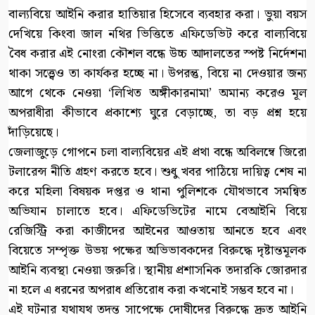
বাল্যবিয়ে আইনি করার হাতিয়ার হিসেবে ব্যবহার করা। ভুয়া বয়স
দেখিয়ে কিংবা জাল নথির ভিত্তিতে এফিডেভিট করে বাল্যবিয়ে
বৈধ করার এই নোংরা কৌশল বন্ধে উচ্চ আদালতের স্পষ্ট নির্দেশনা
থাকা সত্ত্বেও তা কার্যকর হচ্ছে না। উপরন্তু, বিয়ে না দেওয়ার জন্য
আগে থেকে নেওয়া ‘লিখিত অঙ্গীকারনামা’ অমান্য করেও মূল
অপরাধীরা কীভাবে প্রকাশ্যে ঘুরে বেড়াচ্ছে, তা বড় প্রশ্ন হয়ে
দাঁড়িয়েছে।
জেলাজুড়ে গোপনে চলা বাল্যবিয়ের এই প্রথা বন্ধে অবিলম্বে জিরো
টলারেন্স নীতি গ্রহণ করতে হবে। শুধু খবর পাঠিয়ে দায়িত্ব শেষ না
করে মহিলা বিষয়ক দপ্তর ও থানা পুলিশকে যৌথভাবে সমন্বিত
অভিযান চালাতে হবে। এফিডেভিটের নামে বেআইনি বিয়ে
রেজিস্ট্রি করা কাজীদের আইনের আওতায় আনতে হবে এবং
বিয়েতে সম্পৃক্ত উভয় পক্ষের অভিভাবকদের বিরুদ্ধে দৃষ্টান্তমূলক
আইনি ব্যবস্থা নেওয়া জরুরি। স্থানীয় প্রশাসনিক তদারকি জোরদার
না হলে এ ধরনের অপরাধ প্রতিরোধ করা কখনোই সম্ভব হবে না।
এই ঘটনার যথাযথ তদন্ত সাপেক্ষে দোষীদের বিরুদ্ধে দ্রুত আইনি