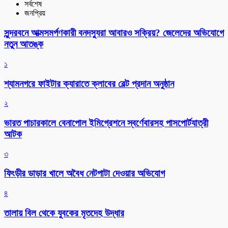
সর্বশেষ
জনপ্রিয়
সুন্দরবনে আত্মসমর্পণকারী বনদস্যুরা আবারও সক্রিয়? জেলেদের অভিযোগে
নতুন আতঙ্ক
১
শ্যামনগরে ফাইটার ক্যারাতে ক্লাবের বেল্ট প্রদান অনুষ্ঠান
২
ভারত পাচারকালে বেনাপোল ইমিগ্রেশনে স্বর্ণেবারসহ পাসপোর্টযাত্রী
আটক
৩
ফিংড়ীর ডাড়ার খালে অবৈধ নেটপাটা দেওয়ার অভিযোগ
৪
তালায় বিল থেকে যুবকের মৃতদেহ উদ্ধার