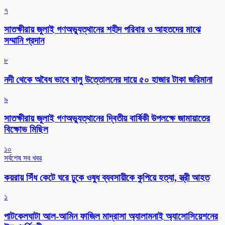
৭
সাতক্ষীরায় জুলাই গণঅভ্যুত্থানের শহীদ পরিবার ও আহতদের মাঝে
সম্মানি প্রদান
৮
নদী থেকে অবৈধ ভাবে বালু উত্তোলনের দায়ে ৫০ হাজার টাকা জরিমানা
৯
সাতক্ষীরায় জুলাই গণঅভ্যুত্থানের দ্বিতীয় বার্ষিকী উপলক্ষে জামায়াতের
বিক্ষোভ মিছিল
১০
সর্বশেষ সব খবর
কয়রায় সিঁধ কেটে ঘরে ঢুকে ওষুধ ব্যবসায়ীকে কুপিয়ে হত্যা, স্ত্রী আহত
১
পাটকেলঘাটা আল-আমিন ফাজিল মাদ্রাসা অ্যালামনাই অ্যাসোসিয়েশনের