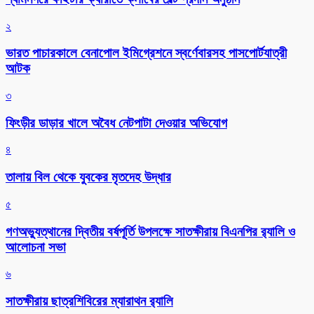
২
ভারত পাচারকালে বেনাপোল ইমিগ্রেশনে স্বর্ণেবারসহ পাসপোর্টযাত্রী
আটক
৩
ফিংড়ীর ডাড়ার খালে অবৈধ নেটপাটা দেওয়ার অভিযোগ
৪
তালায় বিল থেকে যুবকের মৃতদেহ উদ্ধার
৫
গণঅভ্যুত্থানের দ্বিতীয় বর্ষপূর্তি উপলক্ষে সাতক্ষীরায় বিএনপির র‌্যালি ও
আলোচনা সভা
৬
সাতক্ষীরায় ছাত্রশিবিরের ম্যারাথন র‌্যালি