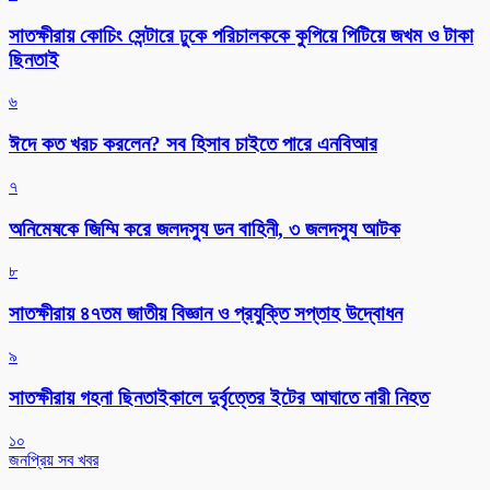
সাতক্ষীরায় কোচিং সেন্টারে ঢুকে পরিচালককে কুপিয়ে পিটিয়ে জখম ও টাকা
ছিনতাই
৬
ঈদে কত খরচ করলেন? সব হিসাব চাইতে পারে এনবিআর
৭
অনিমেষকে জিম্মি করে জলদস্যু ডন বাহিনী, ৩ জলদস্যু আটক
৮
সাতক্ষীরায় ৪৭তম জাতীয় বিজ্ঞান ও প্রযুক্তি সপ্তাহ উদ্বোধন
৯
সাতক্ষীরায় গহনা ছিনতাইকালে দুর্বৃত্তের ইটের আঘাতে নারী নিহত
১০
জনপ্রিয় সব খবর