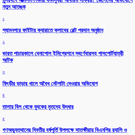
সুন্দরবনে আত্মসমর্পণকারী বনদস্যুরা আবারও সক্রিয়? জেলেদের অভিযোগে
নতুন আতঙ্ক
১
শ্যামনগরে ফাইটার ক্যারাতে ক্লাবের বেল্ট প্রদান অনুষ্ঠান
২
ভারত পাচারকালে বেনাপোল ইমিগ্রেশনে স্বর্ণেবারসহ পাসপোর্টযাত্রী
আটক
৩
ফিংড়ীর ডাড়ার খালে অবৈধ নেটপাটা দেওয়ার অভিযোগ
৪
তালায় বিল থেকে যুবকের মৃতদেহ উদ্ধার
৫
গণঅভ্যুত্থানের দ্বিতীয় বর্ষপূর্তি উপলক্ষে সাতক্ষীরায় বিএনপির র‌্যালি ও