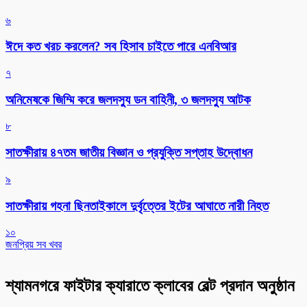
৬
ঈদে কত খরচ করলেন? সব হিসাব চাইতে পারে এনবিআর
৭
অনিমেষকে জিম্মি করে জলদস্যু ডন বাহিনী, ৩ জলদস্যু আটক
৮
সাতক্ষীরায় ৪৭তম জাতীয় বিজ্ঞান ও প্রযুক্তি সপ্তাহ উদ্বোধন
৯
সাতক্ষীরায় গহনা ছিনতাইকালে দুর্বৃত্তের ইটের আঘাতে নারী নিহত
১০
জনপ্রিয় সব খবর
শ্যামনগরে ফাইটার ক্যারাতে ক্লাবের বেল্ট প্রদান অনুষ্ঠান