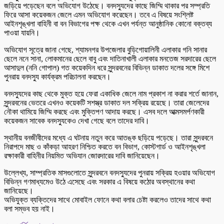
জড়িয়ে পড়েছেন বলে অভিযোগ উঠেছে। বনদস্যুদের কাছে জিম্মি থাকার পর সম্প্রতি
ফিরে আসা কয়েকজন জেলে এমন অভিযোগ করেছেন। তবে এ বিষয়ে সংশ্লিষ্ট
আইনশৃঙ্খলা বাহিনী বা বন বিভাগের পক্ষ থেকে এখন পর্যন্ত আনুষ্ঠানিক কোনো বক্তব্য
পাওয়া যায়নি।
অভিযোগ সূত্রে জানা গেছে, শ্যামনগর উপজেলার বুড়িগোয়ালিনী এলাকার গনি সানার
ছেলে ননে সানা, লোকমানের ছেলে বাবু এবং দাতিনাখালী এলাকার মনতেজ সরদারের ছেলে
আসাদুল (ননি গোপাল) গত কয়েকদিন ধরে সুন্দরবনের বিভিন্ন ডাকাত দলের সঙ্গে মিশে
পুনরায় বনদস্যু কার্যক্রম পরিচালনা করছেন।
বনদস্যুদের কাছ থেকে মুক্ত হয়ে ফেরা একাধিক জেলে নাম প্রকাশ না করার শর্তে জানান,
সুন্দরবনের ভেতরে এখনও কয়েকটি সশস্ত্র ডাকাত দল সক্রিয় রয়েছে। তারা জেলেদের
নৌকা থামিয়ে জিম্মি করছে এবং মুক্তিপণ আদায় করছে। এসব দলে আত্মসমর্পণকারী
কয়েকজন সাবেক বনদস্যুকেও দেখা গেছে বলে তাদের দাবি।
স্থানীয় বনজীবীদের মধ্যে এ ঘটনায় নতুন করে আতঙ্ক ছড়িয়ে পড়েছে। তারা সুন্দরবনে
নিরাপদে মাছ ও কাঁকড়া আহরণ নিশ্চিত করতে বন বিভাগ, কোস্টগার্ড ও আইনশৃঙ্খলা
রক্ষাকারী বাহিনীর নিয়মিত অভিযান জোরদারের দাবি জানিয়েছেন।
উল্লেখ্য, সাম্প্রতিক মাসগুলোতে সুন্দরবনে বনদস্যুদের পুনরায় সক্রিয় হওয়ার অভিযোগ
বিভিন্ন গণমাধ্যমেও উঠে এসেছে এবং সরকার এ বিষয়ে কঠোর অবস্থানের কথা
জানিয়েছে।
অভিযুক্ত ব্যক্তিদের সাথে মোবাইল ফোনে কথা বলার চেষ্টা করলেও তাদের সাথে কথা
বলা সম্ভব হয় নাই।