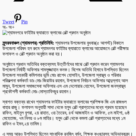
Tweet
Pin
অ-
অ+
সুন্দরবনাঞ্চল (শ্যামনগর) প্রতিনিধি:
শ্যামনগর উপজেলায় বুধবার(৫ আগস্ট) বিকালে
উপজেলা পরিষদ হল রুমে শ্যামনগর ফাইটার ক্যারাতে ক্লাবের আয়োজনে বেল্ট পরীক্ষার
ফলাফল ও বেল্ট প্রদান অনুষ্ঠান করা হয়।
অনুষ্ঠানে প্রধান অতিথির বক্তব্যসহ উত্তীর্ণদের মাঝে বেল্ট প্রদান করেন শ্যামনগর
উপজেলা নির্বাহী অফিসার শামসুজ্জাহান কনক। বিশেষ অতিথি হিসাবে উপস্থিত ছিলেন
উপজেলা সহকারী কমিশনার ভূমি মোঃ রাশেদ হোসাইন, উপজেলা স্বাস্থ্য ও পরিবার
পরিকল্পনা কর্মকর্তা ডাঃ মোঃ জিয়াউর রহমান, উপজেলা নির্বাচন অফিসার আব্দুল্লাহ আল
মামুন, উপজেলা সমাজসেবা অফিসার এস এম দেলোয়ার হোসেন, উপজেলা জনস্বাস্থ্য
প্রকৌশলী কর্মকর্তা মোঃ মোস্তাফিজুর রহমান।
স্বাগত বক্তব্য রাখেন শ্যামনগর ফাইটার ক্যারাতে ক্লাবের প্রশিক্ষক জি এম রাজগুল
বাহার রাজু। ফলাফল অনুযায়ী সাদা থেকে হলুদ বেল্ট প্রাপ্তদের মধ্যে প্রথম হয়েছেন
রাফিন, মাইনুল বুশরা, ২য় রাহাত, ৩য় তৈয়েব, ৪র্থ আজমাইন ও আফিফ, ৫ম মাইশা, ৬ষ্ঠ
মেহেতাজ, ৭ম নিলয় ও ৮ম মাহির। হলুদ বেল্ট থেকে কমলা বেল্ট প্রাপ্তদের মধ্যে ১ম
রাফিন ও ইমন,২য় তামিম।
এ সময় আরও উপস্থিত ছিলেন সাংবাদিক রনজিৎ বর্মন, শিক্ষক কওছারসহ অভিভাবকবৃন্দ।