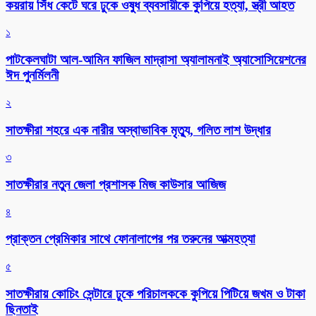
কয়রায় সিঁধ কেটে ঘরে ঢুকে ওষুধ ব্যবসায়ীকে কুপিয়ে হত্যা, স্ত্রী আহত
১
পাটকেলঘাটা আল-আমিন ফাজিল মাদ্রাসা অ্যালামনাই অ্যাসোসিয়েশনের
ঈদ পুনর্মিলনী
২
সাতক্ষীরা শহরে এক নারীর অস্বাভাবিক মৃত্যু, গলিত লাশ উদ্ধার
৩
সাতক্ষীরার নতুন জেলা প্রশাসক মিজ কাউসার আজিজ
৪
প্রাক্তন প্রেমিকার সাথে ফোনালাপের পর তরুনের আত্মহত্যা
৫
সাতক্ষীরায় কোচিং সেন্টারে ঢুকে পরিচালককে কুপিয়ে পিটিয়ে জখম ও টাকা
ছিনতাই