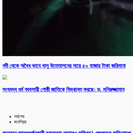
নদী থেকে অবৈধ ভাবে বালু উত্তোলনের দায়ে ৫০ হাজার টাকা জরিমানা
সংঘবদ্ধ ধর্ম ব্যবসায়ী গোষ্ঠী জাতিকে বিভ্রান্ত করছে: ড. মনিরুজ্জামান
সর্বশেষ
জনপ্রিয়