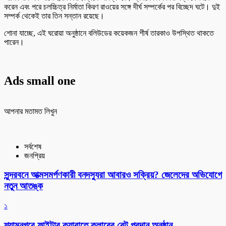
করেন এবং পরে চলচ্চিত্র নির্মাতা কিরণ রাওয়ের সঙ্গে দীর্ঘ সম্পর্কের পর বিচ্ছেদ ঘটে। দুই
সম্পর্ক থেকেই তার তিন সন্তান রয়েছে।
শোনা যাচ্ছে, এই ঘরোয়া অনুষ্ঠানে বলিউডের কয়েকজন শীর্ষ তারকাও উপস্থিত থাকতে
পারেন।
Ads small one
আপনার মতামত লিখুন
সর্বশেষ
জনপ্রিয়
সুন্দরবনে আত্মসমর্পণকারী বনদস্যুরা আবারও সক্রিয়? জেলেদের অভিযোগে
নতুন আতঙ্ক
১
শ্যামনগরে ফাইটার ক্যারাতে ক্লাবের বেল্ট প্রদান অনুষ্ঠান