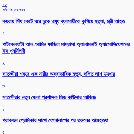
১০
সর্বশেষ সব খবর
কয়রায় সিঁধ কেটে ঘরে ঢুকে ওষুধ ব্যবসায়ীকে কুপিয়ে হত্যা, স্ত্রী আহত
১
পাটকেলঘাটা আল-আমিন ফাজিল মাদ্রাসা অ্যালামনাই অ্যাসোসিয়েশনের
ঈদ পুনর্মিলনী
২
সাতক্ষীরা শহরে এক নারীর অস্বাভাবিক মৃত্যু, গলিত লাশ উদ্ধার
৩
সাতক্ষীরার নতুন জেলা প্রশাসক মিজ কাউসার আজিজ
৪
প্রাক্তন প্রেমিকার সাথে ফোনালাপের পর তরুনের আত্মহত্যা
৫