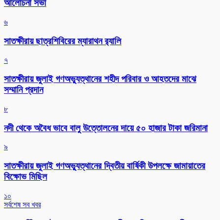
আলোচনা সভা
৬
সাতক্ষীরায় ছাত্রশিবিরের ম্যারাথন র‌্যালি
৭
সাতক্ষীরায় জুলাই গণঅভ্যুত্থানের শহীদ পরিবার ও আহতদের মাঝে
সম্মানি প্রদান
৮
নদী থেকে অবৈধ ভাবে বালু উত্তোলনের দায়ে ৫০ হাজার টাকা জরিমানা
৯
সাতক্ষীরায় জুলাই গণঅভ্যুত্থানের দ্বিতীয় বার্ষিকী উপলক্ষে জামায়াতের
বিক্ষোভ মিছিল
১০
সর্বশেষ সব খবর