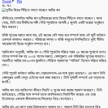
Tweet
Pin
অ-
অ+
বলিউডের মেগাস্টার আমির খান তৃতীয়বারের মতো বিয়ের পিঁড়িতে বসতে যাচ্ছেন। জানা
গেছে, তিনি তার দীর্ঘদিনের সঙ্গী গৌরি স্প্র্যাটকে আগামী ৫ জুলাই একটি ঘরোয়া অনুষ্ঠানে
বিয়ে করবেন।
ঘনিষ্ঠ সূত্রের বরাতে জানা যায়, দুই বছরের বেশি সময় ধরে সম্পর্কে থাকা এই জুটি বর্তমানে
একসঙ্গে বসবাসও করছেন। পরিবারের সদস্য ও ঘনিষ্ঠ বন্ধুদের উপস্থিতিতে খুবই সীমিত
আয়োজনেই বিয়ের অনুষ্ঠান সম্পন্ন হবে।
প্রতিবেদন অনুযায়ী, আমির খান ও গৌরি স্প্র্যাটের পরিচয় প্রায় ২৫ বছরের পুরোনো হলেও
তাদের সম্পর্ক শুরু হয় ২০২৪ সালের শুরুতে, বেঙ্গালুরুতে এক পারিবারিক সূত্রের মাধ্যমে।
পরবর্তীতে আমির তার ৬০তম জন্মদিনে গৌরিকে প্রকাশ্যে “পার্টনার” হিসেবে পরিচয় করিয়ে
দেন।
গৌরি স্প্র্যাট বর্তমানে আমির খান প্রোডাকশনস-এর সঙ্গে যুক্ত রয়েছেন। এর আগে তিনি
বেঙ্গালুরুর একটি সেলুন চেইনের সঙ্গে কাজ করতেন। তিনি পূর্ববর্তী সম্পর্কে এক সন্তানের
জননী।
আমির খান তার ব্যক্তিগত জীবনে স্থিতি ও সুখের কথা বহুবার প্রকাশ করেছেন। তিনি
জানিয়েছেন, গৌরির সঙ্গে সম্পর্ক তাকে মানসিকভাবে স্থিতিশীল করেছে এবং তারা
ইতোমধ্যে একসঙ্গে জীবনযাপনের সিদ্ধান্ত নিয়ে ফেলেছেন।
আমির খান এর আগে দুবার বিবাহবন্ধনে আবদ্ধ হন। প্রথমে তিনি রিনা দত্তকে বিয়ে