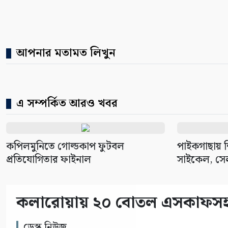
আপনার মতামত লিখুন
এ সম্পর্কিত আরও খবর
কপিলমুনিতে গোল্ডকাপ ফুটবল
পাইকগাছায় শিক
প্রতিযোগিতার ফাইনাল
সাইকেল, সেল
কলারোয়ায় ২০ বোতল এসকাফসহ গ্
ডেস্ক নিউজ