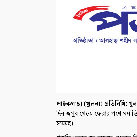
পাইকগাছা (খুলনা) প্রতিনিধি:
খুল
দিনাজপুর থেকে ফেরার পথে মর্মান্ত
হয়েছে।