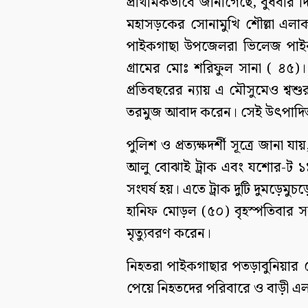
প্রাথমিকভাবে জানাগেছে, বুধবার 
মহাসড়কের সোনামুখি শৌল্লা এলাকা
পাইকগাছা উপজেলরা ভিলেজ পাই
গ্রামের মোঃ শরিফুল সানা ( ৪৫)
প্রতিবছরের ন্যায় এ মৌসুমেও শ্ব
তরমুজ আবাদ করেন। সেই উৎপাদিত 
পুলিশ ও প্রত্যক্ষদর্শী সূত্রে জান
আলু বোঝাই ট্রাক এবং যশোর-ট ১১-
সংঘর্ষ হয়। এতে ট্রাক দুটি দুমড়েমু
হানিফ মোড়ল (৫০) বৃহস্পতিবার স
মৃত্যুবরণ করেন।
নিহতরা পাইকগাছার পতড়াবুনিয়ার কে
পেয়ে নিহতদের পরিবারে ও বাড়ী 