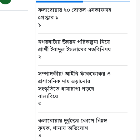
৭১২ মেট্রিক টন কাঁচা মরিচ
৮
কলারোয়ায় ২০ বোতল এসকাফসহ
গ্রেপ্তার ১
১
৭ আগস্ট: ন্যাশনাল লাইটহাউস
ডে-সমুদ্রপথের নীরব পথপ্রদর্শক
৯
নগরঘাটায় উন্নয়ন পরিকল্পনা নিয়ে
প্রার্থী ইবাদুল ইসলামের মতবিনিময়
২
শ্যামনগরে সিএনআরএসের
জলবায়ু সহনশীলতা বিষয়ক প্রকল্প
সভা
সম্পাদকীয়/ আইনি ফাঁকফোকর ও
১০
প্রশাসনিক দায় এড়ানোর
সংস্কৃতিতে ধামাচাপা পড়ছে
বাল্যবিয়ে
৩
কলারোয়ায় দুর্বৃত্তের কোপে নিঃস্ব
কৃষক, থানায় অভিযোগ
৪