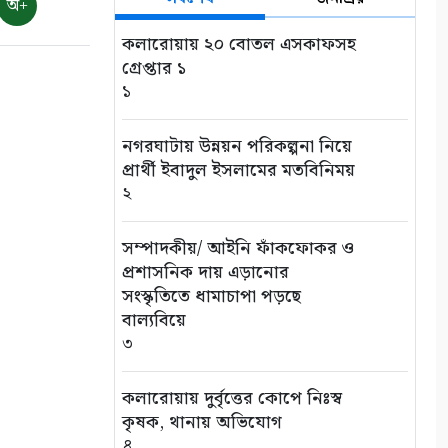
অ+
কলারোয়ায় ২০ বোতল এসকাফসহ
গ্রেপ্তার ১
১
নগরঘাটায় উন্নয়ন পরিকল্পনা নিয়ে
প্রার্থী ইবাদুল ইসলামের মতবিনিময়
২
সম্পাদকীয়/ আইনি ফাঁকফোকর ও
প্রশাসনিক দায় এড়ানোর
সংস্কৃতিতে ধামাচাপা পড়ছে
বাল্যবিয়ে
৩
কলারোয়ায় দুর্বৃত্তের কোপে নিঃস্ব
কৃষক, থানায় অভিযোগ
৪