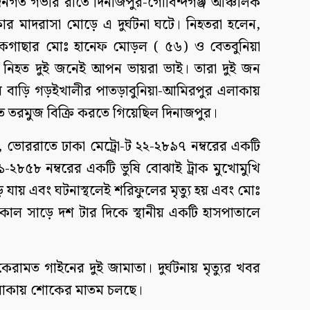
দিনগত গভীর রাতে দিনাজপুর-গোবিন্দগঞ্জ আঞ্চলিক
র মাদরাসা মোড়ে এ দুর্ঘটনা ঘটে। নিহতরা হলেন,
কগাছার মোঃ হানেফ মোড়ল ( ৫৬) ও বেতবুনিয়া
। নিহত দুই জনেই আপন ভায়রা ভাই। তারা দুই জন
শুর বাড়ি গড়ইখালীর পাতড়াবুনিয়া-আমিরপুর এলাকায়
তরমুজ বিক্রি করতে গিয়েছিল দিনাজপুর।
া যায়, ভোররাতে ঢাকা মেট্রো-ট ২২-২৮৯৭ নম্বরের একটি
২৮৫৮ নম্বরের একটি ভুষি বোঝাই ট্রাক মুখোমুখি
চড়ে যায় এবং ঘটনাস্থলেই শরিফুলের মৃত্যু হয় এবং মোঃ
কাল সাড়ে দশ টার দিকে স্থানীয় একটি হাসপাতালে
রামত গাইনের দুই জামাতা। দুর্ঘটনায় মৃত্যুর খবর
এলাকায় শোকের মাতম চলছে।