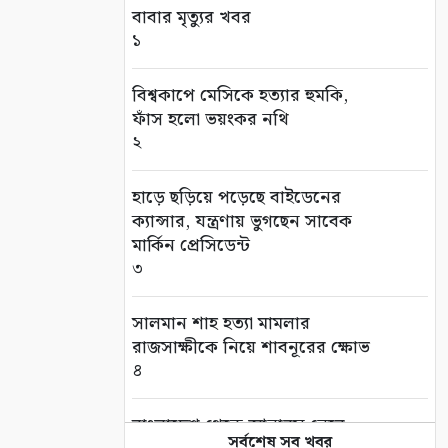
বাবার মৃত্যুর খবর
১
বিশ্বকাপে মেসিকে হত্যার হুমকি,
ফাঁস হলো ভয়ংকর নথি
২
হাড়ে ছড়িয়ে পড়েছে বাইডেনের
ক্যান্সার, যন্ত্রণায় ভুগছেন সাবেক
মার্কিন প্রেসিডেন্ট
৩
সালমান শাহ হত্যা মামলার
রাজসাক্ষীকে নিয়ে শাবনূরের ক্ষোভ
৪
বাংলাদেশ থেকে আনারস নেবে
সর্বশেষ সব খবর