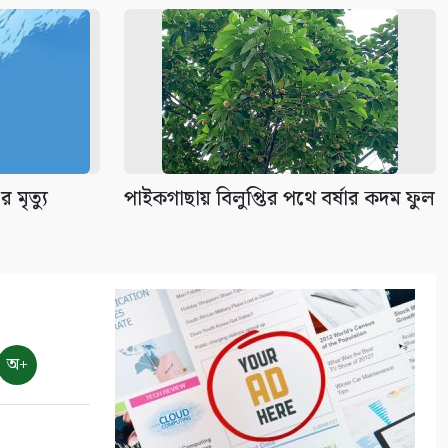
 মৃত্যু
পাইকগাছায় বিলুপ্তির পথে বর্ষার কদম ফুল
অ+