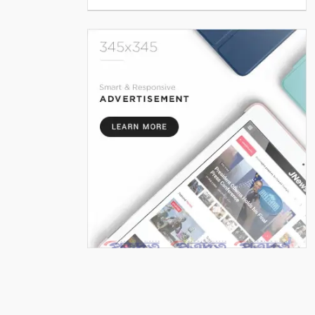
পাকিস্তান
৫
ইউএনওদের আরও মানবিক ও
দায়িত্বশীল হওয়ার আহ্বান
প্রধানমন্ত্রীর
৬
নতুন দায়িত্বে ৬ মন্ত্রী-প্রতিমন্ত্রী
৭
সম্পাদকীয়/প্রসঙ্গ: আশ্রয়ণ প্রকল্পে
চরম অনিয়ম
৮
মুক্তিযুদ্ধের সাব-সেক্টর কমান্ডার
শাহজাহান মাস্টারের মৃত্যুবার্ষিকী
পালিত