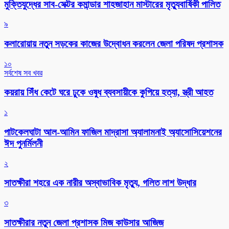
মুক্তিযুদ্ধের সাব-সেক্টর কমান্ডার শাহজাহান মাস্টারের মৃত্যুবার্ষিকী পালিত
৯
কলারোয়ায় নতুন সড়কের কাজের উদ্বোধন করলেন জেলা পরিষদ প্রশাসক
১০
সর্বশেষ সব খবর
কয়রায় সিঁধ কেটে ঘরে ঢুকে ওষুধ ব্যবসায়ীকে কুপিয়ে হত্যা, স্ত্রী আহত
১
পাটকেলঘাটা আল-আমিন ফাজিল মাদ্রাসা অ্যালামনাই অ্যাসোসিয়েশনের
ঈদ পুনর্মিলনী
২
সাতক্ষীরা শহরে এক নারীর অস্বাভাবিক মৃত্যু, গলিত লাশ উদ্ধার
৩
সাতক্ষীরার নতুন জেলা প্রশাসক মিজ কাউসার আজিজ