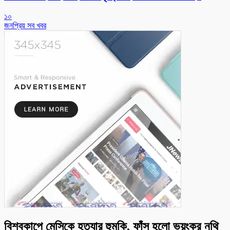
১০
জনপ্রিয় সব খবর
বিশ্বকাপে মেসিকে হত্যার হুমকি, ফাঁস হলো ভয়ংকর নথি