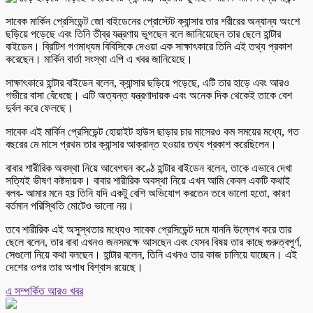
সাবেক মার্কিন প্রেসিডেন্ট জো বাইডেনের প্রোস্টেট ক্যান্সার তার শরীরের অন্যান্য অংশে
ছড়িয়ে পড়েছে এবং তিনি তীব্র যন্ত্রণায় ভুগছেন বলে জানিয়েছেন তার ছেলে হান্টার
বাইডেন। ব্রিটিশ গণমাধ্যম বিবিসিকে দেওয়া এক সাক্ষাৎকারে তিনি এই তথ্য প্রকাশ
করেছেন। মার্কিন বার্তা সংস্থা এপি এ খবর জানিয়েছে।
সাক্ষাৎকারে হান্টার বাইডেন বলেন, ক্যান্সার ছড়িয়ে পড়েছে, এটি তার হাড়ে এবং আরও
গভীরে বাসা বেঁধেছে। এটি অত্যন্ত যন্ত্রণাদায়ক এবং অনেক দিক থেকেই তাকে বেশ
দুর্বল করে ফেলছে।
সাবেক এই মার্কিন প্রেসিডেন্ট হোয়াইট হাউস ছাড়ার চার মাসেরও কম সময়ের মধ্যে, গত
বছরের মে মাসে প্রথম তার ক্যান্সার আক্রান্ত হওয়ার তথ্য প্রকাশ করেছিলেন।
বাবার শারীরিক অবস্থা নিয়ে আবেগঘন কণ্ঠে হান্টার বাইডেন বলেন, তাকে এভাবে দেখা
সত্যিই ভীষণ কষ্টদায়ক। বাবার শারীরিক অবস্থা নিয়ে এখন আমি কেবল একটি কথাই
বলব- আমার মনে হয় তিনি যদি একটু বেশি অভিযোগ করতেন তবে ভালো হতো, কারণ
বর্তমান পরিস্থিতি মোটেও ভালো নয়।
তবে শারীরিক এই অসুস্থতার মধ্যেও সাবেক প্রেসিডেন্ট দমে যাননি উল্লেখ করে তার
ছেলে বলেন, তার বাবা এখনও জনসমক্ষে আসছেন এবং যেসব বিষয় তার কাছে গুরুত্বপূর্ণ,
সেগুলো নিয়ে কথা বলছেন। হান্টার বলেন, তিনি এখনও তার কাজ চালিয়ে যাচ্ছেন। এই
দেশের ওপর তার অগাধ বিশ্বাস রয়েছে।
এ সম্পর্কিত আরও খবর