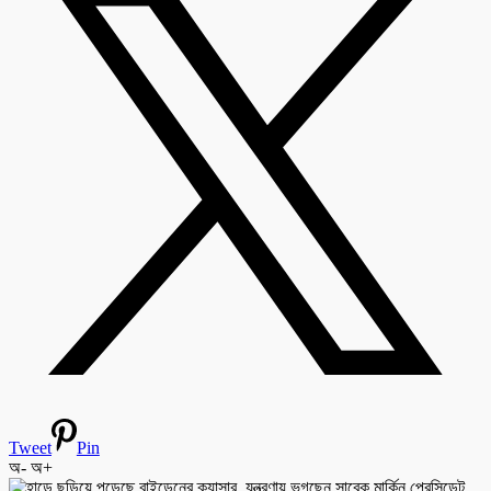
Tweet
Pin
অ-
অ+