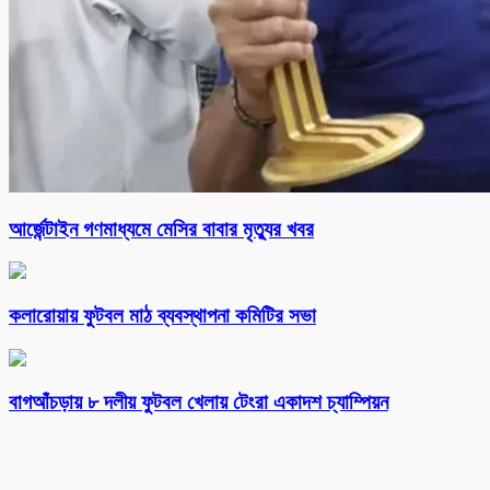
আর্জেন্টাইন গণমাধ্যমে মেসির বাবার মৃত্যুর খবর
কলারোয়ায় ফুটবল মাঠ ব্যবস্থাপনা কমিটির সভা
বাগআঁচড়ায় ৮ দলীয় ফুটবল খেলায় টেংরা একাদশ চ্যাম্পিয়ন