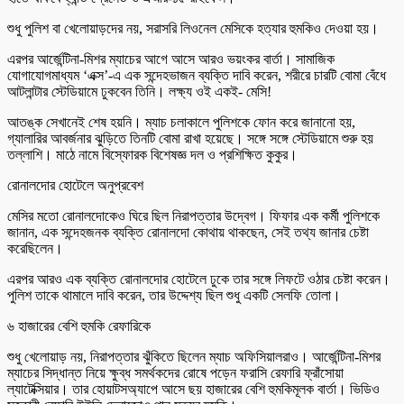
শুধু পুলিশ বা খেলোয়াড়দের নয়, সরাসরি লিওনেল মেসিকে হত্যার হুমকিও দেওয়া হয়।
এরপর আর্জেন্টিনা-মিশর ম্যাচের আগে আসে আরও ভয়ংকর বার্তা। সামাজিক
যোগাযোগমাধ্যম ‘এক্স’-এ এক সন্দেহভাজন ব্যক্তি দাবি করেন, শরীরে চারটি বোমা বেঁধে
আটলান্টার স্টেডিয়ামে ঢুকবেন তিনি। লক্ষ্য ওই একই- মেসি!
আতঙ্ক সেখানেই শেষ হয়নি। ম্যাচ চলাকালে পুলিশকে ফোন করে জানানো হয়,
গ্যালারির আবর্জনার ঝুড়িতে তিনটি বোমা রাখা হয়েছে। সঙ্গে সঙ্গে স্টেডিয়ামে শুরু হয়
তল্লাশি। মাঠে নামে বিস্ফোরক বিশেষজ্ঞ দল ও প্রশিক্ষিত কুকুর।
রোনালদোর হোটেলে অনুপ্রবেশ
মেসির মতো রোনালদোকেও ঘিরে ছিল নিরাপত্তার উদ্বেগ। ফিফার এক কর্মী পুলিশকে
জানান, এক সন্দেহজনক ব্যক্তি রোনালদো কোথায় থাকছেন, সেই তথ্য জানার চেষ্টা
করেছিলেন।
এরপর আরও এক ব্যক্তি রোনালদোর হোটেলে ঢুকে তার সঙ্গে লিফটে ওঠার চেষ্টা করেন।
পুলিশ তাকে থামালে দাবি করেন, তার উদ্দেশ্য ছিল শুধু একটি সেলফি তোলা।
৬ হাজারের বেশি হুমকি রেফারিকে
শুধু খেলোয়াড় নয়, নিরাপত্তার ঝুঁকিতে ছিলেন ম্যাচ অফিসিয়ালরাও। আর্জেন্টিনা-মিশর
ম্যাচের সিদ্ধান্ত নিয়ে ক্ষুব্ধ সমর্থকদের রোষে পড়েন ফরাসি রেফারি ফ্রাঁসোয়া
ল্যাটেক্সিয়ার। তার হোয়াটসঅ্যাপে আসে ছয় হাজারের বেশি হুমকিমূলক বার্তা। ভিডিও