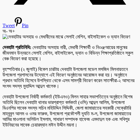
Tweet
Pin
অ-
অ+
দেবহাটা প্রতিনিধি:
দেবহাটায় অসহায় নারী, মেধাবী শিক্ষার্থী ও নি¤œআয়ের মানুষের
জীবনমান উন্নয়নে সেলাই মেশিন, বাইসাইকেল, ভ্যান ও বিভিন্ন শিক্ষাপ্রতিষ্ঠানে স্কুল
বেঞ্চ বিতরণ করা হয়েছে।
বৃহস্পতিবার (২ জুলাই) বিকেল চারটায় দেবহাটা উপজেলা মডেল মসজিদ মিলনায়তনে
উপজেলা প্রশাসনের উদ্যোগে এই বিতরণ অনুষ্ঠানের আয়োজন করা হয়। অনুষ্ঠানে
প্রধান অতিথি হিসেবে উপস্থিত থেকে এসব সামগ্রী বিতরণ করেন সাতক্ষীরা-২ আসনের
সংসদ সদস্য মুহাদ্দিস আব্দুল খালেক।
দেবহাটা উপজেলা নির্বাহী কর্মকর্তা (ইউএনও) মিলন সাহার সভাপতিত্বে অনুষ্ঠানে বিশেষ
অতিথি ছিলেন দেবহাটা থানার ভারপ্রাপ্ত কর্মকর্তা (ওসি) আব্দুল আলিম, উপজেলা
বিএনপির সাবেক সদস্য সচিব মহিউদ্দিন সিদ্দিকী, জেলা জামায়াতের সহকারী সেক্রেটারি
মাহবুবুল আলম ও ওমর ফারুক, উপজেলা প্রকৌশলী দ্যূতি ম-ল, উপজেলা জামায়াতের
আমির মাওলানা অলিউল ইসলাম, সাধারণ সম্পাদক হাফেজ এমদাদুল হক এবং সখিপুর
ইউনিয়নের সাবেক চেয়ারম্যান মঈন উদ্দীন ময়না।