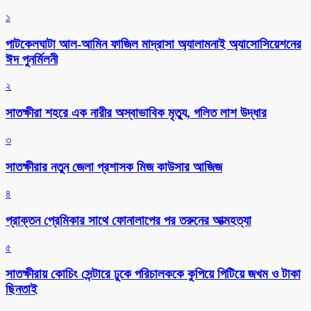
১
পাটকেলঘাটা আল-আমিন ফাজিল মাদ্রাসা অ্যালামনাই অ্যাসোসিয়েশনের
ঈদ পুনর্মিলনী
২
সাতক্ষীরা শহরে এক নারীর অস্বাভাবিক মৃত্যু, গলিত লাশ উদ্ধার
৩
সাতক্ষীরার নতুন জেলা প্রশাসক মিজ কাউসার আজিজ
৪
প্রাক্তন প্রেমিকার সাথে ফোনালাপের পর তরুনের আত্মহত্যা
৫
সাতক্ষীরায় কোচিং সেন্টারে ঢুকে পরিচালককে কুপিয়ে পিটিয়ে জখম ও টাকা
ছিনতাই