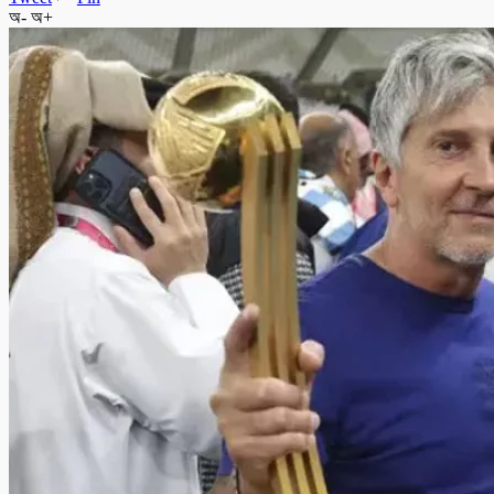
অ-
অ+