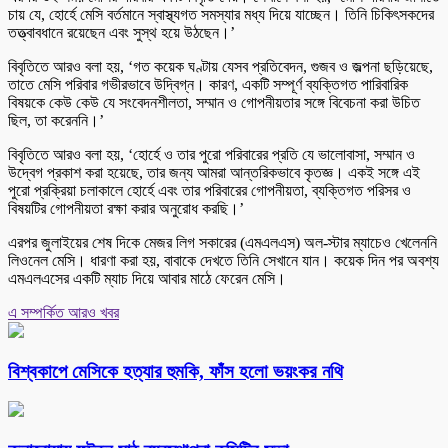
চায় যে, হোর্হে মেসি বর্তমানে স্বাস্থ্যগত সমস্যার মধ্য দিয়ে যাচ্ছেন। তিনি চিকিৎসকদের
তত্ত্বাবধানে রয়েছেন এবং সুস্থ হয়ে উঠছেন।’
বিবৃতিতে আরও বলা হয়, ‘গত কয়েক ঘণ্টায় যেসব প্রতিবেদন, গুজব ও জল্পনা ছড়িয়েছে,
তাতে মেসি পরিবার গভীরভাবে উদ্বিগ্ন। কারণ, একটি সম্পূর্ণ ব্যক্তিগত পারিবারিক
বিষয়কে কেউ কেউ যে সংবেদনশীলতা, সম্মান ও গোপনীয়তার সঙ্গে বিবেচনা করা উচিত
ছিল, তা করেননি।’
বিবৃতিতে আরও বলা হয়, ‘হোর্হে ও তার পুরো পরিবারের প্রতি যে ভালোবাসা, সম্মান ও
উদ্বেগ প্রকাশ করা হয়েছে, তার জন্য আমরা আন্তরিকভাবে কৃতজ্ঞ। একই সঙ্গে এই
পুরো প্রক্রিয়া চলাকালে হোর্হে এবং তার পরিবারের গোপনীয়তা, ব্যক্তিগত পরিসর ও
বিষয়টির গোপনীয়তা রক্ষা করার অনুরোধ করছি।’
এরপর জুলাইয়ের শেষ দিকে মেজর লিগ সকারের (এমএলএস) অল-স্টার ম্যাচেও খেলেননি
লিওনেল মেসি। ধারণা করা হয়, বাবাকে দেখতে তিনি সেখানে যান। কয়েক দিন পর অবশ্য
এমএলএসের একটি ম্যাচ দিয়ে আবার মাঠে ফেরেন মেসি।
এ সম্পর্কিত আরও খবর
বিশ্বকাপে মেসিকে হত্যার হুমকি, ফাঁস হলো ভয়ংকর নথি