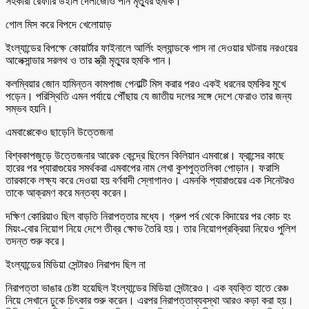
সহকারী রেফারি উইলি দেলাজোও পান মৃত্যুর হুমকি।
গোল মিস করে বিপদে খেলোয়াড়
ইংল্যান্ডের বিপক্ষে কোয়ার্টার ফাইনালে আর্লিং হল্যান্ডকে পাস না দেওয়ার ঘটনায় নরওয়ের
আলেক্সান্ডার সরলথ ও তার স্ত্রী মৃত্যুর হুমকি পান।
কলম্বিয়ার জোন হামিন্তন কামপাজ পেনাল্টি মিস করার পরও একই ধরনের হুমকির মুখে
পড়েন। পরিস্থিতি এমন পর্যায়ে পৌঁছায় যে জাতীয় দলের সঙ্গে দেশে ফেরাও তার জন্য
সম্ভব হয়নি।
এমবাপ্পেকেও ছাড়েনি উত্তেজনা
বিশ্বকাপজুড়ে উত্তেজনার আরেক কেন্দ্রে ছিলেন কিলিয়ান এমবাপ্পে। ফ্রান্সের কাছে
হারের পর প্যারাগুয়ের সমর্থকরা এমবাপের নাম লেখা কুশপুত্তলিকা পোড়ান। ফরাসি
তারকাকে লক্ষ্য করে দেওয়া হয় বর্ণবাদী স্লোগানও। এমনকি প্যারাগুয়ের এক সিনেটরও
তাকে আক্রমণ করে মন্তব্য করেন।
দক্ষিণ কোরিয়াও ছিল বাড়তি নিরাপত্তার মধ্যে। গ্রুপ পর্ব থেকে বিদায়ের পর কোচ হং
মিয়ং-বোর নিয়োগ নিয়ে দেশে তীব্র ক্ষোভ তৈরি হয়। তার নিয়োগপ্রক্রিয়া নিয়েও পুলিশ
তদন্ত শুরু করে।
ইংল্যান্ডের মিডিয়া সেন্টারও নিরাপদ ছিল না
নিরাপত্তা ভাঙার চেষ্টা হয়েছিল ইংল্যান্ডের মিডিয়া সেন্টারেও। এক ব্যক্তি হাতে রেঞ্চ
নিয়ে সেখানে ঢুকে চিৎকার শুরু করেন। এরপর নিরাপত্তাব্যবস্থা আরও কড়া করা হয়।