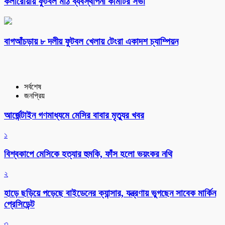
কলারোয়ায় ফুটবল মাঠ ব্যবস্থাপনা কমিটির সভা
বাগআঁচড়ায় ৮ দলীয় ফুটবল খেলায় টেংরা একাদশ চ্যাম্পিয়ন
সর্বশেষ
জনপ্রিয়
আর্জেন্টাইন গণমাধ্যমে মেসির বাবার মৃত্যুর খবর
১
বিশ্বকাপে মেসিকে হত্যার হুমকি, ফাঁস হলো ভয়ংকর নথি
২
হাড়ে ছড়িয়ে পড়েছে বাইডেনের ক্যান্সার, যন্ত্রণায় ভুগছেন সাবেক মার্কিন
প্রেসিডেন্ট
৩