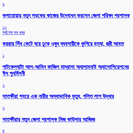
৯
কলারোয়ায় নতুন সড়কের কাজের উদ্বোধন করলেন জেলা পরিষদ প্রশাসক
১০
সর্বশেষ সব খবর
কয়রায় সিঁধ কেটে ঘরে ঢুকে ওষুধ ব্যবসায়ীকে কুপিয়ে হত্যা, স্ত্রী আহত
১
পাটকেলঘাটা আল-আমিন ফাজিল মাদ্রাসা অ্যালামনাই অ্যাসোসিয়েশনের
ঈদ পুনর্মিলনী
২
সাতক্ষীরা শহরে এক নারীর অস্বাভাবিক মৃত্যু, গলিত লাশ উদ্ধার
৩
সাতক্ষীরার নতুন জেলা প্রশাসক মিজ কাউসার আজিজ
৪