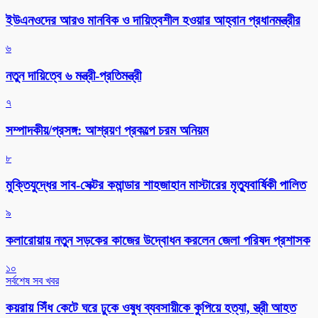
ইউএনওদের আরও মানবিক ও দায়িত্বশীল হওয়ার আহ্বান প্রধানমন্ত্রীর
৬
নতুন দায়িত্বে ৬ মন্ত্রী-প্রতিমন্ত্রী
৭
সম্পাদকীয়/প্রসঙ্গ: আশ্রয়ণ প্রকল্পে চরম অনিয়ম
৮
মুক্তিযুদ্ধের সাব-সেক্টর কমান্ডার শাহজাহান মাস্টারের মৃত্যুবার্ষিকী পালিত
৯
কলারোয়ায় নতুন সড়কের কাজের উদ্বোধন করলেন জেলা পরিষদ প্রশাসক
১০
সর্বশেষ সব খবর
কয়রায় সিঁধ কেটে ঘরে ঢুকে ওষুধ ব্যবসায়ীকে কুপিয়ে হত্যা, স্ত্রী আহত