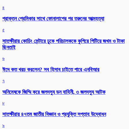
৪
প্রাক্তন প্রেমিকার সাথে ফোনালাপের পর তরুনের আত্মহত্যা
৫
সাতক্ষীরায় কোচিং সেন্টারে ঢুকে পরিচালককে কুপিয়ে পিটিয়ে জখম ও টাকা
ছিনতাই
৬
ঈদে কত খরচ করলেন? সব হিসাব চাইতে পারে এনবিআর
৭
অনিমেষকে জিম্মি করে জলদস্যু ডন বাহিনী, ৩ জলদস্যু আটক
৮
সাতক্ষীরায় ৪৭তম জাতীয় বিজ্ঞান ও প্রযুক্তি সপ্তাহ উদ্বোধন
৯