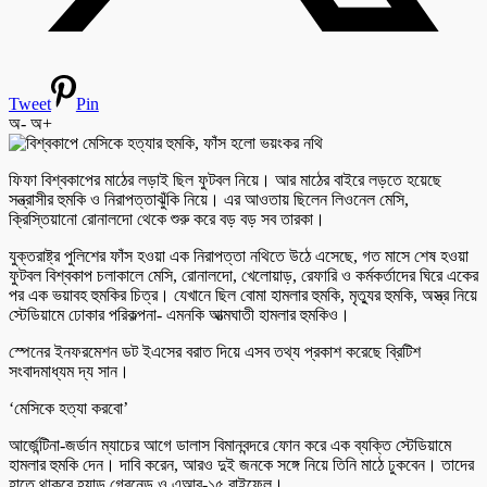
Tweet
Pin
অ-
অ+
ফিফা বিশ্বকাপের মাঠের লড়াই ছিল ফুটবল নিয়ে। আর মাঠের বাইরে লড়তে হয়েছে
সন্ত্রাসীর হুমকি ও নিরাপত্তাঝুঁকি নিয়ে। এর আওতায় ছিলেন লিওনেল মেসি,
ক্রিস্তিয়ানো রোনালদো থেকে শুরু করে বড় বড় সব তারকা।
যুক্তরাষ্ট্র পুলিশের ফাঁস হওয়া এক নিরাপত্তা নথিতে উঠে এসেছে, গত মাসে শেষ হওয়া
ফুটবল বিশ্বকাপ চলাকালে মেসি, রোনালদো, খেলোয়াড়, রেফারি ও কর্মকর্তাদের ঘিরে একের
পর এক ভয়াবহ হুমকির চিত্র। যেখানে ছিল বোমা হামলার হুমকি, মৃত্যুর হুমকি, অস্ত্র নিয়ে
স্টেডিয়ামে ঢোকার পরিকল্পনা- এমনকি আত্মঘাতী হামলার হুমকিও।
স্পেনের ইনফরমেশন ডট ইএসের বরাত দিয়ে এসব তথ্য প্রকাশ করেছে ব্রিটিশ
সংবাদমাধ্যম দ্য সান।
‘মেসিকে হত্যা করবো’
আর্জেন্টিনা-জর্ডান ম্যাচের আগে ডালাস বিমানবন্দরে ফোন করে এক ব্যক্তি স্টেডিয়ামে
হামলার হুমকি দেন। দাবি করেন, আরও দুই জনকে সঙ্গে নিয়ে তিনি মাঠে ঢুকবেন। তাদের
হাতে থাকবে হ্যান্ড গ্রেনেড ও এআর-১৫ রাইফেল।