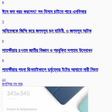
৬
ঈদে কত খরচ করলেন? সব হিসাব চাইতে পারে এনবিআর
৭
অনিমেষকে জিম্মি করে জলদস্যু ডন বাহিনী, ৩ জলদস্যু আটক
৮
সাতক্ষীরায় ৪৭তম জাতীয় বিজ্ঞান ও প্রযুক্তি সপ্তাহ উদ্বোধন
৯
সাতক্ষীরায় গহনা ছিনতাইকালে দুর্বৃত্তের ইটের আঘাতে নারী নিহত
১০
জনপ্রিয় সব খবর