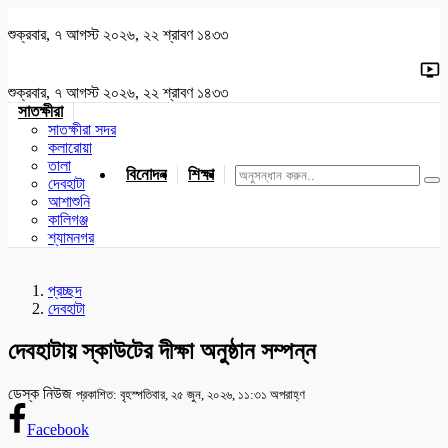
শুক্রবার, ৭ আগস্ট ২০২৬, ২২ শ্রাবণ ১৪৩৩
শুক্রবার, ৭ আগস্ট ২০২৬, ২২ শ্রাবণ ১৪৩৩
সাতক্ষীরা
সাতক্ষীরা সদর
কলারোয়া
তালা
বিনোদন
শিক্ষা
খেলাধুলা
জাতীয়
খুলনা
যশোর
দেবহাটা
আশাশুনি
কালিগঞ্জ
শ্যামনগর
প্রচ্ছদ
দেবহাটা
দেবহাটায় স্কাউটের দীক্ষা অনুষ্ঠান সম্পন্ন
ডেস্ক নিউজ
প্রকাশিত: বৃহস্পতিবার, ২৫ জুন, ২০২৬, ১১:৩১ অপরাহ্ণ
Facebook