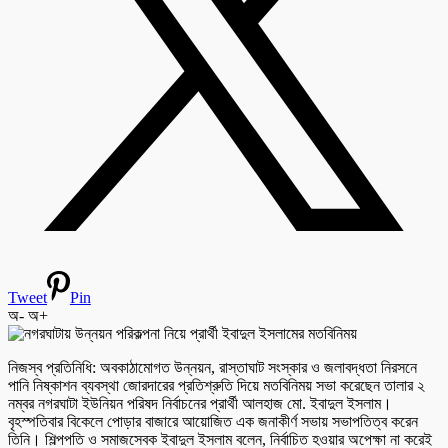
Tweet
Pin
অ-
অ+
নিজস্ব প্রতিনিধি: অবকাঠামোগত উন্নয়ন, রাস্তাঘাট সংস্কার ও জলাবদ্ধতা নিরসনে
পানি নিষ্কাশন ব্যবস্থা জোরদারের প্রতিশ্রুতি দিয়ে মতবিনিময় সভা করেছেন তালার ২
নম্বর নগরঘাটা ইউনিয়ন পরিষদ নির্বাচনের প্রার্থী আলহাজ মো. ইবাদুল ইসলাম।
বৃহস্পতিবার বিকেলে পোড়ার বাজারে আয়োজিত এক জনাকীর্ণ সভায় সভাপতিত্ব করেন
তিনি। শিল্পপতি ও সমাজসেবক ইবাদুল ইসলাম বলেন, নির্বাচিত হওয়ার অপেক্ষা না করেই