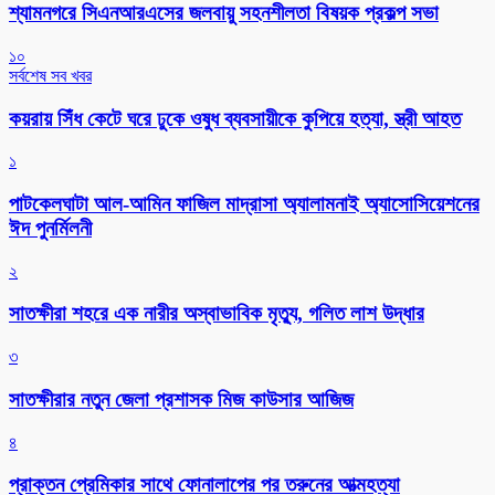
শ্যামনগরে সিএনআরএসের জলবায়ু সহনশীলতা বিষয়ক প্রকল্প সভা
১০
সর্বশেষ সব খবর
কয়রায় সিঁধ কেটে ঘরে ঢুকে ওষুধ ব্যবসায়ীকে কুপিয়ে হত্যা, স্ত্রী আহত
১
পাটকেলঘাটা আল-আমিন ফাজিল মাদ্রাসা অ্যালামনাই অ্যাসোসিয়েশনের
ঈদ পুনর্মিলনী
২
সাতক্ষীরা শহরে এক নারীর অস্বাভাবিক মৃত্যু, গলিত লাশ উদ্ধার
৩
সাতক্ষীরার নতুন জেলা প্রশাসক মিজ কাউসার আজিজ
৪
প্রাক্তন প্রেমিকার সাথে ফোনালাপের পর তরুনের আত্মহত্যা