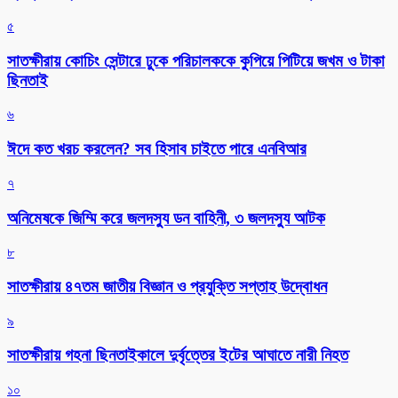
৫
সাতক্ষীরায় কোচিং সেন্টারে ঢুকে পরিচালককে কুপিয়ে পিটিয়ে জখম ও টাকা
ছিনতাই
৬
ঈদে কত খরচ করলেন? সব হিসাব চাইতে পারে এনবিআর
৭
অনিমেষকে জিম্মি করে জলদস্যু ডন বাহিনী, ৩ জলদস্যু আটক
৮
সাতক্ষীরায় ৪৭তম জাতীয় বিজ্ঞান ও প্রযুক্তি সপ্তাহ উদ্বোধন
৯
সাতক্ষীরায় গহনা ছিনতাইকালে দুর্বৃত্তের ইটের আঘাতে নারী নিহত
১০