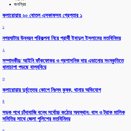
জনপ্রিয়
কলারোয়ায় ২০ বোতল এসকাফসহ গ্রেপ্তার ১
১
নগরঘাটায় উন্নয়ন পরিকল্পনা নিয়ে প্রার্থী ইবাদুল ইসলামের মতবিনিময়
২
সম্পাদকীয়/ আইনি ফাঁকফোকর ও প্রশাসনিক দায় এড়ানোর সংস্কৃতিতে
ধামাচাপা পড়ছে বাল্যবিয়ে
৩
কলারোয়ায় দুর্বৃত্তের কোপে নিঃস্ব কৃষক, থানায় অভিযোগ
৪
সড়ক পথে চাঁদাবাজি বন্ধে সর্বোচ্চ কঠোর অবস্থান: বাস ও ট্রাক মালিক
সমিতির সাথে জেলা পুলিশের মতবিনিময়
৫