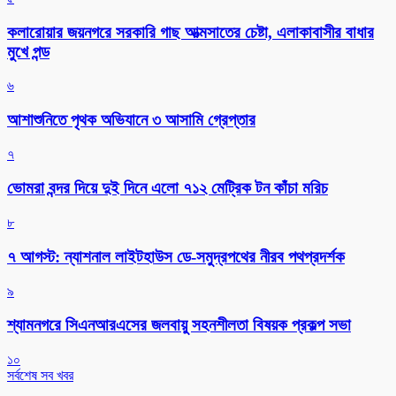
কলারোয়ার জয়নগরে সরকারি গাছ আত্মসাতের চেষ্টা, এলাকাবাসীর বাধার
মুখে পন্ড
৬
আশাশুনিতে পৃথক অভিযানে ৩ আসামি গ্রেপ্তার
৭
ভোমরা বন্দর দিয়ে দুই দিনে এলো ৭১২ মেট্রিক টন কাঁচা মরিচ
৮
৭ আগস্ট: ন্যাশনাল লাইটহাউস ডে-সমুদ্রপথের নীরব পথপ্রদর্শক
৯
শ্যামনগরে সিএনআরএসের জলবায়ু সহনশীলতা বিষয়ক প্রকল্প সভা
১০
সর্বশেষ সব খবর