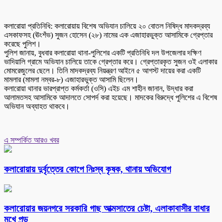
কলারোয়া প্রতিনিধি: কলারোয়ায় বিশেষ অভিযান চালিয়ে ২০ বোতল নিষিদ্ধ মাদকদ্রব্য
এসকাফসহ (ঊংশঁভ) সুজন হোসেন (২৮) নামের এক এজাহারভুক্ত আসামিকে গ্রেপ্তার
করেছে পুলিশ।
পুলিশ জানায়, বুধবার কলারোয়া থানা-পুলিশের একটি প্রতিনিধি দল উপজেলার দক্ষিণ
ভাদিয়ালি গ্রামে অভিযান চালিয়ে তাকে গ্রেপ্তার করে। গ্রেপ্তারকৃত সুজন ওই এলাকার
মোমরেজুলের ছেলে। তিনি মাদকদ্রব্য নিয়ন্ত্রণ আইনে ৫ আগস্ট দায়ের করা একটি
মামলার (মামলা নম্বর-৮) এজাহারভুক্ত আসামি ছিলেন।
কলারোয়া থানার ভারপ্রাপ্ত কর্মকর্তা (ওসি) এইচ এম শাহীন জানান, উদ্ধার করা
আলামতসহ আসামিকে আদালতে সোপর্দ করা হয়েছে। মাদকের বিরুদ্ধে পুলিশের এ বিশেষ
অভিযান অব্যাহত থাকবে।
এ সম্পর্কিত আরও খবর
কলারোয়ায় দুর্বৃত্তের কোপে নিঃস্ব কৃষক, থানায় অভিযোগ
কলারোয়ার জয়নগরে সরকারি গাছ আত্মসাতের চেষ্টা, এলাকাবাসীর বাধার
মুখে পন্ড