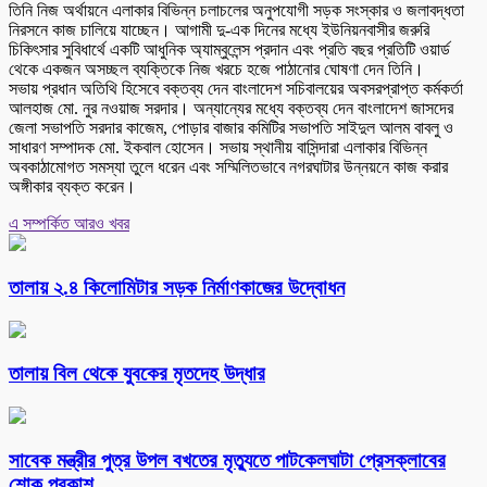
তিনি নিজ অর্থায়নে এলাকার বিভিন্ন চলাচলের অনুপযোগী সড়ক সংস্কার ও জলাবদ্ধতা
নিরসনে কাজ চালিয়ে যাচ্ছেন। আগামী দু-এক দিনের মধ্যে ইউনিয়নবাসীর জরুরি
চিকিৎসার সুবিধার্থে একটি আধুনিক অ্যাম্বুলেন্স প্রদান এবং প্রতি বছর প্রতিটি ওয়ার্ড
থেকে একজন অসচ্ছল ব্যক্তিকে নিজ খরচে হজে পাঠানোর ঘোষণা দেন তিনি।
সভায় প্রধান অতিথি হিসেবে বক্তব্য দেন বাংলাদেশ সচিবালয়ের অবসরপ্রাপ্ত কর্মকর্তা
আলহাজ মো. নুর নওয়াজ সরদার। অন্যান্যের মধ্যে বক্তব্য দেন বাংলাদেশ জাসদের
জেলা সভাপতি সরদার কাজেম, পোড়ার বাজার কমিটির সভাপতি সাইদুল আলম বাবলু ও
সাধারণ সম্পাদক মো. ইকবাল হোসেন। সভায় স্থানীয় বাসিন্দারা এলাকার বিভিন্ন
অবকাঠামোগত সমস্যা তুলে ধরেন এবং সম্মিলিতভাবে নগরঘাটার উন্নয়নে কাজ করার
অঙ্গীকার ব্যক্ত করেন।
এ সম্পর্কিত আরও খবর
তালায় ২.৪ কিলোমিটার সড়ক নির্মাণকাজের উদ্বোধন
তালায় বিল থেকে যুবকের মৃতদেহ উদ্ধার
সাবেক মন্ত্রীর পুত্র উপল বখতের মৃত্যুতে পাটকেলঘাটা প্রেসক্লাবের
শোক প্রকাশ