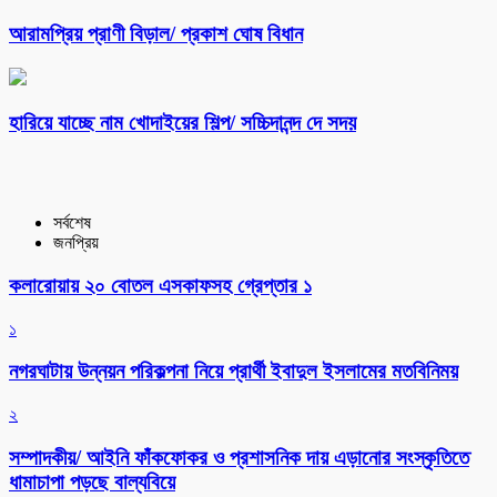
আরামপ্রিয় প্রাণী বিড়াল/ প্রকাশ ঘোষ বিধান
হারিয়ে যাচ্ছে নাম খোদাইয়ের শিল্প/ সচ্চিদানন্দ দে সদয়
সর্বশেষ
জনপ্রিয়
কলারোয়ায় ২০ বোতল এসকাফসহ গ্রেপ্তার ১
১
নগরঘাটায় উন্নয়ন পরিকল্পনা নিয়ে প্রার্থী ইবাদুল ইসলামের মতবিনিময়
২
সম্পাদকীয়/ আইনি ফাঁকফোকর ও প্রশাসনিক দায় এড়ানোর সংস্কৃতিতে
ধামাচাপা পড়ছে বাল্যবিয়ে