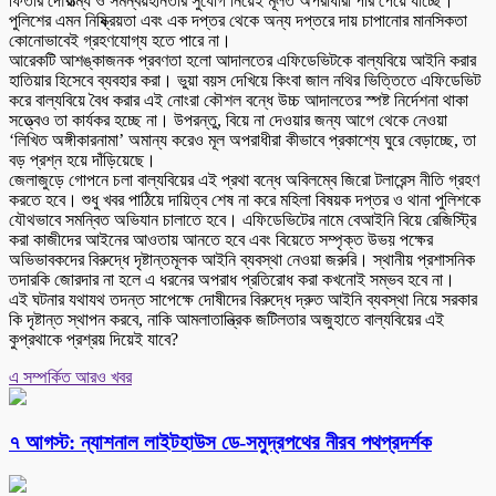
ফিতার দৌরাত্ম্য ও সমন্বয়হীনতার সুযোগ নিয়েই মূলত অপরাধীরা পার পেয়ে যাচ্ছে।
পুলিশের এমন নিষ্ক্রিয়তা এবং এক দপ্তর থেকে অন্য দপ্তরে দায় চাপানোর মানসিকতা
কোনোভাবেই গ্রহণযোগ্য হতে পারে না।
আরেকটি আশঙ্কাজনক প্রবণতা হলো আদালতের এফিডেভিটকে বাল্যবিয়ে আইনি করার
হাতিয়ার হিসেবে ব্যবহার করা। ভুয়া বয়স দেখিয়ে কিংবা জাল নথির ভিত্তিতে এফিডেভিট
করে বাল্যবিয়ে বৈধ করার এই নোংরা কৌশল বন্ধে উচ্চ আদালতের স্পষ্ট নির্দেশনা থাকা
সত্ত্বেও তা কার্যকর হচ্ছে না। উপরন্তু, বিয়ে না দেওয়ার জন্য আগে থেকে নেওয়া
‘লিখিত অঙ্গীকারনামা’ অমান্য করেও মূল অপরাধীরা কীভাবে প্রকাশ্যে ঘুরে বেড়াচ্ছে, তা
বড় প্রশ্ন হয়ে দাঁড়িয়েছে।
জেলাজুড়ে গোপনে চলা বাল্যবিয়ের এই প্রথা বন্ধে অবিলম্বে জিরো টলারেন্স নীতি গ্রহণ
করতে হবে। শুধু খবর পাঠিয়ে দায়িত্ব শেষ না করে মহিলা বিষয়ক দপ্তর ও থানা পুলিশকে
যৌথভাবে সমন্বিত অভিযান চালাতে হবে। এফিডেভিটের নামে বেআইনি বিয়ে রেজিস্ট্রি
করা কাজীদের আইনের আওতায় আনতে হবে এবং বিয়েতে সম্পৃক্ত উভয় পক্ষের
অভিভাবকদের বিরুদ্ধে দৃষ্টান্তমূলক আইনি ব্যবস্থা নেওয়া জরুরি। স্থানীয় প্রশাসনিক
তদারকি জোরদার না হলে এ ধরনের অপরাধ প্রতিরোধ করা কখনোই সম্ভব হবে না।
এই ঘটনার যথাযথ তদন্ত সাপেক্ষে দোষীদের বিরুদ্ধে দ্রুত আইনি ব্যবস্থা নিয়ে সরকার
কি দৃষ্টান্ত স্থাপন করবে, নাকি আমলাতান্ত্রিক জটিলতার অজুহাতে বাল্যবিয়ের এই
কুপ্রথাকে প্রশ্রয় দিয়েই যাবে?
এ সম্পর্কিত আরও খবর
৭ আগস্ট: ন্যাশনাল লাইটহাউস ডে-সমুদ্রপথের নীরব পথপ্রদর্শক