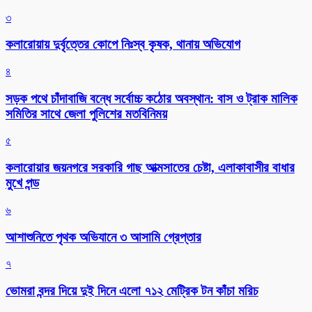
৩
কলারোয়ায় দুর্বৃত্তের কোপে নিঃস্ব কৃষক, থানায় অভিযোগ
৪
সড়ক পথে চাঁদাবাজি বন্ধে সর্বোচ্চ কঠোর অবস্থান: বাস ও ট্রাক মালিক
সমিতির সাথে জেলা পুলিশের মতবিনিময়
৫
কলারোয়ার জয়নগরে সরকারি গাছ আত্মসাতের চেষ্টা, এলাকাবাসীর বাধার
মুখে পন্ড
৬
আশাশুনিতে পৃথক অভিযানে ৩ আসামি গ্রেপ্তার
৭
ভোমরা বন্দর দিয়ে দুই দিনে এলো ৭১২ মেট্রিক টন কাঁচা মরিচ