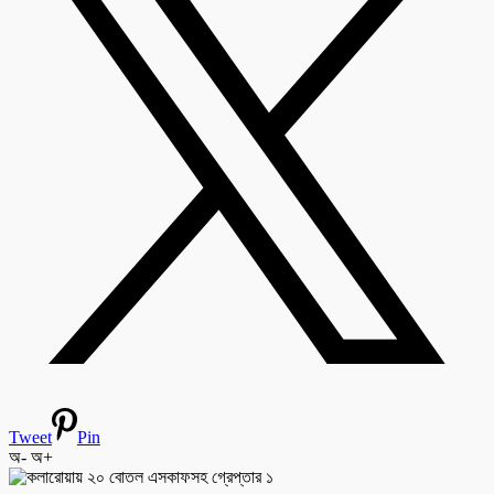
Tweet
Pin
অ-
অ+