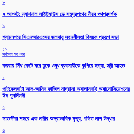
৮
৭ আগস্ট: ন্যাশনাল লাইটহাউস ডে-সমুদ্রপথের নীরব পথপ্রদর্শক
৯
শ্যামনগরে সিএনআরএসের জলবায়ু সহনশীলতা বিষয়ক প্রকল্প সভা
১০
সর্বশেষ সব খবর
কয়রায় সিঁধ কেটে ঘরে ঢুকে ওষুধ ব্যবসায়ীকে কুপিয়ে হত্যা, স্ত্রী আহত
১
পাটকেলঘাটা আল-আমিন ফাজিল মাদ্রাসা অ্যালামনাই অ্যাসোসিয়েশনের
ঈদ পুনর্মিলনী
২
সাতক্ষীরা শহরে এক নারীর অস্বাভাবিক মৃত্যু, গলিত লাশ উদ্ধার
৩