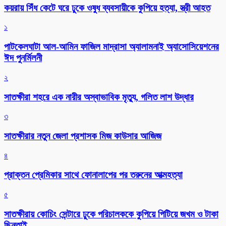
কয়রায় সিঁধ কেটে ঘরে ঢুকে ওষুধ ব্যবসায়ীকে কুপিয়ে হত্যা, স্ত্রী আহত
১
পাটকেলঘাটা আল-আমিন ফাজিল মাদ্রাসা অ্যালামনাই অ্যাসোসিয়েশনের
ঈদ পুনর্মিলনী
২
সাতক্ষীরা শহরে এক নারীর অস্বাভাবিক মৃত্যু, গলিত লাশ উদ্ধার
৩
সাতক্ষীরার নতুন জেলা প্রশাসক মিজ কাউসার আজিজ
৪
প্রাক্তন প্রেমিকার সাথে ফোনালাপের পর তরুনের আত্মহত্যা
৫
সাতক্ষীরায় কোচিং সেন্টারে ঢুকে পরিচালককে কুপিয়ে পিটিয়ে জখম ও টাকা
ছিনতাই