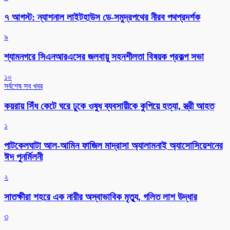
৭ আগস্ট: ন্যাশনাল লাইটহাউস ডে-সমুদ্রপথের নীরব পথপ্রদর্শক
৯
শ্যামনগরে সিএনআরএসের জলবায়ু সহনশীলতা বিষয়ক প্রকল্প সভা
১০
সর্বশেষ সব খবর
কয়রায় সিঁধ কেটে ঘরে ঢুকে ওষুধ ব্যবসায়ীকে কুপিয়ে হত্যা, স্ত্রী আহত
১
পাটকেলঘাটা আল-আমিন ফাজিল মাদ্রাসা অ্যালামনাই অ্যাসোসিয়েশনের
ঈদ পুনর্মিলনী
২
সাতক্ষীরা শহরে এক নারীর অস্বাভাবিক মৃত্যু, গলিত লাশ উদ্ধার
৩