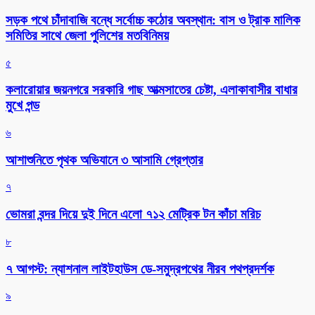
সড়ক পথে চাঁদাবাজি বন্ধে সর্বোচ্চ কঠোর অবস্থান: বাস ও ট্রাক মালিক
সমিতির সাথে জেলা পুলিশের মতবিনিময়
৫
কলারোয়ার জয়নগরে সরকারি গাছ আত্মসাতের চেষ্টা, এলাকাবাসীর বাধার
মুখে পন্ড
৬
আশাশুনিতে পৃথক অভিযানে ৩ আসামি গ্রেপ্তার
৭
ভোমরা বন্দর দিয়ে দুই দিনে এলো ৭১২ মেট্রিক টন কাঁচা মরিচ
৮
৭ আগস্ট: ন্যাশনাল লাইটহাউস ডে-সমুদ্রপথের নীরব পথপ্রদর্শক
৯