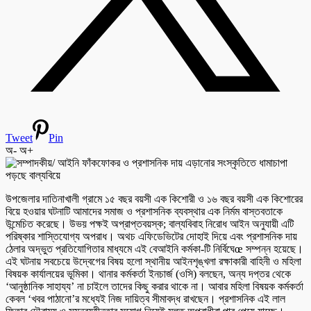
Tweet
Pin
অ-
অ+
উপজেলার দাতিনাখালী গ্রামে ১৫ বছর বয়সী এক কিশোরী ও ১৬ বছর বয়সী এক কিশোরের
বিয়ে হওয়ার ঘটনাটি আমাদের সমাজ ও প্রশাসনিক ব্যবস্থার এক নির্মম বাস্তবতাকে
উন্মেচিত করেছে। উভয় পক্ষই অপ্রাপ্তবয়স্ক; বাল্যবিবাহ নিরোধ আইন অনুযায়ী এটি
পরিষ্কার শাস্তিযোগ্য অপরাধ। অথচ এফিডেভিটের দোহাই দিয়ে এবং প্রশাসনিক দায়
ঠেলার অদ্ভুত প্রতিযোগিতার মাধ্যমে এই বেআইনি কর্মকা-টি নির্বিঘেœ সম্পন্ন হয়েছে।
এই ঘটনায় সবচেয়ে উদ্বেগের বিষয় হলো স্থানীয় আইনশৃঙ্খলা রক্ষাকারী বাহিনী ও মহিলা
বিষয়ক কার্যালয়ের ভূমিকা। থানার কর্মকর্তা ইনচার্জ (ওসি) বলছেন, অন্য দপ্তর থেকে
‘আনুষ্ঠানিক সাহায্য’ না চাইলে তাদের কিছু করার থাকে না। আবার মহিলা বিষয়ক কর্মকর্তা
কেবল ‘খবর পাঠানো’র মধ্যেই নিজ দায়িত্ব সীমাবদ্ধ রাখছেন। প্রশাসনিক এই লাল