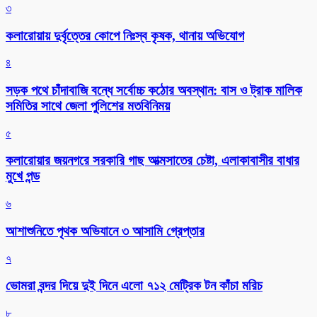
৩
কলারোয়ায় দুর্বৃত্তের কোপে নিঃস্ব কৃষক, থানায় অভিযোগ
৪
সড়ক পথে চাঁদাবাজি বন্ধে সর্বোচ্চ কঠোর অবস্থান: বাস ও ট্রাক মালিক
সমিতির সাথে জেলা পুলিশের মতবিনিময়
৫
কলারোয়ার জয়নগরে সরকারি গাছ আত্মসাতের চেষ্টা, এলাকাবাসীর বাধার
মুখে পন্ড
৬
আশাশুনিতে পৃথক অভিযানে ৩ আসামি গ্রেপ্তার
৭
ভোমরা বন্দর দিয়ে দুই দিনে এলো ৭১২ মেট্রিক টন কাঁচা মরিচ
৮